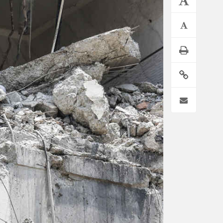
*فرهنگی
*جهان
مذهبی
بین الملل
ایثار و شهادت
آسیای غربی
دفاع مقدس
آمریکا و اروپا
اربعین