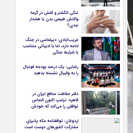
دانشگاه
تنگی انگشتر و کفش در گرما؛
آموزش و پرورش
واکنش طبیعی بدن یا هشدار
جدی؟
بهداشت و درمان
سبک زندگی
غریب‌آبادی: دیپلماسی در جنگ
حوادث، انتظامی
ادامه دارد، اما با ادبیاتی متناسب
با شرایط جنگی
شهری و رفاهی
شهرداری و شورای شهر
رضایی: یک درصد بودجه فوتبال
را به والیبال نشسته بدهید
*ماناسپهر
ی
یادداشت روز
دفتر حفاظت منافع ایران در
اطلاعیه
قاهره: ترامپ اکنون التماس
پیام تبریک ماناسپهر
توافقی را می‌کند که خودش
پیام تسلیت ماناسپهر
ویران کرد
اردوغان: توافقنامه مکه پذیرای
پیوندهای سایت
مشارکت کشورهای دوست است