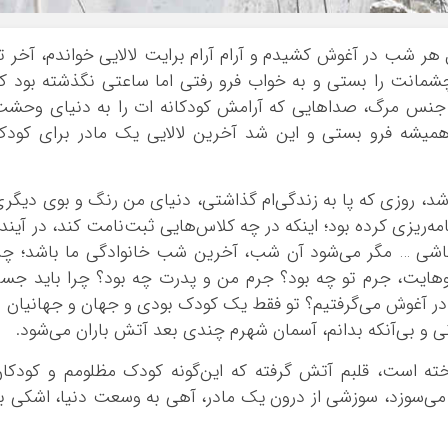
بوشهر
تهران
 هر شب در آغوش کشیدم و آرام آرام برایت لالایی خواندم، آخر ت
چهار محال و بخ
شمانت را بستی و به خواب فرو رفتی اما ساعتی نگذشته بود ک
خراسان جنوبی
ز جنس مرگ، صداهایی که آرامش کودکانه ات را به دنیای وحش
همیشه فرو بستی و این شد آخرین لالایی یک مادر برای کود
خراسان رضوی
خراسان شمالی
خوزستان
، روزی که پا به زندگی‌ام گذاشتی، دنیای من رنگ و بوی دیگر
زنجان
ه‌ریزی کرده بود؛ اینکه در چه کلاس‌هایی ثبت‌نامت کند، در آیند
سمنان
باشی … مگر می‌شود آن شب، آخرین شب خانوادگی ما باشد؛ چر
وهایت، جرم تو چه بود؟ جرم من و پدرت چه بود؟ چرا باید جس
سیستان و بلو
در آغوش می‌گرفتیم؟ تو فقط یک کودک بودی و جهان و جهانیان ر
فارس
انی و بی‌آنکه بدانم، آسمان شهرم چندی بعد آتش باران می‌شود.
قزوین
قم
خته است، قلبم آتش گرفته که این‌گونه کودک مظلومم و کودکا
کردستان
 می‌سوزد، سوزشی از درون یک مادر، آهی به وسعت دنیا، اشکی ب
کرمان