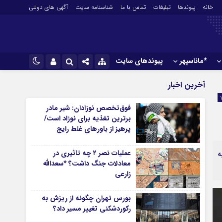
خانه
پیوندها
تبلیغات
تماس با ما
شناسنامه سایت
آگهی های دولتی
*ماناسپهر
پیوندهای سایت
*ورزش
نام کاربری یا نشانی ایمیل
اینستاگرام
آخرین اخبار
فوتبال
تلگرام
فوق‌تخصص نوزادان: شیر مادر
باشگاه پرسپولیس
برترین تغذیه برای نوزاد است/
رمز عبور
سروش
باشگاه استقلال
پرهیز از باورهای غلط رایج
کشتی و وزنه‌برداری
ایتا
عملیات نصر ۲ چه تاثیری در
ه
ورزشهای رزمی
مرا به خاطر بسپار
آپارات
معادلات جنگ داشت؟ *سعدالله
آوری اطلاعات
ورزش زنان
زارعی
لل
توپ و تور
ی
سایر حوزه ها
بورس تهران چگونه از ریزش به
رکوردشکنی تغییر مسیر داد؟
*جامعه