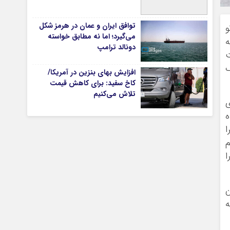
توافق ایران و عمان در هرمز شکل
و
می‌گیرد؛ اما نه مطابق خواسته
تیاری
ه
دونالد ترامپ
ت
ک
افزایش بهای بنزین در آمریکا/
کاخ سفید: برای کاهش قیمت
تلاش می‌کنیم
ی
ه
ا
م
چستان
ا
ن
ه