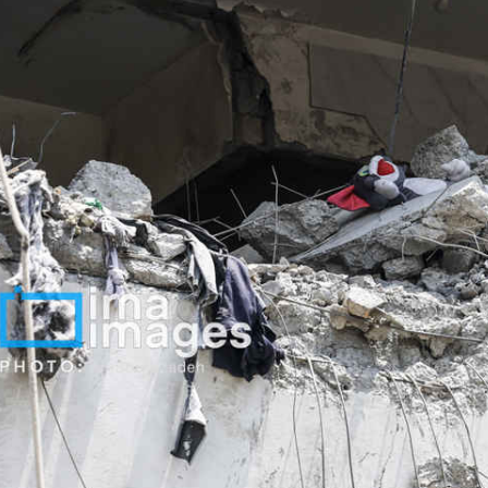
*چندرسانه‌ای
*استان ها
فیلم
آذربایجان شرق
گالری
آذربایجان غربی
اینفوگرافی
اردبیل
عکس
اصفهان
صوت و فیلم
البرز
ایلام