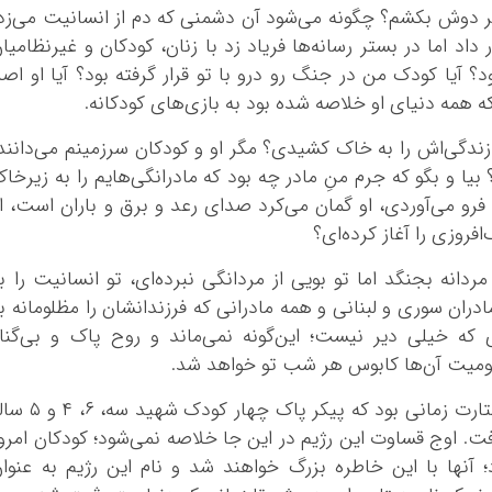
کرمانشاه
 بر دوش بکشم؟ چگونه می‌شود آن دشمنی که دم از انسانیت می‌زد
کهگلویه و بویر
داد اما در بستر رسانه‌ها فریاد زد با زنان، کودکان و غیرنظامیا
گلستان
! آیا کودک من سربازی ۲۰ ساله بود؟ آیا کودک من در جنگ رو درو با تو قرار گرفته بود؟ آیا او اصل
گیلان
همه دنیای او خلاصه شده بود به بازی‌های کودکانه.
لرستان
دگی‌اش را به خاک کشیدی؟ مگر او و کودکان سرزمینم می‌دانند
مازندران
 و بگو که جرم منِ مادر چه بود که مادرانگی‌هایم را به زیرخا
مرکزی
رو می‌آوردی، او گمان می‌کرد صدای رعد و برق و باران است، ا
هرمزگان
فروزی را آغاز کرده‌ای؟
همدان
ردانه بجنگد اما تو بویی از مردانگی نبرده‌ای، تو انسانیت را ب
یزد
دران سوری و لبنانی و همه مادرانی که فرزندانشان را مظلومانه ب
ه خیلی دیر نیست؛ این‌گونه نمی‌ماند و روح پاک و بی‌گنا
لومیت آن‌ها کابوس هر شب تو خواهد شد.
شدیدترین و وحشیانه‌ترین شکل جنایت و کشتارت زمانی بود که پیکر پاک چهار کودک 
فت. اوج قساوت این رژیم در این جا خلاصه نمی‌شود؛ کودکان امرو
 آنها با این خاطره بزرگ خواهند شد و نام این رژیم به عنوا