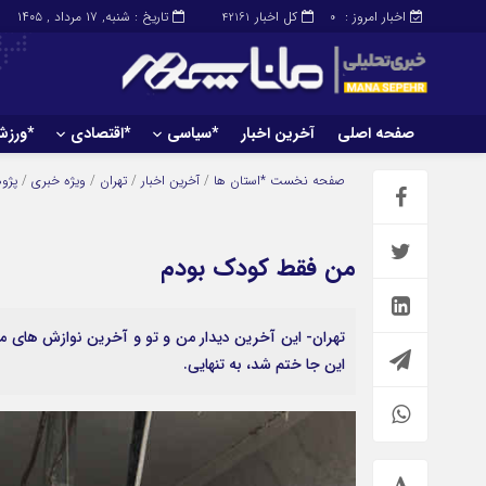
اخبار امروز :
کل اخبار
تاریخ : شنبه, ۱۷ مرداد , ۱۴۰۵
42161
0
صفحه اصلی
آخرین اخبار
*سیاسی
*اقتصادی
*ورز
صفحه اصلی
آخرین اخبار
صفحه نخست
*استان ها
/
آخرین اخبار
/
تهران
/
ویژه خبری
/
پژو
من فقط کودک بودم
تهران- این آخرین دیدار من و تو و آخرین نوازش های مادرا
این جا ختم شد، به تنهایی.