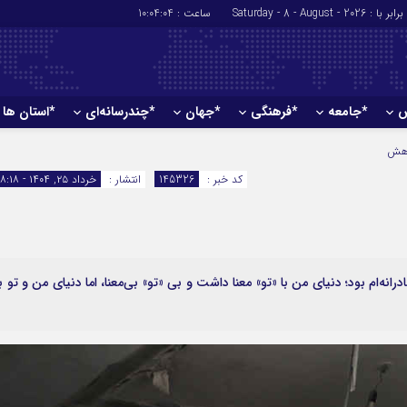
برابر با : Saturday - 8 - August - 2026
ساعت :
10:04:05
ش
*جامعه
*فرهنگی
*جهان
*چندرسانه‌ای
*استان ها
*سیاسی
*اقتصادی
هش
رهبر انقلاب
بانک ها
کد خبر :
145326
انتشار :
خرداد ۲۵, ۱۴۰۴ - ۱۸:۱۸
دولت
بیمه‌ها
مجلس
نفت و انرژی
وزارت امور خارجه
استخدام
احزاب و تشکلها
اخبار بورس
نه‌ام بود؛ دنیای من با «تو» معنا داشت و بی «تو» بی‌معنا، اما دنیای من و تو ب
ارتباطات و فن 
اقتصاد بین الم
آگهی های دولت
تبلیغات