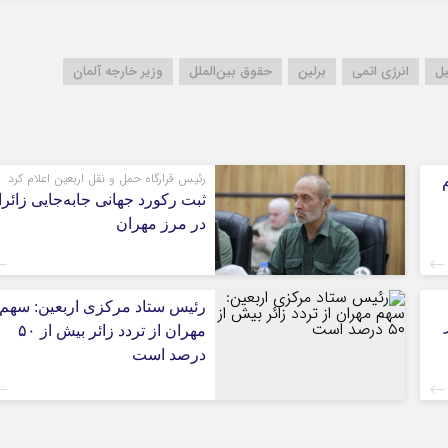
کرمان
کرمانشاه
کهگلویه و بویر
یل
انرژی اتمی
برلین
حقوق بین‌الملل
وزیر خارجه آلمان
گلستان
گیلان
لرستان
رئیس قرارگاه حمل و نقل اربعین اعلام کرد
مازندران
ثبت رکورد جهانی جابه‌جایی زائر
مرکزی
در مرز مهران
هرمزگان
همدان
یزد
رئیس ستاد مرکزی اربعین: سهم
مهران از تردد زائر بیش از ۵۰
درصد است