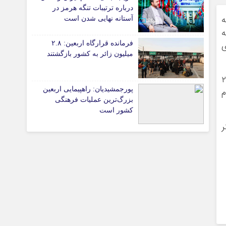
پیوندهای سایت
درباره ترتیبات تنگه هرمز در
ه
آستانه نهایی شدن است
ه
های
فرمانده قرارگاه اربعین: ۲.۸
تیاری
میلیون زائر به کشور بازگشتند
ود: یا این موضوع را به شما گفته‌اند که استفاده از زور در روابط بین‌الملل به طور کلی بر اساس بند ۴ ماده ۲
پورجمشیدیان: راهپیمایی اربعین
م
بزرگ‌ترین عملیات فرهنگی
کشور است
ر
چستان