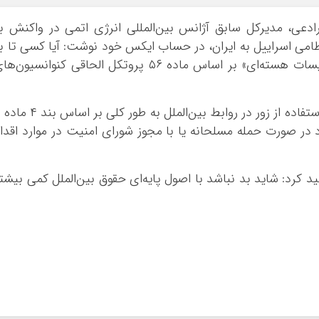
ایلام
دعی، مدیرکل سابق آژانس بین‌المللی انرژی اتمی در واکنش ب
بوشهر
نظامی اسراییل به ایران، در حساب ایکس خود نوشت: آیا کسی تا ب
تهران
حال به شما گفته که «حملات هدفمند به تأسیسات هسته‌ای» بر اساس ماده ۵۶ پروتکل الحاقی کنوانسیون‌
چهار محال و بخ
خراسان جنوبی
وی افز
خراسان رضوی
در صورت حمله مسلحانه یا با مجوز شورای امنیت در موارد اقدا
خراسان شمالی
خوزستان
د کرد: شاید بد نباشد با اصول پایه‌ای حقوق بین‌الملل کمی بیشت
زنجان
سمنان
سیستان و بلو
فارس
قزوین
قم
کردستان