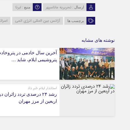
تحریریه ماناسپهر
ایرنا
ارسال :
منبع :
آژانس بین المللی انرژی اتمی
اسرائ
برچسب ها
نوشته های مشابه
آخرین سال خادمی در پتروخادم
پتروشیمی ایلام، شاید …
استاندار ایلام خبر داد
رشد ۲۴ درصدی تردد زائران در
اربعین از مرز مهران