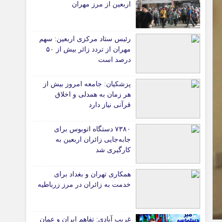
اربعین از مرز مهران
*جامعه
دانشگاه
رئیس ستاد مرکزی اربعین: سهم
آموزش و پرورش
مهران از تردد زائر بیش از ۵۰
درصد است
بهداشت و درمان
سبک زندگی
پزشکیان: جامعه امروز بیش از
حوادث، انتظامی
هر زمان به همدلی و اخلاق
شهری و رفاهی
قرآنی نیاز دارد
شهرداری و شورای شهر
۷۳۸۰ دستگاه اتوبوس برای
جابه‌جایی زائران اربعین به‌
*ماناسپهر
کارگیری شد
ی
یادداشت روز
اطلاعیه
همکاری تهران و بغداد برای
خدمت به زائران در مرز زرباطیه
پیام تبریک ماناسپهر
پیام تسلیت ماناسپهر
غریب آبادی: تفاهم ایران و عمان