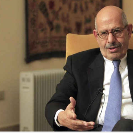
تبلیغات
*چندرسانه‌ای
*استان ها
فیلم
آذربایجان شرق
گالری
آذربایجان غربی
اینفوگرافی
اردبیل
عکس
اصفهان
صوت و فیلم
البرز