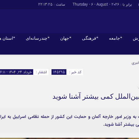
برابر با : Thursday - 6 - August - 2026
ساعت :
22:13:26
زش
*جامعه
*فرهنگی
*جهان
*چندرسانه‌ای
*استان ه
*سیاسی
*اقتصادی
خبری
رهبر انقلاب
بانک ها
کد خبر :
145295
انتشار :
خرداد ۲۴, ۱۴۰۴ - ۱۶:۱۱
دولت
بیمه‌ها
مجلس
نفت و انرژی
بین‌الملل کمی بیشتر آشنا شوید
وزارت امور خارجه
استخدام
احزاب و تشکلها
اخبار بورس
ارتباطات و فن 
به وزیر امور خارجه آلمان و حمایت این کشور از حمله نظامی اسراییل به ایرا
ی بیشتر آشنا شوید.
اقتصاد بین الم
آگهی های دولت