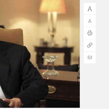
*فرهنگی
*جهان
مذهبی
بین الملل
ایثار و شهادت
آسیای غربی
دفاع مقدس
آمریکا و اروپا
اربعین