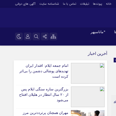
خانه
پیوندها
تبلیغات
تماس با ما
شناسنامه سایت
آگهی های دولتی
ا
*ماناسپهر
نام کاربری یا نشانی ایمیل
اینستاگرام
*ورزش
آخرین اخبار
فوتبال
تلگرام
امام جمعه ایلام: اقتدار ایران
باشگاه پرسپولیس
رمز عبور
تهدیدهای پوشالی دشمن را بی‌اثر
سروش
باشگاه استقلال
کرده است
کشتی و وزنه‌برداری
ایتا
ورزشهای رزمی
بزرگترین سازه سنگی ایلام پس
مرا به خاطر بسپار
آپارات
از ۲۰ سال انتظار در هلیلان افتتاح
آوری اطلاعات
ورزش زنان
می‌شود
د
ل
توپ و تور
ی
سایر حوزه ها
مهران همچنان پرترددترین مرز