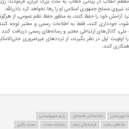
عظم انقلاب در پیامی خطاب به ملت بزرگ ایران، فرمودند: رژی
کرمان
یروی مسلح جمهوری اسلامی او را رها نخواهد کرد باذن‌الله.
کرمانشاه
 آرامش خود را حفظ کنند، به منظور حفظ نظم عمومی، از هرگون
کهگلویه و بویر 
د، خودداری کنند، فقط به اطلاعات رسمی و معتبر توجه کنند
گلستان
 ملی، کانال‌های ارتباطی معتبر و رسانه‌های رسمی دریافت کنند 
گیلان
 اولویت اول در نظر بگیرند، از ترددهای غیرضروری حتی‌الامکا
لرستان
همکاری کنند.
مازندران
مرکزی
هرمزگان
همدان
یزد
ه تروریستی
دانشمندان هسته‌ای
رژیم صهیونیستی
غلامعلی رشید
فرماندهان ارشد
مجازات سخت
محمد باقری