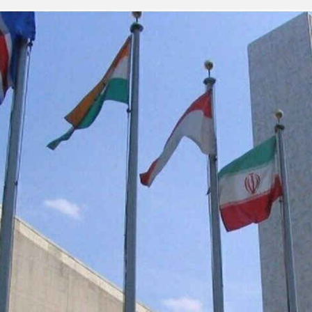
تبلیغات
*چندرسانه‌ای
*استان ها
فیلم
آذربایجان شرق
گالری
آذربایجان غربی
اینفوگرافی
اردبیل
عکس
اصفهان
صوت و فیلم
البرز