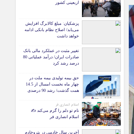
اربعینی کشور
*جامعه
دانشگاه
پزشکیان: مبلغ کالابرگ افزایش
آموزش و پرورش
می‌یابد/ اصلاح نظام بانکی ادامه
خواهد داشت
بهداشت و درمان
سبک زندگی
تغییر مثبت در عملکرد مالی بانک
حوادث، انتظامی
صادرات ایران/ درآمد عملیاتی 80
شهری و رفاهی
درصد رشد کرد
شهرداری و شورای شهر
حق بیمه تولیدی بیمه ملت در
چهار ماه نخست امسال از 14.5
*ماناسپهر
همت گذشت/ رشد 90 درصدی
ی
یادداشت روز
نسبت به مدت مشابه سال
گذشته
اسلام انصاری فر
اطلاعیه
نام تو دلم را گرم می‌کند ✍️
پیام تبریک ماناسپهر
اسلام انصاری فر
پیام تسلیت ماناسپهر
آخرین سال خادمی در پتروخادم