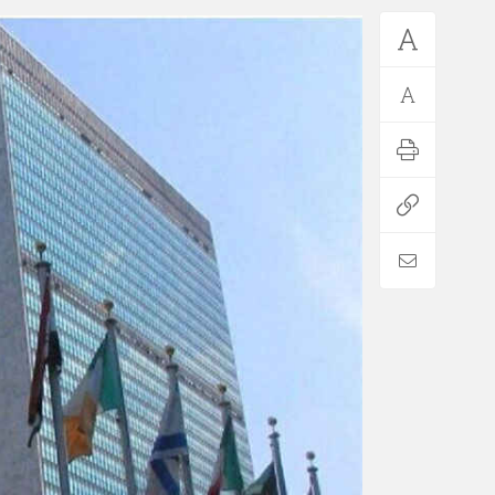
*فرهنگی
*جهان
مذهبی
بین الملل
ایثار و شهادت
آسیای غربی
دفاع مقدس
آمریکا و اروپا
اربعین