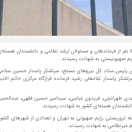
ایلام
بوشهر
تهران
چهار محال و بخ
خراسان جنوبی
خراسان رضوی
تاکنون ۵ نفر از فرماندهان و مسئولان ارشد نظامی و دانشمندان هسته‌ا
خراسان شمالی
ژیم صهیونیستی به شهادت رسیدند.
خوزستان
ری رئیس ستاد کل نیروهای مسلح، سرلشکر پاسدار حسین سلام
زنجان
لشکر پاسدار غلامعلی رشید فرمانده قرارگاه مرکزی خاتم الانبی
سمنان
سیستان و بلو
هدی طهرانچی، فریدون عباسی، سیدامیر حسین فقهی، عبدالحمی
فارس
دانشمندان هسته‌ای کشور به شهادت رسیدند.
قزوین
خرداد – در پی حمله تروریستی رژیم صهیونی به تهران و تعدادی از شهرهای کشور
قم
م غیرنظامی به شهادت رسیدند.
کردستان