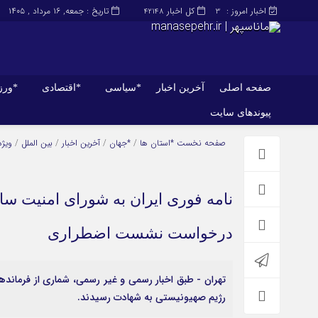
اخبار امروز :
کل اخبار
تاریخ : جمعه, ۱۶ مرداد , ۱۴۰۵
42148
3
صفحه اصلی
آخرین اخبار
*سیاسی
*اقتصادی
*ور
پیوندهای سایت
صفحه اصلی
آخرین اخبار
صفحه نخست
*استان ها
/
*جهان
/
آخرین اخبار
/
بین الملل
/
ویژه
نامه فوری ایران به شورای امنیت س
درخواست نشست اضطراری
تهران - طبق اخبار رسمی و غیر رسمی، شماری از فرمانده
رژیم صهیونیستی به شهادت رسیدند.