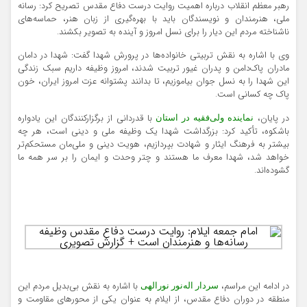
رهبر معظم انقلاب درباره اهمیت روایت درست دفاع مقدس تصریح کرد: رسانه
ملی، هنرمندان و نویسندگان باید با بهره‌گیری از زبان هنر، حماسه‌های
ناشناخته مردم این دیار را برای نسل امروز و آینده به تصویر بکشند.
وی با اشاره به نقش تربیتی خانواده‌ها در پرورش شهدا گفت: شهدا در دامان
مادران پاک‌دامن و پدران غیور تربیت شدند، امروز وظیفه داریم سبک زندگی
این شهدا را به نسل جوان بیاموزیم، تا بدانند پشتوانه عزت امروز ایران، خون
پاک چه کسانی است.
در پایان،
با قدردانی از برگزارکنندگان این یادواره
نماینده ولی‌فقیه در استان
باشکوه، تأکید کرد: بزرگداشت شهدا یک وظیفه ملی و دینی است، هر چه
بیشتر به فرهنگ ایثار و شهادت بپردازیم، هویت دینی و ملی‌مان مستحکم‌تر
خواهد شد، شهدا معرف ما هستند و چتر وحدت و ایمان را بر سر همه ما
گشوده‌اند.
در ادامه این مراسم،
با اشاره به نقش بی‌بدیل مردم این
سردار اله‌نور نورالهی
منطقه در دوران دفاع مقدس، از ایلام به عنوان یکی از محورهای مقاومت و