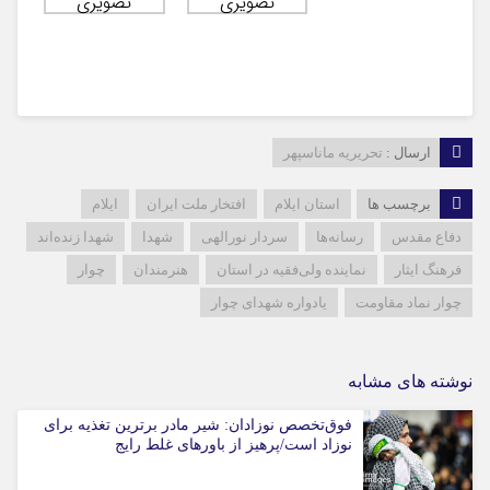
ارسال :
تحریریه ماناسپهر
برچسب ها
استان ایلام
افتخار ملت ایران
ایلام
دفاع مقدس
رسانه‌ها
سردار نورالهی
شهدا
شهدا زنده‌اند
فرهنگ ایثار
نماینده ولی‌فقیه در استان
هنرمندان
چوار
چوار نماد مقاومت
یادواره شهدای چوار
نوشته های مشابه
فوق‌تخصص نوزادان: شیر مادر برترین تغذیه برای
نوزاد است/پرهیز از باورهای غلط رایج