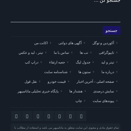
جستجو کن …
آکوردین و توگل
آگهی های دولتی
اکانت من
تایپوگرافی
تب ها
تماس با ما
تیتر ، لید و عکس
تیتر و لید
جدول لیگ
جعبه ارتقاء
دراپ کپ
درباره ما
ستون ها
شناسنامه سایت
صفحه اصلی – آخرین اخبار
قیمت خودرو
نقل قول
نمایش درصدی
هشدار ها
پایگاه خبری تحلیلی ماناسپهر
پیوندهای سایت
چاپ
تمام حقوق مادی و معنوی این سایت متعلق به ماناسپهر می باشد و استفاده از مطالب با