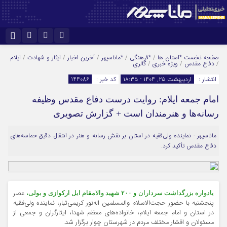
نام کاربری یا نشانی ایمیل
اینستاگرام
تلگرام
صفحه نخست
*استان ها
/
*فرهنگی
/
*ماناسپهر
/
آخرین اخبار
/
ایثار و شهادت
/
ایلام
/
دفاع مقدس
/
ویژه خبری
/
گالری
سروش
ایتا
انتشار :
اردیبهشت ۲۵, ۱۴۰۴ - ۱۸:۳۵
کد خبر :
144086
رمز عبور
آپارات
امام جمعه ایلام: روایت درست دفاع مقدس وظیفه
رسانه‌ها و هنرمندان است + گزارش تصویری
مرا به خاطر بسپار
ماناسپهر - نماینده ولی‌فقیه در استان بر نقش رسانه و هنر در انتقال دقیق حماسه‌های
دفاع مقدس تأکید کرد.
عصر
یادواره بزرگداشت سرداران و ۲۰۰ شهید والامقام ایل ارکوازی و بولی،
پنجشنبه با حضور حجت‌الاسلام والمسلمین اله‌نور کریمی‌تبار، نماینده ولی‌فقیه
در استان و امام جمعه ایلام، خانواده‌های معظم شهدا، ایثارگران و جمعی از
مسئولان و اقشار مختلف مردم در شهرستان چوار برگزار شد.