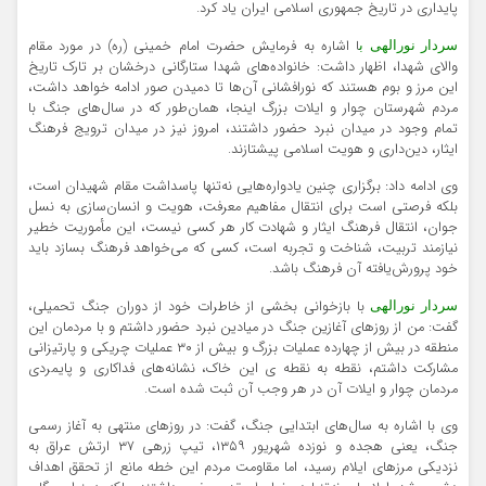
پایداری در تاریخ جمهوری اسلامی ایران یاد کرد.
ا اشاره به فرمایش حضرت امام خمینی (ره) در مورد مقام
سردار نورالهی ب
والای شهدا، اظهار داشت: خانواده‌های شهدا ستارگانی درخشان بر تارک تاریخ
این مرز و بوم هستند که نورافشانی آن‌ها تا دمیدن صور ادامه خواهد داشت،
مردم شهرستان چوار و ایلات بزرگ اینجا، همان‌طور که در سال‌های جنگ با
تمام وجود در میدان نبرد حضور داشتند، امروز نیز در میدان ترویج فرهنگ
ایثار، دین‌داری و هویت اسلامی پیشتازند.
وی ادامه داد: برگزاری چنین یادواره‌هایی نه‌تنها پاسداشت مقام شهیدان است،
بلکه فرصتی است برای انتقال مفاهیم معرفت، هویت و انسان‌سازی به نسل
جوان، انتقال فرهنگ ایثار و شهادت کار هر کسی نیست، این مأموریت خطیر
نیازمند تربیت، شناخت و تجربه است، کسی که می‌خواهد فرهنگ بسازد باید
خود پرورش‌یافته آن فرهنگ باشد.
با بازخوانی بخشی از خاطرات خود از دوران جنگ تحمیلی،
سردار نورالهی
گفت: من از روزهای آغازین جنگ در میادین نبرد حضور داشتم و با مردمان این
منطقه در بیش از چهارده عملیات بزرگ و بیش از ۳۰ عملیات چریکی و پارتیزانی
مشارکت داشتم، نقطه به نقطه ی این خاک، نشانه‌های فداکاری و پایمردی
مردمان چوار و ایلات آن در هر وجب آن ثبت شده است.
وی با اشاره به سال‌های ابتدایی جنگ، گفت: در روزهای منتهی به آغاز رسمی
جنگ، یعنی هجده و نوزده شهریور ۱۳۵۹، تیپ زرهی ۳۷ ارتش عراق به
نزدیکی مرزهای ایلام رسید، اما مقاومت مردم این خطه مانع از تحقق اهداف