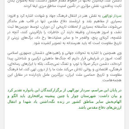
دشمن شد، ایلامیان نه‌تنها در خطوط مقدم حضور داشتند، بلکه به‌عنوان یگان
ثابت پدافندی، نقش مؤثری در تأمین امنیت مناطق مرزی ایفا کردند.
سردار نورالهی
به نقش هنر در انتقال فرهنگ جهاد و شهادت اشاره کرد و افزود:
بسیاری از مفاهیم بلند و ارزشمند دفاع مقدس تنها در قالب هنر ماندگار
می‌شوند، متأسفانه بسیاری از لحظات تاریخی آن دوران، توسط دوربین‌ها ثبت
نشد، و امروز هنرمندان وظیفه دارند آن خاطرات را بازآفرینی کنند، آنچه در
شلمچه، کربلای پنج، والفجر ۱۰ و سایر عملیات‌ها رخ داد، برگ‌های زرینی از
تاریخ مقاومت است که باید هنرمندانه به تصویر کشیده شود.
وی همچنین با اشاره به تحولات جهانی و راهبردهای دشمنان جمهوری اسلامی
گفت: امروز در شرایطی قرار داریم که جنگ‌ها ماهیتی ترکیبی و شناختی پیدا
کرده‌اند، دشمن دیگر صرفاً با توپ و تفنگ نمی‌جنگد، بلکه با ابزارهای رسانه‌ای،
فرهنگی، اقتصادی و روانی تلاش می‌کند ملت ما را از درون تهی کند، اما فرهنگ
مقاومت و تاریخ حماسی ملت ایران، بزرگترین عامل بازدارنده در مقابل این
هجمه‌هاست.
در پایان این مراسم، سردار نورالهی از برگزارکنندگان این یادواره تقدیر کرد
و بیان داشت: شهرستان چوار با چنین پیشینه پرافتخاری باید الگو و
الهام‌بخش سایر مناطق کشور در زنده نگه‌داشتن یاد شهدا و انتقال
ارزش‌های دفاع مقدس باشد.