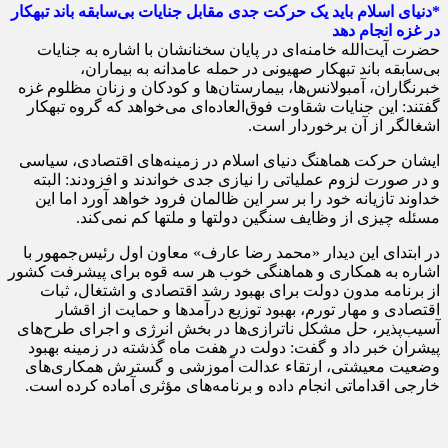
*دنیای اسلام باید یک حرکت جدی مقابل جنایات بی‌سابقه باند تبهکار
در غزه انجام دهد
حضرت آیت‌الله خامنه‌ای در پایان سخنانشان با اشاره به جنایات
بی‌سابقه باند تبهکار صهیونی در حمله عامدانه به بیماران،
خبرنگاران، آمبولانس‌ها، بیمارستان‌ها و کودکان و زنان مظلوم غزه
گفتند: این جنایات شقاوت فوق‌العاده‌ای می‌خواهد که گروه تبهکار
اشغالگر از آن برخوردار است.
ایشان حرکت هماهنگ دنیای اسلام در زمینه‌های اقتصادی، سیاسی
و در صورت لزوم عملیاتی را نیازی جدی خواندند و افزودند: البته
خداوند تازیانه خود را بر سر این ظالمان فرود خواهد آورد اما این
مسئله چیزی از وظایف سنگین دولتها و ملتها کم نمی‌کند.
در ابتدای این دیدار «محمد رضا عارف» معاون اول رئیس‌جمهور با
اشاره به همکاری و هماهنگی خوب هر سه قوه برای پیشرفت کشور
از برنامه مدون دولت برای بهبود رشد اقتصادی و اشتغال، ثبات
اقتصادی و مهار تورم، بهبود توزیع درآمدها و حمایت از اقشار
آسیب‌پذیر، حل مشکل ناترازی‌ها در بخش انرژی و اجرای طرح‌های
پیشران خبر داد و گفت: دولت در هفت ماه گذشته در زمینه بهبود
وضعیت معیشتی، ارتقاء عدالت آموزشی و گسترش همکاری‌های
خارجی اقداماتی انجام داده و برنامه‌های مؤثری آماده کرده است.