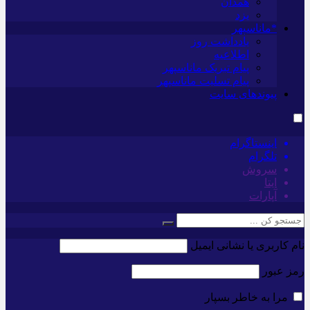
همدان
یزد
*ماناسپهر
یادداشت روز
اطلاعیه
پیام تبریک ماناسپهر
پیام تسلیت ماناسپهر
پیوندهای سایت
اینستاگرام
تلگرام
سروش
ایتا
آپارات
نام کاربری یا نشانی ایمیل
رمز عبور
مرا به خاطر بسپار