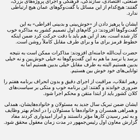
صنعتی، اقتصادی، سازندگی، فرهنگی و اجرای پروژه‌های بزرگ،
گفتند: هیچ‌کدام از این مسائل با گفت‌وگوهای عمان هیچ ارتباطی
ندارد.
ایشان با پرهیز دادن از «خوش‌بینی و بدبینی افراطی» به این
گفت‌وگوها افزودند: در گام‌های اول تصمیم کشور به مذاکره خوب
کار شده است، بعد از این هم باید با دقت حرکت کرد ضمن اینکه
خطوط قرمز برای ما و برای طرف مقابل کاملاً روشن است.
حضرت آیت‌الله خامنه‌ای افزودند: مذاکرات ممکن است به نتیجه
برسد یا نرسد ما هم به این گفت‌وگوها نه خیلی خوش‌بین و نه خیلی
بدبین هستیم البته به طرف مقابل خیلی بدبین هستیم اما به
توانایی‌های خود خوش بین هستیم.
رهبر انقلاب، مراقبت از اجرای دقیق و بدون انحراف برنامه هفتم را
ضروری خواندند و گفتند: این برنامه خوب و متکی بر سیاست‌های
کلان کشور باید از ابتدا متقن و محکم اجرا شود.
ایشان ضمن تبریک سال جدید به مسئولان و خانواده‌هایشان، همدلی
و همراهی همسران و خانواده‌ها با مسئولان را در انجام بهتر وظایف
و به ثمر رسیدن کارها مؤثر دانستند و ابراز امیدواری کردند مفاد
گزارش معاون اول رئیس‌جمهور در مدت زمان معقول محقق شود.