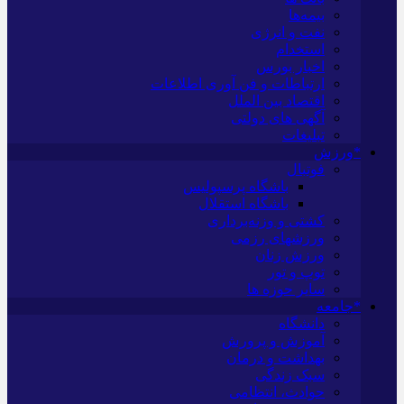
بیمه‌ها
نفت و انرژی
استخدام
اخبار بورس
ارتباطات و فن آوری اطلاعات
اقتصاد بین الملل
آگهی های دولتی
تبلیغات
*ورزش
فوتبال
باشگاه پرسپولیس
باشگاه استقلال
کشتی و وزنه‌برداری
ورزشهای رزمی
ورزش زنان
توپ و تور
سایر حوزه ها
*جامعه
دانشگاه
آموزش و پرورش
بهداشت و درمان
سبک زندگی
حوادث، انتظامی