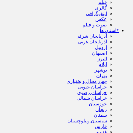
فیلم
گالری
اینفوگرافی
عکس
صوت و فیلم
*استان ها
آذربایجان شرقی
آذربایجان غربی
اردبیل
اصفهان
البرز
ایلام
بوشهر
تهران
چهار محال و بختیاری
خراسان جنوبی
خراسان رضوی
خراسان شمالی
خوزستان
زنجان
سمنان
سیستان و بلوچستان
فارس
قزوین