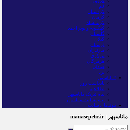
قزوین
قم
کردستان
کرمان
کرمانشاه
کهگلویه و بویر احمد
گلستان
گیلان
لرستان
مازندران
مرکزی
هرمزگان
همدان
یزد
*ماناسپهر
یادداشت روز
اطلاعیه
پیام تبریک ماناسپهر
پیام تسلیت ماناسپهر
پیوندهای سایت
ماناسپهر | manasepehr.ir