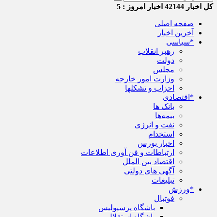
کل اخبار
42144
اخبار امروز :
5
صفحه اصلی
آخرین اخبار
*سیاسی
رهبر انقلاب
دولت
مجلس
وزارت امور خارجه
احزاب و تشکلها
*اقتصادی
بانک ها
بیمه‌ها
نفت و انرژی
استخدام
اخبار بورس
ارتباطات و فن آوری اطلاعات
اقتصاد بین الملل
آگهی های دولتی
تبلیغات
*ورزش
فوتبال
باشگاه پرسپولیس
باشگاه استقلال