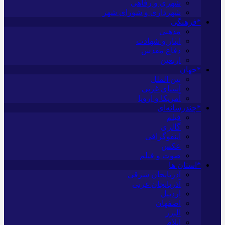
شهری و رفاهی
شهرداری و شورای شهر
*فرهنگی
مذهبی
ایثار و شهادت
دفاع مقدس
اربعین
*جهان
بین الملل
آسیای غربی
آمریکا و اروپا
*چندرسانه‌ای
فیلم
گالری
اینفوگرافی
عکس
صوت و فیلم
*استان ها
آذربایجان شرقی
آذربایجان غربی
اردبیل
اصفهان
البرز
ایلام