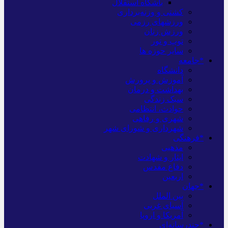
باشگاه استقلال
کشتی و وزنه‌برداری
ورزشهای رزمی
ورزش زنان
توپ و تور
سایر حوزه ها
*جامعه
دانشگاه
آموزش و پرورش
بهداشت و درمان
سبک زندگی
حوادث، انتظامی
شهری و رفاهی
شهرداری و شورای شهر
*فرهنگی
مذهبی
ایثار و شهادت
دفاع مقدس
اربعین
*جهان
بین الملل
آسیای غربی
آمریکا و اروپا
*چندرسانه‌ای