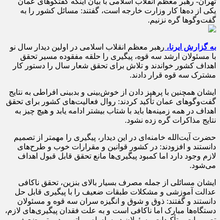
تهران- رهبر معظم انقلاب اسلامی با بیان اینکه گفتگوهای عمان
یکی از ده‌ها کار وزارت خارجه است، گفتند: مسائل کشور را به
گفت‌وگوها گره نزنیم.
به گزارش ایرنا،
رهبر معظم انقلاب اسلامی در اولین دیدار سال نو
با مسئولان ارشد سه قوه، پیگیری را حلقه مفقوده مسیر تحقق
اهداف کشور خواندند و تلاش برای تحقق شعار سال را دستور کار
مشترک سه قوه قرار دادند.
ایشان همچنین با پرهیز دادن از خوش‌بینی و بدبینی افراطی به نتایج
گفت‌وگوهای عمان تأکید کردند: روال فعالیت‌های کشور برای تحقق
اهداف در همه زمینه‌ها باید با شتاب بیشتر ادامه یابد و هیچ چیز به
نتایج مذاکرات گره زده نشود.
حضرت آیت‌الله خامنه‌ای در این دیدار، پیگیری را مهمتر از تصمیم
دانستند و افزودند: در کشور قوانین و مقرارات خوب و طرح‌های
لازم وجود دارد اما کمبود پیگیری‌ها مانع تحقق قابل قبول اهداف
می‌شود.
ایشان مسائلی از جمله مصرف بسیار بالای بنزین، تحقق ناکافی
عدالت آموزشی و مشکلات طبقات ضعیف را با پیگیری قابل حل
دانستند و گفتند: ذوق و شوق و انگیزه سران سه قوه و مسئولان
دستگاه‌ها مبارک اما ناکافی است و به علت فقدان پیگیری‌های لازم،
تصمیمات و تأکیدات مسئولان در سلسله مراتب مدیریتی ضعیف