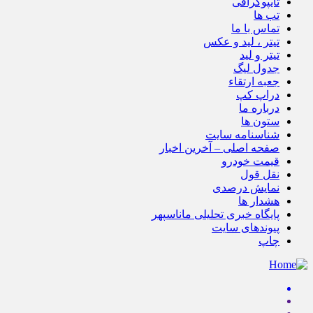
تایپوگرافی
تب ها
تماس با ما
تیتر ، لید و عکس
تیتر و لید
جدول لیگ
جعبه ارتقاء
دراپ کپ
درباره ما
ستون ها
شناسنامه سایت
صفحه اصلی – آخرین اخبار
قیمت خودرو
نقل قول
نمایش درصدی
هشدار ها
پایگاه خبری تحلیلی ماناسپهر
پیوندهای سایت
چاپ