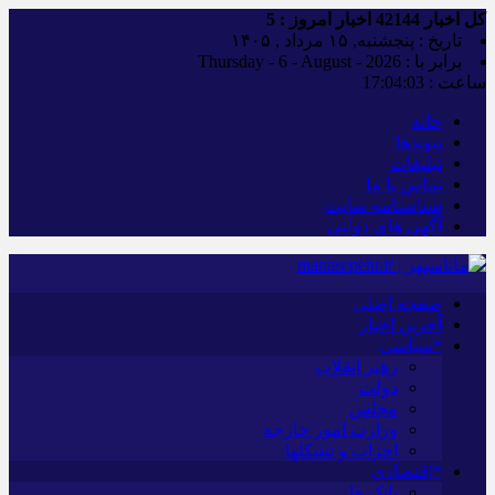
کل اخبار
42144
اخبار امروز :
5
تاریخ : پنجشنبه, ۱۵ مرداد , ۱۴۰۵
برابر با : Thursday - 6 - August - 2026
ساعت :
17:04:04
خانه
پیوندها
تبلیغات
تماس با ما
شناسنامه سایت
آگهی های دولتی
صفحه اصلی
آخرین اخبار
*سیاسی
رهبر انقلاب
دولت
مجلس
وزارت امور خارجه
احزاب و تشکلها
*اقتصادی
بانک ها