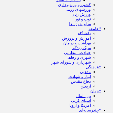
کشتی و وزنه‌برداری
ورزشهای رزمی
ورزش زنان
توپ و تور
سایر حوزه ها
*جامعه
دانشگاه
آموزش و پرورش
بهداشت و درمان
سبک زندگی
حوادث، انتظامی
شهری و رفاهی
شهرداری و شورای شهر
*فرهنگی
مذهبی
ایثار و شهادت
دفاع مقدس
اربعین
*جهان
بین الملل
آسیای غربی
آمریکا و اروپا
*چندرسانه‌ای