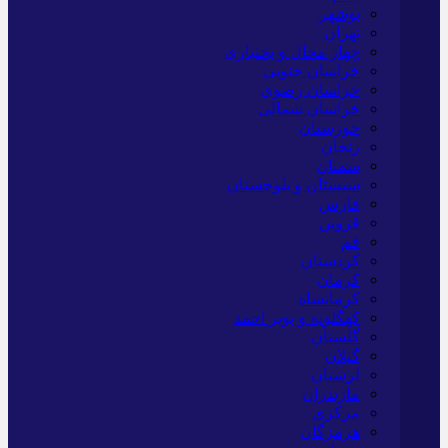
بوشهر
تهران
چهار محال و بختیاری
خراسان جنوبی
خراسان رضوی
خراسان شمالی
خوزستان
زنجان
سمنان
سیستان و بلوچستان
فارس
قزوین
قم
کردستان
کرمان
کرمانشاه
کهگلویه و بویر احمد
گلستان
گیلان
لرستان
مازندران
مرکزی
هرمزگان