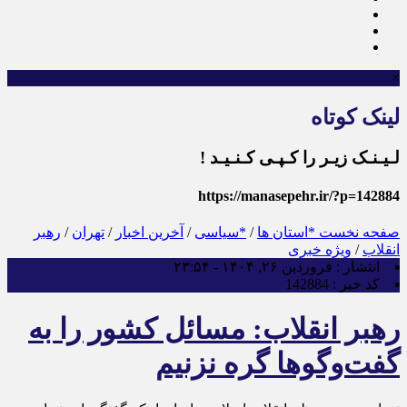
×
لینک کوتاه
لـیـنـک زیـر را کـپـی کـنـیـد !
https://manasepehr.ir/?p=142884
صفحه نخست
*استان ها
/
*سیاسی
/
آخرین اخبار
/
تهران
/
رهبر
انقلاب
/
ویژه خبری
انتشار :
فروردین ۲۶, ۱۴۰۴ - ۲۳:۵۴
کد خبر :
142884
رهبر انقلاب: مسائل کشور را به
گفت‌وگوها گره نزنیم