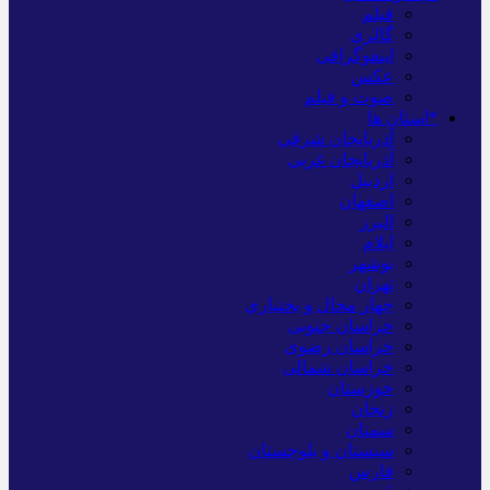
فیلم
گالری
اینفوگرافی
عکس
صوت و فیلم
*استان ها
آذربایجان شرقی
آذربایجان غربی
اردبیل
اصفهان
البرز
ایلام
بوشهر
تهران
چهار محال و بختیاری
خراسان جنوبی
خراسان رضوی
خراسان شمالی
خوزستان
زنجان
سمنان
سیستان و بلوچستان
فارس