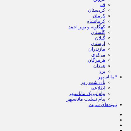
قم
کردستان
کرمان
کرمانشاه
کهگلویه و بویر احمد
گلستان
گیلان
لرستان
مازندران
مرکزی
هرمزگان
همدان
یزد
*ماناسپهر
یادداشت روز
اطلاعیه
پیام تبریک ماناسپهر
پیام تسلیت ماناسپهر
پیوندهای سایت