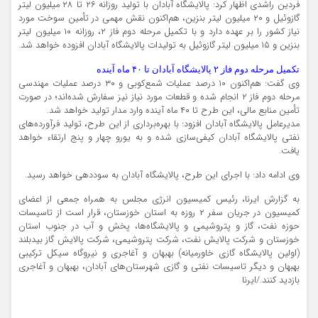
فردین راشدی اظهار کرد: پالایشگاه آبادان با تولید روزانه ۲۶ تا ۲۸ میلیون لیتر
گازوئیل و ۲۰ میلیون لیتر بنزین، هم‌اکنون نقش مهمی در تأمین سوخت مورد
نیاز کشور را بر عهده دارد و با تکمیل مرحله دوم فاز ۲، روزانه ۱۰ میلیون لیتر
بنزین و ۱۵ میلیون لیتر گازوئیل به تولیدات پالایشگاه آبادان افزوده خواهد شد.
تکمیل مرحله دوم فاز ۲ پالایشگاه آبادان تا ۴۰ ماه آینده
وی گفت: هم‌اکنون ۱۰ درصد عملیات شمع‌کوبی و ۳۰ درصد عملیات مهندسی
مرحله دوم فاز ۲ انجام شده و قطعات مورد نیاز نیز سفارش شده‌اند؛ در صورت
تأمین منابع مالی، این طرح تا ۴۰ ماه آینده وارد مدار تولید خواهد شد.
مدیرعامل پالایشگاه آبادان افزود: با بهره‌برداری از این طرح، تولید فرآورده‌های
نفتی پالایشگاه آبادان کیفی‌سازی شده و به یورو چهار و پنج ارتقاء خواهد
یافت.
وی ادامه داد: با اجرای این طرح، پالایشگاه آبادان به سوددهی خواهد رسید.
به گزارش ایرنا، رئیس کمیسیون انرژی مجلس به همراه جمعی از اعضای
کمیسیون در جریان سفر ۲ روزه به استان خوزستان، قرار است از تاسیسات
حوزه نفت، گاز و پتروشیمی و پالایشگاه‌ها، پخش و آب در جنوب استان
خوزستان و شرکت پالایش نفت، شرکت پتروشیمی، شرکت پالایش گاز بیدبلند
(اولین پالایشگاه گازی خاورمیانه) بهبهان و آغاجری و نیروگاه سیکل ترکیبی
بهبهان و دیگر تاسیسات نفتی و گازی شهرستان‌های آبادان، بهبهان و آغاجری
بازدید کنند./ایرنا