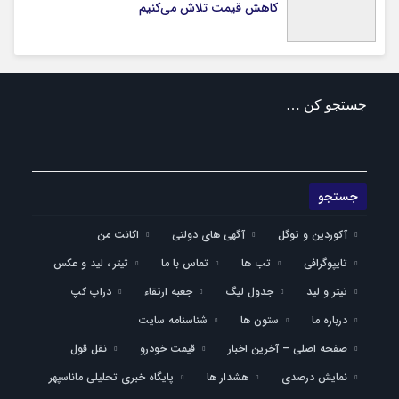
کاهش قیمت تلاش می‌کنیم
جستجو کن …
آکوردین و توگل
آگهی های دولتی
اکانت من
تایپوگرافی
تب ها
تماس با ما
تیتر ، لید و عکس
تیتر و لید
جدول لیگ
جعبه ارتقاء
دراپ کپ
درباره ما
ستون ها
شناسنامه سایت
صفحه اصلی – آخرین اخبار
قیمت خودرو
نقل قول
نمایش درصدی
هشدار ها
پایگاه خبری تحلیلی ماناسپهر