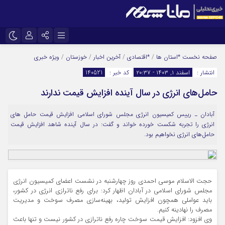
نام کاربری یا نشانی ایمیل
اینستاگرام
تلگرام
صفحه نخست
*استان ها
/
*اقتصادی
/
آخرین اخبار
/
خوزستان
/
ویژه خبری
انتشار :
اسفند ۱, ۱۴۰۳ - ۲۰:۳۷
کد خبر :
140521
سروش
ایتا
حامل‌های انرژی در سال آینده افزایش قیمت ندارند
رمز عبور
آپارات
آبادان ـ رییس کمیسیون انرژی مجلس شورای اسلامی افزایش قیمت حامل های
انرژی را تجربه شکست خورده خواند و گفت: در سال آینده شاهد افزایش قیمت‌
مرا به خاطر بسپار
حامل‌های انرژی نخواهیم بود.
حجت الاسلام موسی احمدی روز چهارشنبه در نشست اعضای کمیسیون انرژی
مجلس شورای اسلامی در آبادان اظهار کرد: برای رفع ناترازی انرژی در کشور،
باید عواملی همچون افزایش تولید، بهینه‌سازی مصرف سوخت و مدیریت
مصرف را نهادینه کنیم.
وی افزود: افزایش قیمت سوخت چاره رفع ناترازی در کشور نیست و تنها باعث