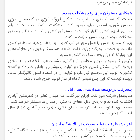
نارضایتی مردم می‌شود.
همکاری مسئولان برای رفع مشکلات مردم
حجت الاسلام احمدی با اشاره به تشکیل قرارگاه انرژی در کمیسیون انرژی
مجلس شورای اسلامی برای برطرف کردن مشکلات و کمک به دولت در رفع
ناترازی انرژی کشور اظهار کرد: همه مسئولان کشور برای به حداقل رساندن
مشکلات مردم در یک مسیر حرکت می‌کنند.
وی اعتماد به‌ نفس را عامل مهم در امیدآفرینی و ارتقاء روحیه نشاط در کشور
دانست و افزود: با رویکرد وزارت نفت، شاهد همبستگی خوبی در معاونت‌های
این وزارتخانه برای رفع مشکلات کشور هستیم.
رئیس کمیسیون انرژی مجلس از برگزاری نشست‌های تخصصی به منظور
برطرف کردن مشکل تأمین خوارک و تولید پتروشیمی آبادان خبر داد و گفت:
کشور به تولید این مجتمع نیاز دارد و تولید آن در اقتصاد کشور تأثیرگذار است،
زیبنده نیست که این پتروشیمی ۶ ماه از مدار تولید خارج شده باشد.
پیشرفت در توسعه میدان‌های نفتی آبادان
مدیرعامل شرکت ملی نفت ایران نیز گفت: سه میدان نفتی در شهرستان آبادان
اکتشاف شده‌اند و به‌زودی دکل حفاری در یکی از میدان‌ها مستقر خواهد شد.
حمید بورد افزود: عملیات توسعه میدان نفتی جزیره مینو آبادان نیز از سال
آینده آغاز خواهد شد.
افزایش ظرفیت تولید سوخت در پالایشگاه آبادان
مدیر عامل پالایشگاه آبادان گفت: با تکمیل مرحله دوم فاز ۲ پالایشگاه آبادان،
تأمین سوخت با کیفیت در کشور تأمین خواهد شد.