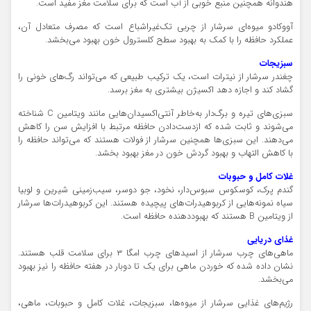
هندوانه همچنین منبع خوبی از آب است که برای سلامت مغز مفید است.
آووکادو میوه‌ای سرشار از چربی تک‌غیراشباع است که مصرف متعادل آن،
عملکرد حافظه را با کمک به بهبود سطح کلسترول خون بهبود می‌بخشد.
سبزیجات
چغندر سرشار از نیترات است، یک ترکیب طبیعی که می‌تواند رگ‌های خونی را
گشاد کند و اجازه دهد اکسیژن بیشتری به مغز برسد.
سبزی‌های تیره و برگ‌دار به‌خاطر آنتی‌اکسیدان‌هایی مانند ویتامین C شناخته
می‌شوند و ثابت شده که ازدست‌دادن حافظه مرتبط با افزایش سن را کاهش
می‌دهند. این سبزی‌ها همچنین سرشار از فولات هستند که می‌تواند حافظه را
با کاهش التهاب و بهبود گردش خون در مغز بهبود بخشد.
غلات کامل و حبوبات
گندم پرک، کوسکوس سبوس‌دار، نخود، جو دوسر، سیب‌زمینی شیرین و لوبیا
سیاه نمونه‌هایی از کربوهیدرات‌های پیچیده هستند. این کربوهیدرات‌ها سرشار
از ویتامین B هستند که بهبوددهنده حافظه است.
غذای دریایی
ماهی‌های چرب سرشار از اسیدهای چرب امگا ۳ برای سلامت قلب هستند.
نشان داده شده که خوردن ماهی برای یک تا دوبار در هفته حافظه را نیز بهبود
می‌بخشد.
رژیم‌های غذایی سرشار از میوه‌ها، سبزیجات، غلات کامل و حبوبات، ماهی،