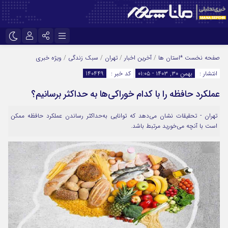
نام کاربری یا نشانی ایمیل
اینستاگرام
تلگرام
صفحه نخست
*استان ها
/
آخرین اخبار
/
تهران
/
سبک زندگی
/
ویژه خبری
انتشار :
بهمن ۳۰, ۱۴۰۳ - ۰۱:۰۵
کد خبر :
140449
سروش
ایتا
عملکرد حافظه را با کدام خوراکی‌ها به حداکثر برسانیم؟
رمز عبور
آپارات
تهران - تحقیقات نشان می‌دهد که توانایی به‌حداکثر رساندن عملکرد حافظه ممکن
است با آنچه می‌خورید مرتبط باشد.
مرا به خاطر بسپار