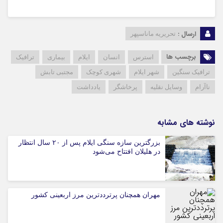
ارسال :
تحریریه ماناسپهر
برچسب ها
استرس
انسان
ایلام
بیماری
ترافیک
ترافیک سنگین
شهر ایلام
شهری کوچک
مجتبی تابش
ناآرام
وسایل نقلیه
پرخاشگر
یادداشت
نوشته های مشابه
بزرگترین سازه سنگی ایلام پس از ۲۰ سال انتظار
در هلیلان افتتاح می‌شود
مهران همچنان پرترددترین مرز اربعینی کشور