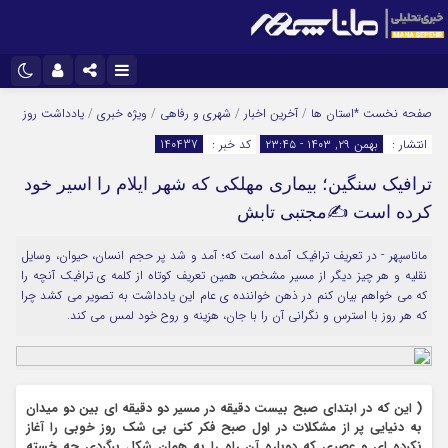
نام کاربری یا نشانی ایمیل
اینستاگرام
تلگرام
صفحه نخست
*استان ها
/
آخرین اخبار
/
شهری و رفاهی
/
ویژه خبری
/
یادداشت روز
انتشار :
بهمن ۲۹, ۱۴۰۳ - ۲۳:۴۵
کد خبر :
140437
سروش
ایتا
ترافیک سنگین؛ بیماری مهلکی که شهر ایلام را اسیر خود
رمز عبور
آپارات
کرده است ✍️مجتبی تابش
ماناسپهر - در تعریف ترافیک آمده است که؛ آمد و شد پر حجم انسان، حیوان، وسایل
مرا به خاطر بسپار
نقلیه و هر چیز دیگر از مسیر مشخص، همین تعریف کوتاه از کلمه ی ترافیک آنچه را
که می خواهم بیان کنم‌ در ذهن خواننده ی عام این یادداشت به تصویر می کشد چرا
که هر روز با استرس و نگرانی آن را با جان، هزینه و روح خود لمس می کند.
( این که در ابتدای صبح بیست دقیقه در مسیر دو دقیقه ای بین دو میدان
به دنیایی پر از مشکلات در اول صبح فکر کنی بی شک روز خوبی را آغاز
نکرده ای و عصری که دوباره آن راه را به همان شکل برگردی چه خسته