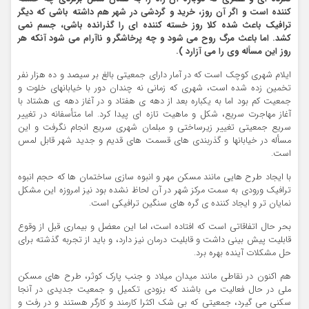
کننده است و اگر آن روز، خرید و گردشی در شهر هم داشته باشی که دیگر
ترافیک باعث شده کلا روز خسته کننده ای را گذرانده باشی، جسم نمی
کشد. اما باعث مرگ روح می شود و چه پرخاشگر و ناآرام می شود آنکه هر
روز این مسأله وی را می آزارد ).
ایلام شهری کوچک است که در آمار دارای جمعیتی بالغ بر سیصد و ده هزار نفر
تخمین زده شده است، شهری که زمانی نه چندان دور با خیابانهای خلوت و
جمعیت کم بود اما به یکباره بعد از دهه ی هفتاد و در آغاز دهه ی هشتاد با
آغاز مهاجرت سریع، شکل و ماهیت تازه ای پیدا کرد. اما متأسفانه در تغییر
سریع جمعیتی تغییر زیرساختی و مبلمان شهری سریع انجام نگرفت و این
مسأله در خیابانها و گذربندی های قسمت های قدیم و جدید شهر قابل لمس
است.
با ایجاد طرح هایی مانند مسکن مهر و انبوه سازی ساختمان ها که حجم انبوه
ترافیک ورودی به سمت مرکز شهر در آن لحاظ نشده بود نیز امروزه این مشکل
نمایان تر و ایجاد کننده ی گره های سنگین ترافیکی است.
بحر حال اتفاقاتی است که افتاده است، اما این معضل و بیماری قبل از وقوع
قابلیت پیش بینی داشت و قابلیت درمان نیز دارد، و باید از تجربه گذشته برای
حل مشکلات آینده بهره برد.
هم اکنون در نقاطی مانند میدان میلاد و جنب پارک کوثر، طرح های مسکن
ملی در حال فعالیت می باشند که بزودی تکمیل و جمعیت جدیدی در آنجا
سکنی می گیرد، جمعیتی که بی شک اکثرا کارمند و کارگر هستند و در رفت و