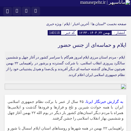
نام کاربری یا نشانی ایمیل
اینستاگرام
تلگرام
صفحه نخست
*استان ها
/
آخرین اخبار
/
ایلام
/
ویژه خبری
انتشار :
بهمن ۲۲, ۱۴۰۳ - ۱۲:۴۳
کد خبر :
140118
سروش
ایتا
ایلام و حماسه‌ای از جنس حضور
رمز عبور
آپارات
ایلام - مردم استان مرزی ایلام امروز هم‌گام با سراسر کشور در آغاز چهل و ششمین
سالگرد پیروزی انقلاب اسلامی، با شرکت گسترده و پرشور در راهپیمایی ۲۲ بهمن
مرا به خاطر بسپار
هم‌چون سال‌های گذشته حماسه ای دیگر آفریدند و یک‌صدا و هم‌دل پشتیبانی خود را از
نظام جمهوری اسلامی ایران اعلام کردند.
به گزارش خبرنگار ایرنا،
۴۵ سال از عمر با برکت نظام جمهوری اسلامی
ایران با همه حوادث شیرین و تلخ و فرازها و فرودها گذشت و ایلامی‌ها
همراه با مردم دیگر استان‌های کشور بار دیگر در یوم الله ۲۲ بهمن آغاز چهل
و ششمین بهار انقلاب اسلامی را جشن گرفتند.
راهپیمایی ۲۲ بهمن در همه شهرها و روستاهای استان ایلام امسال با شور و