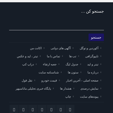
جستجو کن …
آکوردین و توگل
آگهی های دولتی
اکانت من
تایپوگرافی
تب ها
تماس با ما
تیتر ، لید و عکس
تیتر و لید
جدول لیگ
جعبه ارتقاء
دراپ کپ
درباره ما
ستون ها
شناسنامه سایت
صفحه اصلی – آخرین اخبار
قیمت خودرو
نقل قول
نمایش درصدی
هشدار ها
پایگاه خبری تحلیلی ماناسپهر
پیوندهای سایت
چاپ