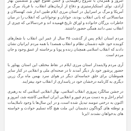
امروز و همزمان با شروع راهپیمایی و جشن طلوع چهل و ششمین بهار
آزادی، نوای استکبارستیزی و دفاع از آرمان‌های انقلاب، با فریاد مرگ بر
آمریکا و مرگ بر اسراییل در استان مرزی ایلام طنین انداز شد، کهنسالان و
میانسالانی که بانی انقلاب بودند، جوانان و نوجوانانی که انقلاب را در میان
خاطرات بزرگان خانواده و اوراق تاریخ فهمیده اند و خردسالانی که چیزی از
انقلاب نمی دانند همگی حضور داشتند.
مردم استان ایلام پس از گذشت ۴۵ سال از عمر این انقلاب با شعارهای
کوبنده خود علیه دشمنان نظام و انقلاب همصدا با همه مردم ایرانیان نشان
دادند که انقلاب اسلامی همچنان زنده و پویا و برخاسته از عمق وجود و جان
مردم است.
آری مردم ولایتمدار استان مرزی ایلام در نقاط مختلف این استان پهناور با
حضور پرشور خود بار دیگر آمدند تا در صحنه‌ای ملی و انقلابی در کنار سایر
هموطنان برای خلق حماسه‌ای دیگر در هوای سرد بهمن ماه برگ زرین
دیگری به کارنامه درخشان خود در پاسداری از انقلاب خود بیفزایند.
در جشن سالگرد پیروزی انقلاب اسلامی، نهال انقلابی اسلامی که به رهبری
امام راحل و به دست مردم غیور و انقلابی ایران اسلامی کاشته شد، امروز و
اکنون به درختی تنومند تبدیل شده است، و در این سال‌ها با وجود ناملایمات
و توطئه های گوناگون دشمنان این ملت هیچ گاه تسلیم حوادث و خواسته
های بدخواهان نشدند./ایرنا