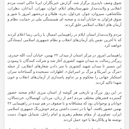
شوق وصف ناپذیری برگزار شد، گزارش خبرنگاران ایرنا حاکی است مردم
انقلابی و ولایت‌مدار شهرستان‌های ایلام، ایوان، مهران، آبدانان، دهلران،
ملکشاهی، سیروان، چوار، چرداول، بدره، هلیلان و دره‌شهر امروز با شور و
شوق فراوان به خیابان آمدند و صحنه ای همبستگی ملی در حمایت نظام و
آرمان های انقلاب اسلامی خلق کردند.
مردم ولایت‌مدار استان ایلام در راهپیمایی امسال با زبانی رسا اعلام کردند
که تا آخرین نفس پای آرمان‌های انقلاب و نظام جمهوری اسلامی ایستادگی
خواهند کرد.
راهپیمایی امروز در مرکز استان از میدان ۲۲ بهمن، خیابان آیت الله حیدری،
زیرگذر رسالت به میدان شهید کشوری آغاز شد و شرکت کنندگان با پیمودن
این مسیر تا میدان شهید کشوری با سر دادن شعارهای انقلابی، از جمله
«مرگ بر آمریکا و مرگ بر اسرائیل»، اظهارات نسنجیده و گستاخانه سران
استکبار جهانی را محکوم و بر تداوم پاسداری از آرمان‌های انقلاب و خون
شهدا تاکید کردند.
در این روز بزرگ و تاریخی هر گوشه از استان مرزی ایلام صحنه حضور
گسترده قشرهای مختلف مردم اعم از زنان، مردان، کهنسالان، خردسالان،
جوانان و نوجوانان بود که مشتاقانه و با صفوف در هم تنیده در راهپیمایی ۲۲
بهمن حضور یافتند، آنها با در دست داشتن پرچم خوش‌رنگ جمهوری اسلامی
ایران، تصاویری از مقام معظم رهبری و امام راحل، شمایل شهدا، دست
نوشته ها و پلاکاردها با خود حمل کردند.