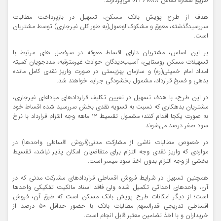
طریق شماره تماس ۶۱۰۸۸-۰۲۱ می‌پردازند.
هدف از طرح پویش بانک مسکن، تسهیل در بازپرداخت مطالبات
سررسیدگذشته، معوق و مشکوک‌الوصول(به طور کلی غیرجاری) توسط مشتریان
است.
بر این اساس، مشتریان دارای اقساط معوقه در سرفصل های مرتبط با
تسهیلات مسکن روستایی، آسیب‌دیدگان حوادث غیرمترقبه، مددجویان کمیته
امداد امام خمینی(ره) و سازمان بهزیستی در صورت واریز نقدی کامل مانده
بدهی و فسخ قرارداد، مشمول بخشودگی جرایم خواهند شد.
در این طرح، با هدف تسهیل در تعیین تکلیف قراردادهای مبادله‌ای غیرجاری،
مشتریان بدهکاری که نسبت به تسویه نقدی بخش سررسید شده اقساط خود
به صورت یکجا اقدام کنند؛ مشمول تقسیط ۱۲ ماهه وجه التزام قرارداد با نرخ
سود صفر درصد می‌شوند.
در خصوص مطالبات ناشی از مشارکت مدنی(فروش اقساطی واحدها) در
مواردی که واریز نقدی وجه التزام برای متقاضیان امکان پذیر نباشد، تقسیط
بخشی از وجه التزام بدون اخذ سود میسر است.
همچنین تسهیل در شرایط فروش اقساطی قراردادهای مشارکت مدنی که در
آن، واحدهای احداثی تکمیل شده ولی فاقد اسناد مالکیت تفکیکی واحدها
است؛ از دیگر امکانات طرح پویش بانک مسکن است که طبق آن، فروش
اقساطی تدریجی قدرالسهم مطالبات بانک با حضور حداقل ۵۰ درصد از
خریداران و با اخذ تضامین معتبر قابل انجام است.