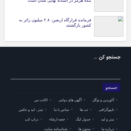
تنگه هرمز در آستانه نهایی شدن است
فرمانده قرارگاه اربعین: ۲.۸ میلیون زائر به
کشور بازگشتند
جستجو کن …
آکوردین و توگل
آگهی های دولتی
اکانت من
تایپوگرافی
تب ها
تماس با ما
تیتر ، لید و عکس
تیتر و لید
جدول لیگ
جعبه ارتقاء
دراپ کپ
درباره ما
ستون ها
شناسنامه سایت