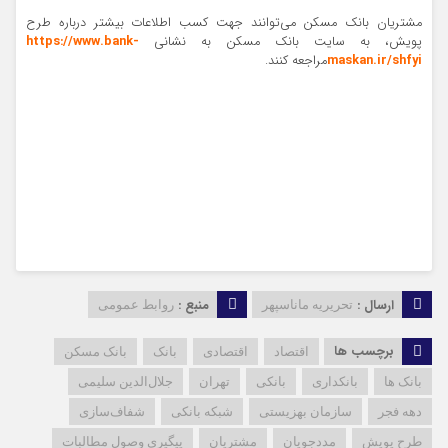
مشتریان بانک مسکن می‌توانند جهت کسب اطلاعات بیشتر درباره طرح
پویش، به سایت بانک مسکن به نشانی
https://www.bank-
maskan.ir/shfyi
مراجعه کنند.
ارسال :
منبع :
تحریریه ماناسپهر
روابط عمومی
برچسب ها
اقتصاد
اقتصادی
بانک
بانک مسکن
بانک ها
بانکداری
بانکی
تهران
جلال‌الدین سلیمی
دهه فجر
سازمان بهزیستی
شبکه بانکی
شفاف‌سازی
طرح پویش
مددجویان
مشتریان
پیگیری وصول مطالبات