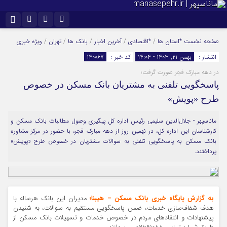
نام کاربری یا نشانی ایمیل
اینستاگرام
تلگرام
صفحه نخست
*استان ها
/
*اقتصادی
/
آخرین اخبار
/
بانک ها
/
تهران
/
ویژه خبری
انتشار :
بهمن ۲۱, ۱۴۰۳ - ۱۴:۰۴
کد خبر :
140067
سروش
ایتا
در دهه مبارک فجر صورت گرفت؛
رمز عبور
آپارات
پاسخگویی تلفنی به مشتریان بانک مسکن در خصوص
طرح «پویش»
مرا به خاطر بسپار
ماناسپهر - جلال‌الدین سلیمی رئیس اداره کل پیگیری وصول مطالبات بانک مسکن و
کارشناسان این اداره کل، در نهمین روز از دهه مبارک فجر، با حضور در مرکز مشاوره
بانک مسکن به پاسخگویی تلفنی به سوالات مشتریان در خصوص طرح «پویش»
پرداختند.
به گزارش پایگاه خبری بانک مسکن – هیبنا؛
مدیران این بانک هرساله با
هدف شفاف‌سازی خدمات، ضمن پاسخگویی مستقیم به سوالات، به شنیدن
پیشنهادات و انتقادهای مردم در خصوص خدمات و تسهیلات بانک مسکن از