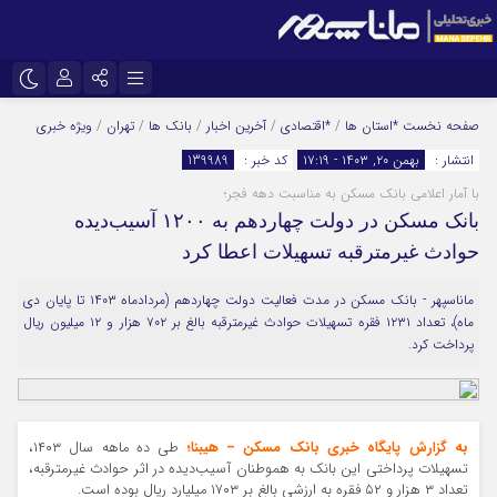
نام کاربری یا نشانی ایمیل
اینستاگرام
تلگرام
صفحه نخست
*استان ها
/
*اقتصادی
/
آخرین اخبار
/
بانک ها
/
تهران
/
ویژه خبری
انتشار :
بهمن ۲۰, ۱۴۰۳ - ۱۷:۱۹
کد خبر :
139989
سروش
ایتا
با آمار اعلامی بانک مسکن به مناسبت دهه فجر؛
رمز عبور
آپارات
بانک مسکن در دولت چهاردهم به ۱۲۰۰ آسیب‌دیده
حوادث غیرمترقبه تسهیلات اعطا کرد
مرا به خاطر بسپار
ماناسپهر - بانک مسکن در مدت فعالیت دولت چهاردهم (مردادماه ۱۴۰۳ تا پایان دی
ماه)، تعداد ۱۲۳۱ فقره تسهیلات حوادث غیرمترقبه بالغ بر ۷۰۲ هزار و ۱۲ میلیون ریال
پرداخت کرد.
به گزارش پایگاه خبری بانک مسکن – هیبنا؛
طی ده ماهه سال ۱۴۰۳،
تسهیلات پرداختی این بانک به هموطنان آسیب‌دیده در اثر حوادث غیرمترقبه،
تعداد ۳ هزار و ۵۲ فقره به ارزشی بالغ بر ۱۷۰۳ میلیارد ریال بوده است.