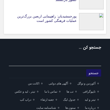
پورجمشیدیان: راهپیمایی اربعین بزرگ‌ترین
عملیات فرهنگی کشور است
جستجو کن …
آکوردین و توگل
آگهی های دولتی
اکانت من
تایپوگرافی
تب ها
تماس با ما
تیتر ، لید و عکس
تیتر و لید
جدول لیگ
جعبه ارتقاء
دراپ کپ
درباره ما
ستون ها
شناسنامه سایت