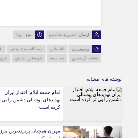
تحریریه ماناسپهر
ایرنا
ارسال :
منبع :
اقتصادی
ایستگاه پمپاژ برتش
تا
برچسب ها
سامانه گرمسیری
سد میمه
شهرستان دهلران
طرح 
نوشته های مشابه
امام جمعه ایلام: اقتدار ایران
تهدیدهای پوشالی دشمن را بی‌اث
کرده است
مهران همچنان پرترددترین مرز