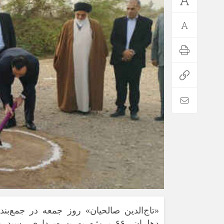
*فرهنگی
*جهان
مذهبی
بین الملل
ایثار و شهادت
آسیای غربی
دفاع مقدس
آمریکا و اروپا
اربعین