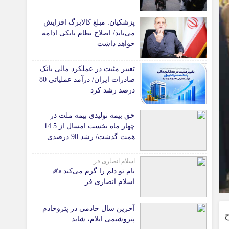
دانشگاه
پزشکیان: مبلغ کالابرگ افزایش
آموزش و پرورش
می‌یابد/ اصلاح نظام بانکی ادامه
خواهد داشت
بهداشت و درمان
سبک زندگی
تغییر مثبت در عملکرد مالی بانک
حوادث، انتظامی
صادرات ایران/ درآمد عملیاتی 80
درصد رشد کرد
شهری و رفاهی
شهرداری و شورای شهر
حق بیمه تولیدی بیمه ملت در
چهار ماه نخست امسال از 14.5
*ماناسپهر
همت گذشت/ رشد 90 درصدی
نسبت به مدت مشابه سال
قی
یادداشت روز
گذشته
اسلام انصاری فر
ی
اطلاعیه
نام تو دلم را گرم می‌کند ✍️
پیام تبریک ماناسپهر
اسلام انصاری فر
پیام تسلیت ماناسپهر
آخرین سال خادمی در پتروخادم
 از تعداد ۸۱ طرح
پیوندهای سایت
پتروشیمی ایلام، شاید …
ژه قابل