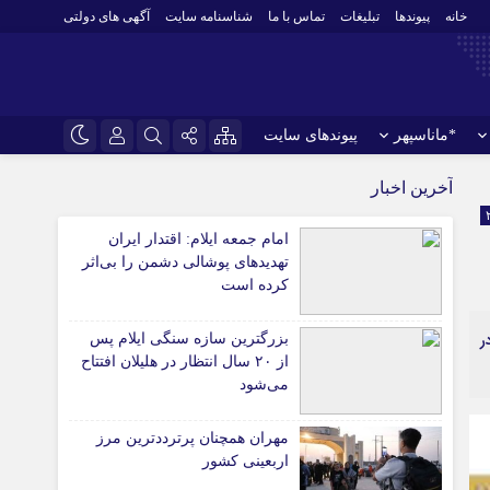
خانه
پیوندها
تبلیغات
تماس با ما
شناسنامه سایت
آگهی های دولتی
*ماناسپهر
پیوندهای سایت
نام کاربری یا نشانی ایمیل
اینستاگرام
*ورزش
آخرین اخبار
فوتبال
تلگرام
امام جمعه ایلام: اقتدار ایران
باشگاه پرسپولیس
رمز عبور
تهدیدهای پوشالی دشمن را بی‌اثر
سروش
باشگاه استقلال
کرده است
ایتا
کشتی و وزنه‌برداری
 در
بزرگترین سازه سنگی ایلام پس
ورزشهای رزمی
مرا به خاطر بسپار
آپارات
از ۲۰ سال انتظار در هلیلان افتتاح
 آوری اطلاعات
ورزش زنان
می‌شود
لل
توپ و تور
ی
سایر حوزه ها
مهران همچنان پرترددترین مرز
اربعینی کشور
*جامعه