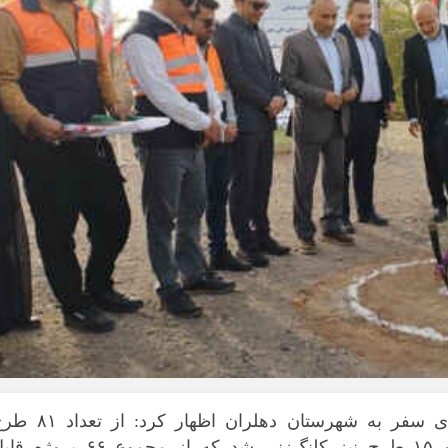
*چندرسانه‌ای
*استان ها
فیلم
آذربایجان شر
گالری
آذربایجان غرب
اینفوگرافی
اردبیل
عکس
اصفهان
صوت و فیلم
البرز
«تاج‌الدین صالحیان» روز جمعه در جمع‌بندی سفر به شهرستان دهلران اظهار کرد:
ایلام
دهلران، ۶۶ پروژه به بهره‌برداری رسید و ۱۵ طرح نیز کلنگ‌زنی شد که از مجموع ۶۶ پرو