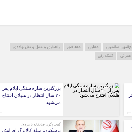
ج‌الدین صالحیان
دهلران
دهه فجر
راهداری و حمل و نقل جاده‌ای
عمرانی
کلنگ زنی
بزرگترین سازه سنگی ایلام پس ا
ر
۲۰ سال انتظار در هلیلان افتتاح
می‌شود
گفت‌وگوی صادقانه با مردم/
پزشکیان: مبلغ کالابرگ افزایش