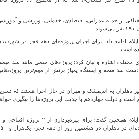
بوشهر
تهران
 مختلفی از جمله عمرانی، اقتصادی، خدماتی، ورزشی و آموزش
چهار محال و بخ
د.
خراسان جنوبی
لام ادامه داد: برای اجرای پروژه‌های دهه فجر در شهرستا
خراسان رضوی
خراسان شمال
خوزستان
 مختلف اشاره و بیان کرد: پروژه‌های مهمی مانند سد میمه
زنجان
ست سد میمه و ایستگاه پمپاژ برتش از مهم‌ترین پروژه‌های
سمنان
سیستان و بلو
ر دهلران به اندیمشک و مهران در حال اجرا هستند که تسری
فارس
است و دولت چهاردهم با جدیت این پروژه‌ها را پیگیری خواه
قزوین
قم
سرپرست معاونت 
کردستان
پروژه کلنگ‌زنی راهداری و حمل و نقل جاده‌ای در دهلران در هشتمین روز
کرمان