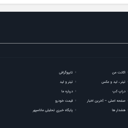
اکانت من
تایپوگرافی
تیتر ، لید و عکس
تیتر و لید
دراپ کپ
درباره ما
صفحه اصلی – آخرین اخبار
قیمت خودرو
هشدار ها
پایگاه خبری تحلیلی ماناسپهر