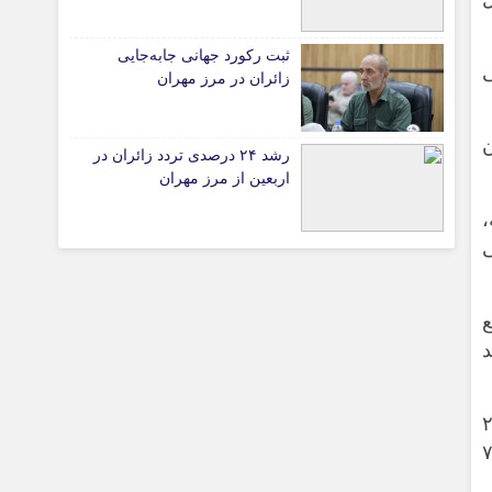
ثبت رکورد جهانی جابه‌جایی
ی
زائران در مرز مهران
تیاری
ن
رشد ۲۴ درصدی تردد زائران در
ی
اربعین از مرز مهران
،
ی
چستان
ع
د
سیاسی-امنیتی استاندار ایلام همچنین گفت: برای بهره‌برداری از ۲ پروژه افتتاحی و ۲
 از دهه فجر، یک‌هزار و ۷۵۰