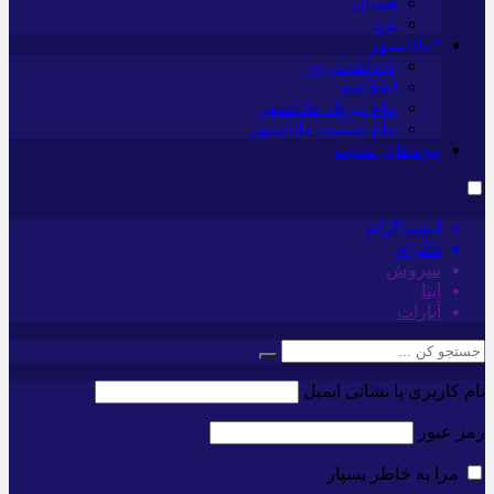
همدان
یزد
*ماناسپهر
یادداشت روز
اطلاعیه
پیام تبریک ماناسپهر
پیام تسلیت ماناسپهر
پیوندهای سایت
اینستاگرام
تلگرام
سروش
ایتا
آپارات
نام کاربری یا نشانی ایمیل
رمز عبور
مرا به خاطر بسپار