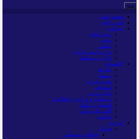
صفحه اصلی
آخرین اخبار
*سیاسی
رهبر انقلاب
دولت
مجلس
وزارت امور خارجه
احزاب و تشکلها
*اقتصادی
بانک ها
بیمه‌ها
نفت و انرژی
استخدام
اخبار بورس
ارتباطات و فن آوری اطلاعات
اقتصاد بین الملل
آگهی های دولتی
تبلیغات
*ورزش
فوتبال
باشگاه پرسپولیس