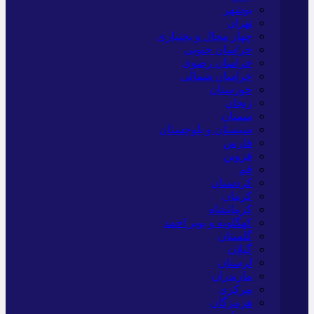
بوشهر
تهران
چهار محال و بختیاری
خراسان جنوبی
خراسان رضوی
خراسان شمالی
خوزستان
زنجان
سمنان
سیستان و بلوچستان
فارس
قزوین
قم
کردستان
کرمان
کرمانشاه
کهگلویه و بویر احمد
گلستان
گیلان
لرستان
مازندران
مرکزی
هرمزگان