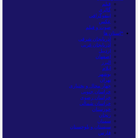
فیلم
گالری
اینفوگرافی
عکس
صوت و فیلم
*استان ها
آذربایجان شرقی
آذربایجان غربی
اردبیل
اصفهان
البرز
ایلام
بوشهر
تهران
چهار محال و بختیاری
خراسان جنوبی
خراسان رضوی
خراسان شمالی
خوزستان
زنجان
سمنان
سیستان و بلوچستان
فارس