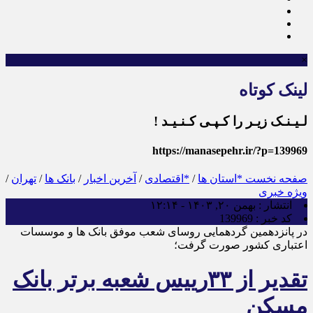
×
لینک کوتاه
لـیـنـک زیـر را کـپـی کـنـیـد !
https://manasepehr.ir/?p=139969
صفحه نخست
*استان ها
/
*اقتصادی
/
آخرین اخبار
/
بانک ها
/
تهران
/
ویژه خبری
انتشار :
بهمن ۲۰, ۱۴۰۳ - ۱۲:۱۴
کد خبر :
139969
در پانزدهمین گردهمایی روسای شعب موفق بانک ها و موسسات
اعتباری کشور صورت گرفت؛
تقدیر از ۳۳رییس شعبه برتر بانک
مسکن