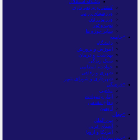
باشگاه استقلال
کشتی و وزنه‌برداری
ورزشهای رزمی
ورزش زنان
توپ و تور
سایر حوزه ها
*جامعه
دانشگاه
آموزش و پرورش
بهداشت و درمان
سبک زندگی
حوادث، انتظامی
شهری و رفاهی
شهرداری و شورای شهر
*فرهنگی
مذهبی
ایثار و شهادت
دفاع مقدس
اربعین
*جهان
بین الملل
آسیای غربی
آمریکا و اروپا
*چندرسانه‌ای