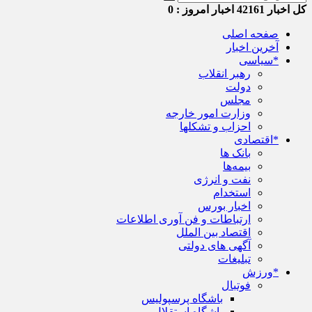
کل اخبار
42161
اخبار امروز :
0
صفحه اصلی
آخرین اخبار
*سیاسی
رهبر انقلاب
دولت
مجلس
وزارت امور خارجه
احزاب و تشکلها
*اقتصادی
بانک ها
بیمه‌ها
نفت و انرژی
استخدام
اخبار بورس
ارتباطات و فن آوری اطلاعات
اقتصاد بین الملل
آگهی های دولتی
تبلیغات
*ورزش
فوتبال
باشگاه پرسپولیس
باشگاه استقلال