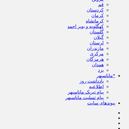
قم
کردستان
کرمان
کرمانشاه
کهگلویه و بویر احمد
گلستان
گیلان
لرستان
مازندران
مرکزی
هرمزگان
همدان
یزد
*ماناسپهر
یادداشت روز
اطلاعیه
پیام تبریک ماناسپهر
پیام تسلیت ماناسپهر
پیوندهای سایت