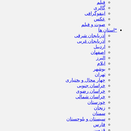
فیلم
گالری
اینفوگرافی
عکس
صوت و فیلم
*استان ها
آذربایجان شرقی
آذربایجان غربی
اردبیل
اصفهان
البرز
ایلام
بوشهر
تهران
چهار محال و بختیاری
خراسان جنوبی
خراسان رضوی
خراسان شمالی
خوزستان
زنجان
سمنان
سیستان و بلوچستان
فارس
قزوین