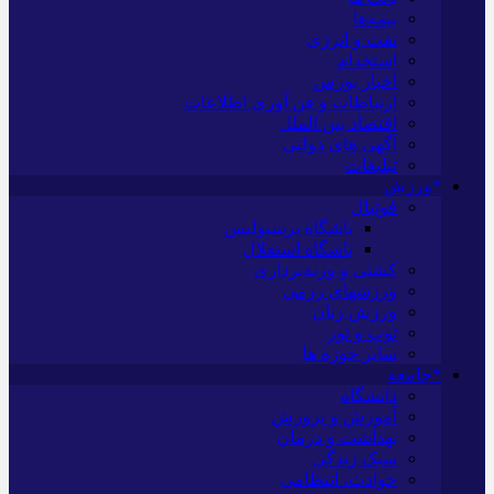
بیمه‌ها
نفت و انرژی
استخدام
اخبار بورس
ارتباطات و فن آوری اطلاعات
اقتصاد بین الملل
آگهی های دولتی
تبلیغات
*ورزش
فوتبال
باشگاه پرسپولیس
باشگاه استقلال
کشتی و وزنه‌برداری
ورزشهای رزمی
ورزش زنان
توپ و تور
سایر حوزه ها
*جامعه
دانشگاه
آموزش و پرورش
بهداشت و درمان
سبک زندگی
حوادث، انتظامی