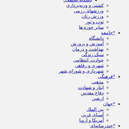
کشتی و وزنه‌برداری
ورزشهای رزمی
ورزش زنان
توپ و تور
سایر حوزه ها
*جامعه
دانشگاه
آموزش و پرورش
بهداشت و درمان
سبک زندگی
حوادث، انتظامی
شهری و رفاهی
شهرداری و شورای شهر
*فرهنگی
مذهبی
ایثار و شهادت
دفاع مقدس
اربعین
*جهان
بین الملل
آسیای غربی
آمریکا و اروپا
*چندرسانه‌ای