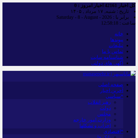
کل اخبار
42161
اخبار امروز :
0
تاریخ : شنبه, ۱۷ مرداد , ۱۴۰۵
برابر با : Saturday - 8 - August - 2026
ساعت :
12:58:18
خانه
پیوندها
تبلیغات
تماس با ما
شناسنامه سایت
آگهی های دولتی
صفحه اصلی
آخرین اخبار
*سیاسی
رهبر انقلاب
دولت
مجلس
وزارت امور خارجه
احزاب و تشکلها
*اقتصادی
بانک ها