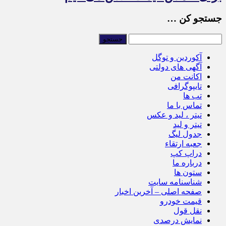
جستجو کن …
آکوردین و توگل
آگهی های دولتی
اکانت من
تایپوگرافی
تب ها
تماس با ما
تیتر ، لید و عکس
تیتر و لید
جدول لیگ
جعبه ارتقاء
دراپ کپ
درباره ما
ستون ها
شناسنامه سایت
صفحه اصلی – آخرین اخبار
قیمت خودرو
نقل قول
نمایش درصدی