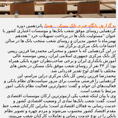
به گزارش پایگاه خبری بانک مسکن – هیبنا،
پانزدهمین دوره
گردهمایی روسای موفق شعب بانک‌ها و موسسات اعتباری کشور با
عنوان “مسئولیت بانک ها در پرداخت تسهیلات خرد ” هجدهم
بهمن‌ماه با حضور مدیران و روسای شعب منتخب بانک ها در سالن
اجتماعات بانک مرکزی برگزار شد.
در این گردهمایی که با حضور و سخنرانی محمدرضا فرزین رییس
کل بانک مرکزی جمهوری اسلامی ایران، رییس موسسه عالی
آموزش بانکداری ایران و برخی صاحب‌نظران حوزه بانکی همراه
بود؛ از ۳۳ نفر از روسای شعب موفق بانک مسکن در بخش های
مختلف با اهدای لوح تقدیر قدردانی شد.
محمدرضا فرزین رئیس کل بانک مرکزی دراین مراسم، این
گردهمایی را فرصتی مناسب برای مرور سیاست‌های نظام بانکی و
فعالیت‌های آن خواند و گفت: دشوارترین فعالیت نظام بانکی، امور
مرتبط با شعب است.
وی با بیان اینکه شعب یکی ازموثرترین ارکان موسسات اقتصادی
است، گفت: شعب بانک‌ها نمادی از وضعیت اقتصادی کشور و
خدمت رسانی به فعالان اقتصادی است؛ بنابراین کارکنان شعب خط
مقدم اقتصاد کشور محسوب می‌شوند و مردم چهره و تصویر نظام
بانکی را در نوع خدمت رسانی و تعاملات کارکنان شعب می‌بینند.