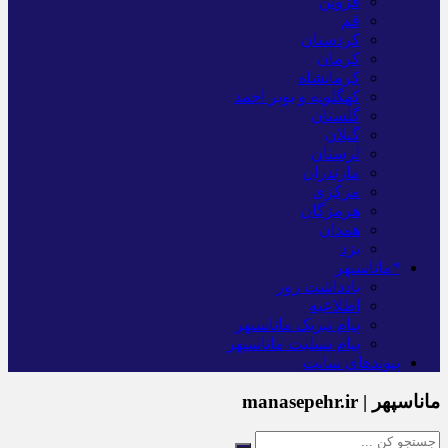
قزوین
قم
کردستان
کرمان
کرمانشاه
کهگلویه و بویر احمد
گلستان
گیلان
لرستان
مازندران
مرکزی
هرمزگان
همدان
یزد
*ماناسپهر
یادداشت روز
اطلاعیه
پیام تبریک ماناسپهر
پیام تسلیت ماناسپهر
پیوندهای سایت
ماناسپهر | manasepehr.ir