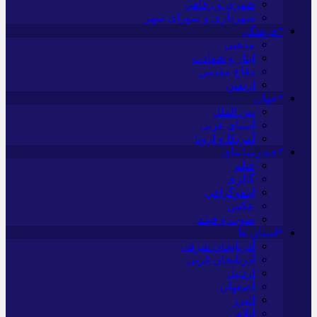
شهری و رفاهی
شهرداری و شورای شهر
*فرهنگی
مذهبی
ایثار و شهادت
دفاع مقدس
اربعین
*جهان
بین الملل
آسیای غربی
آمریکا و اروپا
*چندرسانه‌ای
فیلم
گالری
اینفوگرافی
عکس
صوت و فیلم
*استان ها
آذربایجان شرقی
آذربایجان غربی
اردبیل
اصفهان
البرز
ایلام