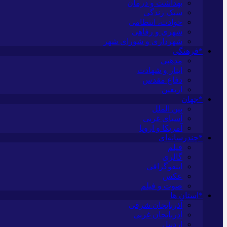
بهداشت و درمان
سبک زندگی
حوادث، انتظامی
شهری و رفاهی
شهرداری و شورای شهر
*فرهنگی
مذهبی
ایثار و شهادت
دفاع مقدس
اربعین
*جهان
بین الملل
آسیای غربی
آمریکا و اروپا
*چندرسانه‌ای
فیلم
گالری
اینفوگرافی
عکس
صوت و فیلم
*استان ها
آذربایجان شرقی
آذربایجان غربی
اردبیل