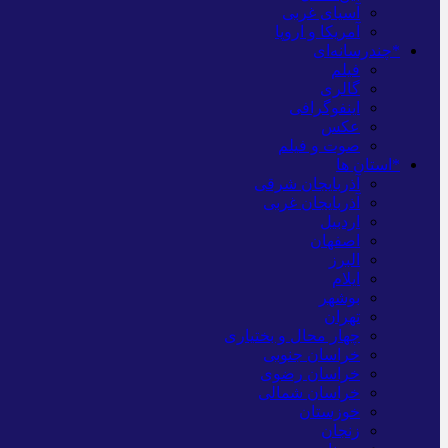
آسیای غربی
آمریکا و اروپا
*چندرسانه‌ای
فیلم
گالری
اینفوگرافی
عکس
صوت و فیلم
*استان ها
آذربایجان شرقی
آذربایجان غربی
اردبیل
اصفهان
البرز
ایلام
بوشهر
تهران
چهار محال و بختیاری
خراسان جنوبی
خراسان رضوی
خراسان شمالی
خوزستان
زنجان