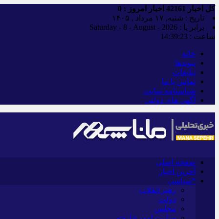
کل اخبار
42161
اخبار امروز :
0
تاریخ : شنبه, ۱۷ مرداد , ۱۴۰۵
برابر با : Saturday - 8 - August - 2026
ساعت :
14:39:23
خانه
پیوندها
تبلیغات
تماس با ما
شناسنامه سایت
آگهی های دولتی
صفحه اصلی
آخرین اخبار
*سیاسی
رهبر انقلاب
دولت
مجلس
وزارت امور خارجه