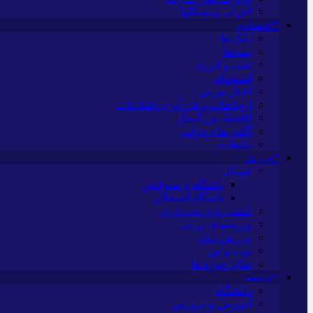
احزاب و تشکلها
*اقتصادی
بانک ها
بیمه‌ها
نفت و انرژی
استخدام
اخبار بورس
ارتباطات و فن آوری اطلاعات
اقتصاد بین الملل
آگهی های دولتی
تبلیغات
*ورزش
فوتبال
باشگاه پرسپولیس
باشگاه استقلال
کشتی و وزنه‌برداری
ورزشهای رزمی
ورزش زنان
توپ و تور
سایر حوزه ها
*جامعه
دانشگاه
آموزش و پرورش