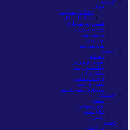
*ورزش
فوتبال
باشگاه پرسپولیس
باشگاه استقلال
کشتی و وزنه‌برداری
ورزشهای رزمی
ورزش زنان
توپ و تور
سایر حوزه ها
*جامعه
دانشگاه
آموزش و پرورش
بهداشت و درمان
سبک زندگی
حوادث، انتظامی
شهری و رفاهی
شهرداری و شورای شهر
*فرهنگی
مذهبی
ایثار و شهادت
دفاع مقدس
اربعین
*جهان
بین الملل