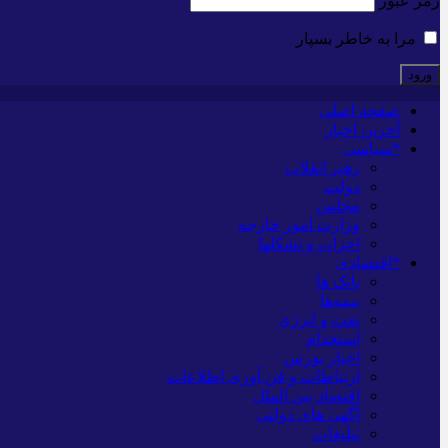
رمز عبور
مرا به خاطر بسپار
صفحه اصلی
آخرین اخبار
*سیاسی
رهبر انقلاب
دولت
مجلس
وزارت امور خارجه
احزاب و تشکلها
*اقتصادی
بانک ها
بیمه‌ها
نفت و انرژی
استخدام
اخبار بورس
ارتباطات و فن آوری اطلاعات
اقتصاد بین الملل
آگهی های دولتی
تبلیغات