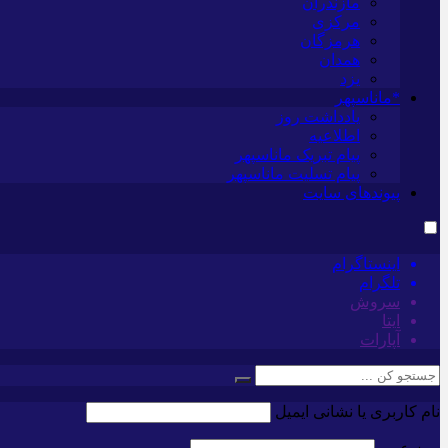
مازندران
مرکزی
هرمزگان
همدان
یزد
*ماناسپهر
یادداشت روز
اطلاعیه
پیام تبریک ماناسپهر
پیام تسلیت ماناسپهر
پیوندهای سایت
اینستاگرام
تلگرام
سروش
ایتا
آپارات
نام کاربری یا نشانی ایمیل