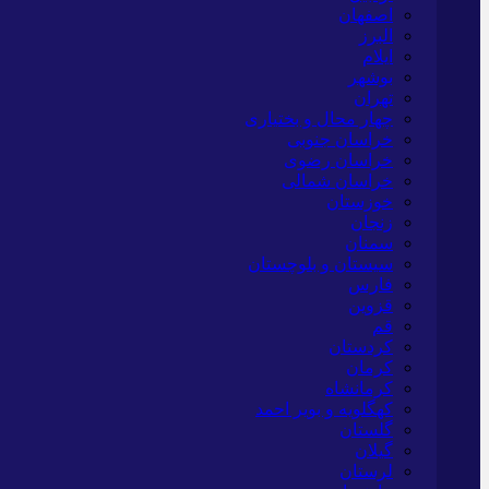
اصفهان
البرز
ایلام
بوشهر
تهران
چهار محال و بختیاری
خراسان جنوبی
خراسان رضوی
خراسان شمالی
خوزستان
زنجان
سمنان
سیستان و بلوچستان
فارس
قزوین
قم
کردستان
کرمان
کرمانشاه
کهگلویه و بویر احمد
گلستان
گیلان
لرستان