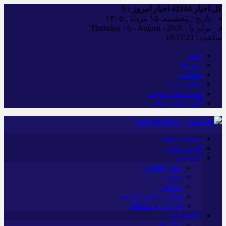
کل اخبار
42144
اخبار امروز :
5
تاریخ : پنجشنبه, ۱۵ مرداد , ۱۴۰۵
برابر با : Thursday - 6 - August - 2026
ساعت :
18:15:24
خانه
پیوندها
تبلیغات
تماس با ما
شناسنامه سایت
آگهی های دولتی
صفحه اصلی
آخرین اخبار
*سیاسی
رهبر انقلاب
دولت
مجلس
وزارت امور خارجه
احزاب و تشکلها
*اقتصادی
بانک ها