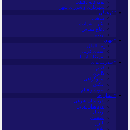
شهری و رفاهی
شهرداری و شورای شهر
*فرهنگی
مذهبی
ایثار و شهادت
دفاع مقدس
اربعین
*جهان
بین الملل
آسیای غربی
آمریکا و اروپا
*چندرسانه‌ای
فیلم
گالری
اینفوگرافی
عکس
صوت و فیلم
*استان ها
آذربایجان شرقی
آذربایجان غربی
اردبیل
اصفهان
البرز
ایلام