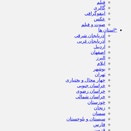
فیلم
گالری
اینفوگرافی
عکس
صوت و فیلم
*استان ها
آذربایجان شرقی
آذربایجان غربی
اردبیل
اصفهان
البرز
ایلام
بوشهر
تهران
چهار محال و بختیاری
خراسان جنوبی
خراسان رضوی
خراسان شمالی
خوزستان
زنجان
سمنان
سیستان و بلوچستان
فارس
قزوین