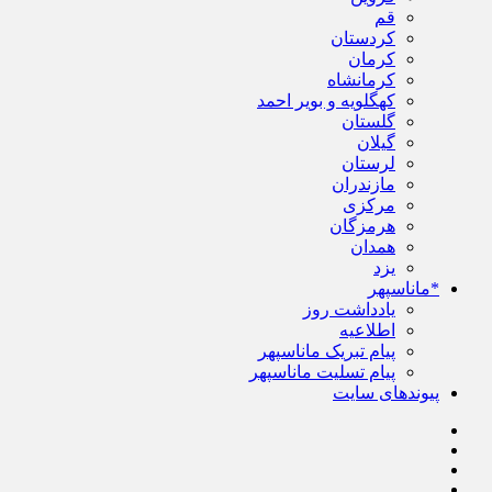
قم
کردستان
کرمان
کرمانشاه
کهگلویه و بویر احمد
گلستان
گیلان
لرستان
مازندران
مرکزی
هرمزگان
همدان
یزد
*ماناسپهر
یادداشت روز
اطلاعیه
پیام تبریک ماناسپهر
پیام تسلیت ماناسپهر
پیوندهای سایت