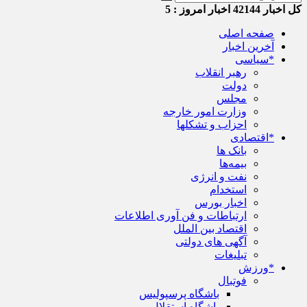
کل اخبار
42144
اخبار امروز :
5
صفحه اصلی
آخرین اخبار
*سیاسی
رهبر انقلاب
دولت
مجلس
وزارت امور خارجه
احزاب و تشکلها
*اقتصادی
بانک ها
بیمه‌ها
نفت و انرژی
استخدام
اخبار بورس
ارتباطات و فن آوری اطلاعات
اقتصاد بین الملل
آگهی های دولتی
تبلیغات
*ورزش
فوتبال
باشگاه پرسپولیس
باشگاه استقلال