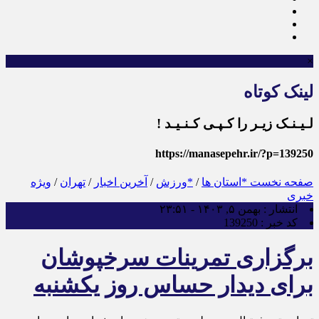
×
لینک کوتاه
لـیـنـک زیـر را کـپـی کـنـیـد !
https://manasepehr.ir/?p=139250
صفحه نخست
*استان ها
/
*ورزش
/
آخرین اخبار
/
تهران
/
ویژه
خبری
انتشار :
بهمن ۵, ۱۴۰۳ - ۲۳:۵۱
کد خبر :
139250
برگزاری تمرینات سرخپوشان
برای دیدار حساس روز یکشنبه