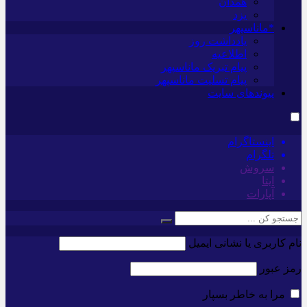
همدان
یزد
*ماناسپهر
یادداشت روز
اطلاعیه
پیام تبریک ماناسپهر
پیام تسلیت ماناسپهر
پیوندهای سایت
اینستاگرام
تلگرام
سروش
ایتا
آپارات
نام کاربری یا نشانی ایمیل
رمز عبور
مرا به خاطر بسپار