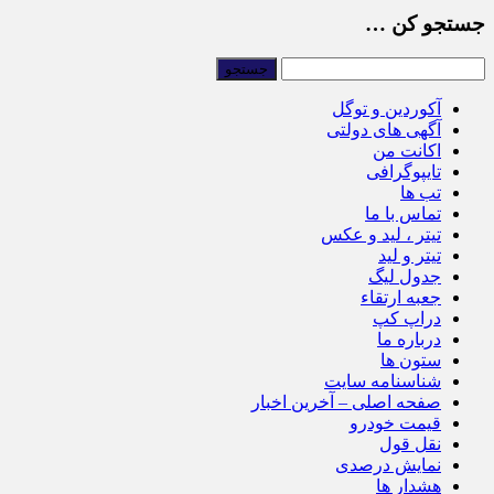
جستجو کن …
آکوردین و توگل
آگهی های دولتی
اکانت من
تایپوگرافی
تب ها
تماس با ما
تیتر ، لید و عکس
تیتر و لید
جدول لیگ
جعبه ارتقاء
دراپ کپ
درباره ما
ستون ها
شناسنامه سایت
صفحه اصلی – آخرین اخبار
قیمت خودرو
نقل قول
نمایش درصدی
هشدار ها