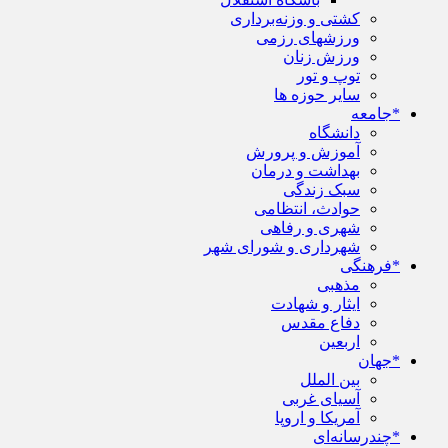
کشتی و وزنه‌برداری
ورزشهای رزمی
ورزش زنان
توپ و تور
سایر حوزه ها
*جامعه
دانشگاه
آموزش و پرورش
بهداشت و درمان
سبک زندگی
حوادث، انتظامی
شهری و رفاهی
شهرداری و شورای شهر
*فرهنگی
مذهبی
ایثار و شهادت
دفاع مقدس
اربعین
*جهان
بین الملل
آسیای غربی
آمریکا و اروپا
*چندرسانه‌ای