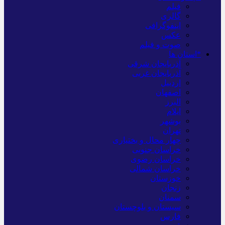
فیلم
گالری
اینفوگرافی
عکس
صوت و فیلم
*استان ها
آذربایجان شرقی
آذربایجان غربی
اردبیل
اصفهان
البرز
ایلام
بوشهر
تهران
چهار محال و بختیاری
خراسان جنوبی
خراسان رضوی
خراسان شمالی
خوزستان
زنجان
سمنان
سیستان و بلوچستان
فارس