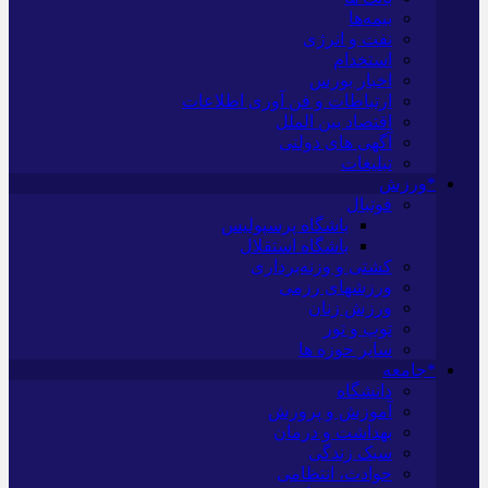
بیمه‌ها
نفت و انرژی
استخدام
اخبار بورس
ارتباطات و فن آوری اطلاعات
اقتصاد بین الملل
آگهی های دولتی
تبلیغات
*ورزش
فوتبال
باشگاه پرسپولیس
باشگاه استقلال
کشتی و وزنه‌برداری
ورزشهای رزمی
ورزش زنان
توپ و تور
سایر حوزه ها
*جامعه
دانشگاه
آموزش و پرورش
بهداشت و درمان
سبک زندگی
حوادث، انتظامی