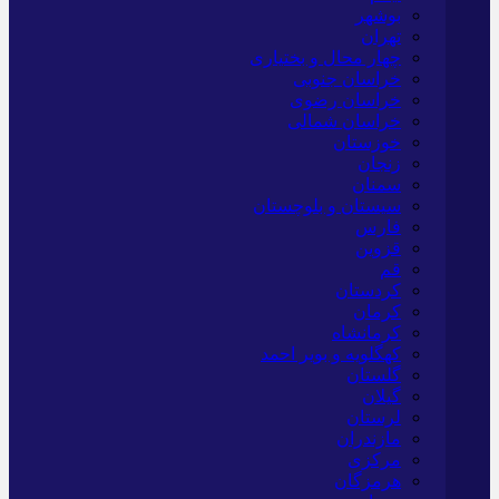
بوشهر
تهران
چهار محال و بختیاری
خراسان جنوبی
خراسان رضوی
خراسان شمالی
خوزستان
زنجان
سمنان
سیستان و بلوچستان
فارس
قزوین
قم
کردستان
کرمان
کرمانشاه
کهگلویه و بویر احمد
گلستان
گیلان
لرستان
مازندران
مرکزی
هرمزگان