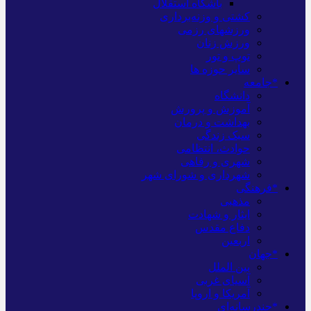
باشگاه استقلال
کشتی و وزنه‌برداری
ورزشهای رزمی
ورزش زنان
توپ و تور
سایر حوزه ها
*جامعه
دانشگاه
آموزش و پرورش
بهداشت و درمان
سبک زندگی
حوادث، انتظامی
شهری و رفاهی
شهرداری و شورای شهر
*فرهنگی
مذهبی
ایثار و شهادت
دفاع مقدس
اربعین
*جهان
بین الملل
آسیای غربی
آمریکا و اروپا
*چندرسانه‌ای