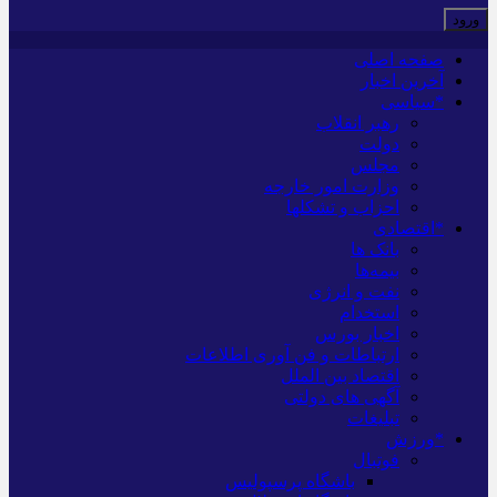
صفحه اصلی
آخرین اخبار
*سیاسی
رهبر انقلاب
دولت
مجلس
وزارت امور خارجه
احزاب و تشکلها
*اقتصادی
بانک ها
بیمه‌ها
نفت و انرژی
استخدام
اخبار بورس
ارتباطات و فن آوری اطلاعات
اقتصاد بین الملل
آگهی های دولتی
تبلیغات
*ورزش
فوتبال
باشگاه پرسپولیس