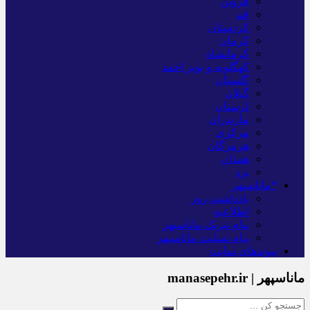
قزوین
قم
کردستان
کرمان
کرمانشاه
کهگلویه و بویر احمد
گلستان
گیلان
لرستان
مازندران
مرکزی
هرمزگان
همدان
یزد
*ماناسپهر
یادداشت روز
اطلاعیه
پیام تبریک ماناسپهر
پیام تسلیت ماناسپهر
پیوندهای سایت
ماناسپهر | manasepehr.ir