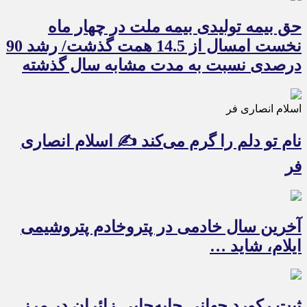
حق بیمه تولیدی بیمه ملت در چهار ماه
نخست امسال از 14.5 همت گذشت/ رشد 90
درصدی نسبت به مدت مشابه سال گذشته
اسلام انصاری فر
نام تو دلم را گرم می‌کند ✍️ اسلام انصاری
فر
آخرین سال خادمی در پتروخادم پتروشیمی
ایلام، شاید …
ثبت رکورد جهانی جابه‌جایی زائران در مرز