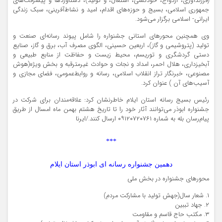
(فرزندآوری، ازدواج، خودکشی، اشتغال، و تولید)، دستاوردها و پیشرفت‌های
جمهوری اسلامی، بسیج و حوزه‌های اقدام، امید و نشاط‌آفرینی، سبک زندگی
ایرانی- اسلامی برگزار می‌شود.
وی همچنین محورهای استانی جشنواره را شامل پیوند رسانه‌ای صنعت و
تولید (پتروشیمی و گاز)، اربعین حسینی، الگوی مصرف آب، برق و گاز، صنایع
دستی گردشگری و توریسم، محیط زیست و حفاظت از منابع طبیعی و
آبخیزداری، هلال احمر، امداد و نجات و حوادث غیرمترقبه و بخش ویژه(هوش
مصنوعی، خبرنگار تراز انقلاب اسلامی، رسانه و روابط‌عمومی، فضای مجازی و
آسیب‌های آن ) عنوان کرد.
رئیس بسیج رسانه استان ایلام خاطرنشان کرد: علاقه‌مندان برای شرکت در
جشنواره ابوذر می‌توانند آثار خود را تا تاریخ هشتم بهمن ماه امسال از طریق
پیام‌رسان بله به شماره ۰۹۱۲۰۷۲۰۷۶۱ ارسال کنند./ایرنا
***
دهمین جشنواره‌ رسانه ای ابوذر استان ایلام
محورهای جشنواره در بخش ملی
۱. شعار سال(جهش تولید با مشارکت مردم)
۲. جهاد تببین
۳. مکتب حاج قاسم و مقاومت