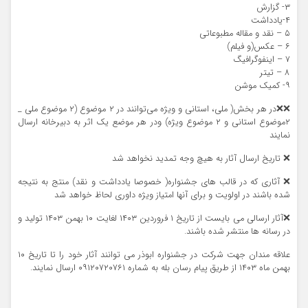
۳- گزارش
۴-یادداشت
۵ – نقد و مقاله مطبوعاتی
۶ – عکس(و فیلم)
۷ – اینفوگرافیگ
۸ – تیتر
۹- کمیک موشن
❌❌در هر بخش( ملی، استانی و ویژه می‌توانند در ۲ موضوع (۲ موضوع ملی _
۲موضوع استانی و ۲ موضوع ویژه) و‌در هر موضع یک اثر به دبیرخانه ارسال
نمایند
❌ تاریخ ارسال آثار به هیچ وجه تمدید نخواهد شد
❌ آثاری که در قالب های جشنواره( خصوصا یادداشت و نقد) منتج به نتیجه
شده باشند در ا‌ولویت و برای آنها امتیاز ویژه داوری لحاظ خواهد شد
❌آثار ارسالی می بایست از تاریخ ۱ فروردین ۱۴۰۳ لغایت ۱۰ بهمن ۱۴۰۳ تولید و
در رسانه ها منتشر شده باشند.
علاقه مندان جهت شرکت در جشنواره ابوذر می توانند آثار خود را تا تاریخ ۱۰
بهمن ماه ۱۴۰۳ از طریق پیام رسان بله به شماره ۰۹۱۲۰۷۲۰۷۶۱ ارسال نمایند.