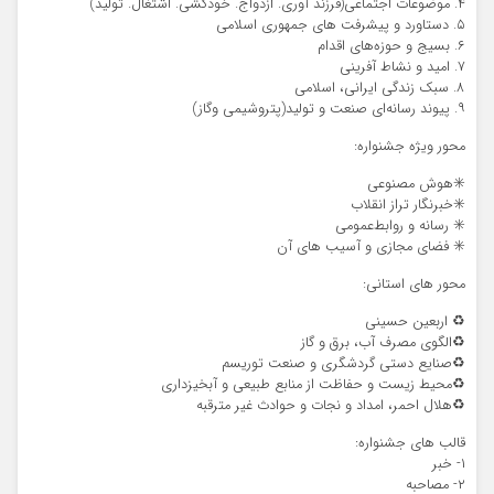
۴. موضوعات اجتماعی(فرزند آوری. ازدواج. خودکشی. اشتغال. تولید)
۵. دستاورد و پیشرفت های جمهوری اسلامی
۶. بسیج و حوزه‌های اقدام
۷. امید و نشاط آفرینی
۸. سبک زندگی ایرانی، اسلامی
۹. پیوند رسانه‌ای صنعت و تولید(پتروشیمی و‌گاز)
محور ویژه جشنواره:
✳️هوش مصنوعی
✳️خبرنگار تراز انقلاب
✳️ رسانه و روابط‌عمومی
✳️ فضای مجازی و آسیب های آن
محور های استانی:
♻️ اربعین حسینی
♻️الگوی مصرف آب، برق و گاز
♻️صنایع دستی گردشگری و صنعت توریسم
♻️محیط زیست و حفاظت از منابع طبیعی و آبخیزداری
♻️هلال احمر، امداد و نجات و حوادث غیر مترقبه
قالب های جشنواره:
۱- خبر
۲- مصاحبه