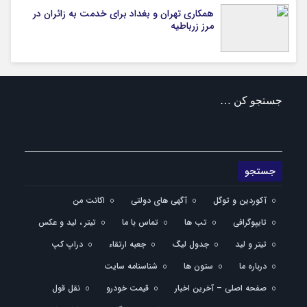
همکاری تهران و بغداد برای خدمت به زائران در
مرز زرباطیه
جستجو کن …
آکوردین و توگل
آگهی های دولتی
اکانت من
تایپوگرافی
تب ها
تماس با ما
تیتر ، لید و عکس
تیتر و لید
جدول لیگ
جعبه ارتقاء
دراپ کپ
درباره ما
ستون ها
شناسنامه سایت
صفحه اصلی – آخرین اخبار
قیمت خودرو
نقل قول