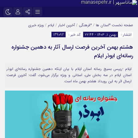
نام کاربری یا نشانی ایمیل
اینستاگرام
تلگرام
صفحه نخست
*استان ها
/
*فرهنگی
/
آخرین اخبار
/
ایلام
/
ویژه خبری
انتشار :
بهمن ۱, ۱۴۰۳ - ۲۲:۴۴
کد خبر :
139092
سروش
ایتا
هشتم بهمن آخرین فرصت ارسال آثار به دهمین جشنواره
رمز عبور
آپارات
رسانه‌ای ابوذر ایلام
ایلام -رییس بسیج رسانه استان ایلام با بیان اینکه دهمین جشنواره رسانه‌ای ابوذر
مرا به خاطر بسپار
استان ایلام در سه بخش ملی، استانی و ویژه برگزار می‌شود، گفت: آخرین فرصت
ارسال اثر به این رویداد هشتم بهمن ماه است.