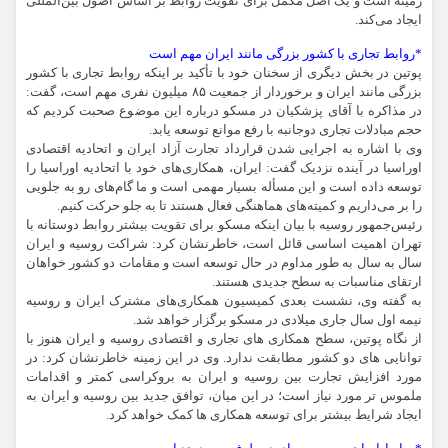
زمینه است و یک اصل مکمل برای تقویت روابط بر اساس اصول بین‌المللی
ایجاد می‌کند.
*روابط تجاری با کشور بزرگی مانند ایران مهم است
پوتین در بخش دیگری از سخنان خود با تأکید بر اینکه روابط تجاری با کشور
بزرگی مانند ایران و برخوردار از جمعیت ۸۵ میلیون نفری مهم است، گفت:
در مذاکره با آقای پزشکیان در مسکو درباره این موضوع صحبت کردیم که
حجم مبادلات تجاری دوجانبه با رفع موانع توسعه یابد.
وی با اشاره به اجرایی شدن قرارداد تجارت آزاد ایران و اتحادیه اقتصادی
اوراسیا در آینده نزدیک گفت:‌ ایران، همکاری‌های خود با اتحادیه اوراسیا را
توسعه داده است و این مسأله بسیار مهمی است و ما گام‌های رو به جلویی
را بر می‌داریم و کمیته‌های هماهنگی فعال هستند تا به جلو حرکت کنیم.
رئیس‌جمهور روسیه با بیان اینکه مسکو برای تقویت بیشتر روابط دوستانه با
تهران اهمیت اساسی قائل است، خاطرنشان کرد: شراکت روسیه و ایران
سال به سال به طور مداوم در حال توسعه است و مقامات دو کشور خواهان
ارتقای مناسبات به سطح جدیدی هستند.
به گفته وی، نشست بعدی کمیسیون همکاری‌های مشترک ایران و روسیه
نیمه اول سال جاری میلادی در مسکو برگزار خواهد شد.
از نگاه پوتین، سطح همکاری های تجاری و اقتصادی روسیه و ایران هنوز با
توانایی های دو کشور مطابقت ندارد. وی در این زمینه خاطرنشان کرد: در
مورد افزایش تجارت بین روسیه و ایران به بروکراسی کمتر و اقدامات
ملموس تر مورد نیاز است؛ در این میان، توافق جدید بین روسیه و ایران به
ایجاد شرایط بیشتر برای توسعه همکاری ها کمک خواهد کرد.