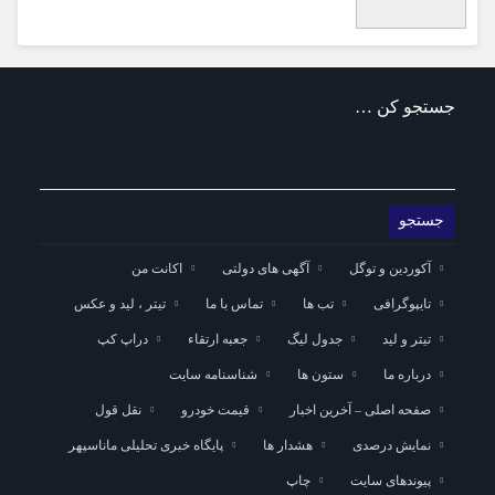
جستجو کن …
آکوردین و توگل
آگهی های دولتی
اکانت من
تایپوگرافی
تب ها
تماس با ما
تیتر ، لید و عکس
تیتر و لید
جدول لیگ
جعبه ارتقاء
دراپ کپ
درباره ما
ستون ها
شناسنامه سایت
صفحه اصلی – آخرین اخبار
قیمت خودرو
نقل قول
نمایش درصدی
هشدار ها
پایگاه خبری تحلیلی ماناسپهر
پیوندهای سایت
چاپ