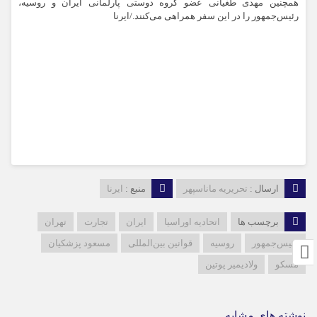
همچنین مهدی طغیانی عضو گروه دوستی پارلمانی ایران و روسیه،
رئیس‌جمهور را در این سفر همراهی می‌کنند./ایرنا
ارسال :
تحریریه ماناسپهر
منبع :
ایرنا
برچسب ها
اتحادیه اوراسیا
ایران
تجارت
تهران
رئیس‌جمهور
روسیه
قوانین بین‌المللی
مسعود پزشکیان
مسکو
ولادیمیر پوتین
نوشته های مشابه