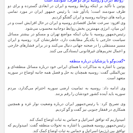
*روابط ایران و روسیه برای دو طرف، سودمند است
پوتین با تأکید بر اینکه روابط روسیه و ایران در ابعادی گسترده و برای دو
طرف سودمند است؛ یادآور شد: با رئیس جمهور ایران در مورد تمامی
برنامه های دوجانبه روسیه و ایران گفتگو کردیم.
وی افزود: سرعت تعامل اقتصادی روسیه و ایران در حال افزایش است و در
این میان، انرژی مهمترین بخش روابط دوجانبه محسوب می‌شود.
رئیس‌جمهور روسیه با بیان اینکه مواضع تهران و مسکو در بیشتر مسائل
سیاست خارجی با یکدیگر مطابقت دارد، خاطرنشان کرد:‌ روسیه و ایران
مسیر مستقلی را در صحنه جهانی دنبال می‌کنند و در برابر فشارهای خارجی
و اعمال تحریم‌های غیرقانونی ایستادگی می کنند.
*گفت‌وگو با پزشکیان درباره منطقه
پوتین با اشاره به مذاکرات با همتای ایرانی خود درباره مسائل منطقه‌ای و
بین‌المللی گفت: روسیه همچنان به حل و فصل همه جانبه اوضاع در سوریه
متعهد است.
وی ادامه داد: روسیه به تمامیت ارضی سوریه احترام می‌گذارد،‌ مردم
سوریه باید آینده کشور خودشان را رقم بزنند.
وی تصریح کرد: با رئیس‌جمهور ایران درباره وضعیت نوار غزه و همچنین
همکاری در قفقاز جنوبی نیز گفت و گو کردیم.
امیدواریم که توافق اسرائیل و حماس به ثبات اوضاع کمک کند
رئیس‌جمهور روسیه همچنین با اشاره به تحولات منطقه گفت: امیدواریم که
توافق بین (رژیم) اسرائیل و حماس به ثبات اوضاع کمک کند.