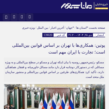
نام کاربری یا نشانی ایمیل
اینستاگرام
تلگرام
صفحه نخست
*استان ها
/
*جهان
/
آخرین اخبار
/
بین الملل
/
ویژه خبری
انتشار :
دی ۲۸, ۱۴۰۳ - ۲۱:۲۰
کد خبر :
139020
سروش
ایتا
پوتین: همکاری‌ها با تهران بر اساس قوانین بین‌المللی
رمز عبور
آپارات
است؛‌ تجارت با ایران مهم است
مسکو- رئیس‌جمهور روسیه با بیان اینکه تهران و مسکو در سطح بین‌المللی و به ویژه
مرا به خاطر بسپار
مسائلی که در دستورکار دوجانبه قرار دارد مانند مسائل خاورمیانه و قفقاز، هماهنگی
دارند،‌ تأکید کرد:‌ همکاری‌های طرفین بر اساس قوانین بین‌المللی و منشور سازمان
ملل متحد است.