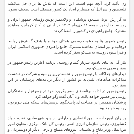
وی تأکید کرد: آنچه مهم است، این است که تلاش ها برای حل مناقشه
فلسطین و اسرائیل که مستلزم ایجاد یک کشور مستقل است تضعیف نشود.
به گزارش ایرنا، مسعود پزشکیان و ولادیمیر پوتین رؤسای جمهور ایران و
روسیه بعدازظهر جمعه ۲۸ دی‌ماه ۱۴۰۳ در آیینی در کاخ کرملین، معاهده
مشترک جامع راهبردی دو کشور را امضا کردند.
رئیس جمهور بنا به دعوت رسمی همتای خود و با هدف گسترش روابط
دوجانبه و نیز امضای معاهده مشترک جامع راهبردی جمهوری اسلامی ایران
و فدراسیون روسیه به مسکو سفر کرده است.
نثار گل به بنای یادبود سرباز گمنام روسیه،‌ برنامه آغازین رئیس‌جمهور در
سفر رسمی به مسکو بود.
دیدارهای جداگانه با رئیس‌جمهور و نخست‌وزیر روسیه و شرکت در نشست
مذاکرات هیأت‌های بلندپایه دو کشور از دیگر برنامه‌های پزشکیان در این
سفر بود.
رئیس‌جمهور در ادامه برنامه‌های سفر یکروزه خود در جمع تجار و صنعتگران
روسی نیز حضور خواهد یافت و با آنان گفت‌وگو خواهد کرد.
پزشکیان همچنین در مصاحبه‌ای پاسخگوی پرسش‌های شبکه ملی تلویزیون
روسیه خواهد بود.
وزیران امورخارجه، اموراقتصادی و دارایی، راه و شهرسازی، نفت، جهاد
کشاورزی، رئیس سازمان انرژی اتمی، رئیس کل بانک مرکزی، معاون امور
بین‌الملل وزیر دفاع و پشتیبانی نیروهای مسلح و برخی دیگر از دولتمردان و