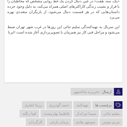
«یک، سه، هفت» در عین دنبال کردن یک خط روایی مشخص که مخاطبان را
با فراز و نشیب‎ زندگی کاراکترهای اصلی همراه می‌کند، به دلیل وجود خرده
داستان‌هایی که در هر قسمت دنبال می‌شود، از بازیگران متعددی بهره
می‌برد.
این سریال به تهیه‌کنندگی سلیم ثنائی این روزها در غرب شهر تهران ضبط
می‌شود و مراحل فنی کار نیز همزمان با تصویربرداری آغاز شده است./ایرنا
ارسال :
تحریریه ماناسپهر
برچسب ها
تهیه‌کنند
حمید گودرزی
رزیتا غفاری
سلیم ثنائی
سیما تیرانداز
فاطیما بهارمست
لعیا زنگنه
مریم مومن
منوچهر هادی
پژمان بازغی
کارگردان