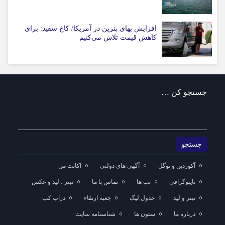
افزایش بهای بنزین در آمریکا/ کاخ سفید: برای
کاهش قیمت تلاش می‌کنیم
جستجو کن …
آکوردین و توگل
آگهی های دولتی
اکانت من
تایپوگرافی
تب ها
تماس با ما
تیتر ، لید و عکس
تیتر و لید
جدول لیگ
جعبه ارتقاء
دراپ کپ
درباره ما
ستون ها
شناسنامه سایت