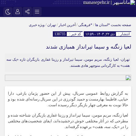
نام کاربری یا نشانی ایمیل
اینستاگرام
تلگرام
صفحه نخست
*استان ها
/
*فرهنگی
/
آخرین اخبار
/
تهران
/
ویژه خبری
انتشار :
دی ۲۲, ۱۴۰۳ - ۱۶:۵۹
کد خبر :
138735
سروش
ایتا
لعیا زنگنه و سیما تیرانداز همبازی شدند
رمز عبور
آپارات
تهران- لعیا زنگنه، مریم مومن، سیما تیرانداز و رزیتا غفاری بازیگران تازه «یک سه
هفت» به کارگردانی منوچهر هادی هستند.
مرا به خاطر بسپار
به گزارش روابط عمومی سریال، پیش از این حضور پژمان بازغی، دارا
حیایی، فاطیما بهارمست و حمید گودرزی در این سریال رسانه‌ای شده بود و
حالا نوبت به معرفی چهار بازیگر دیگر رسیده است.
لعیا زنگنه، مریم مومن، سیما تیرانداز و رزیتا غفاری بازیگران شناخته شده و
مطرحی که در آثار مختلفی خوش درخشیده‌اند، ایفای شخصیت‌های مختلفی
را در «یک، سه، هفت» برعهده گرفته‌اند.