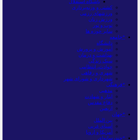
باشگاه استقلال
کشتی و وزنه‌برداری
ورزشهای رزمی
ورزش زنان
توپ و تور
سایر حوزه ها
*جامعه
دانشگاه
آموزش و پرورش
بهداشت و درمان
سبک زندگی
حوادث، انتظامی
شهری و رفاهی
شهرداری و شورای شهر
*فرهنگی
مذهبی
ایثار و شهادت
دفاع مقدس
اربعین
*جهان
بین الملل
آسیای غربی
آمریکا و اروپا
*چندرسانه‌ای