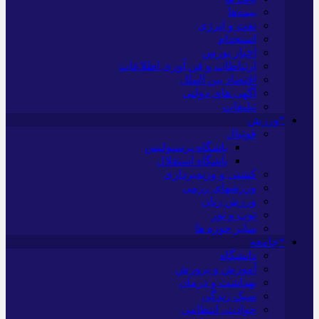
بیمه‌ها
نفت و انرژی
استخدام
اخبار بورس
ارتباطات و فن آوری اطلاعات
اقتصاد بین الملل
آگهی های دولتی
تبلیغات
*ورزش
فوتبال
باشگاه پرسپولیس
باشگاه استقلال
کشتی و وزنه‌برداری
ورزشهای رزمی
ورزش زنان
توپ و تور
سایر حوزه ها
*جامعه
دانشگاه
آموزش و پرورش
بهداشت و درمان
سبک زندگی
حوادث، انتظامی