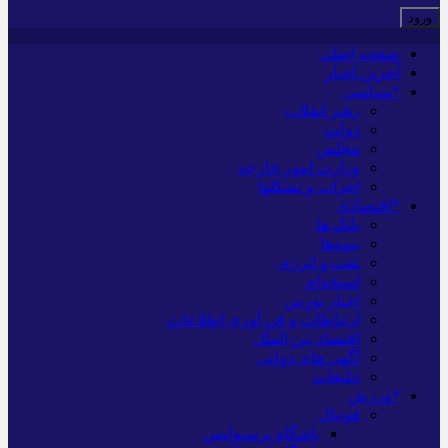
صفحه اصلی
آخرین اخبار
*سیاسی
رهبر انقلاب
دولت
مجلس
وزارت امور خارجه
احزاب و تشکلها
*اقتصادی
بانک ها
بیمه‌ها
نفت و انرژی
استخدام
اخبار بورس
ارتباطات و فن آوری اطلاعات
اقتصاد بین الملل
آگهی های دولتی
تبلیغات
*ورزش
فوتبال
باشگاه پرسپولیس