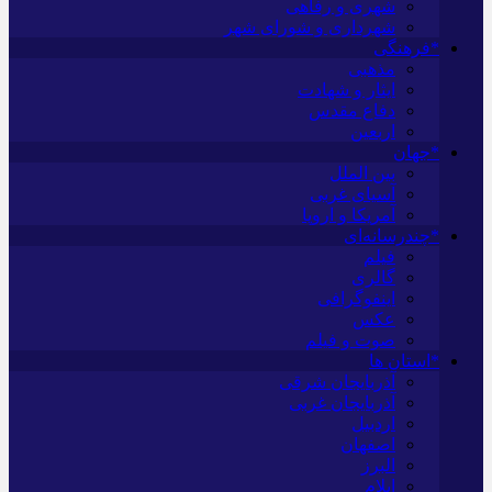
شهری و رفاهی
شهرداری و شورای شهر
*فرهنگی
مذهبی
ایثار و شهادت
دفاع مقدس
اربعین
*جهان
بین الملل
آسیای غربی
آمریکا و اروپا
*چندرسانه‌ای
فیلم
گالری
اینفوگرافی
عکس
صوت و فیلم
*استان ها
آذربایجان شرقی
آذربایجان غربی
اردبیل
اصفهان
البرز
ایلام