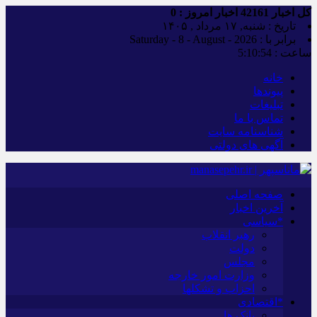
کل اخبار
42161
اخبار امروز :
0
تاریخ : شنبه, ۱۷ مرداد , ۱۴۰۵
برابر با : Saturday - 8 - August - 2026
ساعت :
5:10:55
خانه
پیوندها
تبلیغات
تماس با ما
شناسنامه سایت
آگهی های دولتی
صفحه اصلی
آخرین اخبار
*سیاسی
رهبر انقلاب
دولت
مجلس
وزارت امور خارجه
احزاب و تشکلها
*اقتصادی
بانک ها