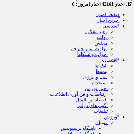
کل اخبار
42161
اخبار امروز :
0
صفحه اصلی
آخرین اخبار
*سیاسی
رهبر انقلاب
دولت
مجلس
وزارت امور خارجه
احزاب و تشکلها
*اقتصادی
بانک ها
بیمه‌ها
نفت و انرژی
استخدام
اخبار بورس
ارتباطات و فن آوری اطلاعات
اقتصاد بین الملل
آگهی های دولتی
تبلیغات
*ورزش
فوتبال
باشگاه پرسپولیس
باشگاه استقلال