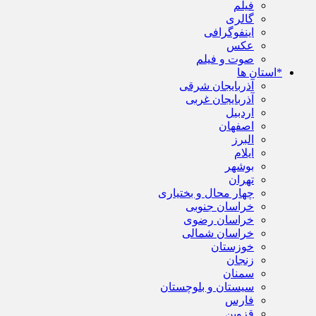
فیلم
گالری
اینفوگرافی
عکس
صوت و فیلم
*استان ها
آذربایجان شرقی
آذربایجان غربی
اردبیل
اصفهان
البرز
ایلام
بوشهر
تهران
چهار محال و بختیاری
خراسان جنوبی
خراسان رضوی
خراسان شمالی
خوزستان
زنجان
سمنان
سیستان و بلوچستان
فارس
قزوین