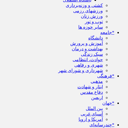
کشتی و وزنه‌برداری
ورزشهای رزمی
ورزش زنان
توپ و تور
سایر حوزه ها
*جامعه
دانشگاه
آموزش و پرورش
بهداشت و درمان
سبک زندگی
حوادث، انتظامی
شهری و رفاهی
شهرداری و شورای شهر
*فرهنگی
مذهبی
ایثار و شهادت
دفاع مقدس
اربعین
*جهان
بین الملل
آسیای غربی
آمریکا و اروپا
*چندرسانه‌ای