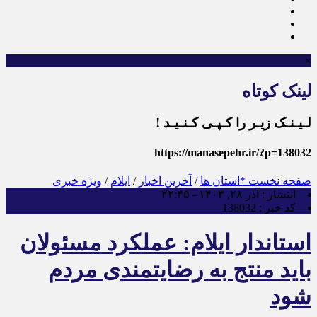
×
لینک کوتاه
لـیـنـک زیـر را کـپـی کـنـیـد !
https://manasepehr.ir/?p=138032
صفحه نخست
*استان ها
/
آخرین اخبار
/
ایلام
/
ویژه خبری
انتشار :
آذر ۲۸, ۱۴۰۳ - ۲۲:۴۵
کد خبر :
138032
استاندار ایلام: عملکرد مسئولان
باید منتج به رضایتمندی مردم
شود