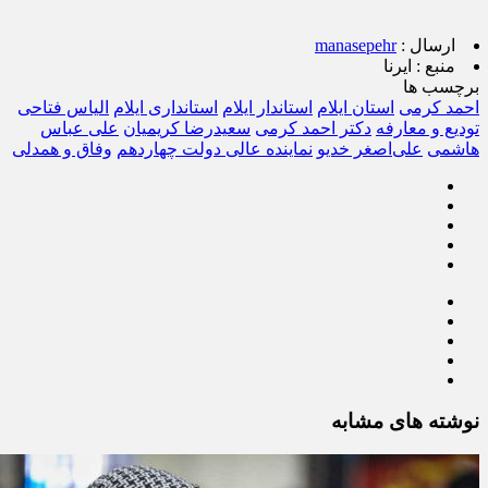
ارسال :
manasepehr
منبع :
ایرنا
برچسب ها
احمد کرمی
استان ایلام
استاندار ایلام
استانداری ایلام
الیاس فتاحی
تودیع و معارفه
دکتر احمد کرمی
سعیدرضا کریمیان
علی عباس
هاشمی
علی‌اصغر خدیو
نماینده عالی دولت چهاردهم
وفاق و همدلی
نوشته های مشابه