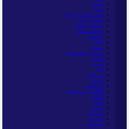
بوشهر
تهران
چهار محال و بختیاری
خراسان جنوبی
خراسان رضوی
خراسان شمالی
خوزستان
زنجان
سمنان
سیستان و بلوچستان
فارس
قزوین
قم
کردستان
کرمان
کرمانشاه
کهگلویه و بویر احمد
گلستان
گیلان
لرستان
مازندران
مرکزی
هرمزگان