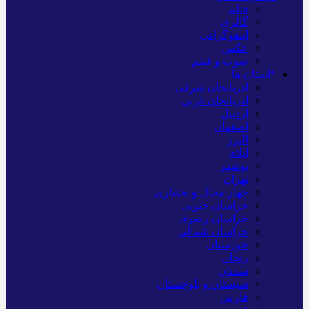
فیلم
گالری
اینفوگرافی
عکس
صوت و فیلم
*استان ها
آذربایجان شرقی
آذربایجان غربی
اردبیل
اصفهان
البرز
ایلام
بوشهر
تهران
چهار محال و بختیاری
خراسان جنوبی
خراسان رضوی
خراسان شمالی
خوزستان
زنجان
سمنان
سیستان و بلوچستان
فارس