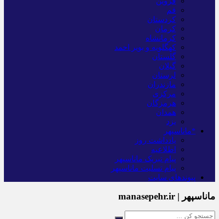
قزوین
قم
کردستان
کرمان
کرمانشاه
کهگلویه و بویر احمد
گلستان
گیلان
لرستان
مازندران
مرکزی
هرمزگان
همدان
یزد
*ماناسپهر
یادداشت روز
اطلاعیه
پیام تبریک ماناسپهر
پیام تسلیت ماناسپهر
پیوندهای سایت
ماناسپهر | manasepehr.ir