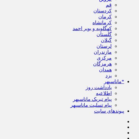
قم
کردستان
کرمان
کرمانشاه
کهگلویه و بویر احمد
گلستان
گیلان
لرستان
مازندران
مرکزی
هرمزگان
همدان
یزد
*ماناسپهر
یادداشت روز
اطلاعیه
پیام تبریک ماناسپهر
پیام تسلیت ماناسپهر
پیوندهای سایت