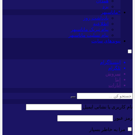
همدان
یزد
*ماناسپهر
یادداشت روز
اطلاعیه
پیام تبریک ماناسپهر
پیام تسلیت ماناسپهر
پیوندهای سایت
اینستاگرام
تلگرام
سروش
ایتا
آپارات
نام کاربری یا نشانی ایمیل
رمز عبور
مرا به خاطر بسپار