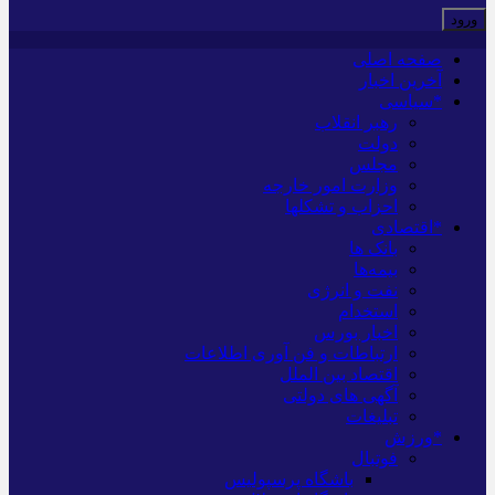
صفحه اصلی
آخرین اخبار
*سیاسی
رهبر انقلاب
دولت
مجلس
وزارت امور خارجه
احزاب و تشکلها
*اقتصادی
بانک ها
بیمه‌ها
نفت و انرژی
استخدام
اخبار بورس
ارتباطات و فن آوری اطلاعات
اقتصاد بین الملل
آگهی های دولتی
تبلیغات
*ورزش
فوتبال
باشگاه پرسپولیس