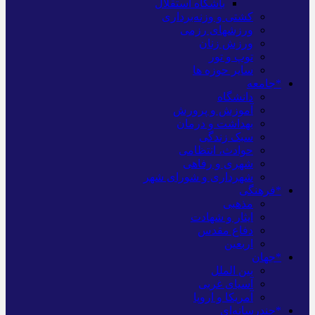
باشگاه استقلال
کشتی و وزنه‌برداری
ورزشهای رزمی
ورزش زنان
توپ و تور
سایر حوزه ها
*جامعه
دانشگاه
آموزش و پرورش
بهداشت و درمان
سبک زندگی
حوادث، انتظامی
شهری و رفاهی
شهرداری و شورای شهر
*فرهنگی
مذهبی
ایثار و شهادت
دفاع مقدس
اربعین
*جهان
بین الملل
آسیای غربی
آمریکا و اروپا
*چندرسانه‌ای