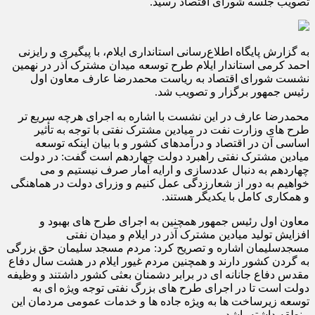
تصویب جلسه شورای اقتصاد رسید.
به گزارش پایگاه اطلاع‌رسانی استانداری ایلام، با پیگیری و رایزنی
احمد کرمی استاندار ایلام طرح توسعه میدان مشترک آذر در نهمین
نشست شورای اقتصاد به ریاست محمدرضا عارف معاون اول
رئیس جمهور برگزار و تصویب شد.
محمدرضا عارف در این نشست با اشاره به اجرای هرچه سریع تر
طرح های وزارت نفت در میادین مشترک نفتی با توجه به تأثیر
اساسی آن در اقتصاد و درآمدهای کشور و با بیان اینکه توسعه
میادین مشترک نفتی راهبرد دولت چهاردهم است گفت: در دولت
چهاردهم به دنبال عددسازی و ارایه آمار صرف نیستیم و می
خواهیم به دور از شعارزدگی عمل کنیم و وزرای دولت در هماهنگی
و همکاری کامل با یکدیگر هستند.
معاون اول رئیس جمهور همچنین به اجرای طرح های بهبود و
افزایش تولید میادین مشترک آذر در ایلام و میدان نفتی
مسجدسلیمان اشاره و تصریح کرد: مردم مسجد سلیمان حق بزرگی
به گردن کشور دارند و همچنین مردم غیور ایلام در هشت سال دفاع
مقدس دفاع جانانه ای در برابر دشمنان بعثی کشور داشتند و وظیفه
دولت است تا در اجرای طرح های بزرگ نفتی توجه ویژه ای به
توسعه زیرساخت ها به ویژه جاده ها و خدمات عمومی مردمان این
منطقه داشته باشد.