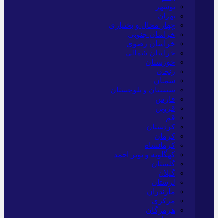
بوشهر
تهران
چهار محال و بختیاری
خراسان جنوبی
خراسان رضوی
خراسان شمالی
خوزستان
زنجان
سمنان
سیستان و بلوچستان
فارس
قزوین
قم
کردستان
کرمان
کرمانشاه
کهگلویه و بویر احمد
گلستان
گیلان
لرستان
مازندران
مرکزی
هرمزگان