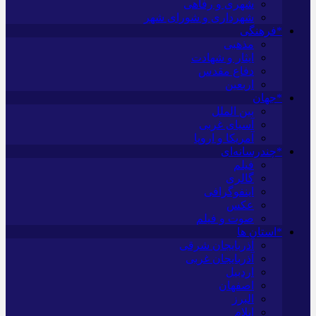
شهری و رفاهی
شهرداری و شورای شهر
*فرهنگی
مذهبی
ایثار و شهادت
دفاع مقدس
اربعین
*جهان
بین الملل
آسیای غربی
آمریکا و اروپا
*چندرسانه‌ای
فیلم
گالری
اینفوگرافی
عکس
صوت و فیلم
*استان ها
آذربایجان شرقی
آذربایجان غربی
اردبیل
اصفهان
البرز
ایلام