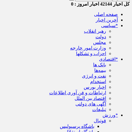
کل اخبار
42144
اخبار امروز :
0
صفحه اصلی
آخرین اخبار
*سیاسی
رهبر انقلاب
دولت
مجلس
وزارت امور خارجه
احزاب و تشکلها
*اقتصادی
بانک ها
بیمه‌ها
نفت و انرژی
استخدام
اخبار بورس
ارتباطات و فن آوری اطلاعات
اقتصاد بین الملل
آگهی های دولتی
تبلیغات
*ورزش
فوتبال
باشگاه پرسپولیس
باشگاه استقلال