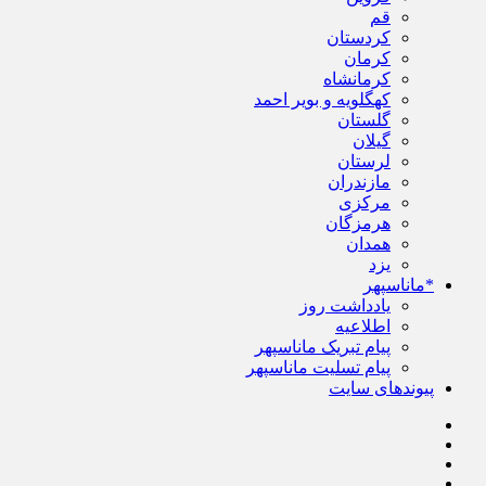
قم
کردستان
کرمان
کرمانشاه
کهگلویه و بویر احمد
گلستان
گیلان
لرستان
مازندران
مرکزی
هرمزگان
همدان
یزد
*ماناسپهر
یادداشت روز
اطلاعیه
پیام تبریک ماناسپهر
پیام تسلیت ماناسپهر
پیوندهای سایت