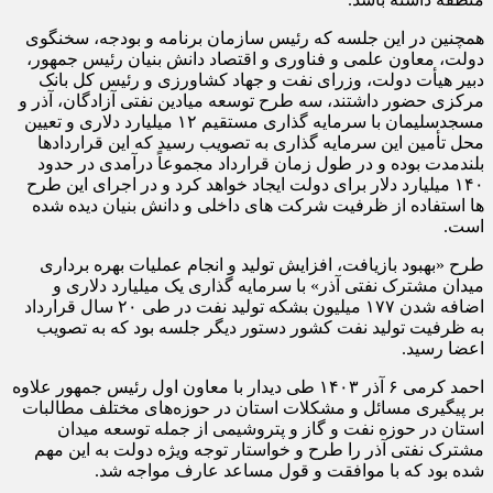
همچنین در این جلسه که رئیس سازمان برنامه و بودجه، سخنگوی
دولت، معاون علمی و فناوری و اقتصاد دانش بنیان رئیس جمهور،
دبیر هیأت دولت، وزرای نفت و جهاد کشاورزی و رئیس کل بانک
مرکزی حضور داشتند، سه طرح توسعه میادین نفتی آزادگان، آذر و
مسجدسلیمان با سرمایه گذاری مستقیم ۱۲ میلیارد دلاری و تعیین
محل تأمین این سرمایه گذاری به تصویب رسید که این قراردادها
بلندمدت بوده و در طول زمان قرارداد مجموعاً درآمدی در حدود
۱۴۰ میلیارد دلار برای دولت ایجاد خواهد کرد و در اجرای این طرح
ها استفاده از ظرفیت شرکت های داخلی و دانش بنیان دیده شده
است.
طرح «بهبود بازیافت، افزایش تولید و انجام عملیات بهره برداری
میدان مشترک نفتی آذر» با سرمایه گذاری یک میلیارد دلاری و
اضافه شدن ۱۷۷ میلیون بشکه تولید نفت در طی ۲۰ سال قرارداد
به ظرفیت تولید نفت کشور دستور دیگر جلسه بود که به تصویب
اعضا رسید.
احمد کرمی ۶ آذر ۱۴۰۳ طی دیدار با معاون اول رئیس جمهور علاوه
بر پیگیری مسائل و مشکلات استان در حوزه‌های مختلف مطالبات
استان در حوزه‌ نفت و گاز و پتروشیمی از جمله توسعه میدان
مشترک نفتی آذر را طرح و خواستار توجه ویژه دولت به این مهم
شده بود که با موافقت و قول مساعد عارف مواجه شد.