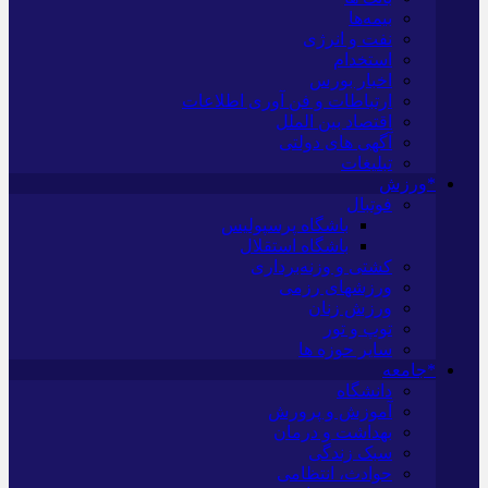
بیمه‌ها
نفت و انرژی
استخدام
اخبار بورس
ارتباطات و فن آوری اطلاعات
اقتصاد بین الملل
آگهی های دولتی
تبلیغات
*ورزش
فوتبال
باشگاه پرسپولیس
باشگاه استقلال
کشتی و وزنه‌برداری
ورزشهای رزمی
ورزش زنان
توپ و تور
سایر حوزه ها
*جامعه
دانشگاه
آموزش و پرورش
بهداشت و درمان
سبک زندگی
حوادث، انتظامی