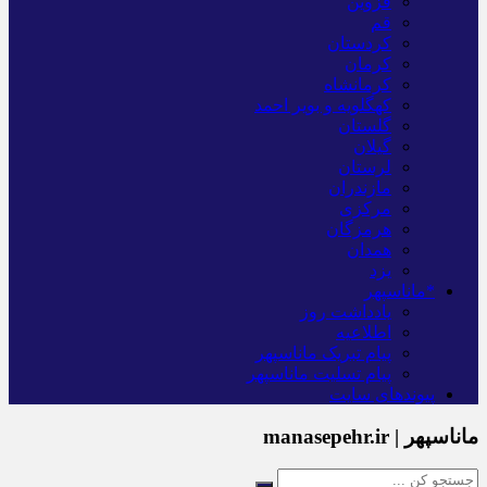
قزوین
قم
کردستان
کرمان
کرمانشاه
کهگلویه و بویر احمد
گلستان
گیلان
لرستان
مازندران
مرکزی
هرمزگان
همدان
یزد
*ماناسپهر
یادداشت روز
اطلاعیه
پیام تبریک ماناسپهر
پیام تسلیت ماناسپهر
پیوندهای سایت
ماناسپهر | manasepehr.ir