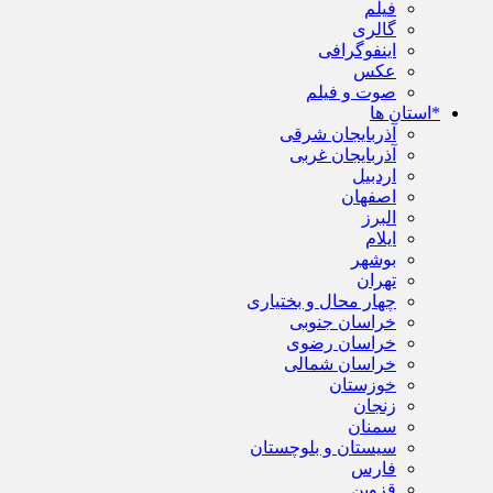
فیلم
گالری
اینفوگرافی
عکس
صوت و فیلم
*استان ها
آذربایجان شرقی
آذربایجان غربی
اردبیل
اصفهان
البرز
ایلام
بوشهر
تهران
چهار محال و بختیاری
خراسان جنوبی
خراسان رضوی
خراسان شمالی
خوزستان
زنجان
سمنان
سیستان و بلوچستان
فارس
قزوین