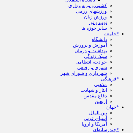
کشتی و وزنه‌برداری
ورزشهای رزمی
ورزش زنان
توپ و تور
سایر حوزه ها
*جامعه
دانشگاه
آموزش و پرورش
بهداشت و درمان
سبک زندگی
حوادث، انتظامی
شهری و رفاهی
شهرداری و شورای شهر
*فرهنگی
مذهبی
ایثار و شهادت
دفاع مقدس
اربعین
*جهان
بین الملل
آسیای غربی
آمریکا و اروپا
*چندرسانه‌ای