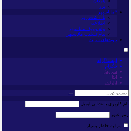
همدان
یزد
*ماناسپهر
یادداشت روز
اطلاعیه
پیام تبریک ماناسپهر
پیام تسلیت ماناسپهر
پیوندهای سایت
اینستاگرام
تلگرام
سروش
ایتا
آپارات
نام کاربری یا نشانی ایمیل
رمز عبور
مرا به خاطر بسپار