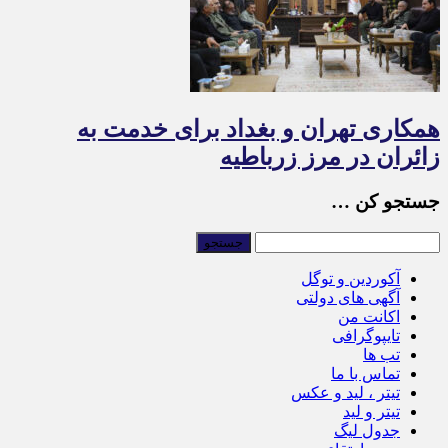
همکاری تهران و بغداد برای خدمت به
زائران در مرز زرباطیه
جستجو کن …
آکوردین و توگل
آگهی های دولتی
اکانت من
تایپوگرافی
تب ها
تماس با ما
تیتر ، لید و عکس
تیتر و لید
جدول لیگ