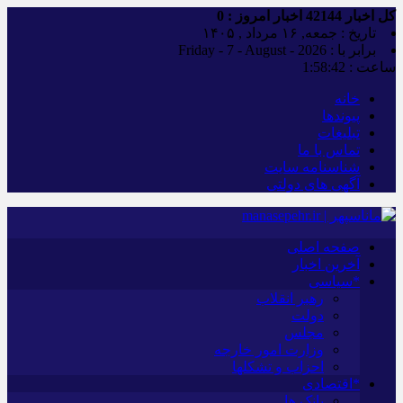
کل اخبار
42144
اخبار امروز :
0
تاریخ : جمعه, ۱۶ مرداد , ۱۴۰۵
برابر با : Friday - 7 - August - 2026
ساعت :
1:58:43
خانه
پیوندها
تبلیغات
تماس با ما
شناسنامه سایت
آگهی های دولتی
صفحه اصلی
آخرین اخبار
*سیاسی
رهبر انقلاب
دولت
مجلس
وزارت امور خارجه
احزاب و تشکلها
*اقتصادی
بانک ها