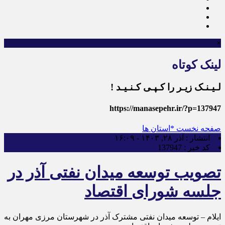
×
لینک کوتاه
لـیـنـک زیـر را کـپـی کـنـیـد !
https://manasepehr.ir/?p=137947
صفحه نخست
*استان ها
انتشار :
آذر ۲۸, ۱۴۰۳ - ۱۶:۰۹
کد خبر :
137947
تصویب توسعه میدان نفتی آذر در
جلسه شورای اقتصاد
ایلام – توسعه میدان نفتی مشترک آذر در شهرستان مرزی مهران به