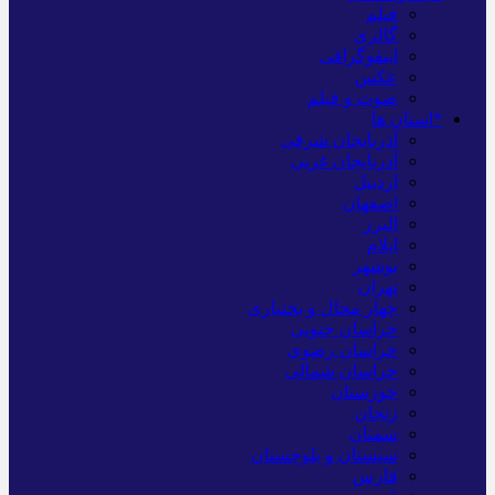
فیلم
گالری
اینفوگرافی
عکس
صوت و فیلم
*استان ها
آذربایجان شرقی
آذربایجان غربی
اردبیل
اصفهان
البرز
ایلام
بوشهر
تهران
چهار محال و بختیاری
خراسان جنوبی
خراسان رضوی
خراسان شمالی
خوزستان
زنجان
سمنان
سیستان و بلوچستان
فارس