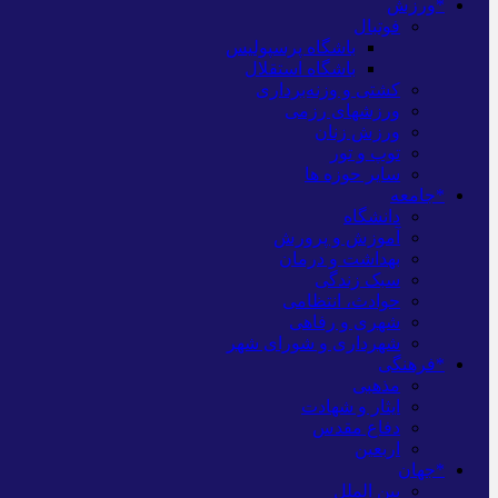
*ورزش
فوتبال
باشگاه پرسپولیس
باشگاه استقلال
کشتی و وزنه‌برداری
ورزشهای رزمی
ورزش زنان
توپ و تور
سایر حوزه ها
*جامعه
دانشگاه
آموزش و پرورش
بهداشت و درمان
سبک زندگی
حوادث، انتظامی
شهری و رفاهی
شهرداری و شورای شهر
*فرهنگی
مذهبی
ایثار و شهادت
دفاع مقدس
اربعین
*جهان
بین الملل