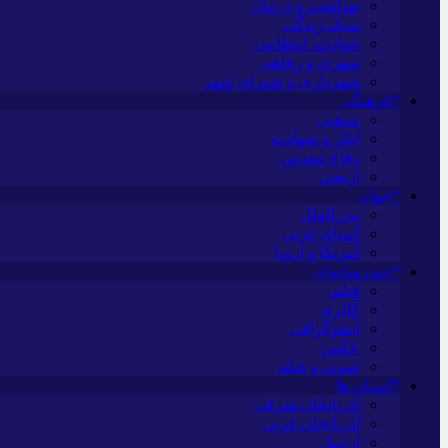
بهداشت و درمان
سبک زندگی
حوادث، انتظامی
شهری و رفاهی
شهرداری و شورای شهر
*فرهنگی
مذهبی
ایثار و شهادت
دفاع مقدس
اربعین
*جهان
بین الملل
آسیای غربی
آمریکا و اروپا
*چندرسانه‌ای
فیلم
گالری
اینفوگرافی
عکس
صوت و فیلم
*استان ها
آذربایجان شرقی
آذربایجان غربی
اردبیل