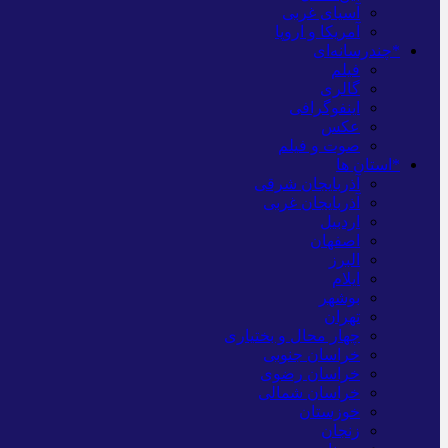
آسیای غربی
آمریکا و اروپا
*چندرسانه‌ای
فیلم
گالری
اینفوگرافی
عکس
صوت و فیلم
*استان ها
آذربایجان شرقی
آذربایجان غربی
اردبیل
اصفهان
البرز
ایلام
بوشهر
تهران
چهار محال و بختیاری
خراسان جنوبی
خراسان رضوی
خراسان شمالی
خوزستان
زنجان