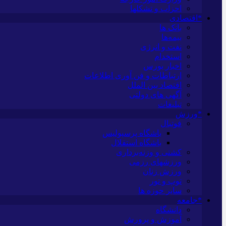
احزاب و تشکلها
*اقتصادی
بانک ها
بیمه‌ها
نفت و انرژی
استخدام
اخبار بورس
ارتباطات و فن آوری اطلاعات
اقتصاد بین الملل
آگهی های دولتی
تبلیغات
*ورزش
فوتبال
باشگاه پرسپولیس
باشگاه استقلال
کشتی و وزنه‌برداری
ورزشهای رزمی
ورزش زنان
توپ و تور
سایر حوزه ها
*جامعه
دانشگاه
آموزش و پرورش