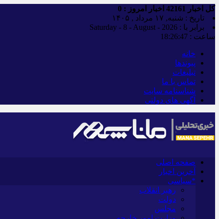
کل اخبار
42161
اخبار امروز :
0
تاریخ : شنبه, ۱۷ مرداد , ۱۴۰۵
برابر با : Saturday - 8 - August - 2026
ساعت :
18:26:48
خانه
پیوندها
تبلیغات
تماس با ما
شناسنامه سایت
آگهی های دولتی
صفحه اصلی
آخرین اخبار
*سیاسی
رهبر انقلاب
دولت
مجلس
وزارت امور خارجه