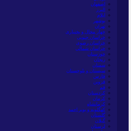
اصفهان
البرز
ایلام
بوشهر
تهران
چهار محال و بختیاری
خراسان جنوبی
خراسان رضوی
خراسان شمالی
خوزستان
زنجان
سمنان
سیستان و بلوچستان
فارس
قزوین
قم
کردستان
کرمان
کرمانشاه
کهگلویه و بویر احمد
گلستان
گیلان
لرستان