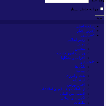
رمز عبور
مرا به خاطر بسپار
صفحه اصلی
آخرین اخبار
*سیاسی
رهبر انقلاب
دولت
مجلس
وزارت امور خارجه
احزاب و تشکلها
*اقتصادی
بانک ها
بیمه‌ها
نفت و انرژی
استخدام
اخبار بورس
ارتباطات و فن آوری اطلاعات
اقتصاد بین الملل
آگهی های دولتی
تبلیغات