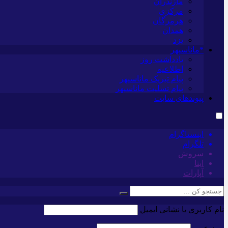
مازندران
مرکزی
هرمزگان
همدان
یزد
*ماناسپهر
یادداشت روز
اطلاعیه
پیام تبریک ماناسپهر
پیام تسلیت ماناسپهر
پیوندهای سایت
اینستاگرام
تلگرام
سروش
ایتا
آپارات
نام کاربری یا نشانی ایمیل