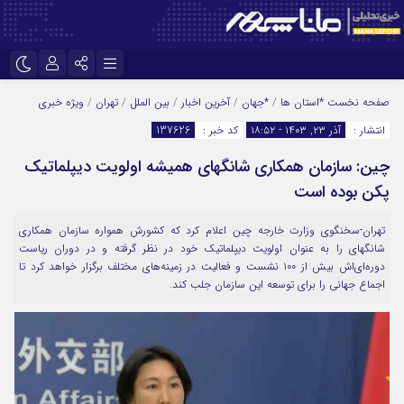
نام کاربری یا نشانی ایمیل
اینستاگرام
تلگرام
صفحه نخست
*استان ها
/
*جهان
/
آخرین اخبار
/
بین الملل
/
تهران
/
ویژه خبری
انتشار :
آذر ۲۳, ۱۴۰۳ - ۱۸:۵۲
کد خبر :
137626
سروش
ایتا
چین: سازمان همکاری شانگهای همیشه اولویت دیپلماتیک
رمز عبور
آپارات
پکن بوده است
تهران-سخنگوی وزارت خارجه چین اعلام کرد که کشورش همواره سازمان همکاری
مرا به خاطر بسپار
شانگهای را به عنوان اولویت دیپلماتیک خود در نظر گرفته و در دوران ریاست
دوره‌ای‌اش بیش از ۱۰۰ نشست و فعالیت در زمینه‌های مختلف برگزار خواهد کرد تا
اجماع جهانی را برای توسعه این سازمان جلب کند.