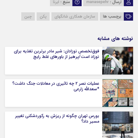
ارسال :
manasepehr
منبع :
ایرنا
برچسب ها
سازمان همکاری شانگهای
پکن
چین
نوشته های مشابه
فوق‌تخصص نوزادان: شیر مادر برترین تغذیه برای
نوزاد است/پرهیز از باورهای غلط رایج
عملیات نصر ۲ چه تاثیری در معادلات جنگ داشت؟
*سعدالله زارعی
بورس تهران چگونه از ریزش به رکوردشکنی تغییر
مسیر داد؟