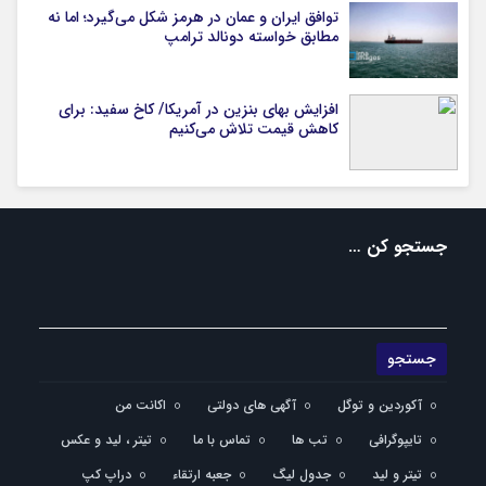
توافق ایران و عمان در هرمز شکل می‌گیرد؛ اما نه
مطابق خواسته دونالد ترامپ
افزایش بهای بنزین در آمریکا/ کاخ سفید: برای
کاهش قیمت تلاش می‌کنیم
جستجو کن …
آکوردین و توگل
آگهی های دولتی
اکانت من
تایپوگرافی
تب ها
تماس با ما
تیتر ، لید و عکس
تیتر و لید
جدول لیگ
جعبه ارتقاء
دراپ کپ