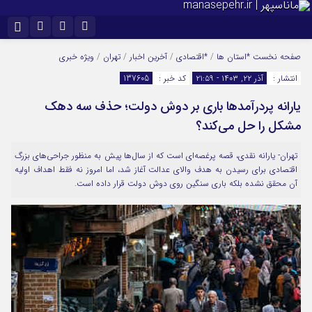
نام کاربری یا نشانی ایمیل
اینستاگرام
تلگرام
صفحه نخست
*استان ها
/
*اقتصادی
/
آخرین اخبار
/
تهران
/
ویژه خبری
انتشار :
آذر ۲۲, ۱۴۰۳ - ۲۱:۵۹
کد خبر :
137605
سروش
ایتا
یارانه پردرآمدها باری بر دوش دولت؛ حذف سه دهک
رمز عبور
آپارات
مشکل را حل می‌کند؟
تهران- یارانه‌ نقدی، قصه پرغصه‌ای است که از سال‌ها پیش به منظور جراحی‌های بزرگ
مرا به خاطر بسپار
اقتصادی برای رسیدن به هدف والای عدالت آغاز شد، اما امروز نه فقط اهداف اولیه
آن محقق نشده بلکه باری سنگین روی دوش دولت قرار داده است.