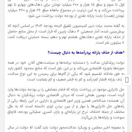
اول تا سوم و مبلغ ۱۵ هزار و ۲۰۰ میلیارد تومان برای دهک‌های چهارم تا نهم
پرداخت می‌کند و به این ترتیب در مجموع ماهانه مبلغ ۲۶ هزار و ۳۲۰ میلیارد
تومان (همت) بابت یارانه نقدی از بودجه دولت برداشت می شود.
به گفته محمد بیات دبیر کمیسیون تلفیق لایحه بودجه ۱۴۰۴ بر اساس آنچه که
پیش‌بینی شده، آمار جمعیتی ۳ دهک پایین که قرار است از محل منابع حاصل
از حذف یارانه نقدی دهک‌های هشتم نهم و دهم، بسته حمایتی دریافت کنند،
۸ میلیون نفر است.
*هدف از حذف یارانه پردرآمدها به دنبال چیست؟
دولت پزشکیان عدالت را دستمایه برنامه‌ها و سیاست‌های کلان خود در همه
حوزه‌ها به‌ویژه اقتصادی می‌داند و بر این باور است که منابع محدود کشور باید
به طور عادلانه تقسیم شود که یکی از گام‌ها برای رسیدن به این نوع عدالت،
حذف یارانه اقشار کم‌درآمد و کم به قشر ضعیف و کم بضاعت است.
حل ناترازی موجود در پرداخت یارانه که فشار مضاعفی را بر بودجه دولت‌ها وارد
کرده است، دومین هدفی است که مردان اقتصادی دولت پزشکیان به دنبال
آن هستند؛ عبدالناصر همتی وزیر امور اقتصادی و دارایی در این رابطه یکی از
راه‌های حل ناترازی‌ها را مهار و از بین بردن تورم دانسته است که به علل
مختلف از جمله اختلاف نرخ ارز یارانه‌ای و بازار، کسری عملیاتی بودجه، قاچاق
سوخت و یارانه‌ها باز می‌گردد.
با مصوبه اخیر مجلس و رویکرد عدالت‌محور دولت باید گفت که دولت در سال