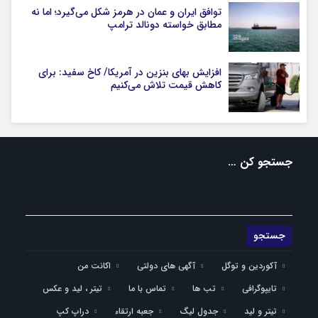
توافق ایران و عمان در هرمز شکل می‌گیرد؛ اما نه
مطابق خواسته دونالد ترامپ
افزایش بهای بنزین در آمریکا/ کاخ سفید: برای
کاهش قیمت تلاش می‌کنیم
جستجو کن …
آکوردین و توگل
آگهی های دولتی
اکانت من
تایپوگرافی
تب ها
تماس با ما
تیتر ، لید و عکس
تیتر و لید
جدول لیگ
جعبه ارتقاء
دراپ کپ