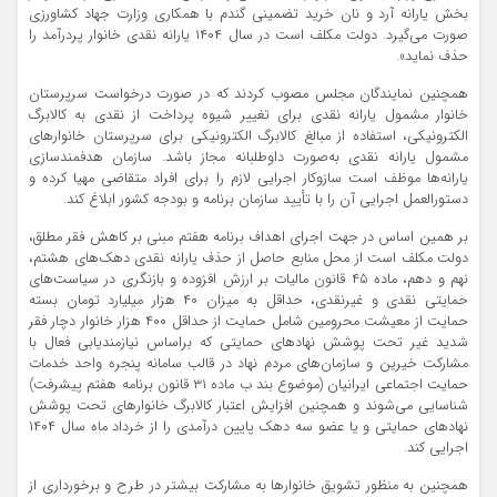
بخش یارانه آرد و نان خرید تضمینی گندم ‏با همکاری وزارت جهاد کشاورزی
صورت می‌گیرد. دولت مکلف است در سال ۱۴۰۴ یارانه نقدی خانوار پردرآمد را
حذف نماید».
همچنین نمایندگان مجلس مصوب کردند که در صورت درخواست سرپرستان
خانوار مشمول یارانه نقدی برای تغییر شیوه پرداخت از نقدی به کالابرگ
الکترونیکی، استفاده از مبالغ کالابرگ الکترونیکی برای سرپرستان ‏خانوارهای
مشمول یارانه نقدی به‌صورت داوطلبانه مجاز باشد. سازمان هدفمندسازی
یارانه‌ها موظف است ‏سازوکار اجرایی لازم را برای افراد متقاضی مهیا کرده و
دستورالعمل اجرایی آن را با تأیید سازمان برنامه و بودجه کشور ابلاغ کند.‏
بر همین اساس در جهت اجرای اهداف برنامه هفتم مبنی بر کاهش فقر مطلق،
دولت مکلف است از محل منابع حاصل از حذف یارانه نقدی دهک‌های هشتم،
نهم و دهم، ماده ۴۵ قانون مالیات بر ارزش افزوده و بازنگری در سیاست‌های
حمایتی نقدی و غیرنقدی، حداقل به میزان ۴۰ هزار میلیارد تومان بسته
حمایت از معیشت محرومین شامل حمایت از حداقل ۴۰۰ هزار خانوار دچار فقر
شدید غیر تحت پوشش نهادهای حمایتی که براساس نیازمندیابی فعال با
مشارکت خیرین و سازمان‌های مردم نهاد در قالب سامانه پنجره واحد خدمات
حمایت اجتماعی ایرانیان (موضوع بند ب ماده ۳۱ قانون برنامه هفتم پیشرفت)
شناسایی می‌شوند و همچنین افزایش اعتبار کالابرگ خانوارهای تحت پوشش
نهادهای حمایتی و یا عضو سه دهک پایین درآمدی را از خرداد ماه سال ۱۴۰۴
اجرایی کند.
همچنین به منظور تشویق خانوارها به مشارکت بیشتر در طرح و برخورداری از