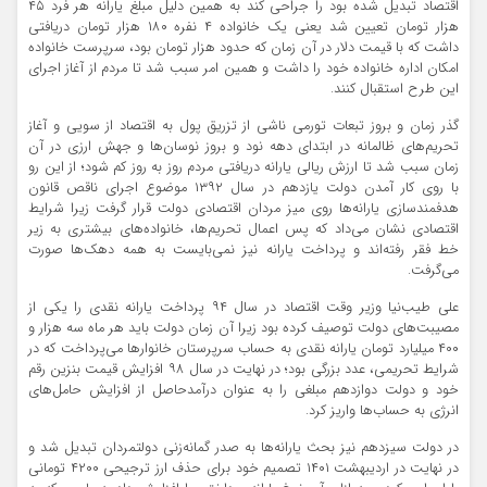
اقتصاد تبدیل شده بود را جراحی کند به همین دلیل مبلغ یارانه هر فرد ۴۵
هزار تومان تعیین شد یعنی یک خانواده ۴ نفره ۱۸۰ هزار تومان دریافتی
داشت که با قیمت دلار در آن زمان که حدود هزار تومان بود، سرپرست خانواده
امکان اداره خانواده خود را داشت و همین امر سبب شد تا مردم از آغاز اجرای
این طرح استقبال کنند.
گذر زمان و بروز تبعات تورمی ناشی از تزریق پول به اقتصاد از سویی و آغاز
تحریم‌های ظالمانه در ابتدای دهه نود و بروز نوسان‌ها و جهش ارزی در آن
زمان سبب شد تا ارزش ریالی یارانه دریافتی مردم روز به روز کم شود؛ از این رو
با روی کار آمدن دولت یازدهم در سال ۱۳۹۲ موضوع اجرای ناقص قانون
هدفمندسازی یارانه‌ها روی میز مردان اقتصادی دولت قرار گرفت زیرا شرایط
اقتصادی نشان می‌داد که پس اعمال تحریم‌ها، خانواده‌های بیشتری به زیر
خط فقر رفته‌اند و پرداخت یارانه نیز نمی‌بایست به همه دهک‌ها صورت
می‌گرفت.
علی طیب‌نیا وزیر وقت اقتصاد در سال ۹۴ پرداخت یارانه نقدی را یکی از
مصیبت‌های دولت توصیف کرده بود زیرا آن زمان دولت باید هر ماه سه هزار و
۴۰۰ میلیارد تومان یارانه نقدی به حساب سرپرستان خانوارها می‌پرداخت که در
شرایط تحریمی، عدد بزرگی بود؛ در نهایت در سال ۹۸ افزایش قیمت بنزین رقم
خود و دولت دوازدهم مبلغی را به عنوان درآمدحاصل از افزایش حامل‌های
انرژی به حساب‌ها واریز کرد.
در دولت سیزدهم نیز بحث یارانه‌ها به صدر گمانه‌زنی‌ دولتمردان تبدیل شد و
در نهایت در اردیبهشت ۱۴۰۱ تصمیم خود برای حذف ارز ترجیحی ۴۲۰۰ تومانی