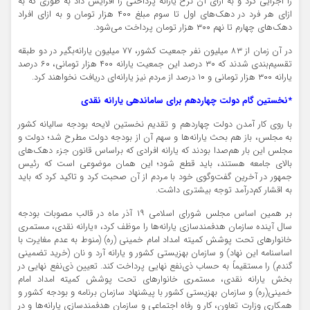
را اجرایی کرد و به ازای آن نرخ یارانه پرداختی را افزایش داد به طوری که به
ازای هر فرد در دهک‌های اول تا سوم مبلغ ۴۰۰ هزار تومان و به ازای افراد
دهک‌های چهارم تا نهم ۳۰۰ هزار تومان پرداخت می‌شود.
در آن زمان از ۸۳ میلیون نفر جمعیت کشور، ۷۷ میلیون یارانه‌بگیر در دو طبقه
تقسیم‌بندی شدند که ۳۰ درصد این جمعیت یارانه ۴۰۰ هزار تومانی، ۶۰ درصد
یارانه ۳۰۰ هزار تومانی و ۱۰ درصد از مردم نیز یارانه‌ای دریافت نخواهند کرد.
*نخستین گام دولت چهاردهم برای ساماندهی یارانه نقدی
با روی کار آمدن دولت چهاردهم و تقدیم نخستین لایحه بودجه سالیانه کشور
به مجلس، باز هم بحث یارانه‌ها و سهم آن از بودجه دولت مطرح شد؛ دولت و
مجلس این بار هم‌صدا بودند که یارانه افرادی که براساس قانون جزء دهک‌های
بالای جامعه هستند، باید قطع شود؛ این همان موضوعی است که رئیس
جمهور در آخرین گفت‌وگوی خود با مردم از آن صحبت کرد و تاکید کرد که باید
به اقشار کم‌درآمد توجه بیشتری داشت.
بر همین اساس مجلس شورای اسلامی ۱۹ آذر ماه در قالب مصوبات بودجه
سال آینده سازمان هدفمندسازی یارانه‌ها را موظف کرد، «یارانه نقدی، مستمری
خانوارهای تحت پوشش کمیته امداد امام خمینی (ره) (منوط به عدم مغایرت با
اساسنامه این نهاد) و سازمان بهزیستی کشور و یارانه آرد و نان (خرید ‏تضمینی
گندم) را مستقیماً به حساب ذی‌نفع نهایی پرداخت کند. تعیین ذی‌نفع نهایی در
بخش یارانه نقدی، مستمری خانوارهای تحت پوشش کمیته امداد امام
خمینی(ره) و ‏سازمان بهزیستی کشور با پیشنهاد سازمان برنامه و بودجه کشور و
همکاری وزارت تعاون، کار و رفاه اجتماعی و سازمان هدفمندسازی یارانه‌ها و در