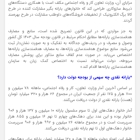
مزایای آن، وزارت تعاون کار و رفاه اجتماعی مکلف است با همکاری دستگاه‌های
ذیربط سازوکاری طراحی کند که خانوارهای یارانه بگیر مشارکت کننده در طرح
کالا برگ الکترونیک از تخفیفات فروشگاه‌های داوطلب مشارکت در طرح بهره‌مند
گردند.
به جز مواردی که در این قانون تصریح شده است، منابع و مصارف
هدفمندسازی یارانه‌ها مطابق احکام مرتبط در قانون بودجه سال ۱۴۰۳ کل کشور
وصول و مصرف و در ردیف‌های جداگانه به تفکیک و به صورت نشان‌دار ثبت
می‌شود. منابع موضوع هدفمندسازی یارانه‌ها، به مصارف هدفمندسازی یارانه‌ها
اختصاص می‌یابد. در صورت عدم کفاف منابع مذکور برای پوشش مصارف
مربوطه، دولت می‌تواند نسبت به اختصاص کمک زیان به سازمان
هدفمندسازی یارانه‌ها اقدام کند.»
*یارانه نقدی چه سهمی از بودجه دولت دارد؟
بر اساس آخرین آمار وزارت تعاون، کار و رفاه اجتماعی، ماهانه ۷۸ میلیون و
۷۰۰ هزار و ۱۷۵ نفر از جمعیت ایران در مجموع ۲۶ هزار و ۳۲۰ میلیارد تومان
(همت) یارانه نقدی از دولت دریافت می‌کنند.
آمار خانوار دهک‌های اول تا سوم مشمول یارانه ۱۰ میلیون و ۱۳۷ هزار و ۹۰۶
خانوار بوده و این عدد برای دهک‌های چهارم تا نهم ۱۶ میلیون و ۸۵۵ هزار
سرپرست است و در مجموع ماهانه ۲۶ میلیون و ۹۹۲ هزار و ۹۰۶ سرپرست
خانوار دهک‌های اول تا نهم یارانه نقدی دریافت می‌کنند.
طبق این اعداد دولت ماهانه ۱۱ هزار و ۱۲۰ میلیارد تومان یارانه برای دهک‌های