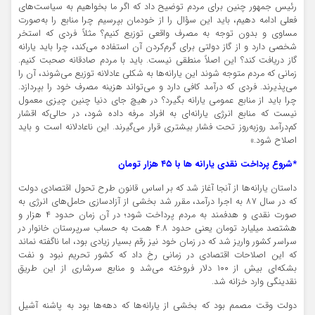
رئیس جمهور چنین برای مردم توضیح داد که اگر ما بخواهیم به سیاست‌های
فعلی ادامه دهیم، باید این سؤال را از خودمان بپرسیم چرا منابع را به‌صورت
مساوی و بدون توجه به مصرف واقعی توزیع کنیم؟ مثلاً فردی که استخر
شخصی دارد و از گاز دولتی برای گرم‌کردن آن استفاده می‌کند، چرا باید یارانه
گاز دریافت کند؟ این اصلاً منطقی نیست. باید با مردم صادقانه صحبت کنیم.
زمانی که مردم متوجه شوند این یارانه‌ها به شکلی عادلانه توزیع می‌شوند، آن را
می‌پذیرند. فردی که درآمد کافی دارد و می‌تواند هزینه مصرف خود را بپردازد.
چرا باید از منابع عمومی یارانه بگیرد؟ در هیچ جای دنیا چنین چیزی معمول
نیست که منابع انرژی یارانه‌ای به افراد مرفه داده شود، در حالی‌که اقشار
کم‌درآمد روزبه‌روز تحت فشار بیشتری قرار می‌گیرند. این ناعادلانه است و باید
اصلاح شود.»
*شروع پرداخت نقدی یارانه ها با ۴۵ هزار تومان
داستان یارانه‌ها از آنجا آغاز شد که بر اساس قانون طرح تحول اقتصادی دولت
که در سال ۸۷ به اجرا درآمد، مقرر شد بخشی از آزادسازی حامل‌های انرژی به
صورت نقدی و هدفمند به مردم پرداخت شود؛ در آن زمان حدود ۴ هزار و
هشتصد میلیارد تومان یعنی حدود ۴.۸ همت به حساب سرپرستان خانوار در
سراسر کشور واریز شد که در زمان خود نیز رقم بسیار زیادی بود، اما ناگفته نماند
که این اصلاحات اقتصادی در زمانی رخ داد که کشور تحریم نبود و نفت
بشکه‌ای بیش از ۱۰۰ دلار فروخته می‌شد و منابع سرشاری از این طریق
نقدینگی وارد خزانه شد.
دولت وقت مصمم بود که بخشی از یارانه‌ها که دهه‌ها بود به پاشنه آشیل