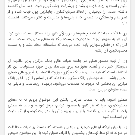
وزیر اقتصاد با اشاره به مزایای ارز دیجیتال تصریح کرد: ارز دیجیتال کار مهم و
مثبتی است و روند خوب و رشد و پیشرفت چشمگیری ظرف چند سال گذشته
داشته است. ارز دیجیتال از لحاظ سرمایه‌گذاری، جایگزین پول فیات شده و از
نظر عدم وابستگی به کسانی که دارایی‌ها را مدیریت و کنترل می‌کنند، اهمیت
دارد.
وی با تأکید بر اینکه نباید چشم‌ها را بر ویژگی‌های ارز دیجیتال بست، بیان کرد:
این کار به مفهوم ایجاد محدودیت نیست؛ بلکه به معنای مدیریت است، مانند
کاری که در فضای مجازی باید انجام می‌شد که متأسفانه انجام نشد و به سمت
محدودکردن آن رفتیم.
وی از تهیه دستورالعملی در جلسه هیات عالی بانک مرکزی برای نظارت ارز
دیجیتال خبر داد و گفت: هنوز هم برای عهده‌دار بودن حوزه مسئولیت این کار
اختلاف است که باید به عهده بانک مرکزی، وزارت اقتصاد یا شورای‌عالی فضای
مجازی باشد. البته دوستان بانک مرکزی معتقدند که بر اساس قانون اخیر بانک
مرکزی آن بخشی که مربوط به معاملات می‌شود، برعهده آن‌هاست و مابقی به
عهده سازمان بورس است.
همتی افزود: باید به سمت سازمان یافتن این موضوع برویم نه به معنای
محدودکردن، چرا که هر کاری را محدود کردیم، موفق نبودیم و باید به سمتی
رفت تا آثار منفی بر اقتصاد را از بین ببریم و آن را مدیریت کرده و از آثار مثبت
آن استفاده کنیم.
وی با بیان اینکه ارزهای دیجیتال ارزهایی هستند که توسط ریاضیات محافظت
می‌شوند نه توسط نهادهای پشتیبان یا افراد، عنوان کرد: با این موضوع طبیعی