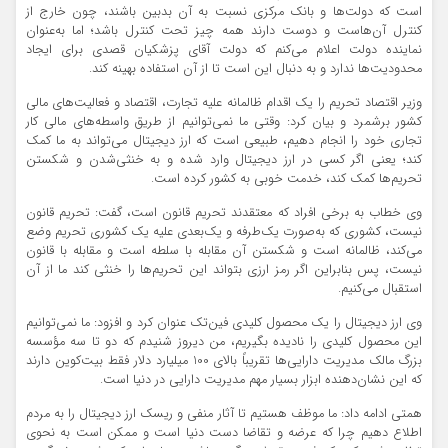
است که دولت‌ها و بانک مرکزی نسبت به آن بدبین باشند، چون خارج از
کنترل آن‌هاست و دوست دارند همه چیز تحت کنترل باشد؛ اما به‌عنوان
نماینده دولت اعلام می‌کنم که دولت آقای پزشکیان قصدی برای ایجاد
محدودیت‌ها ندارد و به دنبال این است تا از آن استفاده بهینه کند.
وزیر اقتصاد تحریم را یک اقدام ظالمانه علیه تجارت، اقتصاد و فعالیت‌های مالی
کشور برشمرد و بیان کرد: وقتی ما نمی‌توانیم از طریق واسطه‌های مالی کار
تجاری خود را انجام دهیم، طبیعی است که ارز دیجیتال می‌تواند به ما کمک
کند؛ یعنی اگر کسی در ارز دیجیتال وارد شده و به خنثی‌شدن و شکستن
تحریم‌ها کمک کند، خدمت خوبی به کشور کرده است.
وی خطاب به برخی افراد که معتقدند تحریم قانون است، گفت: تحریم قانون
نیست، کشوری که به‌صورت یک‌طرفه و یک‌بعدی علیه یک کشوری تحریم وضع
می‌کند، ظالمانه است و شکستن آن مقابله با سلطه است و مقابله با قانون
نیست، پس بنابراین اگر رمز ارزی بتواند این تحریم‌ها را خنثی کند ما از آن
استقبال می‌کنیم.
وی ارز دیجیتال را یک محصول کلیدی فین‌تک عنوان کرد و افزود: ما نمی‌توانیم
این محصول کلیدی را نادیده بگیریم، من دیروز شنیدم که دو تا سه مؤسسه
بزرگ مالک مدیریت دارایی‌ها تقریباً بالای 100 میلیارد دلار فقط بیت‌کوین دارند
که این نشان‌دهنده ابزار بسیار مهم مدیریت دارایی در دنیا است.
همتی ادامه داد: ما موظف هستیم تا آثار منفی و ریسک ارز دیجیتال را به مردم
اطلاع دهیم چرا که عرضه و تقاضا دست دنیا است و ممکن است به نحوی