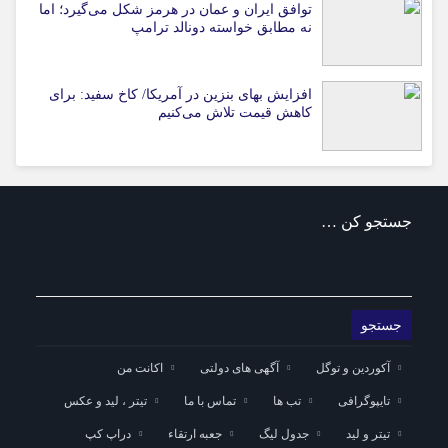
توافق ایران و عمان در هرمز شکل می‌گیرد؛ اما
نه مطابق خواسته دونالد ترامپ
افزایش بهای بنزین در آمریکا/ کاخ سفید: برای
کاهش قیمت تلاش می‌کنیم
جستجو کن …
آکوردین و توگل
آگهی های دولتی
اکانت من
تایپوگرافی
تب ها
تماس با ما
تیتر ، لید و عکس
تیتر و لید
جدول لیگ
جعبه ارتقاء
دراپ کپ