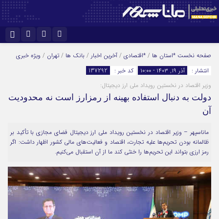
نام کاربری یا نشانی ایمیل
اینستاگرام
تلگرام
صفحه نخست
*استان ها
/
*اقتصادی
/
آخرین اخبار
/
بانک ها
/
تهران
/
ویژه خبری
انتشار :
آذر ۱۹, ۱۴۰۳ - ۱۰:۰۰
کد خبر :
137292
سروش
ایتا
وزیر اقتصاد در نخستین رویداد ملی ارز دیجیتال:
رمز عبور
آپارات
دولت به دنبال استفاده بهینه از رمزارز است نه محدودیت
آن
مرا به خاطر بسپار
ماناسپهر – وزیر اقتصاد در نخستین رویداد ملی ارز دیجیتال فضای مجازی با تأکید بر
ظالمانه بودن تحریم‌ها علیه تجارت، اقتصاد و فعالیت‌های مالی کشور اظهار داشت: اگر
رمز ارزی بتواند این تحریم‌ها را خنثی کند ما از آن استقبال می‌کنیم.