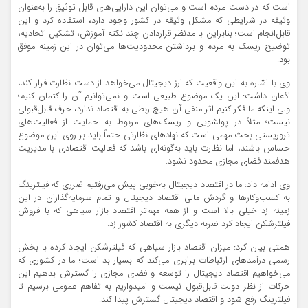
است که در دست مردم است و می‌توان این دارایی‌های قابل توثیق را به‌عنوان
وثیقه در شرایطی که مشکل وثیقه در کشور وجود دارد، استفاده کرد و این
قابل‌انجام است؛ بنابراین با مدنظر قراردادن چند نکته آموزش، تشکیل اتحادیه،
توضیح ریسک به مردم و برداشتن محدودیت‌ها می‌توان در این زمینه موفق
بود.
وی با اشاره به این واقعیت که ارز دیجیتال می‌خواهد از دست نظارت فرار کند،
اذعان داشت: این یک موضوع طبیعی است و نمی‌توانیم آن را کتمان کنیم؛
ولی اینکه ما فکر کنیم اثر منفی آن هیچ ربطی به اقتصاد ندارد، حرف قابل‌قبولی
نیست؛ مثلاً در پولشویی و ریسک‌های مربوط به حمایت از فعالیت‌های
تروریستی بحث مهمی است که نهادهای نظارتی حتماً باید بر روی این موضوع
حساس باشند، اما نظارت باید به‌گونه‌ای باشد که فعالیت اقتصادی با مدیریت
هدفمند فضای مجازی محدود نشود.
وی ادامه داد: ما در اقتصاد دیجیتال به‌خوبی پیش می‌رفتیم ضرری که فیلترینگ
به کسب‌وکارها و گردش مالی اقتصاد دیجیتال و تمام سرمایه‌گذاران در این
زمینه زد خیلی بالا است و از همه مهم‌تر اقتصاد بازار سیاهی که با فروش
فیلترشکن ایجاد کرد ضربه دیگری به اقتصاد کشور زد.
همتی بیان کرد: میزان اقتصاد بازار سیاهی که فیلترشکن ایجاد کرده با بخش
رسمی درآمدهای ارتباطات برابری می‌کند که بسیار بد است؛ ما در کشوری که
می‌خواهیم اقتصاد دیجیتال را توسعه و فضای مجازی را گسترش بدهیم این
حرکات از نظر دولت قابل‌قبول نیست و امیدواریم به تفاهم عمومی برسیم تا
فیلترینگ رفع شود و اقتصاد دیجیتال گسترش پیدا کند.