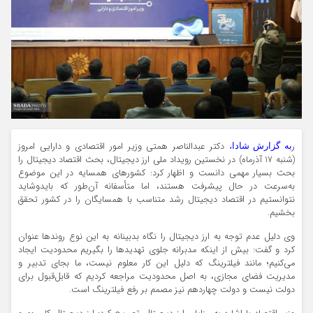
ر
دکتر عبدالناصر همتی وزیر امور اقتصادی و دارایی امروز
به گزارش شادا،
(شنبه 17 آذرماه) در نخستین رویداد ملی ارز دیجیتال، بحث اقتصاد دیجیتال را
بحث بسیار مهمی دانست و اظهار کرد: کشورهای همسایه در این موضوع
به‌سرعت در حال پیشرفت هستند، اما متأسفانه آن‌طور که بایدوشاید
نتوانستیم در اقتصاد دیجیتال رشد متناسب با همسایگان را در کشور تحقق
بخشیم.
وی دلیل عدم توجه به ارز دیجیتال را نگاه بدبینانه به این نوع روندها عنوان
کرد و گفت: بیش از اینکه مدبرانه جلوی تهدیدها را بگیریم محدودیت ایجاد
می‌کنیم؛ مانند فیلترینگ که دلیل این کار معلوم نیست، ما بجای تدبیر و
مدیریت فضای مجازی، به اصل محدودیت مراجعه کردیم که قابل‌قبول برای
دولت نیست و دولت چهاردهم نیز مصمم بر رفع فیلترینگ است.