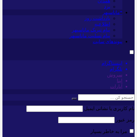
همدان
یزد
*ماناسپهر
یادداشت روز
اطلاعیه
پیام تبریک ماناسپهر
پیام تسلیت ماناسپهر
پیوندهای سایت
اینستاگرام
تلگرام
سروش
ایتا
آپارات
نام کاربری یا نشانی ایمیل
رمز عبور
مرا به خاطر بسپار