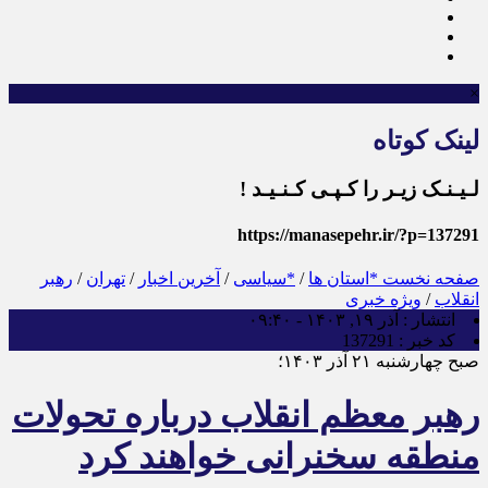
×
لینک کوتاه
لـیـنـک زیـر را کـپـی کـنـیـد !
https://manasepehr.ir/?p=137291
صفحه نخست
*استان ها
/
*سیاسی
/
آخرین اخبار
/
تهران
/
رهبر
انقلاب
/
ویژه خبری
انتشار :
آذر ۱۹, ۱۴۰۳ - ۰۹:۴۰
کد خبر :
137291
صبح چهارشنبه ۲۱ آذر ۱۴۰۳؛
رهبر معظم انقلاب درباره تحولات
منطقه سخنرانی خواهند کرد