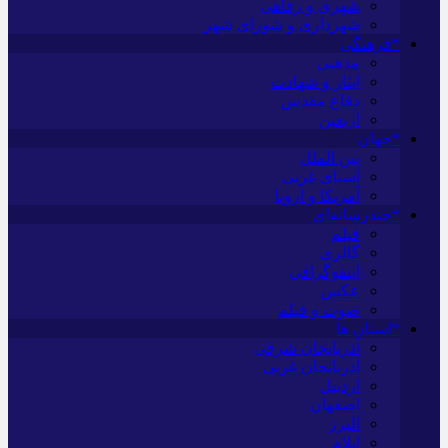
شهری و رفاهی
شهرداری و شورای شهر
*فرهنگی
مذهبی
ایثار و شهادت
دفاع مقدس
اربعین
*جهان
بین الملل
آسیای غربی
آمریکا و اروپا
*چندرسانه‌ای
فیلم
گالری
اینفوگرافی
عکس
صوت و فیلم
*استان ها
آذربایجان شرقی
آذربایجان غربی
اردبیل
اصفهان
البرز
ایلام