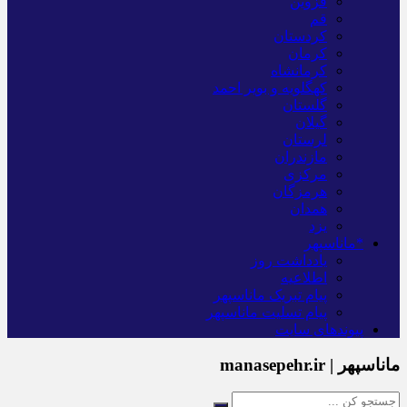
قزوین
قم
کردستان
کرمان
کرمانشاه
کهگلویه و بویر احمد
گلستان
گیلان
لرستان
مازندران
مرکزی
هرمزگان
همدان
یزد
*ماناسپهر
یادداشت روز
اطلاعیه
پیام تبریک ماناسپهر
پیام تسلیت ماناسپهر
پیوندهای سایت
ماناسپهر | manasepehr.ir