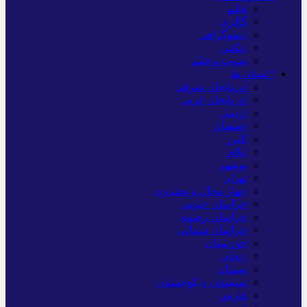
فیلم
گالری
اینفوگرافی
عکس
صوت و فیلم
*استان ها
آذربایجان شرقی
آذربایجان غربی
اردبیل
اصفهان
البرز
ایلام
بوشهر
تهران
چهار محال و بختیاری
خراسان جنوبی
خراسان رضوی
خراسان شمالی
خوزستان
زنجان
سمنان
سیستان و بلوچستان
فارس