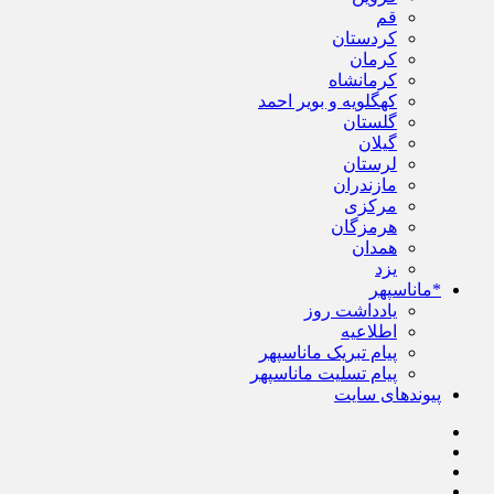
قم
کردستان
کرمان
کرمانشاه
کهگلویه و بویر احمد
گلستان
گیلان
لرستان
مازندران
مرکزی
هرمزگان
همدان
یزد
*ماناسپهر
یادداشت روز
اطلاعیه
پیام تبریک ماناسپهر
پیام تسلیت ماناسپهر
پیوندهای سایت