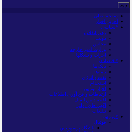
صفحه اصلی
آخرین اخبار
*سیاسی
رهبر انقلاب
دولت
مجلس
وزارت امور خارجه
احزاب و تشکلها
*اقتصادی
بانک ها
بیمه‌ها
نفت و انرژی
استخدام
اخبار بورس
ارتباطات و فن آوری اطلاعات
اقتصاد بین الملل
آگهی های دولتی
تبلیغات
*ورزش
فوتبال
باشگاه پرسپولیس