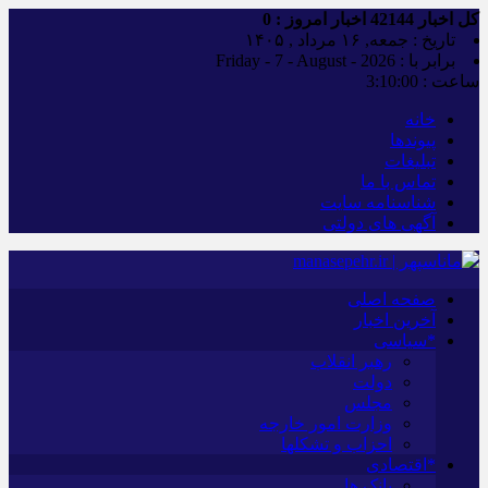
کل اخبار
42144
اخبار امروز :
0
تاریخ : جمعه, ۱۶ مرداد , ۱۴۰۵
برابر با : Friday - 7 - August - 2026
ساعت :
3:10:01
خانه
پیوندها
تبلیغات
تماس با ما
شناسنامه سایت
آگهی های دولتی
صفحه اصلی
آخرین اخبار
*سیاسی
رهبر انقلاب
دولت
مجلس
وزارت امور خارجه
احزاب و تشکلها
*اقتصادی
بانک ها