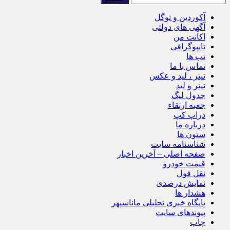
آکوردین و توگل
آگهی های دولتی
اکانت من
تایپوگرافی
تب ها
تماس با ما
تیتر ، لید و عکس
تیتر و لید
جدول لیگ
جعبه ارتقاء
دراپ کپ
درباره ما
ستون ها
شناسنامه سایت
صفحه اصلی – آخرین اخبار
قیمت خودرو
نقل قول
نمایش درصدی
هشدار ها
پایگاه خبری تحلیلی ماناسپهر
پیوندهای سایت
چاپ