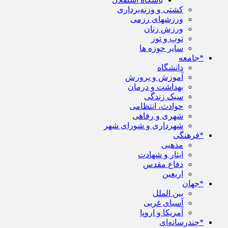
کشتی و وزنه‌برداری
ورزشهای رزمی
ورزش زنان
توپ و تور
سایر حوزه ها
*جامعه
دانشگاه
آموزش و پرورش
بهداشت و درمان
سبک زندگی
حوادث، انتظامی
شهری و رفاهی
شهرداری و شورای شهر
*فرهنگی
مذهبی
ایثار و شهادت
دفاع مقدس
اربعین
*جهان
بین الملل
آسیای غربی
آمریکا و اروپا
*چندرسانه‌ای