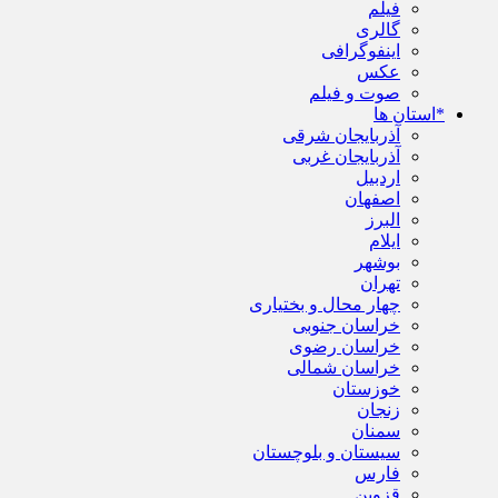
فیلم
گالری
اینفوگرافی
عکس
صوت و فیلم
*استان ها
آذربایجان شرقی
آذربایجان غربی
اردبیل
اصفهان
البرز
ایلام
بوشهر
تهران
چهار محال و بختیاری
خراسان جنوبی
خراسان رضوی
خراسان شمالی
خوزستان
زنجان
سمنان
سیستان و بلوچستان
فارس
قزوین