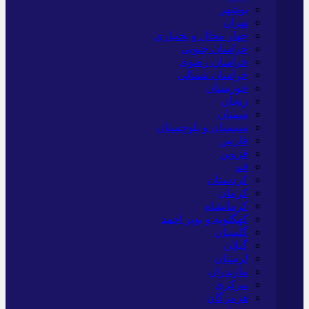
بوشهر
تهران
چهار محال و بختیاری
خراسان جنوبی
خراسان رضوی
خراسان شمالی
خوزستان
زنجان
سمنان
سیستان و بلوچستان
فارس
قزوین
قم
کردستان
کرمان
کرمانشاه
کهگلویه و بویر احمد
گلستان
گیلان
لرستان
مازندران
مرکزی
هرمزگان