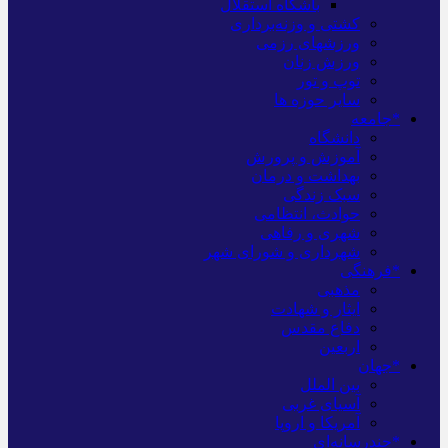
باشگاه استقلال
کشتی و وزنه‌برداری
ورزشهای رزمی
ورزش زنان
توپ و تور
سایر حوزه ها
*جامعه
دانشگاه
آموزش و پرورش
بهداشت و درمان
سبک زندگی
حوادث، انتظامی
شهری و رفاهی
شهرداری و شورای شهر
*فرهنگی
مذهبی
ایثار و شهادت
دفاع مقدس
اربعین
*جهان
بین الملل
آسیای غربی
آمریکا و اروپا
*چندرسانه‌ای