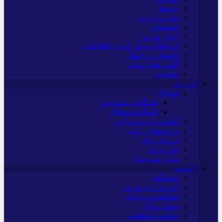
بیمه‌ها
نفت و انرژی
استخدام
اخبار بورس
ارتباطات و فن آوری اطلاعات
اقتصاد بین الملل
آگهی های دولتی
تبلیغات
*ورزش
فوتبال
باشگاه پرسپولیس
باشگاه استقلال
کشتی و وزنه‌برداری
ورزشهای رزمی
ورزش زنان
توپ و تور
سایر حوزه ها
*جامعه
دانشگاه
آموزش و پرورش
بهداشت و درمان
سبک زندگی
حوادث، انتظامی