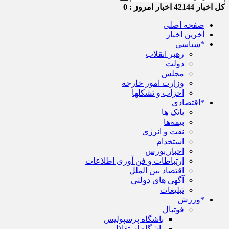
کل اخبار
42144
اخبار امروز :
0
صفحه اصلی
آخرین اخبار
*سیاسی
رهبر انقلاب
دولت
مجلس
وزارت امور خارجه
احزاب و تشکلها
*اقتصادی
بانک ها
بیمه‌ها
نفت و انرژی
استخدام
اخبار بورس
ارتباطات و فن آوری اطلاعات
اقتصاد بین الملل
آگهی های دولتی
تبلیغات
*ورزش
فوتبال
باشگاه پرسپولیس
باشگاه استقلال