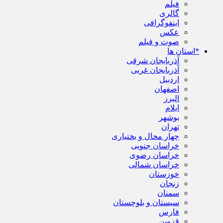
فیلم
گالری
اینفوگرافی
عکس
صوت و فیلم
*استان ها
آذربایجان شرقی
آذربایجان غربی
اردبیل
اصفهان
البرز
ایلام
بوشهر
تهران
چهار محال و بختیاری
خراسان جنوبی
خراسان رضوی
خراسان شمالی
خوزستان
زنجان
سمنان
سیستان و بلوچستان
فارس
قزوین