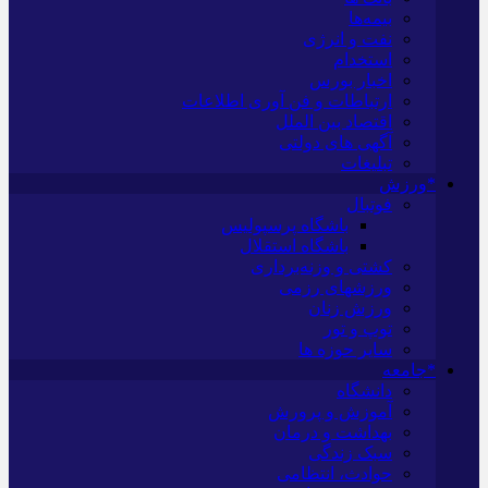
بیمه‌ها
نفت و انرژی
استخدام
اخبار بورس
ارتباطات و فن آوری اطلاعات
اقتصاد بین الملل
آگهی های دولتی
تبلیغات
*ورزش
فوتبال
باشگاه پرسپولیس
باشگاه استقلال
کشتی و وزنه‌برداری
ورزشهای رزمی
ورزش زنان
توپ و تور
سایر حوزه ها
*جامعه
دانشگاه
آموزش و پرورش
بهداشت و درمان
سبک زندگی
حوادث، انتظامی