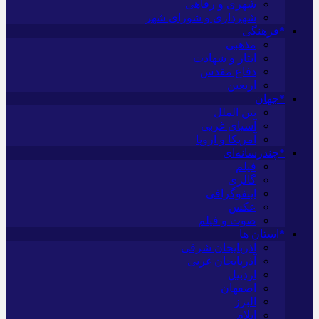
شهری و رفاهی
شهرداری و شورای شهر
*فرهنگی
مذهبی
ایثار و شهادت
دفاع مقدس
اربعین
*جهان
بین الملل
آسیای غربی
آمریکا و اروپا
*چندرسانه‌ای
فیلم
گالری
اینفوگرافی
عکس
صوت و فیلم
*استان ها
آذربایجان شرقی
آذربایجان غربی
اردبیل
اصفهان
البرز
ایلام