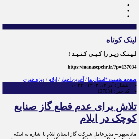
×
لینک کوتاه
لـیـنـک زیـر را کـپـی کـنـیـد !
https://manasepehr.ir/?p=137034
صفحه نخست
*استان ها
/
آخرین اخبار
/
ایلام
/
ویژه خبری
انتشار :
آذر ۱۲, ۱۴۰۳ - ۱۰:۴۴
کد خبر :
137034
تلاش برای عدم قطع گاز صنایع
کوچک در ایلام
ماناسپهر – مدیرعامل شرکت گاز استان ایلام با اشاره به اینکه