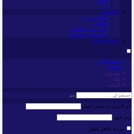
همدان
یزد
*ماناسپهر
یادداشت روز
اطلاعیه
پیام تبریک ماناسپهر
پیام تسلیت ماناسپهر
پیوندهای سایت
اینستاگرام
تلگرام
سروش
ایتا
آپارات
نام کاربری یا نشانی ایمیل
رمز عبور
مرا به خاطر بسپار