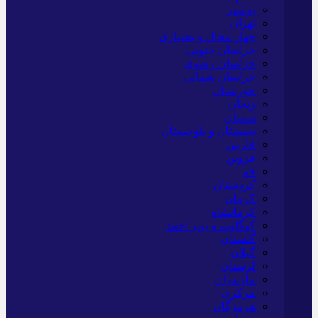
بوشهر
تهران
چهار محال و بختیاری
خراسان جنوبی
خراسان رضوی
خراسان شمالی
خوزستان
زنجان
سمنان
سیستان و بلوچستان
فارس
قزوین
قم
کردستان
کرمان
کرمانشاه
کهگلویه و بویر احمد
گلستان
گیلان
لرستان
مازندران
مرکزی
هرمزگان