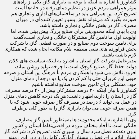
کشاورز با اشاره به اینکه با توجه به ناترازی گاز، یکی از راه‌های
موثر همراهی مردم عزیز در تنظیم دمای رفاه در خانه‌ها است،
تصریح کرد: این همراهی باید در ساختمان‌های اداری و تجاری هم
صورت بگیرد که می‌تواند نقش بسیار تعیین کننده‌ای در میزان
مصرف گاز در بخش خانگی و تجاری داشته باشد.
وی با بیان اینکه محدودیتی برای صنایع بزرگ پیش بینی شده، اما
اولویت اول ما تامین گاز مشترکان خانگی و تجاری است،گفت:
برای تامین سوخت دوم صنایع و در صورت قطعی گاز، با شرکت
پخش فرآورده های نفتی منطقه ایلام مکاتبه انجام شده که همکاری
لازم داشته باشند.
مدیرعامل شرکت گاز استان با اشاره به اینکه سیاست های کلان
دولت حفظ گاز صنایع کوچک است تا چرخه تولید روشن بماند،
افزود: تلاش می شود با همکاری مردم با فرهنگ این استان و صرفه
جویی این عزیزان حتی با کم کردن یک یا دو درجه از دمای منزل
خود، مشکلی برای تامین سوخت صنایع نداشته باشیم.
کشاورز با بیان اینکه ۲۰ درصد مشترکان بیش از ۴۰ درصد مصرف
گاز در استان را دارند،اظهار داشت: هر یک درجه کاهش دمای منزل
در عمل می تواند ۶ درصد در مصرف گاز صرفه جویی شود که با
همین صرفه جویی می توان ناترازی گاز را به طور کلی برطرف
کرد.
وی با اشاره به اینکه محدودیت‌ها به‌منظور تأمین گاز مصارف
خانگی است تا آحاد مختلف مردم در اقصی‌نقاط استان و کشور
بدون دغدغه فصل سرد سال را سپری کنند، تصریح کرد: شرکت گاز
استان ایلام برای فصل زمستان آمادگی کامل دارد و در این زمینه