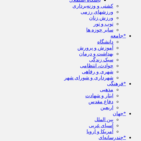
کشتی و وزنه‌برداری
ورزشهای رزمی
ورزش زنان
توپ و تور
سایر حوزه ها
*جامعه
دانشگاه
آموزش و پرورش
بهداشت و درمان
سبک زندگی
حوادث، انتظامی
شهری و رفاهی
شهرداری و شورای شهر
*فرهنگی
مذهبی
ایثار و شهادت
دفاع مقدس
اربعین
*جهان
بین الملل
آسیای غربی
آمریکا و اروپا
*چندرسانه‌ای