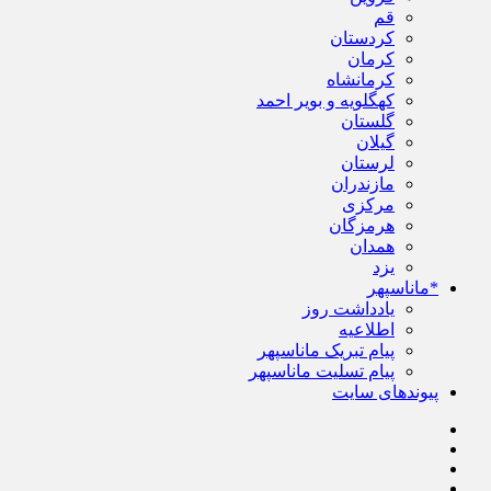
قم
کردستان
کرمان
کرمانشاه
کهگلویه و بویر احمد
گلستان
گیلان
لرستان
مازندران
مرکزی
هرمزگان
همدان
یزد
*ماناسپهر
یادداشت روز
اطلاعیه
پیام تبریک ماناسپهر
پیام تسلیت ماناسپهر
پیوندهای سایت