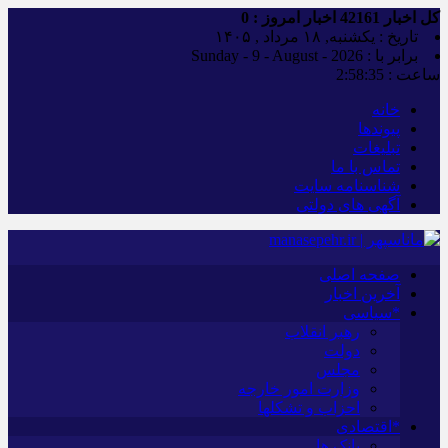
کل اخبار
42161
اخبار امروز :
0
تاریخ : یکشنبه, ۱۸ مرداد , ۱۴۰۵
برابر با : Sunday - 9 - August - 2026
ساعت :
2:58:36
خانه
پیوندها
تبلیغات
تماس با ما
شناسنامه سایت
آگهی های دولتی
صفحه اصلی
آخرین اخبار
*سیاسی
رهبر انقلاب
دولت
مجلس
وزارت امور خارجه
احزاب و تشکلها
*اقتصادی
بانک ها