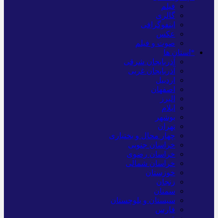
فیلم
گالری
اینفوگرافی
عکس
صوت و فیلم
*استان ها
آذربایجان شرقی
آذربایجان غربی
اردبیل
اصفهان
البرز
ایلام
بوشهر
تهران
چهار محال و بختیاری
خراسان جنوبی
خراسان رضوی
خراسان شمالی
خوزستان
زنجان
سمنان
سیستان و بلوچستان
فارس