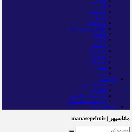
قزوین
قم
کردستان
کرمان
کرمانشاه
کهگلویه و بویر احمد
گلستان
گیلان
لرستان
مازندران
مرکزی
هرمزگان
همدان
یزد
*ماناسپهر
یادداشت روز
اطلاعیه
پیام تبریک ماناسپهر
پیام تسلیت ماناسپهر
پیوندهای سایت
ماناسپهر | manasepehr.ir