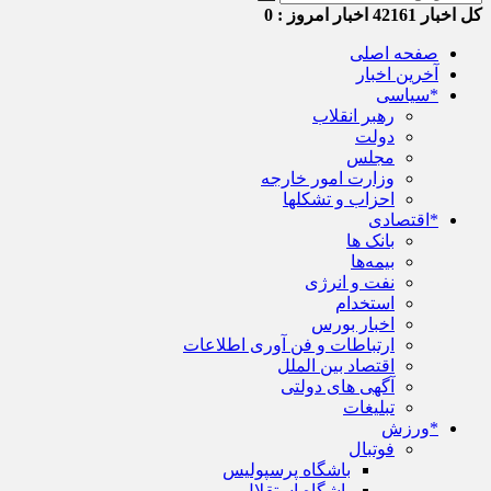
کل اخبار
42161
اخبار امروز :
0
صفحه اصلی
آخرین اخبار
*سیاسی
رهبر انقلاب
دولت
مجلس
وزارت امور خارجه
احزاب و تشکلها
*اقتصادی
بانک ها
بیمه‌ها
نفت و انرژی
استخدام
اخبار بورس
ارتباطات و فن آوری اطلاعات
اقتصاد بین الملل
آگهی های دولتی
تبلیغات
*ورزش
فوتبال
باشگاه پرسپولیس
باشگاه استقلال