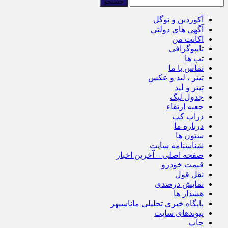
آکوردین و توگل
آگهی های دولتی
اکانت من
تایپوگرافی
تب ها
تماس با ما
تیتر ، لید و عکس
تیتر و لید
جدول لیگ
جعبه ارتقاء
دراپ کپ
درباره ما
ستون ها
شناسنامه سایت
صفحه اصلی – آخرین اخبار
قیمت خودرو
نقل قول
نمایش درصدی
هشدار ها
پایگاه خبری تحلیلی ماناسپهر
پیوندهای سایت
چاپ