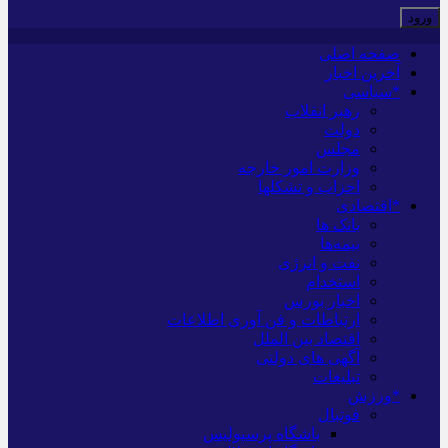
صفحه اصلی
آخرین اخبار
*سیاسی
رهبر انقلاب
دولت
مجلس
وزارت امور خارجه
احزاب و تشکلها
*اقتصادی
بانک ها
بیمه‌ها
نفت و انرژی
استخدام
اخبار بورس
ارتباطات و فن آوری اطلاعات
اقتصاد بین الملل
آگهی های دولتی
تبلیغات
*ورزش
فوتبال
باشگاه پرسپولیس