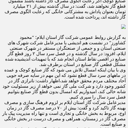
صنایع کوچک اگر رعایت الگوی مصرف گاز داشته باشند مشمول
قطع گاز نخواهند شد، گفت: در سال گذشته بیش از ۲۱ میلیارد
تومان بعنوان پاداش به مشترکانی خانگی که رعایت الگوی مصرف
گاز داشته اند، پرداخت شده است.
به گزارش روابط عمومی شرکت گاز استان ایلام؛ “محمود
کشاورز” در نشست هم اندیشی با مدیرعامل شرکت شهرک های
صنعتی استان و و جمعی از صنعتگران مستقر در شهرک صنعتی
ایلام، افزود: در سال گذشته و در فصل سرد سال ۲ روز قطع گاز
صنایع در اقصی نقاط استان انجام شد که با تمهیدات اندیشیده شده
مشکل قطعی گاز صنایع در استان برطرف شد.
وی با بیان اینکه امسال تلاش می شود که گاز صنایع کوچک و عمده
در ماههای سرد سال قطع نشود که این مهم در سایه صرفه جویی
آحاد مختلف مردم محقق خواهد شد،اظهار داشت: ناترازی گاز در
کشور وجود دارد و شرکت ملی گاز نمی خواهد از زیر مسئولیت خود
شانه خالی کند، امیدواریم که امسال بدون قطع گاز صنایع بتوانیم
فصل سرد سال را سپری کنیم.
مدیرعامل شرکت گاز استان ایلام بر لزوم فرهنگ سازی و مصرف
بهینه گاز تاکید کرد و گفت: بیش از ۷۰ درصد مصرف گاز در زمان
اوج، مربوط به بخش خانگی و تجاری است و تنها راه مدیریت پیک بار
مصرف گاز در زمستان، همراهی و مصرف درست در بخش خانگی
و صنایع است.