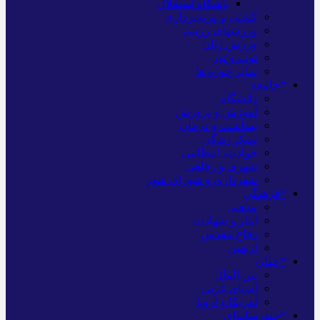
باشگاه استقلال
کشتی و وزنه‌برداری
ورزشهای رزمی
ورزش زنان
توپ و تور
سایر حوزه ها
*جامعه
دانشگاه
آموزش و پرورش
بهداشت و درمان
سبک زندگی
حوادث، انتظامی
شهری و رفاهی
شهرداری و شورای شهر
*فرهنگی
مذهبی
ایثار و شهادت
دفاع مقدس
اربعین
*جهان
بین الملل
آسیای غربی
آمریکا و اروپا
*چندرسانه‌ای