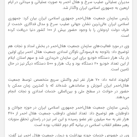
مدیران عملیاتی صلیب سرخ و هلال احمر به صورت عملیاتی و میدانی در ایام
اربعین به جمهوری اسلامی ایران واگذار شد.
رئیس سازمان جمعیت هلال‌احمر جمهوری اسلامی ایران بیان کرد: جمهوری
اسلامی ایران عالی‌ترین نشان جهانی صلیب سرخ و مدال فداکاری خدمت از
طرف دولت اردوغان را با وجود حضور بیش از ۱۰۰ کشور دنیا دریافت کرده
است.
وی در مورد فعالیت‌های سازمان جمعیت هلال‌احمر در بخش امداد و نجات هم
توضیح داد: باتوجه به فرسودگی ناوگان امدادی جمعیت هلال احمر برای اولین
بار یک هزار دستگاه خودرو برای این سازمان خریداری شد و سهم استان ایلام
از این تعداد خودرو ۲۰ دستگاه‌ بود و یک هزار و ۵۰۰ دستگاه دیگر نیز در حال
تامین است.
کولیوند ادامه داد: ۷۰ هزار نفر تیم واکنش سریع متخصص توسط جمعیت
هلال‌احمر ایران آموزش و ساماندهی شده‌اند که با کمترین زمان ممکن با
حضور در حوادث در سطح ملی و بین‌المللی خدمات امدادی و نجات انجام
می‌دهند.
رئیس سازمان جمعیت هلال‌احمر جمهوری اسلامی ایران در حوزه جوانان و
داوطلبان هم توضیح داد: تعداد اعضای داوطلب جمعیت هلال احمر از ۴۷۰
هزار نفر به سه میلیون نفر عضو رسیده و این امر نیز در راستای تحقق منویات
رهبر معظم انقلاب اسلامی در بیانیه گام دوم انقلاب بوده است.
وی در خصوص خدمات حوزه بهداشت و درمان جمعیت هلال احمر نیز گفت: