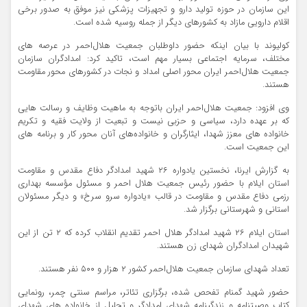
این سازمان در حوزه تولید دارو و تجهیزات پزشکی نیز موفق به صدور برخی
اقلام دارویی مازاد به کشورهای دیگر از جمله روسیه شده است.
کولیوند با بیان اینکه حضور داوطلبان جمعیت هلال‌احمر در عرصه های
مختلف، سرمایه اجتماعی بسیار مهم است، تاکید کرد: امدادگران سازمان
جمعیت هلال‌احمر ایران محور اصلی امداد و نجات در کشورهای محور مقاومت
هستند.
وی افزود: جمعیت هلال‌احمر ایران باتوجه به ماهیت وظایف و رسالت هایی
که بر عهده دارد، سیاسی و حزبی نیست و تبعیت از ولایت فقیه و تکریم
خانواده های معزز شهدا، ایثارگران و خانواده‌های آنان محور کار و برنامه های
این جمعیت است.
به گزارش ایرنا، نخستین یادواره ۲۶ شهید امدادگر دفاع مقدس و مقاومت
استان ایلام با حضور رئیس جمعیت هلال احمر و مسئول مؤسسه بهداری
رزمی دفاع مقدس و مقاومت در قالب «یادواره سرو سرخ» و دیگر مسئولان
استانی و شهرستانی برگزار شد.
استان ایلام ۲۶ شهید امدادگر هلال احمر تقدیم انقلاب کرده که ۲ تن از این
شهیدان امدادگران شهدای زن هستند.
تعداد شهدای سازمان جمعیت هلال‌احمر کشور ۲ هزار و ۵۰۰ نفر هستند.
حضور شهید گمنام تفحص شده، برگزاری تئاتر، مراسم سنتی چمر، رونمایی
کتاب وصیتنامه و زندگینامه شهدای امدادگر و تجلیل از خانواده های شهدای