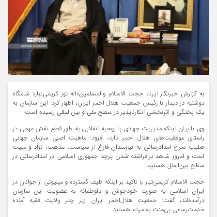
به گزارش خبرنگار ایرنا، حجت الاسلام والمسلمین«اله نور کریمی‌تبار» شامگاه
دوشنبه در دیدار با رئیس جمعیت هلال‌ احمر ایران، اظهار کرد: این سازمان به
یک پختگی و اثربخشی انکارناپذیر در سطح ملی و بین‌المللی رسیده است.
وی با بیان اینکه مدیریت جهادی با روحیه انقلابی به طور قطع نقش مهمی در
راستای موفقیت‌های هلال احمر دارد، افزود: ماهیت اصلی سازمان جهانی
صلیب سرخ امدادرسانی به نیازمندان فارغ از سیاست، مذهب، نژاد و ملیت
است و امروز شاهد برافراشته شدن پرچم جمهوری اسلامی در امدادرسانی در
سطح بین‌الملل هستیم.
حجت الاسلام کریمی‌تبار با تاکید بر اینکه طیف گسترده و میلیونی از جوانان در
ایران اسلامی به صورت خودجوش و داوطلبانه به عضویت این سازمان
درآمده‌اند، گفت: جمعیت هلال‌احمر ایران زیر چتر ولایت فقیه آماده
خدمت‌رسانی بی‌منت به مردم هستند.