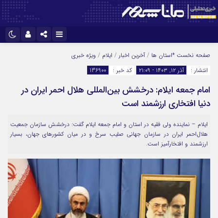
نام کاربری یا نشانی ایمیل
اینستاگرام
تلگرام
صفحه نخست
*استان ها
/
آخرین اخبار
/
ایلام
/
ویژه خبری
انتشار :
آذر ۱۲, ۱۴۰۳ - ۲۱:۰۹
کد خبر :
136900
سروش
ایتا
امام جمعه ایلام: درخشش بین‌المللی هلال احمر ایران در
رمز عبور
آپارات
دنیا افتخاری ارزشمند است
ایلام – نماینده ولی فقیه در استان و امام جمعه ایلام گفت: درخشش سازمان جمعیت
مرا به خاطر بسپار
هلال‌احمر ایران در سازمان جهانی صلیب سرخ و در میان کشورهای جهان، بسیار
ارزشمند و افتخارآمیز است.