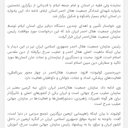
نماینده ولی فقیه در استان و امام جمعه ایلام با قدردانی از برگزاری نخستین
یادواره شهدای امدادگر جمعیت هلال احمر استان ایلام، ادامه داد: این یادواره
در استان ایلام بسیار باشکوه و شکیل برگزار شد.
وی خواستار تأمین و اهدای چندین دستگاه دیالیز برای استان ایلام توسط
سازمان جمعیت هلال‌ احمر ایران شد که این درخواست مورد موافقت رئیس
سازمان جمعیت هلال‌احمر ایران قرار گرفت.
رئیس سازمان جمعیت هلال‌ احمر جمهوری اسلامی ایران نیز در این دیدار با
بیان اینکه ماهیت اصلی هلال احمر و صلیب سرخ برگرفته از دین مقدس
اسلام است، افزود: محبت و دستگیری از نیازمندان و نجات جان انسان‌ها مورد
تاکید و سفارش دین مبین اسلام است.
«پیرحسین کولیوند» افزود: جمعیت هلال‌احمر در چهار محور بین‌المللی،
فعالیت‌های پزشکی، امداد و نجات، جوانان و داوطلبان فعالیت دارد.
وی ادامه داد: سازمان جمعیت هلال‌احمر ایران دارای سه کرسی معتبر در
سازمان صلیب سرخ جهانی است و ایران یکی از کشورهای اصلی و تاثیرگذار
برای هر گونه تغییرات راهبردی، دستورالعمل‌ها و فعالیت‌ها در سازمان جهانی
صلیب سرخ است.
کولیوند با بیان اینکه راهپیمایی اربعین بزرگترین تجمع مردمی در دنیا است،
گفت: باتوجه به تجربه موفق جمهوری اسلامی ایران در کنگره اربعین در داخل
کشور ایران و عراق، بنا به پیشنهاد رئیس سازمان جهانی صلیب سرخ، آموزش