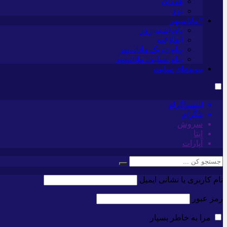
همدان
یزد
*ماناسپهر
یادداشت روز
اطلاعیه
پیام تبریک ماناسپهر
پیام تسلیت ماناسپهر
پیوندهای سایت
اینستاگرام
تلگرام
سروش
ایتا
آپارات
نام کاربری یا نشانی ایمیل
رمز عبور
مرا به خاطر بسپار