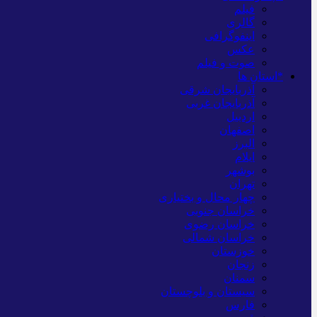
فیلم
گالری
اینفوگرافی
عکس
صوت و فیلم
*استان ها
آذربایجان شرقی
آذربایجان غربی
اردبیل
اصفهان
البرز
ایلام
بوشهر
تهران
چهار محال و بختیاری
خراسان جنوبی
خراسان رضوی
خراسان شمالی
خوزستان
زنجان
سمنان
سیستان و بلوچستان
فارس