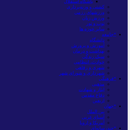
باشگاه استقلال
کشتی و وزنه‌برداری
ورزشهای رزمی
ورزش زنان
توپ و تور
سایر حوزه ها
*جامعه
دانشگاه
آموزش و پرورش
بهداشت و درمان
سبک زندگی
حوادث، انتظامی
شهری و رفاهی
شهرداری و شورای شهر
*فرهنگی
مذهبی
ایثار و شهادت
دفاع مقدس
اربعین
*جهان
بین الملل
آسیای غربی
آمریکا و اروپا
*چندرسانه‌ای