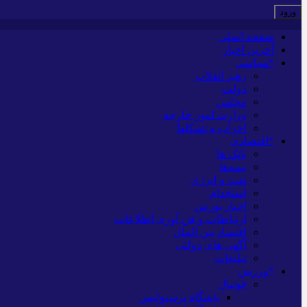
صفحه اصلی
آخرین اخبار
*سیاسی
رهبر انقلاب
دولت
مجلس
وزارت امور خارجه
احزاب و تشکلها
*اقتصادی
بانک ها
بیمه‌ها
نفت و انرژی
استخدام
اخبار بورس
ارتباطات و فن آوری اطلاعات
اقتصاد بین الملل
آگهی های دولتی
تبلیغات
*ورزش
فوتبال
باشگاه پرسپولیس