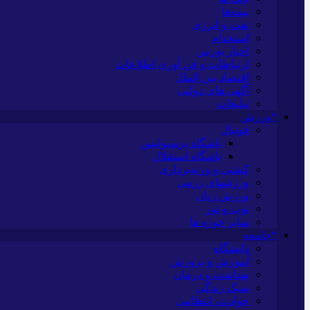
بیمه‌ها
نفت و انرژی
استخدام
اخبار بورس
ارتباطات و فن آوری اطلاعات
اقتصاد بین الملل
آگهی های دولتی
تبلیغات
*ورزش
فوتبال
باشگاه پرسپولیس
باشگاه استقلال
کشتی و وزنه‌برداری
ورزشهای رزمی
ورزش زنان
توپ و تور
سایر حوزه ها
*جامعه
دانشگاه
آموزش و پرورش
بهداشت و درمان
سبک زندگی
حوادث، انتظامی