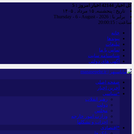
کل اخبار
42144
اخبار امروز :
5
تاریخ : پنجشنبه, ۱۵ مرداد , ۱۴۰۵
برابر با : Thursday - 6 - August - 2026
ساعت :
20:00:16
خانه
پیوندها
تبلیغات
تماس با ما
شناسنامه سایت
آگهی های دولتی
صفحه اصلی
آخرین اخبار
*سیاسی
رهبر انقلاب
دولت
مجلس
وزارت امور خارجه
احزاب و تشکلها
*اقتصادی
بانک ها