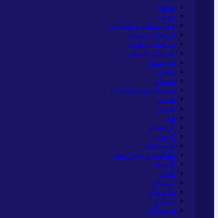
بوشهر
تهران
چهار محال و بختیاری
خراسان جنوبی
خراسان رضوی
خراسان شمالی
خوزستان
زنجان
سمنان
سیستان و بلوچستان
فارس
قزوین
قم
کردستان
کرمان
کرمانشاه
کهگلویه و بویر احمد
گلستان
گیلان
لرستان
مازندران
مرکزی
هرمزگان