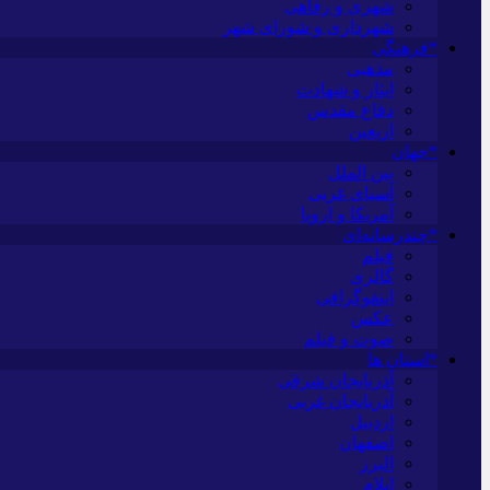
شهری و رفاهی
شهرداری و شورای شهر
*فرهنگی
مذهبی
ایثار و شهادت
دفاع مقدس
اربعین
*جهان
بین الملل
آسیای غربی
آمریکا و اروپا
*چندرسانه‌ای
فیلم
گالری
اینفوگرافی
عکس
صوت و فیلم
*استان ها
آذربایجان شرقی
آذربایجان غربی
اردبیل
اصفهان
البرز
ایلام