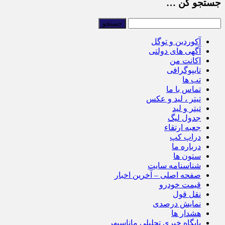
جستجو کن …
آکوردین و توگل
آگهی های دولتی
اکانت من
تایپوگرافی
تب ها
تماس با ما
تیتر ، لید و عکس
تیتر و لید
جدول لیگ
جعبه ارتقاء
دراپ کپ
درباره ما
ستون ها
شناسنامه سایت
صفحه اصلی – آخرین اخبار
قیمت خودرو
نقل قول
نمایش درصدی
هشدار ها
پایگاه خبری تحلیلی ماناسپهر