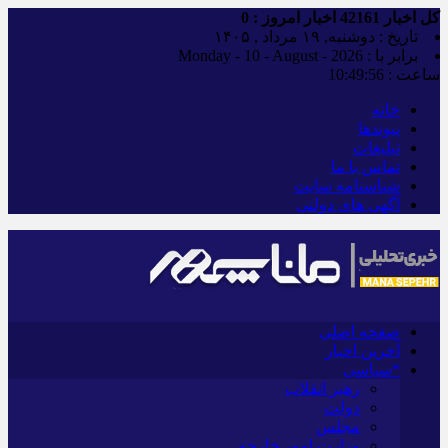
کل اخبار
42161
اخبار امروز :
0
تاریخ : دوشنبه, ۱۹ مرداد , ۱۴۰۵
برابر با : Monday - 10 - August - 2026
ساعت :
10:49:57
خانه
پیوندها
تبلیغات
تماس با ما
شناسنامه سایت
آگهی های دولتی
صفحه اصلی
آخرین اخبار
*سیاسی
رهبر انقلاب
دولت
مجلس
وزارت امور خارجه