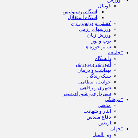
فوتبال
باشگاه پرسپولیس
باشگاه استقلال
کشتی و وزنه‌برداری
ورزشهای رزمی
ورزش زنان
توپ و تور
سایر حوزه ها
*جامعه
دانشگاه
آموزش و پرورش
بهداشت و درمان
سبک زندگی
حوادث، انتظامی
شهری و رفاهی
شهرداری و شورای شهر
*فرهنگی
مذهبی
ایثار و شهادت
دفاع مقدس
اربعین
*جهان
بین الملل