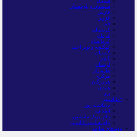
سمنان
سیستان و بلوچستان
فارس
قزوین
قم
کردستان
کرمان
کرمانشاه
کهگلویه و بویر احمد
گلستان
گیلان
لرستان
مازندران
مرکزی
هرمزگان
همدان
یزد
*ماناسپهر
یادداشت روز
اطلاعیه
پیام تبریک ماناسپهر
پیام تسلیت ماناسپهر
پیوندهای سایت