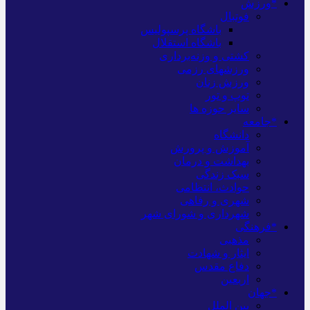
*ورزش
فوتبال
باشگاه پرسپولیس
باشگاه استقلال
کشتی و وزنه‌برداری
ورزشهای رزمی
ورزش زنان
توپ و تور
سایر حوزه ها
*جامعه
دانشگاه
آموزش و پرورش
بهداشت و درمان
سبک زندگی
حوادث، انتظامی
شهری و رفاهی
شهرداری و شورای شهر
*فرهنگی
مذهبی
ایثار و شهادت
دفاع مقدس
اربعین
*جهان
بین الملل