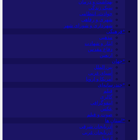
بهداشت و درمان
سبک زندگی
حوادث، انتظامی
شهری و رفاهی
شهرداری و شورای شهر
*فرهنگی
مذهبی
ایثار و شهادت
دفاع مقدس
اربعین
*جهان
بین الملل
آسیای غربی
آمریکا و اروپا
*چندرسانه‌ای
فیلم
گالری
اینفوگرافی
عکس
صوت و فیلم
*استان ها
آذربایجان شرقی
آذربایجان غربی
اردبیل