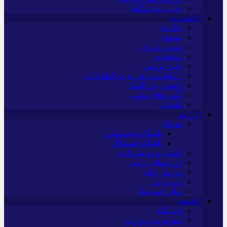
احزاب و تشکلها
*اقتصادی
بانک ها
بیمه‌ها
نفت و انرژی
استخدام
اخبار بورس
ارتباطات و فن آوری اطلاعات
اقتصاد بین الملل
آگهی های دولتی
تبلیغات
*ورزش
فوتبال
باشگاه پرسپولیس
باشگاه استقلال
کشتی و وزنه‌برداری
ورزشهای رزمی
ورزش زنان
توپ و تور
سایر حوزه ها
*جامعه
دانشگاه
آموزش و پرورش