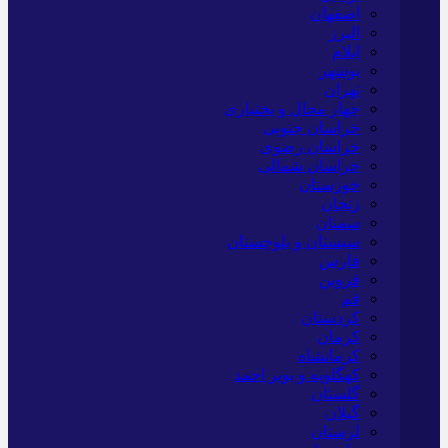
اصفهان
البرز
ایلام
بوشهر
تهران
چهار محال و بختیاری
خراسان جنوبی
خراسان رضوی
خراسان شمالی
خوزستان
زنجان
سمنان
سیستان و بلوچستان
فارس
قزوین
قم
کردستان
کرمان
کرمانشاه
کهگلویه و بویر احمد
گلستان
گیلان
لرستان