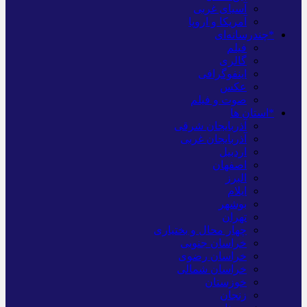
آسیای غربی
آمریکا و اروپا
*چندرسانه‌ای
فیلم
گالری
اینفوگرافی
عکس
صوت و فیلم
*استان ها
آذربایجان شرقی
آذربایجان غربی
اردبیل
اصفهان
البرز
ایلام
بوشهر
تهران
چهار محال و بختیاری
خراسان جنوبی
خراسان رضوی
خراسان شمالی
خوزستان
زنجان