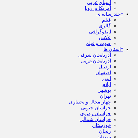
آسیای غربی
آمریکا و اروپا
*چندرسانه‌ای
فیلم
گالری
اینفوگرافی
عکس
صوت و فیلم
*استان ها
آذربایجان شرقی
آذربایجان غربی
اردبیل
اصفهان
البرز
ایلام
بوشهر
تهران
چهار محال و بختیاری
خراسان جنوبی
خراسان رضوی
خراسان شمالی
خوزستان
زنجان
سمنان