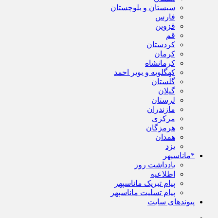
سیستان و بلوچستان
فارس
قزوین
قم
کردستان
کرمان
کرمانشاه
کهگلویه و بویر احمد
گلستان
گیلان
لرستان
مازندران
مرکزی
هرمزگان
همدان
یزد
*ماناسپهر
یادداشت روز
اطلاعیه
پیام تبریک ماناسپهر
پیام تسلیت ماناسپهر
پیوندهای سایت