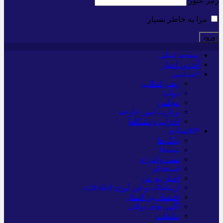
رمز عبور
مرا به خاطر بسپار
صفحه اصلی
آخرین اخبار
*سیاسی
رهبر انقلاب
دولت
مجلس
وزارت امور خارجه
احزاب و تشکلها
*اقتصادی
بانک ها
بیمه‌ها
نفت و انرژی
استخدام
اخبار بورس
ارتباطات و فن آوری اطلاعات
اقتصاد بین الملل
آگهی های دولتی
تبلیغات