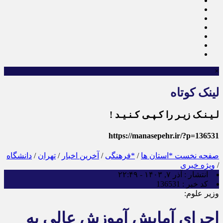
×
لینک کوتاه
لـیـنـک زیـر را کـپـی کـنـیـد !
https://manasepehr.ir/?p=136531
صفحه نخست
*استان ها
/
*فرهنگی
/
آخرین اخبار
/
تهران
/
دانشگاه
/
ویژه خبری
انتشار :
آذر ۷, ۱۴۰۳ - ۲۲:۴۹
کد خبر :
136531
وزیر علوم:
اجرای آمایش آموزش عالی به