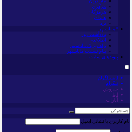
مازندران
مرکزی
هرمزگان
همدان
یزد
*ماناسپهر
یادداشت روز
اطلاعیه
پیام تبریک ماناسپهر
پیام تسلیت ماناسپهر
پیوندهای سایت
اینستاگرام
تلگرام
سروش
ایتا
آپارات
نام کاربری یا نشانی ایمیل