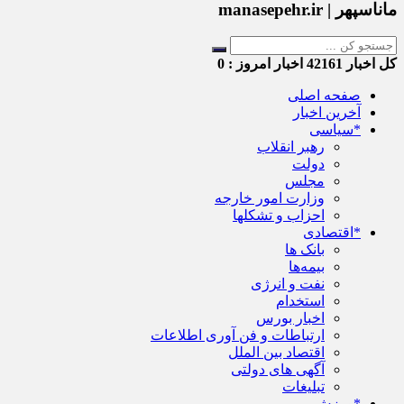
ماناسپهر | manasepehr.ir
کل اخبار
42161
اخبار امروز :
0
صفحه اصلی
آخرین اخبار
*سیاسی
رهبر انقلاب
دولت
مجلس
وزارت امور خارجه
احزاب و تشکلها
*اقتصادی
بانک ها
بیمه‌ها
نفت و انرژی
استخدام
اخبار بورس
ارتباطات و فن آوری اطلاعات
اقتصاد بین الملل
آگهی های دولتی
تبلیغات
*ورزش