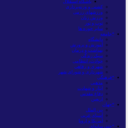
باشگاه استقلال
کشتی و وزنه‌برداری
ورزشهای رزمی
ورزش زنان
توپ و تور
سایر حوزه ها
*جامعه
دانشگاه
آموزش و پرورش
بهداشت و درمان
سبک زندگی
حوادث، انتظامی
شهری و رفاهی
شهرداری و شورای شهر
*فرهنگی
مذهبی
ایثار و شهادت
دفاع مقدس
اربعین
*جهان
بین الملل
آسیای غربی
آمریکا و اروپا
*چندرسانه‌ای