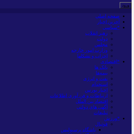
صفحه اصلی
آخرین اخبار
*سیاسی
رهبر انقلاب
دولت
مجلس
وزارت امور خارجه
احزاب و تشکلها
*اقتصادی
بانک ها
بیمه‌ها
نفت و انرژی
استخدام
اخبار بورس
ارتباطات و فن آوری اطلاعات
اقتصاد بین الملل
آگهی های دولتی
تبلیغات
*ورزش
فوتبال
باشگاه پرسپولیس