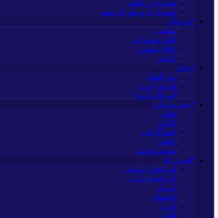
شهری و رفاهی
شهرداری و شورای شهر
*فرهنگی
مذهبی
ایثار و شهادت
دفاع مقدس
اربعین
*جهان
بین الملل
آسیای غربی
آمریکا و اروپا
*چندرسانه‌ای
فیلم
گالری
اینفوگرافی
عکس
صوت و فیلم
*استان ها
آذربایجان شرقی
آذربایجان غربی
اردبیل
اصفهان
البرز
ایلام