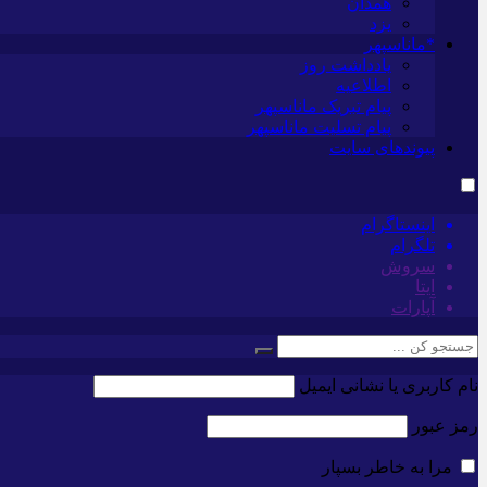
همدان
یزد
*ماناسپهر
یادداشت روز
اطلاعیه
پیام تبریک ماناسپهر
پیام تسلیت ماناسپهر
پیوندهای سایت
اینستاگرام
تلگرام
سروش
ایتا
آپارات
نام کاربری یا نشانی ایمیل
رمز عبور
مرا به خاطر بسپار