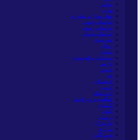
بوشهر
تهران
چهار محال و بختیاری
خراسان جنوبی
خراسان رضوی
خراسان شمالی
خوزستان
زنجان
سمنان
سیستان و بلوچستان
فارس
قزوین
قم
کردستان
کرمان
کرمانشاه
کهگلویه و بویر احمد
گلستان
گیلان
لرستان
مازندران
مرکزی
هرمزگان