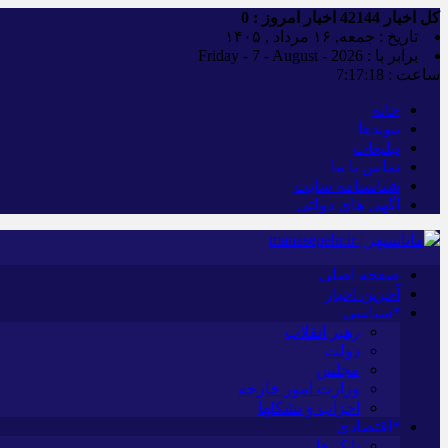
کل اخبار
42144
اخبار امروز :
0
تاریخ : جمعه, ۱۶ مرداد , ۱۴۰۵
برابر با : Friday - 7 - August - 2026
ساعت :
7:17:19
خانه
پیوندها
تبلیغات
تماس با ما
شناسنامه سایت
آگهی های دولتی
صفحه اصلی
آخرین اخبار
*سیاسی
رهبر انقلاب
دولت
مجلس
وزارت امور خارجه
احزاب و تشکلها
*اقتصادی
بانک ها