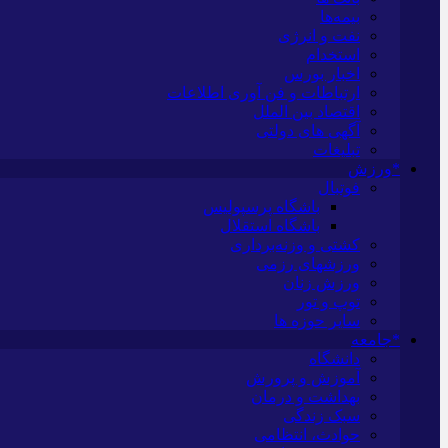
بیمه‌ها
نفت و انرژی
استخدام
اخبار بورس
ارتباطات و فن آوری اطلاعات
اقتصاد بین الملل
آگهی های دولتی
تبلیغات
*ورزش
فوتبال
باشگاه پرسپولیس
باشگاه استقلال
کشتی و وزنه‌برداری
ورزشهای رزمی
ورزش زنان
توپ و تور
سایر حوزه ها
*جامعه
دانشگاه
آموزش و پرورش
بهداشت و درمان
سبک زندگی
حوادث، انتظامی