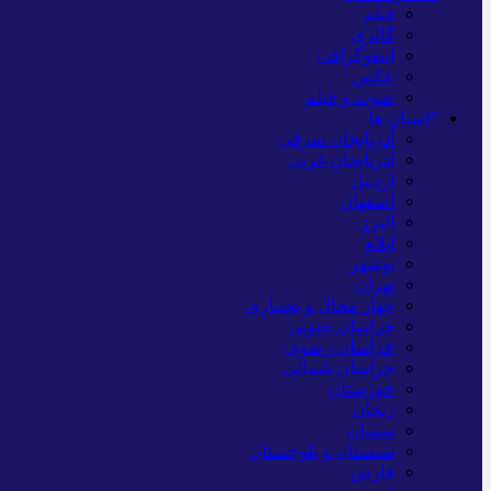
فیلم
گالری
اینفوگرافی
عکس
صوت و فیلم
*استان ها
آذربایجان شرقی
آذربایجان غربی
اردبیل
اصفهان
البرز
ایلام
بوشهر
تهران
چهار محال و بختیاری
خراسان جنوبی
خراسان رضوی
خراسان شمالی
خوزستان
زنجان
سمنان
سیستان و بلوچستان
فارس