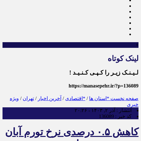
×
لینک کوتاه
لـیـنـک زیـر را کـپـی کـنـیـد !
https://manasepehr.ir/?p=136089
صفحه نخست
*استان ها
/
*اقتصادی
/
آخرین اخبار
/
تهران
/
ویژه
خبری
انتشار :
آذر ۲, ۱۴۰۳ - ۲۰:۲۶
کد خبر :
136089
کاهش ۰.۵ درصدی نرخ تورم آبان