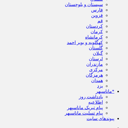
سیستان و بلوچستان
فارس
قزوین
قم
کردستان
کرمان
کرمانشاه
کهگلویه و بویر احمد
گلستان
گیلان
لرستان
مازندران
مرکزی
هرمزگان
همدان
یزد
*ماناسپهر
یادداشت روز
اطلاعیه
پیام تبریک ماناسپهر
پیام تسلیت ماناسپهر
پیوندهای سایت