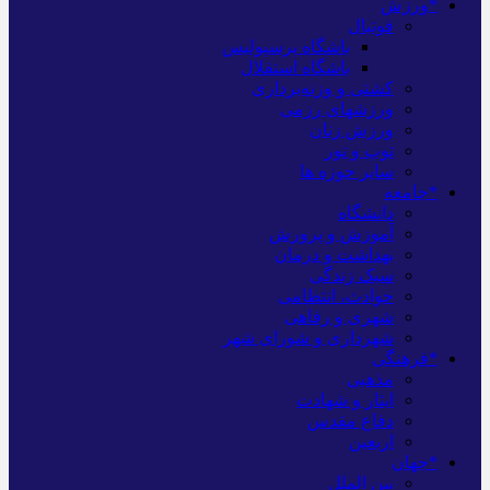
*ورزش
فوتبال
باشگاه پرسپولیس
باشگاه استقلال
کشتی و وزنه‌برداری
ورزشهای رزمی
ورزش زنان
توپ و تور
سایر حوزه ها
*جامعه
دانشگاه
آموزش و پرورش
بهداشت و درمان
سبک زندگی
حوادث، انتظامی
شهری و رفاهی
شهرداری و شورای شهر
*فرهنگی
مذهبی
ایثار و شهادت
دفاع مقدس
اربعین
*جهان
بین الملل