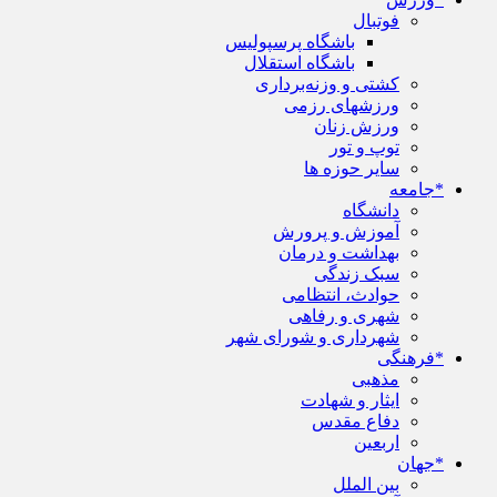
فوتبال
باشگاه پرسپولیس
باشگاه استقلال
کشتی و وزنه‌برداری
ورزشهای رزمی
ورزش زنان
توپ و تور
سایر حوزه ها
*جامعه
دانشگاه
آموزش و پرورش
بهداشت و درمان
سبک زندگی
حوادث، انتظامی
شهری و رفاهی
شهرداری و شورای شهر
*فرهنگی
مذهبی
ایثار و شهادت
دفاع مقدس
اربعین
*جهان
بین الملل