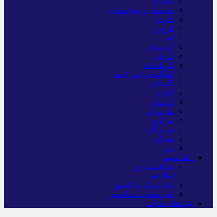
سمنان
سیستان و بلوچستان
فارس
قزوین
قم
کردستان
کرمان
کرمانشاه
کهگلویه و بویر احمد
گلستان
گیلان
لرستان
مازندران
مرکزی
هرمزگان
همدان
یزد
*ماناسپهر
یادداشت روز
اطلاعیه
پیام تبریک ماناسپهر
پیام تسلیت ماناسپهر
پیوندهای سایت