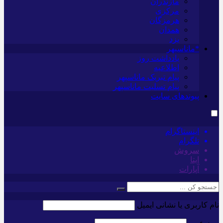
مازندران
مرکزی
هرمزگان
همدان
یزد
*ماناسپهر
یادداشت روز
اطلاعیه
پیام تبریک ماناسپهر
پیام تسلیت ماناسپهر
پیوندهای سایت
اینستاگرام
تلگرام
سروش
ایتا
آپارات
نام کاربری یا نشانی ایمیل