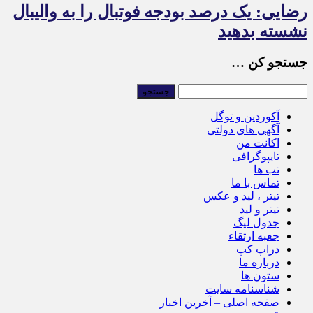
رضایی: یک درصد بودجه فوتبال را به والیبال
نشسته بدهید
جستجو کن …
آکوردین و توگل
آگهی های دولتی
اکانت من
تایپوگرافی
تب ها
تماس با ما
تیتر ، لید و عکس
تیتر و لید
جدول لیگ
جعبه ارتقاء
دراپ کپ
درباره ما
ستون ها
شناسنامه سایت
صفحه اصلی – آخرین اخبار