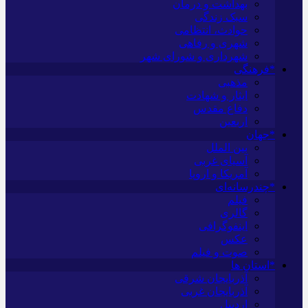
بهداشت و درمان
سبک زندگی
حوادث، انتظامی
شهری و رفاهی
شهرداری و شورای شهر
*فرهنگی
مذهبی
ایثار و شهادت
دفاع مقدس
اربعین
*جهان
بین الملل
آسیای غربی
آمریکا و اروپا
*چندرسانه‌ای
فیلم
گالری
اینفوگرافی
عکس
صوت و فیلم
*استان ها
آذربایجان شرقی
آذربایجان غربی
اردبیل