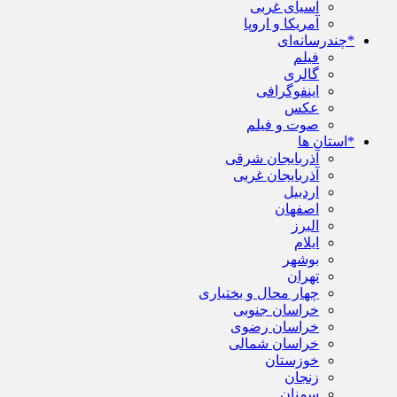
آسیای غربی
آمریکا و اروپا
*چندرسانه‌ای
فیلم
گالری
اینفوگرافی
عکس
صوت و فیلم
*استان ها
آذربایجان شرقی
آذربایجان غربی
اردبیل
اصفهان
البرز
ایلام
بوشهر
تهران
چهار محال و بختیاری
خراسان جنوبی
خراسان رضوی
خراسان شمالی
خوزستان
زنجان
سمنان