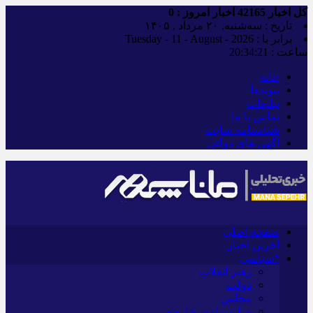
کل اخبار
42165
اخبار امروز :
0
تاریخ : سه‌شنبه, ۲۰ مرداد , ۱۴۰۵
برابر با : Tuesday - 11 - August - 2026
ساعت :
20:34:22
خانه
پیوندها
تبلیغات
تماس با ما
شناسنامه سایت
آگهی های دولتی
صفحه اصلی
آخرین اخبار
*سیاسی
رهبر انقلاب
دولت
مجلس
وزارت امور خارجه