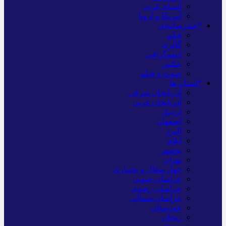
آسیای غربی
آمریکا و اروپا
*چندرسانه‌ای
فیلم
گالری
اینفوگرافی
عکس
صوت و فیلم
*استان ها
آذربایجان شرقی
آذربایجان غربی
اردبیل
اصفهان
البرز
ایلام
بوشهر
تهران
چهار محال و بختیاری
خراسان جنوبی
خراسان رضوی
خراسان شمالی
خوزستان
زنجان