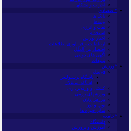
احزاب و تشکلها
*اقتصادی
بانک ها
بیمه‌ها
نفت و انرژی
استخدام
اخبار بورس
ارتباطات و فن آوری اطلاعات
اقتصاد بین الملل
آگهی های دولتی
تبلیغات
*ورزش
فوتبال
باشگاه پرسپولیس
باشگاه استقلال
کشتی و وزنه‌برداری
ورزشهای رزمی
ورزش زنان
توپ و تور
سایر حوزه ها
*جامعه
دانشگاه
آموزش و پرورش