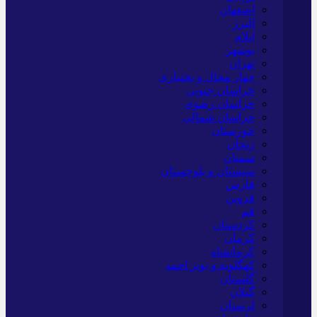
اصفهان
البرز
ایلام
بوشهر
تهران
چهار محال و بختیاری
خراسان جنوبی
خراسان رضوی
خراسان شمالی
خوزستان
زنجان
سمنان
سیستان و بلوچستان
فارس
قزوین
قم
کردستان
کرمان
کرمانشاه
کهگلویه و بویر احمد
گلستان
گیلان
لرستان