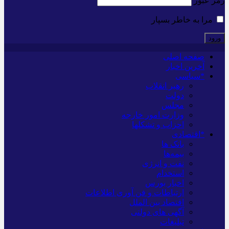
رمز عبور
مرا به خاطر بسپار
صفحه اصلی
آخرین اخبار
*سیاسی
رهبر انقلاب
دولت
مجلس
وزارت امور خارجه
احزاب و تشکلها
*اقتصادی
بانک ها
بیمه‌ها
نفت و انرژی
استخدام
اخبار بورس
ارتباطات و فن آوری اطلاعات
اقتصاد بین الملل
آگهی های دولتی
تبلیغات