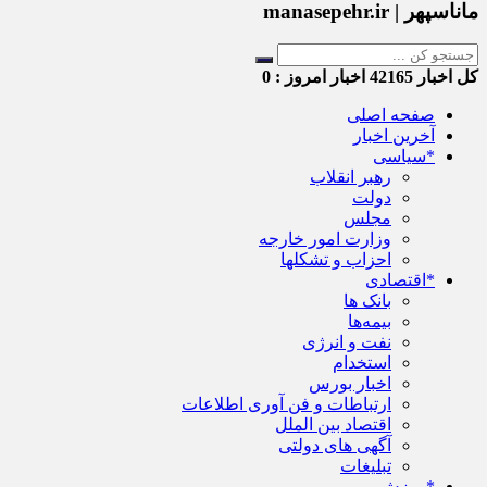
ماناسپهر | manasepehr.ir
کل اخبار
42165
اخبار امروز :
0
صفحه اصلی
آخرین اخبار
*سیاسی
رهبر انقلاب
دولت
مجلس
وزارت امور خارجه
احزاب و تشکلها
*اقتصادی
بانک ها
بیمه‌ها
نفت و انرژی
استخدام
اخبار بورس
ارتباطات و فن آوری اطلاعات
اقتصاد بین الملل
آگهی های دولتی
تبلیغات
*ورزش