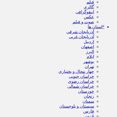
فیلم
گالری
اینفوگرافی
عکس
صوت و فیلم
*استان ها
آذربایجان شرقی
آذربایجان غربی
اردبیل
اصفهان
البرز
ایلام
بوشهر
تهران
چهار محال و بختیاری
خراسان جنوبی
خراسان رضوی
خراسان شمالی
خوزستان
زنجان
سمنان
سیستان و بلوچستان
فارس
قزوین