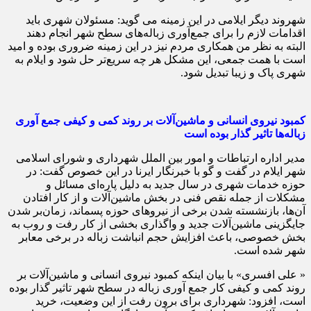
شهروند دیگر ایلامی در این زمینه می گوید: مسئولان شهری باید
اقدامات لازم را برای جمع‌آوری زباله‌های سطح شهر انجام دهند
البته به نظر من همکاری مردم نیز در این زمینه ضروری بوده و امید
است با همت جمعی، این مشکل هر چه سریع‌تر حل شود و ایلام به
شهری پاک و زیبا تبدیل شود.
کمبود نیروی انسانی و ماشین‌آلات بر روند کمی و کیفی جمع آوری
زباله‌ها تاثیر گذار بوده است
مدیر اداره ارتباطات و امور بین الملل شهرداری و شورای اسلامی
شهر ایلام در گفت و گو با خبرنگار ایرنا در این خصوص گفت: در
حوزه خدمات شهری در سال جدید به دلیل پاره‌ای مسائل و
مشکلات از جمله نقص فنی در بخش ماشین‌آلات و از کار افتادن
آن‌ها، بازنشسته شدن برخی از نیروهای حوزه پسماند، زمان‌بر شدن
جایگزینی ماشین‌آلات جدید و واگذاری بخشی از کار رفت و روب به
بخش خصوصی، باعث افزایش حجم انباشت زباله در برخی معابر
شهر شده است.
« علی افسری» با بیان اینکه کمبود نیروی انسانی و ماشین‌آلات بر
روند کمی و کیفی کار جمع آوری زباله در سطح شهر تاثیر گذار بوده
است، افزود: شهرداری برای برون رفت از این وضعیت، خرید