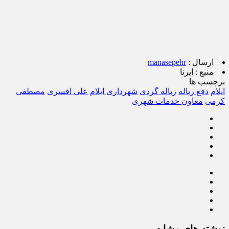
ارسال :
manasepehr
منبع :
ایرنا
برچسب ها
ایلام
دفع زباله
زباله گردی
شهرداری ایلام
علی افسری
مصطفی
کرمی
معاون خدمات شهری
نوشته های مشابه