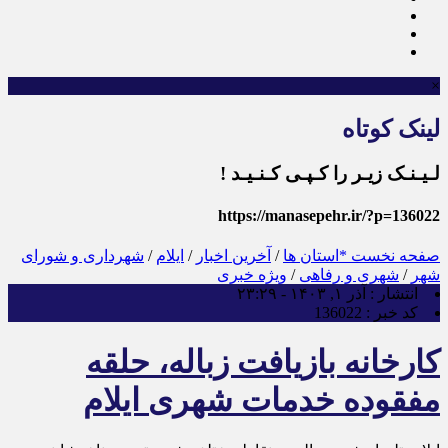
×
لینک کوتاه
لـیـنـک زیـر را کـپـی کـنـیـد !
https://manasepehr.ir/?p=136022
صفحه نخست
*استان ها
/
آخرین اخبار
/
ایلام
/
شهرداری و شورای
شهر
/
شهری و رفاهی
/
ویژه خبری
انتشار :
آذر ۱, ۱۴۰۳ - ۲۳:۲۹
کد خبر :
136022
کارخانه بازیافت زباله، حلقه
مفقوده خدمات شهری ایلام