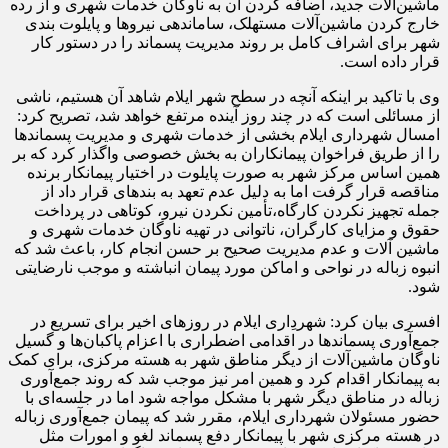
ماشین‌آلات جدید، اضافه کردن آن به ناوگان خدمات شهری و از رده
خارج کردن ماشین‌آلات مستهلک، ساماندهی نیروها و پایلوت بندی
شهر برای اشراف کامل بر روند مدیریت پسماند را در دستور کار
قرار داده است.
وی با تاکید بر اینکه آنچه در سطح شهر ایلام شاهد آن هستیم، ناشی
از مسائلی است که در چند روز آینده مرتفع خواهد شد، تصریح کرد:
امسال شهرداری ایلام بخشی از خدمات شهری و مدیریت پسماندها
را از طریق فراخوان پیمانکاران به بخش خصوصی واگذار کرد که بر
همین اساس مرکز شهر به صورت پایلوت در اختیار پیمانکار برنده
مناقصه قرار گرفت اما به دلیل عدم تعهد به بندهای قرار داد از
جمله تجهیز نکردن کارگاه،تأمین نکردن نیرو، کوتاهی در پرداخت
حقوق و مزایای کارگران، ناتوانی در تهیه ناوگان خدمات شهری و
ماشین آلات و عدم مدیریت صحیح بر حسن انجام کار، باعث شد که
انبوه زباله در نواحی و اماکن مورد پیمان انباشته و موجب نارضایتی
شود.
افسری بیان کرد: شهردِاری ایلام در روزهای اخیر برای تسریع در
جمع‌آوری پسماندها در اقدامی اضطراری با اعزام پاکبان‌ها و گسیل
ناوگان ماشین‌آلات از دیگر مناطق شهر به هسته مرکزی، برای کمک
به پیمانکار اقدام کرد و همین امر نیز موجب شد که روند جمع‌آوری
زباله در مناطق دیگر شهر با مشکل مواجه شود اما در جلسه‌ای با
حضور مسئولان شهرداری ایلام، مقرر شد که پیمان جمع‌آوری زباله
در هسته مرکزی شهر با پیمانکار دفع پسماند لغو و امورات مثل