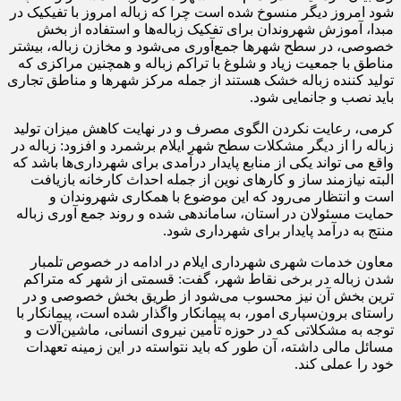
شود امروز دیگر منسوخ شده است چرا که زباله امروز با تفیکیک در
مبدا، آموزش‌ شهروندان برای تفکیک زباله‌ها و استفاده از بخش
خصوصی، در سطح شهرها جمع‌آوری می‌شود و مخازن زباله، بیشتر
مناطق با جمعیت زیاد و شلوغ با تراکم زباله و همچنین مراکزی که
تولید کننده زباله خشک هستند از جمله مرکز شهرها و مناطق تجاری
باید نصب و جانمایی شود.
کرمی، رعایت نکردن الگوی مصرف و در نهایت کاهش میزان تولید
زباله را از دیگر مشکلات سطح شهر ایلام برشمرد و افزود: زباله در
واقع می تواند یکی از منابع پایدار درآمدی برای شهرداری‌ها باشد که
البته نیازمند ساز و کارهای نوین از جمله احداث کارخانه بازیافت
است و انتظار می‌رود که این موضوع با همکاری شهروندان و
حمایت مسئولان در استان، ساماندهی شده و روند جمع آوری زباله
منتج به درآمد پایدار برای شهرداری شود.
معاون خدمات شهری شهرداری ایلام در ادامه در خصوص تلمبار
شدن زباله در برخی نقاط شهر، گفت: قسمتی از شهر که متراکم
ترین بخش آن نیز محسوب می‌شود از طریق بخش خصوصی و در
راستای برون‌سپاری امور، به پیمانکار واگذار شده است، پیمانکار با
توجه به مشکلاتی که در حوزه تأمین نیروی انسانی، ماشین‌آلات و
مسائل مالی داشته، آن طور که باید نتواسته در این زمینه تعهدات
خود را عملی کند.