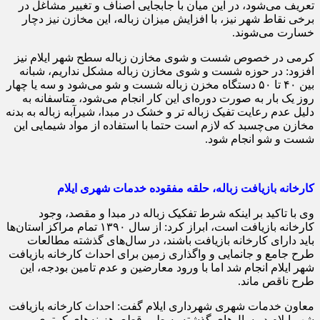
تعریف می‌شود، در این میان با جابجایی اصناف و تغییر مشاغل در
برخی نقاط شهر نیز، با افزایش میزان زباله، این مخازن نیز دچار
خسارت می‌شوند.
کرمی در خصوص شست و شوی مخازن زباله سطح شهر ایلام نیز
افزود: در حوزه شست و شوی مخازن زباله مشکل نداریم، شبانه
بین ۴۰ تا ۵۰ دستگاه مخزن زباله شست و شو می‌شود و سه یا چهار
روز یک بار به صورت دوره‌ای این کار انجام می‌شود، متاسفانه به
دلیل عدم رعایت تفیک زباله تر و خشک در مبدا، شیرآبه زباله‌ به بدنه
مخازن می‌چسبد که لازم است حتما با استفاده از مواد شیمایی این
شست و شو انجام شود.
کارخانه بازیافت زباله، حلقه مفقوده خدمات شهری ایلام
وی با تاکید بر اینکه شرط تفکیک زباله در مبدا و مقصد، وجود
کارخانه بازیافت است، ابراز کرد: از سال ۱۳۹۰ تمام مراکز استان‌ها
باید دارای کارخانه بازیافت باشند، در سال‌های گذشته مطالعات
طرح جامع و جانمایی و واگذاری زمین برای احداث کارخانه بازیافت
شهر ایلام انجام شد اما با ورود معارضین و عدم تامین بودجه، این
طرح ناقص ماند.
معاون خدمات شهری شهرداری ایلام گفت: احداث کارخانه بازیافت
شهر ایلام در سال‌های گذشته به طور قطع، هزینه‌های کمتری