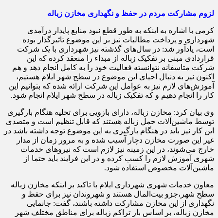
لزوم مشارکت مردم در حفظ و نگهداری مخازن زباله
کرمی با اشاره به اینکه به طور قطع نبود منابع پایدار درآمدی
شهرداری و پرداخت مطالبات نیز بر این موضوع تاثیرگذار بوده
است، یادآور شد: در سال‌های گذشته نیز شهرداری با یک شرکت
قراردادی مبنی بر تفکیک زباله از مبداء را منعقد کرده که این
شرکت متاسفانه نتوانسته فعالیت خود را به کامل انجام دهد و هم
اکنون نیز به دنبال احیای این موضوع در سطح شهر ایلام هستیم،
آموزش‌های لازم نیز به عوامل این شرکت ارائه شده که بتوانیم این
کار را انجام دهیم و که تفکیک زباله در سطح شهر ایلام انجام شود.
وی بیان کرد: مخازن زباله، دارای بازویی برای تخلیه هنگام بارگیری
توسط ماشین‌آلات حمل زباله هستند که قابل تنظیم است و متصدی
این کار نیز باید در هنگام بارگیری به این موضوع توجه داشته باشد در
غیر این صورت مخازن دچار آسیب شده و به مرور زمان از مدار
خارج می‌شوند، در این زمینه نیز لازم است که نیروهای خدمات
شهری آموزش لازم را کسب کرده و در این فرایند باید حتما از
ماشین‌آلات مخصوص استفاده شود.
معاون خدمات شهری شهرداری ایلام با تاکید بر اینکه مخازن زباله
سطح شهر،جزو بیت‌المال هستند و شهروندان نیز برای حفظ و
نگهداری از این مخازن مشارکت داشته باشند، گفت: جانمایی
مخازن زباله، بر اساس بار تراکم زباله برای مناطق مختلف شهر