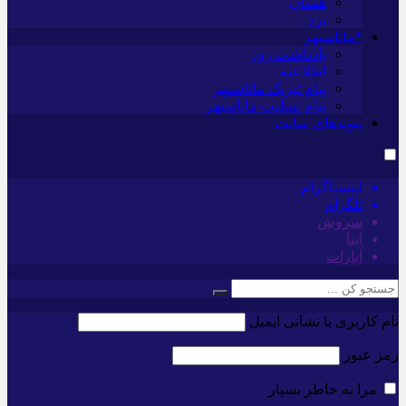
همدان
یزد
*ماناسپهر
یادداشت روز
اطلاعیه
پیام تبریک ماناسپهر
پیام تسلیت ماناسپهر
پیوندهای سایت
اینستاگرام
تلگرام
سروش
ایتا
آپارات
نام کاربری یا نشانی ایمیل
رمز عبور
مرا به خاطر بسپار