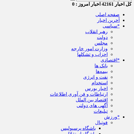
کل اخبار
42161
اخبار امروز :
0
صفحه اصلی
آخرین اخبار
*سیاسی
رهبر انقلاب
دولت
مجلس
وزارت امور خارجه
احزاب و تشکلها
*اقتصادی
بانک ها
بیمه‌ها
نفت و انرژی
استخدام
اخبار بورس
ارتباطات و فن آوری اطلاعات
اقتصاد بین الملل
آگهی های دولتی
تبلیغات
*ورزش
فوتبال
باشگاه پرسپولیس
باشگاه استقلال