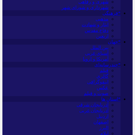
شهری و رفاهی
شهرداری و شورای شهر
*فرهنگی
مذهبی
ایثار و شهادت
دفاع مقدس
اربعین
*جهان
بین الملل
آسیای غربی
آمریکا و اروپا
*چندرسانه‌ای
فیلم
گالری
اینفوگرافی
عکس
صوت و فیلم
*استان ها
آذربایجان شرقی
آذربایجان غربی
اردبیل
اصفهان
البرز
ایلام