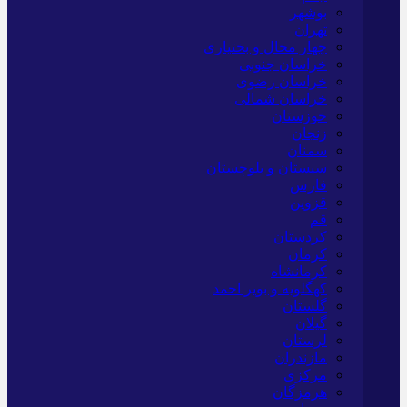
بوشهر
تهران
چهار محال و بختیاری
خراسان جنوبی
خراسان رضوی
خراسان شمالی
خوزستان
زنجان
سمنان
سیستان و بلوچستان
فارس
قزوین
قم
کردستان
کرمان
کرمانشاه
کهگلویه و بویر احمد
گلستان
گیلان
لرستان
مازندران
مرکزی
هرمزگان