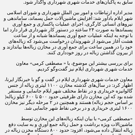
سابق به پاکبان‌های خدمات شهری شهرداری واگذار شود.
مدیر اداره ارتباطات و امور بین الملل شهرداری و شورای اسلامی
شهر ایلام یادآور شد: افزایش ماشین‌آلات حمل پسماند، ساماندهی و
نیروهای انسانی کارگری، اجرای عملیات پاکسازی و جمع آوری
پسماندها به صورت ۲۴ ساعته در دستور کار شهرداری قرار دارد اما
با توجه به اینکه عملیات جمع آوری پسماندها شبانه و از ساعت
هشت آغاز می‌شود از شهروندان درخواست می‌شود که زباله‌های
خود را در همین ساعت برای جمع آوری در مخازن زباله‌ها بیاندازند و
از بیرون گذاشتن زباله در روز خودداری کنند.
برای بررسی بیشتر این موضوع، با « مصطفی کرمی» معاون
خدمات شهری شهرداری ایلام نیز گفت‌وگو کردیم.
معاون خدمات شهری شهرداری ایلام در گفت و گو با خبرنگار ایرنا،
اظهار کرد: در سال‌های گذشته مخازن ۱۱۰۰ لیتری زباله از جنس
گالوانیزه خریداری و در نقاط مختلف شهر ایلام جانمایی و مستقر
شده بود که این مخازن دارای ظرفیتی حدود ۵۰۰ تا ۶۰۰ کیلو زباله(
بر اساس حجم زباله) هستند و همچنین در ۲ مرحله دیگر نیز مخازن
۱۶۰۰ لیتری خریداری و در برخی نقاط شهر جانمایی شد.
«مصطفی کرمی» با بیان اینکه زباله‌های این مخازن توسط
ماشین‌الات ویژه برداشت و حمل زباله جمع آوری و به سایت دفع
زباله انتقال داده می‌شود، افزود: حدود ۸۰۰ دستگاه مخزن زباله در