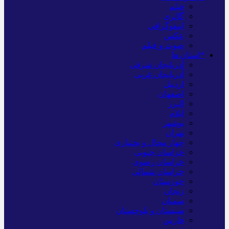
فیلم
گالری
اینفوگرافی
عکس
صوت و فیلم
*استان ها
آذربایجان شرقی
آذربایجان غربی
اردبیل
اصفهان
البرز
ایلام
بوشهر
تهران
چهار محال و بختیاری
خراسان جنوبی
خراسان رضوی
خراسان شمالی
خوزستان
زنجان
سمنان
سیستان و بلوچستان
فارس