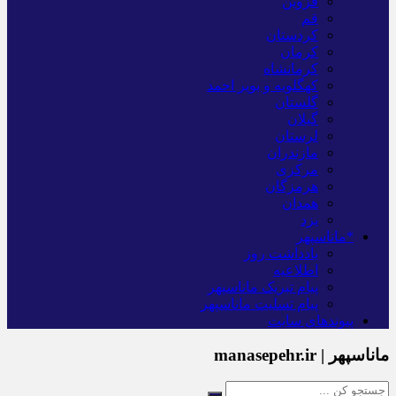
قزوین
قم
کردستان
کرمان
کرمانشاه
کهگلویه و بویر احمد
گلستان
گیلان
لرستان
مازندران
مرکزی
هرمزگان
همدان
یزد
*ماناسپهر
یادداشت روز
اطلاعیه
پیام تبریک ماناسپهر
پیام تسلیت ماناسپهر
پیوندهای سایت
ماناسپهر | manasepehr.ir