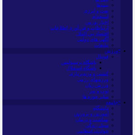
بیمه‌ها
نفت و انرژی
استخدام
اخبار بورس
ارتباطات و فن آوری اطلاعات
اقتصاد بین الملل
آگهی های دولتی
تبلیغات
*ورزش
فوتبال
باشگاه پرسپولیس
باشگاه استقلال
کشتی و وزنه‌برداری
ورزشهای رزمی
ورزش زنان
توپ و تور
سایر حوزه ها
*جامعه
دانشگاه
آموزش و پرورش
بهداشت و درمان
سبک زندگی
حوادث، انتظامی