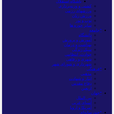
باشگاه استقلال
کشتی و وزنه‌برداری
ورزشهای رزمی
ورزش زنان
توپ و تور
سایر حوزه ها
*جامعه
دانشگاه
آموزش و پرورش
بهداشت و درمان
سبک زندگی
حوادث، انتظامی
شهری و رفاهی
شهرداری و شورای شهر
*فرهنگی
مذهبی
ایثار و شهادت
دفاع مقدس
اربعین
*جهان
بین الملل
آسیای غربی
آمریکا و اروپا
*چندرسانه‌ای