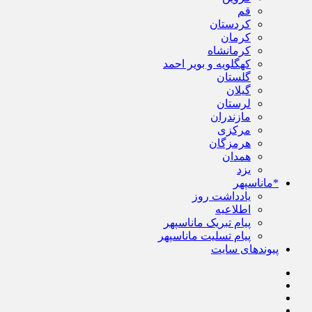
قم
کردستان
کرمان
کرمانشاه
کهگلویه و بویر احمد
گلستان
گیلان
لرستان
مازندران
مرکزی
هرمزگان
همدان
یزد
*ماناسپهر
یادداشت روز
اطلاعیه
پیام تبریک ماناسپهر
پیام تسلیت ماناسپهر
پیوندهای سایت