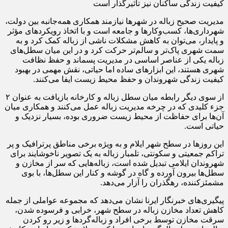
کیفیت زندگی ساکنان نیز تأثیرگذار است
مدیریت صحیح زباله در شهرها نیازمند همکاری همه‌جانبه بین دولت،
شهرداری‌ها، کسب‌وکارها و جامعه است و با اتخاذ رویکردهای مؤثر
و پایدار، می‌توان به کاهش مشکلات ناشی از زباله کمک کرد و به
سمت شهری پاک‌تر و سالم‌تر حرکت کرد و در این میان سطل‌های
زباله یکی از عناصر اساسی در مدیریت پسماند و حفظ نظافت
شهری هستند، این ابزارهای ساده اما حیاتی، نقش مهمی در بهبود
کیفیت زندگی شهروندان و حفظ محیط زیست ایفا می‌کنند.
از سوی دیگر رابطه میان سطل زباله و کارخانه بازیافت به عنوان ۲
جزء کلیدی که در چرخه مدیریت زباله عمل می‌کنند و همکاری میان
آن‌ها برای حفاظت از محیط زیست ضروری بوده، بسیار نزدیک و
حیاتی است.
این روزها در سطح شهر ایلام و به ویژه برخی مناطق پرترافیک و پر
تراکم جمعیتی و سکونتی، تلمبار زباله به یک تصویر ناخوشایند برای
شهروندان ایلامی تبدیل شده است، زباله‌هایی که سر از مخازن و
سطل‌ها بیرون آورده و گاه در گوشه و کنار این سطل‌ها، با بوی
مشمئزکننده، رهگذران را آزار می‌دهد.
پیگیری‌های خبرنگار ایرنا نشان می‌دهد که مجموعه عواملی از جمله
کاهش تعداد مخازن زباله در سطح شهر، خرابی و فرسوده شدن،
سرقت مخازن توسط برخی افراد و زباله‌گردها و زیر رو کردن