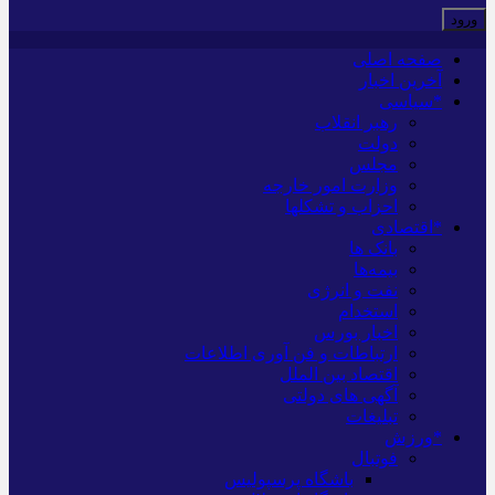
صفحه اصلی
آخرین اخبار
*سیاسی
رهبر انقلاب
دولت
مجلس
وزارت امور خارجه
احزاب و تشکلها
*اقتصادی
بانک ها
بیمه‌ها
نفت و انرژی
استخدام
اخبار بورس
ارتباطات و فن آوری اطلاعات
اقتصاد بین الملل
آگهی های دولتی
تبلیغات
*ورزش
فوتبال
باشگاه پرسپولیس