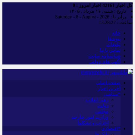
کل اخبار
42161
اخبار امروز :
0
تاریخ : شنبه, ۱۷ مرداد , ۱۴۰۵
برابر با : Saturday - 8 - August - 2026
ساعت :
13:28:28
خانه
پیوندها
تبلیغات
تماس با ما
شناسنامه سایت
آگهی های دولتی
صفحه اصلی
آخرین اخبار
*سیاسی
رهبر انقلاب
دولت
مجلس
وزارت امور خارجه
احزاب و تشکلها
*اقتصادی
بانک ها