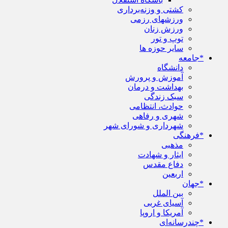
کشتی و وزنه‌برداری
ورزشهای رزمی
ورزش زنان
توپ و تور
سایر حوزه ها
*جامعه
دانشگاه
آموزش و پرورش
بهداشت و درمان
سبک زندگی
حوادث، انتظامی
شهری و رفاهی
شهرداری و شورای شهر
*فرهنگی
مذهبی
ایثار و شهادت
دفاع مقدس
اربعین
*جهان
بین الملل
آسیای غربی
آمریکا و اروپا
*چندرسانه‌ای