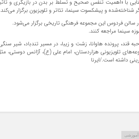
شنایی با «اهمیت تنفس صحیح و تسلط بر بدن در بازیگری و تاثی
تبلیغات
 شناخته‌شده و پیشکسوت سینما، تئاتر و تلویزیون برگزار می‌کند.
زه سینما مراجعه کنند.
 قند، پرونده هاوانا، زشت و زیبا، در مسیر تندباد، شیر سنگی
ه‌های تلویزیونی هزاردستان، امام علی (ع)، آژانس دوستی، مث
ینی داشته است./ایرنا
*چندرسانه‌ای
*استان ها
فیلم
آذربایجان شرق
گالری
آذربایجان غربی
اینفوگرافی
اردبیل
عکس
اصفهان
 آموزشی
صوت و فیلم
البرز