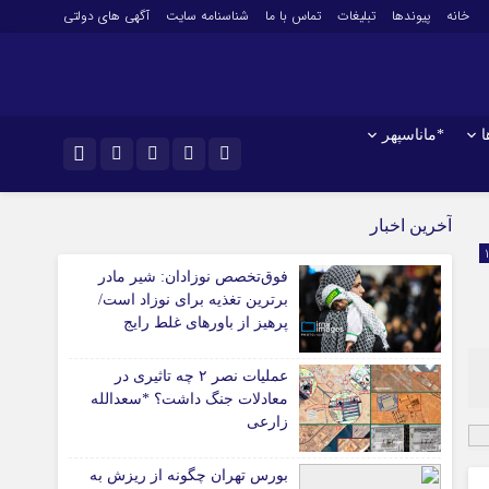
خانه
پیوندها
تبلیغات
تماس با ما
شناسنامه سایت
آگهی های دولتی
ا
*ماناسپهر
نام کاربری یا نشانی ایمیل
*ورزش
اینستاگرام
آخرین اخبار
فوتبال
تلگرام
فوق‌تخصص نوزادان: شیر مادر
باشگاه پرسپولیس
رمز عبور
برترین تغذیه برای نوزاد است/
سروش
باشگاه استقلال
پرهیز از باورهای غلط رایج
کشتی و وزنه‌برداری
ایتا
ورزشهای رزمی
عملیات نصر ۲ چه تاثیری در
مرا به خاطر بسپار
آپارات
معادلات جنگ داشت؟ *سعدالله
آوری اطلاعات
ورزش زنان
زارعی
ل
توپ و تور
ی
سایر حوزه ها
بورس تهران چگونه از ریزش به