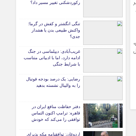
ر
رکوردشکنی تغییر مسیر داد؟
*جامعه
دانشگاه
تنگی انگشتر و کفش در گرما؛
آموزش و پرورش
واکنش طبیعی بدن یا هشدار
جدی؟
بهداشت و درمان
،
سبک زندگی
ل
غریب‌آبادی: دیپلماسی در جنگ
حوادث، انتظامی
ادامه دارد، اما با ادبیاتی متناسب
شهری و رفاهی
با شرایط جنگی
شهرداری و شورای شهر
رضایی: یک درصد بودجه فوتبال
را به والیبال نشسته بدهید
*ماناسپهر
ی
یادداشت روز
اطلاعیه
دفتر حفاظت منافع ایران در
قاهره: ترامپ اکنون التماس
پیام تبریک ماناسپهر
توافقی را می‌کند که خودش
پیام تسلیت ماناسپهر
ویران کرد
اردوغان: توافقنامه مکه پذیرای