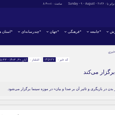
برابر با : Sunday - 9 - August - 2026
ساعت :
8:40:02
زش
*جامعه
*فرهنگی
*جهان
*چندرسانه‌ای
*استان ه
*سیاسی
*اقتصادی
خبری
رهبر انقلاب
بانک ها
کد خبر :
135927
انتشار :
آبان ۳۰, ۱۴۰۳ - ۱۵:۳۳
دولت
بیمه‌ها
رگزار می‌کند
مجلس
نفت و انرژی
وزارت امور خارجه
استخدام
احزاب و تشکلها
اخبار بورس
دن در بازیگری و تاثیر آن بر صدا و بیان» در موزه سینما برگزار می‌شود.
ارتباطات و فن 
اقتصاد بین المل
آگهی های دولت