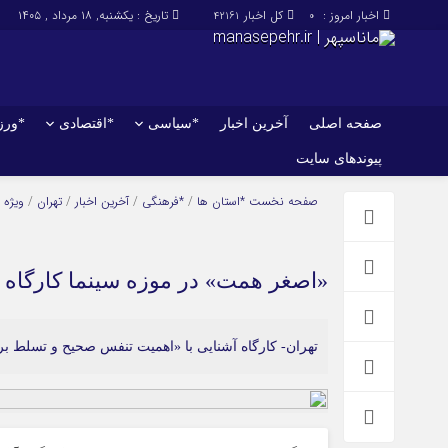
اخبار امروز :
کل اخبار
تاریخ : یکشنبه, ۱۸ مرداد , ۱۴۰۵
42161
0
صفحه اصلی
آخرین اخبار
*سیاسی
*اقتصادی
*ور
پیوندهای سایت
صفحه اصلی
آخرین اخبار
صفحه نخست
*استان ها
/
*فرهنگی
/
آخرین اخبار
/
تهران
/
ویژه 
«اصغر همت» در موزه سینما کارگاه ب
تهران- کارگاه آشنایی با «اهمیت تنفس صحیح و تسلط بر ب