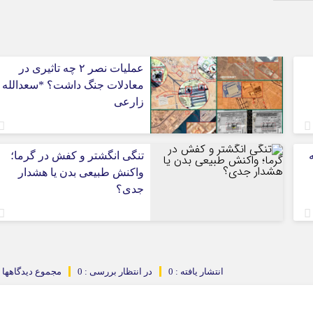
ایلام
بوشهر
تهران
عملیات نصر ۲ چه تاثیری در
چهار محال و بخ
معادلات جنگ داشت؟ *سعدالله
خراسان جنوبی
زارعی
خراسان رضوی
خراسان شمالی
خوزستان
تنگی انگشتر و کفش در گرما؛
واکنش طبیعی بدن یا هشدار
زنجان
جدی؟
سمنان
سیستان و بلو
فارس
قزوین
انتشار یافته : 0
در انتظار بررسی : 0
مجموع دیدگاهها : 
قم
کردستان