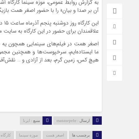
به گزارش روابط عمومی، موزه سینما کارگاه آ
آن بر صدا و بیان» را با حضور اصغر همت بازیگر
این کارگاه روز دوشنبه پنجم آذرماه ساعت ۱۵ در سالن فردوس این مجموعه فرهنگی تاریخی برگزار می‌شود.
علاقمندان برای حضور در این کارگاه به سایت مو
اصغر همت در فیلم‌های سینمایی همچون یه حبه
ما ایستاده‌ایم، سرخپوست‌ها و همچنین مجموع
هیچ کس، زمین گرم، بعد از آزادی و … نقش‌آفر
*فرهنگی
*جهان
مذهبی
بین الملل
ایثار و شهادت
آسیای غربی
دفاع مقدس
آمریکا و اروپا
ارسال :
manasepehr
منبع :
ایرنا
اربعین
برچسب ها
اصغر همت
موزه سینما
کارگاه