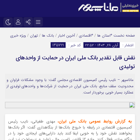
نام کاربری یا نشانی ایمیل
اینستاگرام
تلگرام
صفحه نخست
*استان ها
/
*اقتصادی
/
آخرین اخبار
/
بانک ها
/
تهران
/
ویژه خبری
انتشار :
آبان ۲۸, ۱۴۰۳ - ۲۲:۵۲
کد خبر :
135799
سروش
ایتا
نقش قابل تقدیر بانک ملی ایران در حمایت‌ از واحدهای
رمز عبور
آپارات
تولیدی
ماناسپهر – نایب رئیس کمیسیون اقتصادی مجلس گفت: با وجود مشکلات فراوان و
مرا به خاطر بسپار
محدودیت سقف منابع، بانک ملی ایران در حمایت از شرکت‌ها و واحدهای تولیدی از
عملکرد بسیار خوبی برخوردار است.
به گزارش روابط عمومی بانک ملی ایران،
مهدی طغیانی، نایب رئیس
کمیسیون اقتصادی در رابطه با خروج بانک‌ها از بنگاهداری گفت: اگر بانک‌ها
بخواهند نقش خود را به خوبی ایفا کنند باید دارایی‌های ایجادی خود را در
بنگاه سازی فعال کنند. ماده 12 قانون تامین مالی تولید و زیرساخت نیز این