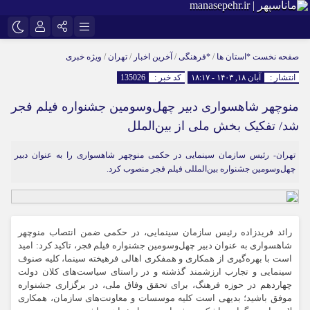
نام کاربری یا نشانی ایمیل
اینستاگرام
تلگرام
صفحه نخست
*استان ها
/
*فرهنگی
/
آخرین اخبار
/
تهران
/
ویژه خبری
انتشار :
آبان ۱۸, ۱۴۰۳ - ۱۸:۱۷
کد خبر :
135026
سروش
ایتا
منوچهر شاهسواری دبیر چهل‌وسومین جشنواره فیلم فجر
رمز عبور
آپارات
شد/ تفکیک بخش ملی از بین‌الملل
تهران- رئیس سازمان سینمایی در حکمی منوچهر شاهسواری را به عنوان دبیر
مرا به خاطر بسپار
چهل‌وسومین جشنواره بین‌المللی فیلم فجر منصوب کرد.
رائد فریدزاده رئیس سازمان سینمایی، در حکمی ضمن انتصاب منوچهر
شاهسواری به عنوان دبیر چهل‌وسومین جشنواره فیلم فجر، تاکید کرد: امید
است با بهره‌گیری از همکاری و همفکری اهالی فرهیخته سینما، کلیه صنوف
سینمایی و تجارب ارزشمند گذشته و در راستای سیاست‌های کلان دولت
چهاردهم در حوزه فرهنگ، برای تحقق وفاق ملی، در برگزاری جشنواره
موفق باشید؛ بدیهی است کلیه موسسات و معاونت‌های سازمان، همکاری