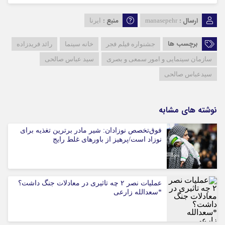
ارسال :
منبع :
manasepehr
ایرنا
برچسب ها
جشنواره فیلم فجر
خانه سینما
رائد فریدزاده
سازمان سینمایی و امور سمعی و بصری
سید عباس صالحی
سیدعباس صالحی
نوشته های مشابه
فوق‌تخصص نوزادان: شیر مادر برترین تغذیه برای
نوزاد است/پرهیز از باورهای غلط رایج
عملیات نصر ۲ چه تاثیری در معادلات جنگ داشت؟
*سعدالله زارعی