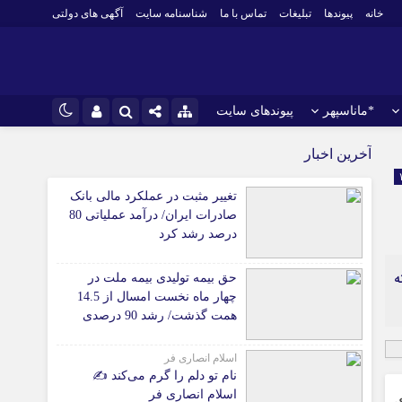
خانه
پیوندها
تبلیغات
تماس با ما
شناسنامه سایت
آگهی های دولتی
*ماناسپهر
پیوندهای سایت
نام کاربری یا نشانی ایمیل
اینستاگرام
*ورزش
آخرین اخبار
فوتبال
تلگرام
تغییر مثبت در عملکرد مالی بانک
باشگاه پرسپولیس
رمز عبور
صادرات ایران/ درآمد عملیاتی 80
سروش
باشگاه استقلال
درصد رشد کرد
ایتا
کشتی و وزنه‌برداری
ه
حق بیمه تولیدی بیمه ملت در
ورزشهای رزمی
مرا به خاطر بسپار
آپارات
چهار ماه نخست امسال از 14.5
 آوری اطلاعات
ورزش زنان
همت گذشت/ رشد 90 درصدی
لل
توپ و تور
نسبت به مدت مشابه سال
گذشته
ی
سایر حوزه ها
اسلام انصاری فر
نام تو دلم را گرم می‌کند ✍️
اسلام انصاری فر
ی
*جامعه