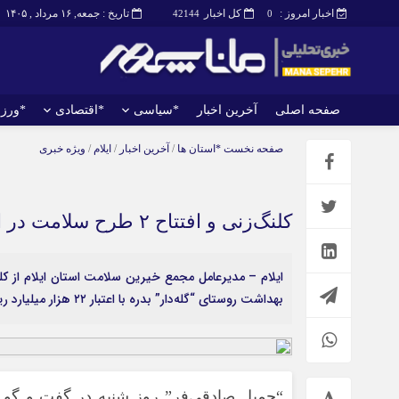
اخبار امروز :
کل اخبار
تاریخ : جمعه, ۱۶ مرداد , ۱۴۰۵
42144
0
صفحه اصلی
آخرین اخبار
*سیاسی
*اقتصادی
*ورز
صفحه اصلی
آخرین اخبار
صفحه نخست
*استان ها
/
آخرین اخبار
/
ایلام
/
ویژه خبری
کلنگ‌زنی و افتتاح ۲ طرح سلامت در ایلام با ۲۲ هزار میلیارد ریال اعتبار
ایلام – مدیرعامل مجمع خیرین سلامت استان ایلام از کل
بهداشت روستای “گله‌دار” بدره با اعتبار ۲۲ هزار میلیارد ریال خبر داد.
“جمیل صادقی‌فر” روز شنبه در گفت و گو با 