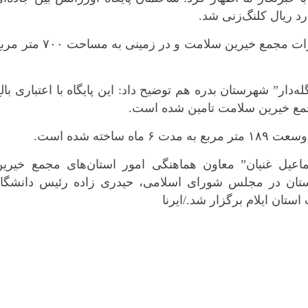
وی افزود: اعتبارات این پایگاه از محل اعتبارات مجمع خیرین سلامت و در زمینی به مساحت ۰
دار” شهرستان بدره هم توضیح داد: این پایگاه با اعتباری بال
مجمع خیرین سلامت تامین شده است.
اخته شده است.
ماعیل غنیان” معاون هماهنگی امور استان‌های مجمع خیرین
*چندرسانه‌ای
*استان ها
استان در مجلس شورای اسلامی، حیدری زاده رئیس دانشگاه
ان ایلام‌ برگزار شد./ایرنا
فیلم
آذربایجان شر
گالری
آذربایجان غرب
اینفوگرافی
اردبیل
عکس
اصفهان
صوت و فیلم
البرز
ایلام