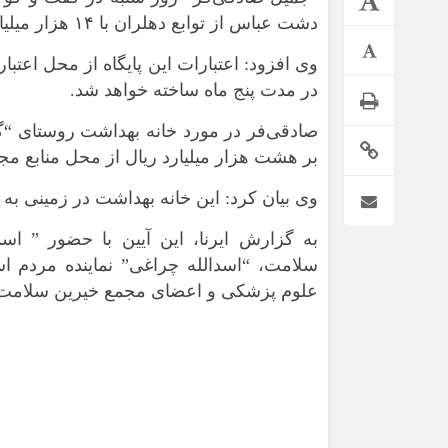
دشت عباس از توابع دهلران با ۱۴ هزار میلیارد ریال کلنگ‌زنی شد.
در مدت پنج ماه ساخته خواهد شد.
صادقی‌فر در مورد خانه بهداشت روستای “گله‌
بر هشت هزار میلیارد ریال از محل منابع 
وی بیان کرد: این خانه بهداشت در زمینی به وسعت ۱۸۹ متر مربع به مدت ۶ ماه س
به گزارش ایرنا، این آیین با حضور ” اس
*فرهنگی
*جهان
سلامت، “اسدالله چراغی” نماینده مردم 
علوم پزشکی و اعضای مجمع خیرین سلامت است
مذهبی
بین الملل
ایثار و شهادت
آسیای غربی
دفاع مقدس
آمریکا و اروپا
اربعین