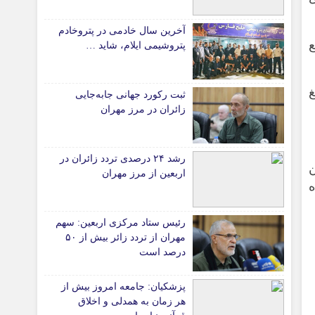
دانشگاه
آخرین سال خادمی در پتروخادم
۷۰ متر مربع
آموزش و پرورش
پتروشیمی ایلام، شاید …
بهداشت و درمان
سبک زندگی
غ
ثبت رکورد جهانی جابه‌جایی
حوادث، انتظامی
زائران در مرز مهران
شهری و رفاهی
شهرداری و شورای شهر
رشد ۲۴ درصدی تردد زائران در
اربعین از مرز مهران
*ماناسپهر
قی
یادداشت روز
رئیس ستاد مرکزی اربعین: سهم
ی
اطلاعیه
مهران از تردد زائر بیش از ۵۰
پیام تبریک ماناسپهر
درصد است
پیام تسلیت ماناسپهر
پزشکیان: جامعه امروز بیش از
پیوندهای سایت
هر زمان به همدلی و اخلاق