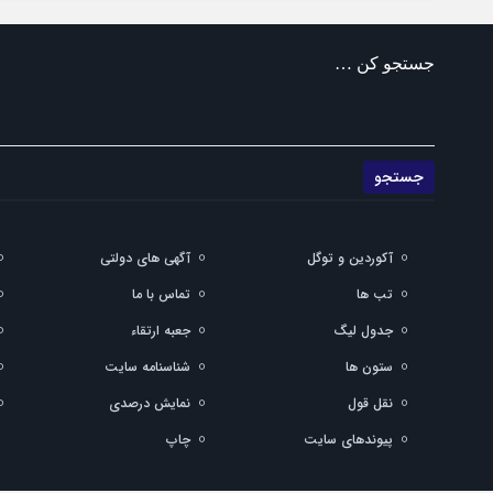
جستجو کن …
آکوردین و توگل
آگهی های دولتی
تب ها
تماس با ما
جدول لیگ
جعبه ارتقاء
ستون ها
شناسنامه سایت
نقل قول
نمایش درصدی
پیوندهای سایت
چاپ