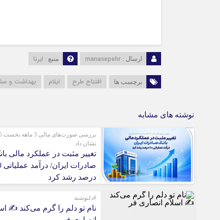
manasepehr
ایرنا
ارسال :
منبع :
افتتاح طرح
ایلام
بهداشت و سل
برچسب ها
نوشته های مشابه
بررسی 
نشان داد
تغییر مثبت در عملکرد مالی بان
صادرات
درصد رشد کرد
#دلنوشته
نام تو دلم را گرم می‌کند ✍️ اس
انصاری فر