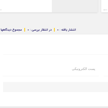
کرمانشاه
کهگلویه و بویر
گلستان
گیلان
لرستان
انتشار یافته : 0
در انتظار بررسی : 0
مجموع دیدگاهها : 
مازندران
مرکزی
هرمزگان
همدان
یزد
پست الکترونیکی