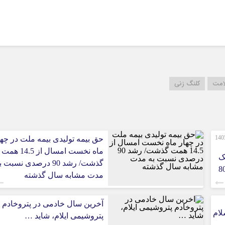
بوشهر
تهران
چهار محال و بخ
خراسان جنوب
خراسان رضوی
خراسان شمال
امت
کلنگ زنی
خوزستان
زنجان
سمنان
صورت‌های مالی 3 ماهه نخست 1405
حق بیمه تولیدی بیمه ملت در چها
سیستان و بلو
ماه نخست امسال از 14.5 همت
فارس
ک
گذشت/ رشد 90 درصدی نسبت 
قزوین
 ایران/ درآمد عملیاتی 80
مدت مشابه سال گذشته
قم
کردستان
آخرین سال خادمی در پتروخادم
کرمان
لام
پتروشیمی ایلام، شاید …