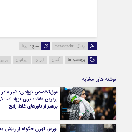
ارسال :
منبع :
manasepehr
ایرنا
برچسب ها
آلمان
ایران
ایرانیان
برلین
نوشته های مشابه
فوق‌تخصص نوزادان: شیر مادر
برترین تغذیه برای نوزاد است/
پرهیز از باورهای غلط رایج
بورس تهران چگونه از ریزش به