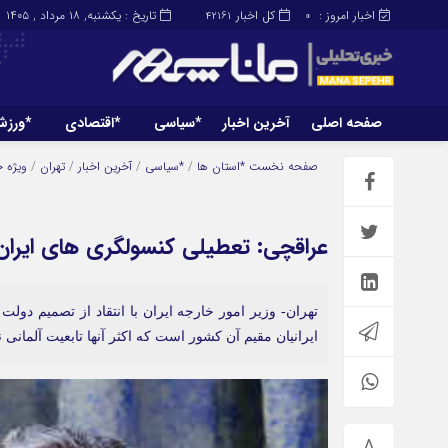
اخبار امروز :
کل اخبار
تاریخ : یکشنبه, ۱۸ مرداد , ۱۴۰۵
42161
0
صفحه اصلی
آخرین اخبار
*سیاسی
*اقتصادی
*ورز
صفحه اصلی
آخرین اخبار
صفحه نخست
*استان ها
/
*سیاسی
/
آخرین اخبار
/
تهران
/
ویژه 
عراقچی: تعطیلی کنسولگری های ایران 
تهران- وزیر امور خارجه ایران با انتقاد از تصمیم دو
ایرانیان مقیم آن کشور است که اکثر آنها تابعیت آلمانی نی