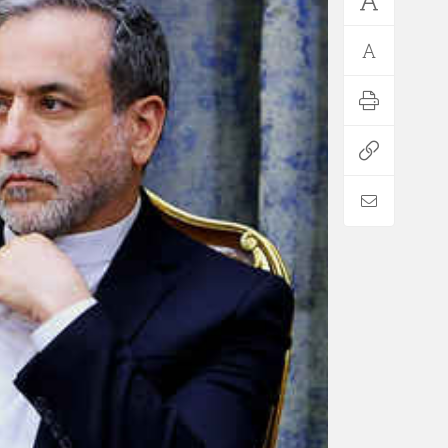
*فرهنگی
*جهان
مذهبی
بین الملل
ایثار و شهادت
آسیای غربی
دفاع مقدس
آمریکا و اروپا
اربعین