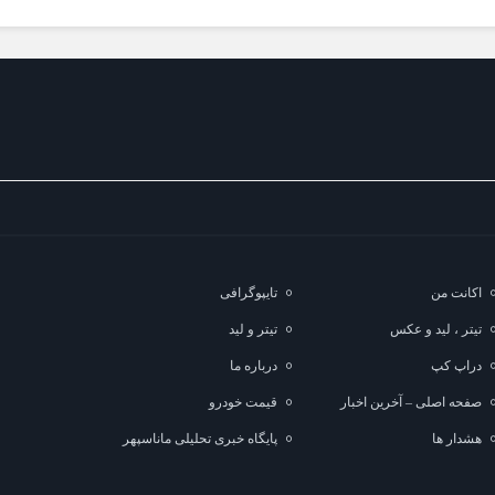
اکانت من
تایپوگرافی
تیتر ، لید و عکس
تیتر و لید
دراپ کپ
درباره ما
صفحه اصلی – آخرین اخبار
قیمت خودرو
هشدار ها
پایگاه خبری تحلیلی ماناسپهر