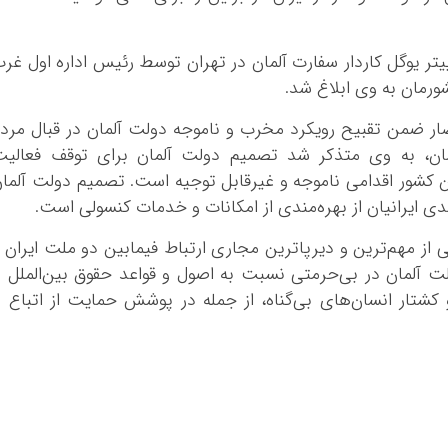
کرمانشاه
کهگلویه و بویر
یتر یوگل کاردار سفارت آلمان در تهران توسط رئیس اداره اول غر
گلستان
ورمان به وی ابلاغ شد.
گیلان
لرستان
ار ضمن تقبیح رویکرد مخرب و ناموجه دولت آلمان در قبال مرد
مازندران
 آلمان، به وی متذکر شد تصمیم دولت آلمان برای توقف فعالی
مرکزی
 کشور اقدامی ناموجه و غیرقابل توجیه است. تصمیم دولت آلما
دی ایرانیان از بهره‌مندی از امکانات و خدمات کنسولی است.
هرمزگان
همدان
 از مهم‌ترین و دیرپاترین مجاری ارتباط فیمابین دو ملت ایران 
یزد
ت آلمان در بی‌حرمتی نسبت به اصول و قواعد حقوق بین‌الملل ر
کشتار انسان‌های بی‌گناه، از جمله در پوشش حمایت از اتباع ر