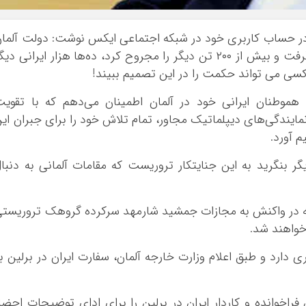
بوشهر
تهران
روز جمعه – ۱۱ آبان ماه – در حساب کاربری خود در شبکه اجتماعی ایکس نوشت: دولت آلما
چهار محال و بخ
در حمایت از تروریستی که جان ۱۴ بی‌گناه را گرفت و بیش از ۲۰۰ تن دیگر را مجروح کرد، ده‌ها هزار ایرانی دی
خراسان جنوبی
 کسی می تواند حکمت را در این تصمیم ببیند!
خراسان رضوی
هموطنان ایرانی خود در آلمان اطمینان می‌دهم که با تقوی
خراسان شمالی
ایندگی‌های دیپلماتیک مجاور، تمام تلاش خود را برای جبران ای
خوزستان
 آورد.
زنجان
 بنگرید به این جنایتکار تروریست که مقامات آلمانی به دنبا
سمنان
سیستان و بلو
فارس
د که در واکنش به مجازات جمشید شارمهد سرکرده گروهک تروریست
خواهند شد.
قزوین
قم
ی دارد و طبق اعلام وزارت خارجه آلمان، سفارت ایران در برلین ب
کردستان
کرمان
فراخوانده و کاردار ایران در برلین را برای ادای توضیحات احضا