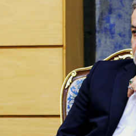
*چندرسانه‌ای
*استان ها
فیلم
آذربایجان شرق
گالری
آذربایجان غربی
اینفوگرافی
اردبیل
عکس
اصفهان
صوت و فیلم
البرز
ایلام