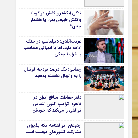
دانشگاه
تنگی انگشتر و کفش در گرما؛
آموزش و پرورش
واکنش طبیعی بدن یا هشدار
جدی؟
بهداشت و درمان
سبک زندگی
غریب‌آبادی: دیپلماسی در جنگ
حوادث، انتظامی
ادامه دارد، اما با ادبیاتی متناسب
با شرایط جنگی
شهری و رفاهی
شهرداری و شورای شهر
رضایی: یک درصد بودجه فوتبال
را به والیبال نشسته بدهید
*ماناسپهر
ی
یادداشت روز
دفتر حفاظت منافع ایران در
اطلاعیه
قاهره: ترامپ اکنون التماس
پیام تبریک ماناسپهر
توافقی را می‌کند که خودش
پیام تسلیت ماناسپهر
ویران کرد
اردوغان: توافقنامه مکه پذیرای
پیوندهای سایت
مشارکت کشورهای دوست است