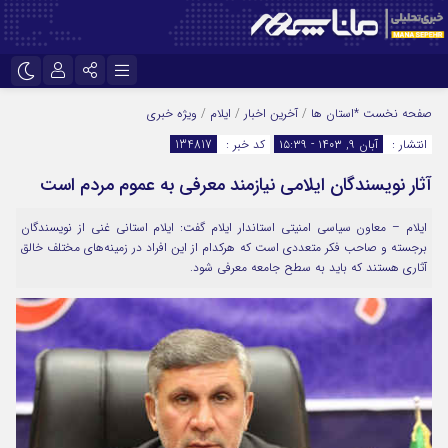
نام کاربری یا نشانی ایمیل
اینستاگرام
تلگرام
صفحه نخست
*استان ها
/
آخرین اخبار
/
ایلام
/
ویژه خبری
انتشار :
آبان ۹, ۱۴۰۳ - ۱۵:۳۹
کد خبر :
134817
سروش
ایتا
آثار نویسندگان ایلامی نیازمند معرفی به عموم مردم است
رمز عبور
آپارات
ایلام – معاون سیاسی امنیتی استاندار ایلام گفت: ایلام استانی غنی از نویسندگان
برجسته و صاحب فکر متعددی است که هرکدام از این افراد در زمینه‌های مختلف خالق
مرا به خاطر بسپار
آثاری هستند که باید به سطح جامعه معرفی شود.