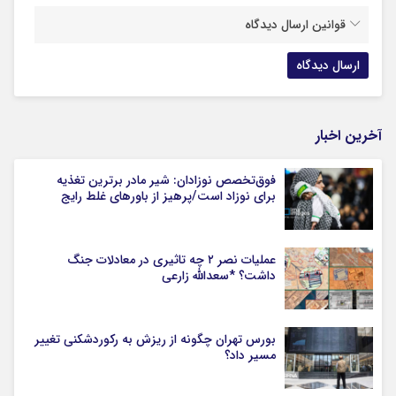
قوانین ارسال دیدگاه
آخرین اخبار
فوق‌تخصص نوزادان: شیر مادر برترین تغذیه
برای نوزاد است/پرهیز از باورهای غلط رایج
عملیات نصر ۲ چه تاثیری در معادلات جنگ
داشت؟ *سعدالله زارعی
بورس تهران چگونه از ریزش به رکوردشکنی تغییر
مسیر داد؟