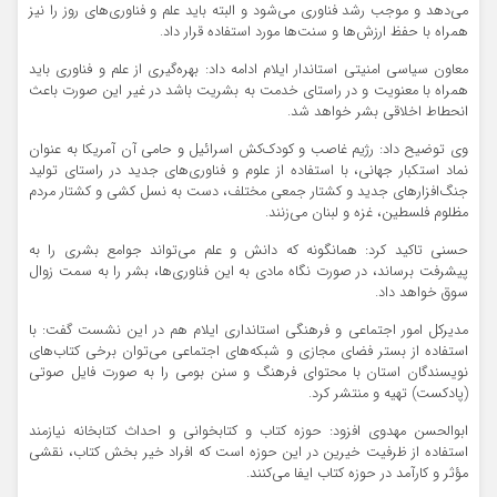
می‌دهد و موجب رشد فناوری می‌شود و البته باید علم و فناوری‌های روز را نیز
همراه با حفظ ارزش‌ها و سنت‌ها مورد استفاده قرار داد.
معاون سیاسی امنیتی استاندار ایلام ادامه داد: بهره‌گیری از علم و فناوری باید
همراه با معنویت و در راستای خدمت به بشریت باشد در غیر این صورت باعث
انحطاط اخلاقی بشر خواهد شد.
وی توضیح داد: رژیم غاصب و کودک‌کش اسرائیل و حامی آن آمریکا به عنوان
نماد استکبار جهانی، با استفاده از علوم و فناوری‌های جدید در راستای تولید
جنگ‌افزارهای جدید و کشتار جمعی مختلف، دست به نسل کشی و کشتار مردم
مظلوم فلسطین، غزه و لبنان می‌زنند.
حسنی تاکید کرد: همانگونه که دانش و علم می‌تواند جوامع بشری را به
پیشرفت برساند، در صورت نگاه مادی به این فناوری‌ها، بشر را به سمت زوال
سوق خواهد داد.
مدیرکل امور اجتماعی و فرهنگی استانداری ایلام هم در این نشست گفت: با
استفاده از بستر فضای مجازی و شبکه‌های اجتماعی می‌توان برخی کتاب‌های
نویسندگان استان با محتوای فرهنگ و سنن بومی را به صورت فایل صوتی
(پادکست) تهیه و منتشر کرد.
ابوالحسن مهدوی افزود: حوزه کتاب و کتابخوانی و احداث کتابخانه نیازمند
استفاده از ظرفیت خیرین در این حوزه است که افراد خیر بخش کتاب، نقشی
مؤثر و کارآمد در حوزه کتاب ایفا می‌کنند.