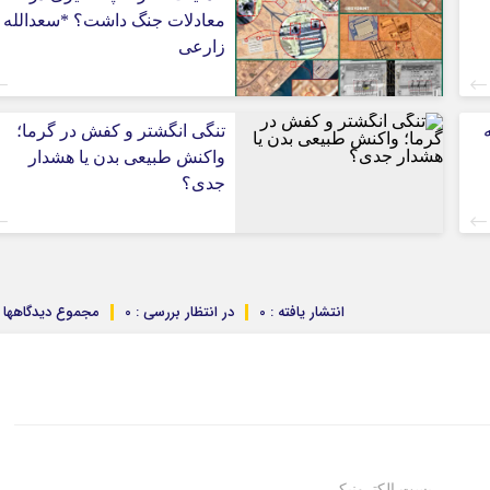
معادلات جنگ داشت؟ *سعدالله
زارعی
تنگی انگشتر و کفش در گرما؛
واکنش طبیعی بدن یا هشدار
جدی؟
انتشار یافته : 0
در انتظار بررسی : 0
مجموع دیدگاهها : 
پست الکترونیکی