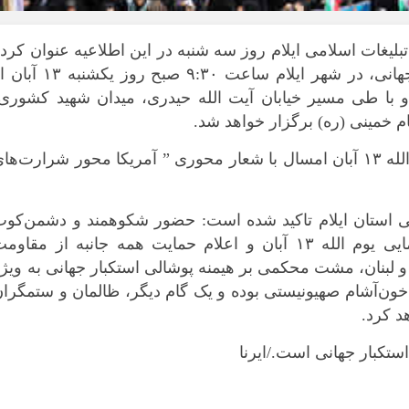
بوشهر
تهران
غات اسلامی ایلام روز سه شنبه در این اطلاعیه عنوان کرد
چهار محال و بخ
است: مراسم روز ملی مبارزه با استکبار جهانی، در شهر ایلام ساعت ٩:٣٠ صبح روز یکش
خراسان جنوبی
و با طی مسیر خیابان آیت الله حیدری، میدان شهید کشوری،
ام خمینی (ره) برگزار خواهد شد.
خراسان رضوی
خراسان شمال
در این اطلاعیه آمده است: بزرگداشت یوم الله ١٣ آبان امسال با شعار محوری ” آمریکا محور شرارت‌ها
خوزستان
زنجان
می استان ایلام تاکید شده است: حضور شکوهمند و دشمن‌کوب
سمنان
فرزندان غیور استان مرزی ایلام در راهپیمایی یوم الله ۱۳ آبان و اعلام حمایت همه‌ جانبه از مقاو
سیستان و بلو
لبنان، مشت محکمی بر هیمنه پوشالی استکبار جهانی به ویژ
فارس
ون‌آشام صهیونیستی بوده و یک گام دیگر، ظالمان و ستمگرا
قزوین
د کرد.
قم
کردستان
کرمان