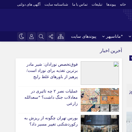
خانه
پیوندها
تبلیغات
تماس با ما
شناسنامه سایت
آگهی های دولتی
*ماناسپهر
پیوندهای سایت
نام کاربری یا نشانی ایمیل
اینستاگرام
*ورزش
آخرین اخبار
فوتبال
تلگرام
فوق‌تخصص نوزادان: شیر مادر
باشگاه پرسپولیس
رمز عبور
برترین تغذیه برای نوزاد است/
سروش
باشگاه استقلال
پرهیز از باورهای غلط رایج
ایتا
کشتی و وزنه‌برداری
دانش‌آموز
عملیات نصر ۲ چه تاثیری در
ورزشهای رزمی
مرا به خاطر بسپار
آپارات
معادلات جنگ داشت؟ *سعدالله
 آوری اطلاعات
ورزش زنان
زارعی
لل
توپ و تور
ی
سایر حوزه ها
بورس تهران چگونه از ریزش به
رکوردشکنی تغییر مسیر داد؟
*جامعه