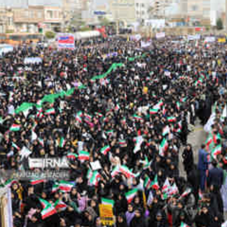
*چندرسانه‌ای
*استان ها
فیلم
آذربایجان شر
گالری
آذربایجان غرب
اینفوگرافی
اردبیل
عکس
اصفهان
صوت و فیلم
البرز
ایلام