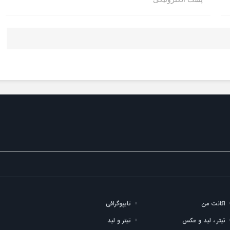
اکانت من
تایپوگرافی
تیتر ، لید و عکس
تیتر و لید