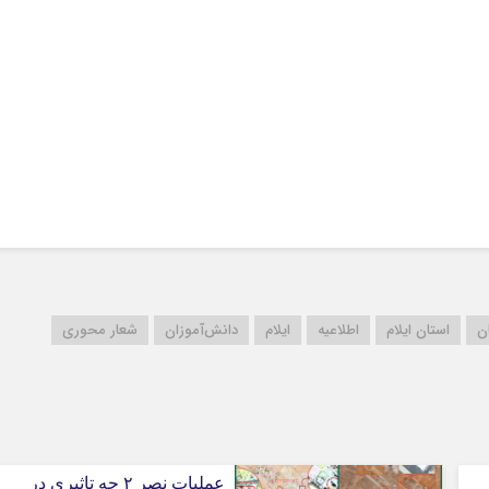
کرمانشاه
کهگلویه و بویر
گلستان
گیلان
لرستان
مازندران
مرکزی
هرمزگان
همدان
یزد
ن
استان ایلام
اطلاعیه
ایلام
دانش‌آموزان
شعار محوری
عملیات نصر ۲ چه تاثیری در