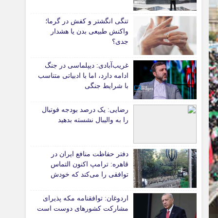
دانشگاه
تنگی انگشتر و کفش در گرما؛
آموزش و پرورش
واکنش طبیعی بدن یا هشدار
جدی؟
بهداشت و درمان
سبک زندگی
غریب‌آبادی: دیپلماسی در جنگ
حوادث، انتظامی
ادامه دارد، اما با ادبیاتی متناسب
با شرایط جنگی
شهری و رفاهی
شهرداری و شورای شهر
رضایی: یک درصد بودجه فوتبال
را به والیبال نشسته بدهید
*ماناسپهر
قی
یادداشت روز
دفتر حفاظت منافع ایران در
ی
اطلاعیه
قاهره: ترامپ اکنون التماس
پیام تبریک ماناسپهر
توافقی را می‌کند که خودش
پیام تسلیت ماناسپهر
ویران کرد
اردوغان: توافقنامه مکه پذیرای
پیوندهای سایت
مشارکت کشورهای دوست است