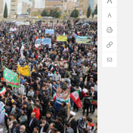
*فرهنگی
*جهان
مذهبی
بین الملل
ایثار و شهادت
آسیای غربی
دفاع مقدس
آمریکا و اروپا
اربعین