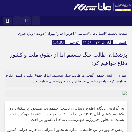
نام کاربری یا نشانی ایمیل
اینستاگرام
تلگرام
صفحه نخست
*استان ها
/
*سیاسی
/
آخرین اخبار
/
تهران
/
دولت
/
ویژه خبری
انتشار :
آبان ۶, ۱۴۰۳ - ۲۱:۵۶
کد خبر :
134598
سروش
ایتا
پزشکیان: طالب جنگ نیستیم اما از حقوق ملت و کشور
رمز عبور
آپارات
دفاع خواهیم کرد
تهران – رئیس جمهور گفت: ما طالب جنگ نیستیم، اما از حقوق ملت و کشور دفاع
مرا به خاطر بسپار
خواهیم کرد و پاسخ‌ مناسبی به تجاوز رژیم صهیونیستی خواهیم داد.
به گزارش پایگاه اطلاع رسانی ریاست جمهوری، مسعود پزشکیان روز
یکشنبه ششم آبان ۱۴۰۳ در جلسه هیات دولت به تشریح رویکرد دولت
نسبت به تجاوز اخیر رژیم صهیونیستی به خاک کشور پرداخت.
رئیس جمهور در این جلسه با اشاره به تجاوز اسرائیل به حریم هوایی کشور