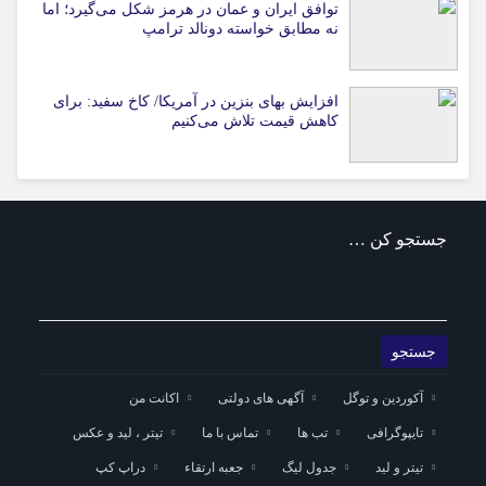
توافق ایران و عمان در هرمز شکل می‌گیرد؛ اما
نه مطابق خواسته دونالد ترامپ
افزایش بهای بنزین در آمریکا/ کاخ سفید: برای
کاهش قیمت تلاش می‌کنیم
جستجو کن …
آکوردین و توگل
آگهی های دولتی
اکانت من
تایپوگرافی
تب ها
تماس با ما
تیتر ، لید و عکس
تیتر و لید
جدول لیگ
جعبه ارتقاء
دراپ کپ