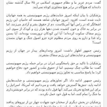
گفت: مردم عزیز ما و نظام جمهوری اسلامی در ۴۵ سال گذشته نشان
داده‌اند که هیچ‌گاه در برابر هیچ متجاوزی کوتاه نمی‌آیند.
پزشکیان با بیان اینکه امروز جنایت‌های رژیم صهیونیستی به همه جهانیان
ثابت شده است، افزود: امروز جهانیان شاهد هستند که حامیان این رژیم
اشغالگر که در راس آنها آمریکاست، دم از حقوق بشر و آزادی می‌زنند، اما
در برابر به خاک و خون کشیده شدن دهها هزار زن و کودک از سوی این
رژیم سفاک سکوت کرده‌اند! آیا این کودکان تروریست بوده‌اند، آیا بستن
راه غذا و دارو به روی مردم مظلوم غزه جزو اصول جنگ و جهان متمدن
است؟
رئیس جمهور اظهار داشت: امروز وجدان‌های بیدار در جهان از رژیم
صهیونیستی و جنایت‌های این رژیم سفاک متنفرند.
پزشکیان با تاکید بر حق پاسخگویی ایران در برابر حمله رژیم صهیونیستی
گفت: ما طالب جنگ نیستیم، اما از حقوق ملت و کشور خود دفاع خواهیم
کرد؛ ما پاسخ‌ مناسبی به تجاوز رژیم صهیونیستی خواهیم داد.
رئیس جمهور ادامه داد: اگر تجاوزهای رژیم صهیونیستی و جنایت‌هایش
ادامه یابد، تنش‌ها گسترش خواهد یافت و می‌دانیم که آمریکا، اسرائیل را
برای این فجایع تحریک می‌کند. آنها قول داده بودند که در برابر خویشتن‌داری
ما جنگ را تمام کنند، اما به قول‌ خود عمل نکردند.
پزشکیان در بخش دیگری از سخنان خود شهادت چهار تن از نیروهای پدافند
ارتش جمهوری اسلامی ایران را به خانواده‌ها، ارتش و همه نیروهای نظامی