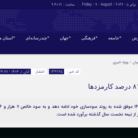
برابر با : Friday - 7 - August - 2026
ساعت :
9:40:20
زش
*جامعه
*فرهنگی
*جهان
*چندرسانه‌ای
*استان ه
*سیاسی
*اقتصادی
ران
/
ویژه خبری
رهبر انقلاب
بانک ها
کد خبر :
134265
انتشار :
آبان ۱, ۱۴۰۳ - ۲۳:۲۸
دولت
بیمه‌ها
مجلس
نفت و انرژی
وزارت امور خارجه
استخدام
احزاب و تشکلها
اخبار بورس
ماناسپهر – بانک صادرات ایران در نیمه نخست سال ۱۴۰۳
ارتباطات و فن 
اقتصاد بین الم
آگهی های دولت