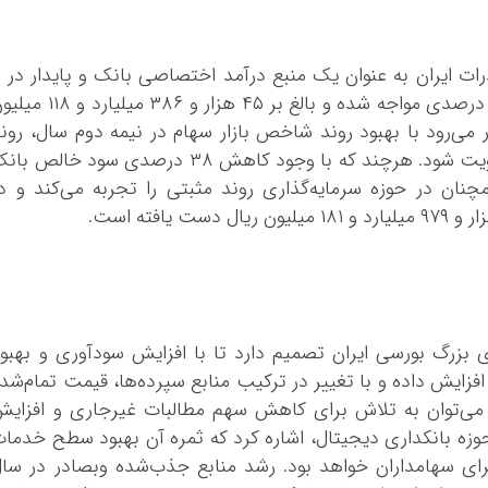
کرمان
کرمانشاه
کهگلویه و بویر
این گ
ماهه نخست سال جاری با رشد قابل توجه ۸۱ درصدی مواجه شده و بالغ بر ۴۵ هزار و ۳۸۶ میلی
گلستان
 می‌رود با بهبود روند شاخص بازار سهام در نیمه دوم سال، رون
گیلان
بازده سرمایه‌گذاری بانک صادرات ایران نیز تقویت شود. هرچند که با وجود کاهش ۳۸ درصدی سود خالص 
لرستان
چنان در حوزه سرمایه‌گذاری روند مثبتی را تجربه می‌کند و د
مازندران
مرکزی
هرمزگان
همدان
یزد
ی بزرگ بورسی ایران تصمیم دارد تا با افزایش سودآوری و بهبو
افزایش داده و با تغییر در ترکیب منابع سپرده‌ها، قیمت تمام‌شد
 می‌توان به تلاش برای کاهش سهم مطالبات غیرجاری و افزای
زه بانکداری دیجیتال، اشاره کرد که ثمره آن بهبود سطح خدما
ای سهامداران خواهد بود. رشد منابع جذب‌شده وبصادر در سا