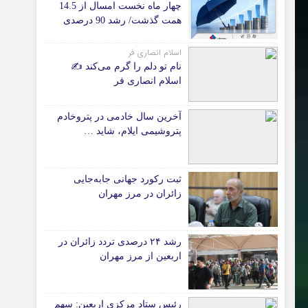
چهار ماه نخست امسال از 14.5
همت گذشت/ رشد 90 درصدی
*جامعه
نسبت به مدت مشابه سال
دانشگاه
گذشته
اسلام انصاری فر
آموزش و پرورش
نام تو دلم را گرم می‌کند ✍️
اسلام انصاری فر
بهداشت و درمان
سبک زندگی
آخرین سال خادمی در پتروخادم
حوادث، انتظامی
پتروشیمی ایلام، شاید …
شهری و رفاهی
شهرداری و شورای شهر
ثبت رکورد جهانی جابه‌جایی
زائران در مرز مهران
*ماناسپهر
ی
یادداشت روز
اطلاعیه
رشد ۲۴ درصدی تردد زائران در
اربعین از مرز مهران
پیام تبریک ماناسپهر
پیام تسلیت ماناسپهر
رئیس ستاد مرکزی اربعین: سهم