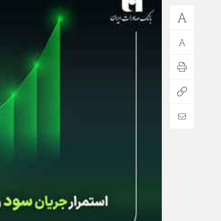
*فرهنگی
*جهان
مذهبی
بین الملل
ایثار و شهادت
آسیای غربی
دفاع مقدس
آمریکا و اروپا
اربعین