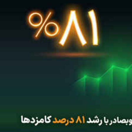
تبلیغات
*چندرسانه‌ای
*استان ها
فیلم
آذربایجان شرق
گالری
آذربایجان غربی
اینفوگرافی
اردبیل
عکس
اصفهان
صوت و فیلم
البرز