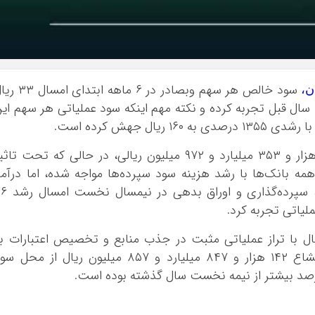
ایلام
بوشهر
تهران
چهار محال و بخ
سود خالص هر سهم وبصادر در ۶ ماهه ابتدای 
ن،
خراسان جنوبی
 مشابه سال قبل تجربه کرده و نکته مهم اینکه سود عملیاتی هر سهم ای
خراسان رضوی
خراسان شمالی
بانک صادرات ایران با سرمایه ثبت‌شده ۲۱۵ هزار و ۳۵۳ میلیارد و ۹۷۲ میلیون ریالی، در حالی که تحت تا
خوزستان
ه بانک‌ها با رشد هزینه سود سپرده‌ها مواجه شده، اما درآم
زنجان
مشاع بانک از محل سود تسهیلات پرداختی، سپرده‌گذاری 
سمنان
سیستان و بلو
ر ۶ ماهه ابتدای امسال با تراز عملیاتی مثبت در جذب منابع و تخصیص اعتبارات ب
فارس
مشتریان کار خود را ادامه داد و به درآمد مشاع ۱۴۲ هزار و ۸۴۷ میلیارد و ۸۵۷ میلیون ریال از محل
قزوین
قم
کردستان