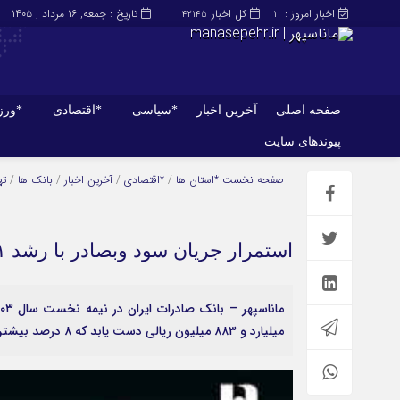
اخبار امروز :
کل اخبار
تاریخ : جمعه, ۱۶ مرداد , ۱۴۰۵
42145
1
صفحه اصلی
آخرین اخبار
*سیاسی
*اقتصادی
*ور
پیوندهای سایت
صفحه اصلی
آخرین اخبار
صفحه نخست
*استان ها
/
*اقتصادی
/
آخرین اخبار
/
بانک ها
/
ته
استمرار جریان سود وبصادر با رشد ۸۱ درصد کارمزدها
میلیارد و ۸۸۳ میلیون ریالی دست یابد که ۸ درصد بیشتر از نیمه نخست سال گذشته برآورد شده است.