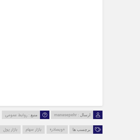
manasepehr
روابط عمومی
ارسال :
منبع :
«وبصادر»
بازار سهام
بازار پول
برچسب ها