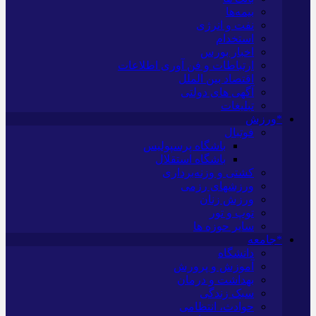
بیمه‌ها
نفت و انرژی
استخدام
اخبار بورس
ارتباطات و فن آوری اطلاعات
اقتصاد بین الملل
آگهی های دولتی
تبلیغات
*ورزش
فوتبال
باشگاه پرسپولیس
باشگاه استقلال
کشتی و وزنه‌برداری
ورزشهای رزمی
ورزش زنان
توپ و تور
سایر حوزه ها
*جامعه
دانشگاه
آموزش و پرورش
بهداشت و درمان
سبک زندگی
حوادث، انتظامی