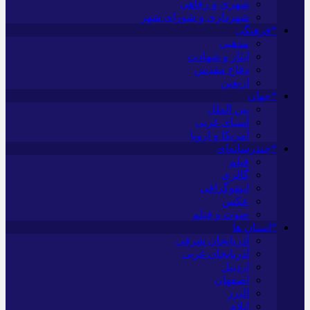
شهری و رفاهی
شهرداری و شورای شهر
*فرهنگی
مذهبی
ایثار و شهادت
دفاع مقدس
اربعین
*جهان
بین الملل
آسیای غربی
آمریکا و اروپا
*چندرسانه‌ای
فیلم
گالری
اینفوگرافی
عکس
صوت و فیلم
*استان ها
آذربایجان شرقی
آذربایجان غربی
اردبیل
اصفهان
البرز
ایلام