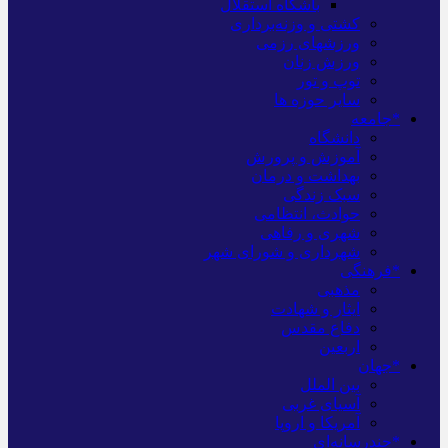
باشگاه استقلال
کشتی و وزنه‌برداری
ورزشهای رزمی
ورزش زنان
توپ و تور
سایر حوزه ها
*جامعه
دانشگاه
آموزش و پرورش
بهداشت و درمان
سبک زندگی
حوادث، انتظامی
شهری و رفاهی
شهرداری و شورای شهر
*فرهنگی
مذهبی
ایثار و شهادت
دفاع مقدس
اربعین
*جهان
بین الملل
آسیای غربی
آمریکا و اروپا
*چندرسانه‌ای