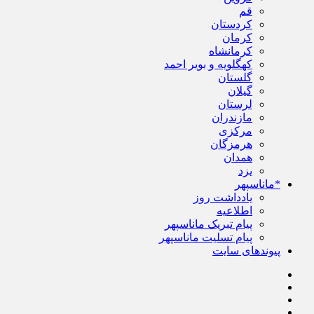
قم
کردستان
کرمان
کرمانشاه
کهگلویه و بویر احمد
گلستان
گیلان
لرستان
مازندران
مرکزی
هرمزگان
همدان
یزد
*ماناسپهر
یادداشت روز
اطلاعیه
پیام تبریک ماناسپهر
پیام تسلیت ماناسپهر
پیوندهای سایت