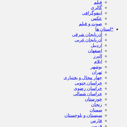
فیلم
گالری
اینفوگرافی
عکس
صوت و فیلم
*استان ها
آذربایجان شرقی
آذربایجان غربی
اردبیل
اصفهان
البرز
ایلام
بوشهر
تهران
چهار محال و بختیاری
خراسان جنوبی
خراسان رضوی
خراسان شمالی
خوزستان
زنجان
سمنان
سیستان و بلوچستان
فارس
قزوین