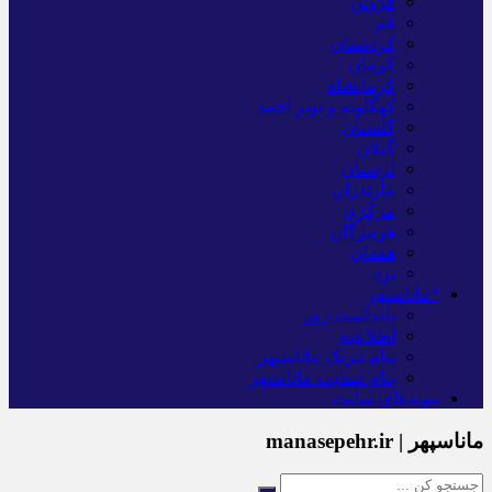
قزوین
قم
کردستان
کرمان
کرمانشاه
کهگلویه و بویر احمد
گلستان
گیلان
لرستان
مازندران
مرکزی
هرمزگان
همدان
یزد
*ماناسپهر
یادداشت روز
اطلاعیه
پیام تبریک ماناسپهر
پیام تسلیت ماناسپهر
پیوندهای سایت
ماناسپهر | manasepehr.ir