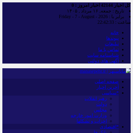
کل اخبار
42144
اخبار امروز :
0
تاریخ : جمعه, ۱۶ مرداد , ۱۴۰۵
برابر با : Friday - 7 - August - 2026
ساعت :
22:42:34
خانه
پیوندها
تبلیغات
تماس با ما
شناسنامه سایت
آگهی های دولتی
صفحه اصلی
آخرین اخبار
*سیاسی
رهبر انقلاب
دولت
مجلس
وزارت امور خارجه
احزاب و تشکلها
*اقتصادی
بانک ها