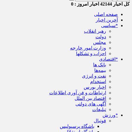
کل اخبار
42144
اخبار امروز :
0
صفحه اصلی
آخرین اخبار
*سیاسی
رهبر انقلاب
دولت
مجلس
وزارت امور خارجه
احزاب و تشکلها
*اقتصادی
بانک ها
بیمه‌ها
نفت و انرژی
استخدام
اخبار بورس
ارتباطات و فن آوری اطلاعات
اقتصاد بین الملل
آگهی های دولتی
تبلیغات
*ورزش
فوتبال
باشگاه پرسپولیس
باشگاه استقلال