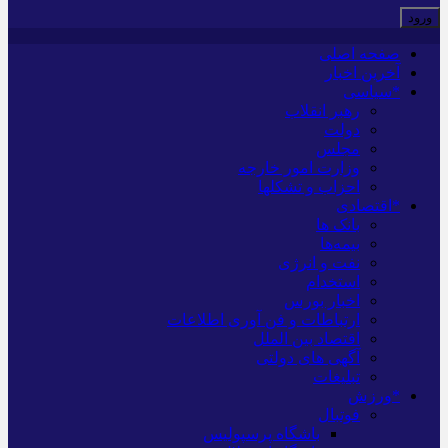
صفحه اصلی
آخرین اخبار
*سیاسی
رهبر انقلاب
دولت
مجلس
وزارت امور خارجه
احزاب و تشکلها
*اقتصادی
بانک ها
بیمه‌ها
نفت و انرژی
استخدام
اخبار بورس
ارتباطات و فن آوری اطلاعات
اقتصاد بین الملل
آگهی های دولتی
تبلیغات
*ورزش
فوتبال
باشگاه پرسپولیس