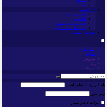
همدان
یزد
*ماناسپهر
یادداشت روز
اطلاعیه
پیام تبریک ماناسپهر
پیام تسلیت ماناسپهر
پیوندهای سایت
اینستاگرام
تلگرام
سروش
ایتا
آپارات
نام کاربری یا نشانی ایمیل
رمز عبور
مرا به خاطر بسپار