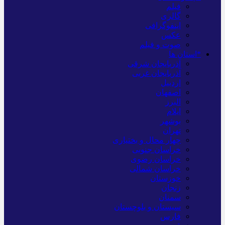
فیلم
گالری
اینفوگرافی
عکس
صوت و فیلم
*استان ها
آذربایجان شرقی
آذربایجان غربی
اردبیل
اصفهان
البرز
ایلام
بوشهر
تهران
چهار محال و بختیاری
خراسان جنوبی
خراسان رضوی
خراسان شمالی
خوزستان
زنجان
سمنان
سیستان و بلوچستان
فارس