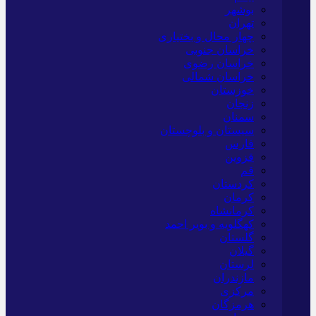
بوشهر
تهران
چهار محال و بختیاری
خراسان جنوبی
خراسان رضوی
خراسان شمالی
خوزستان
زنجان
سمنان
سیستان و بلوچستان
فارس
قزوین
قم
کردستان
کرمان
کرمانشاه
کهگلویه و بویر احمد
گلستان
گیلان
لرستان
مازندران
مرکزی
هرمزگان