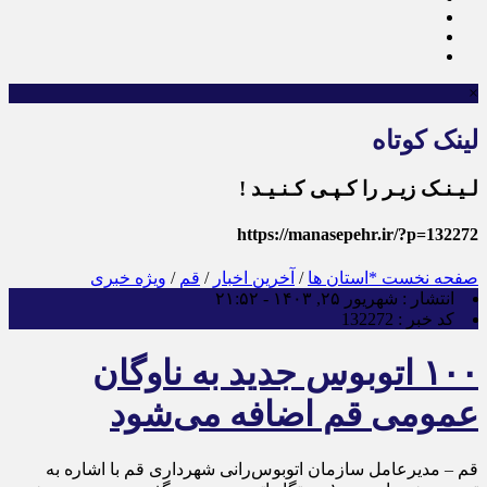
×
لینک کوتاه
لـیـنـک زیـر را کـپـی کـنـیـد !
https://manasepehr.ir/?p=132272
صفحه نخست
*استان ها
/
آخرین اخبار
/
قم
/
ویژه خبری
انتشار :
شهریور ۲۵, ۱۴۰۳ - ۲۱:۵۲
کد خبر :
132272
۱۰۰ اتوبوس جدید به ناوگان
عمومی قم اضافه می‌شود
قم – مدیرعامل سازمان اتوبوس‌رانی شهرداری قم با اشاره به