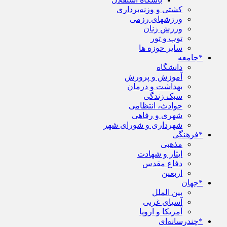
کشتی و وزنه‌برداری
ورزشهای رزمی
ورزش زنان
توپ و تور
سایر حوزه ها
*جامعه
دانشگاه
آموزش و پرورش
بهداشت و درمان
سبک زندگی
حوادث، انتظامی
شهری و رفاهی
شهرداری و شورای شهر
*فرهنگی
مذهبی
ایثار و شهادت
دفاع مقدس
اربعین
*جهان
بین الملل
آسیای غربی
آمریکا و اروپا
*چندرسانه‌ای