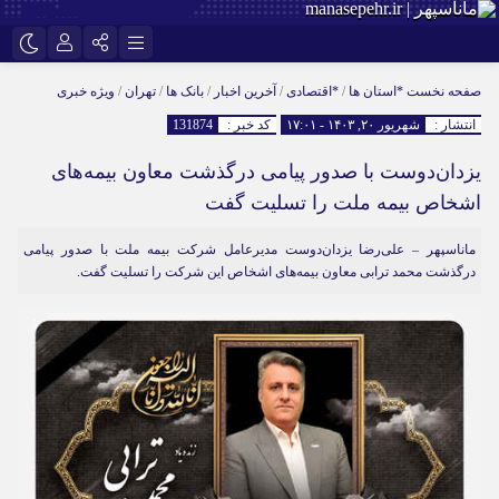
نام کاربری یا نشانی ایمیل
اینستاگرام
تلگرام
صفحه نخست
*استان ها
/
*اقتصادی
/
آخرین اخبار
/
بانک ها
/
تهران
/
ویژه خبری
انتشار :
شهریور ۲۰, ۱۴۰۳ - ۱۷:۰۱
کد خبر :
131874
سروش
ایتا
یزدان‌دوست با صدور پیامی درگذشت معاون بیمه‌های
رمز عبور
آپارات
اشخاص بیمه ملت را تسلیت گفت
ماناسپهر – علی‌رضا یزدان‌دوست مدیرعامل شرکت بیمه ملت با صدور پیامی
مرا به خاطر بسپار
درگذشت محمد ترابی معاون بیمه‌های اشخاص این شرکت را تسلیت گفت.