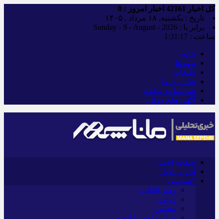
کل اخبار
42161
اخبار امروز :
0
تاریخ : یکشنبه, ۱۸ مرداد , ۱۴۰۵
برابر با : Sunday - 9 - August - 2026
ساعت :
1:31:18
خانه
پیوندها
تبلیغات
تماس با ما
شناسنامه سایت
آگهی های دولتی
صفحه اصلی
آخرین اخبار
*سیاسی
رهبر انقلاب
دولت
مجلس
وزارت امور خارجه