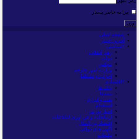
رمز عبور
مرا به خاطر بسپار
صفحه اصلی
آخرین اخبار
*سیاسی
رهبر انقلاب
دولت
مجلس
وزارت امور خارجه
احزاب و تشکلها
*اقتصادی
بانک ها
بیمه‌ها
نفت و انرژی
استخدام
اخبار بورس
ارتباطات و فن آوری اطلاعات
اقتصاد بین الملل
آگهی های دولتی
تبلیغات