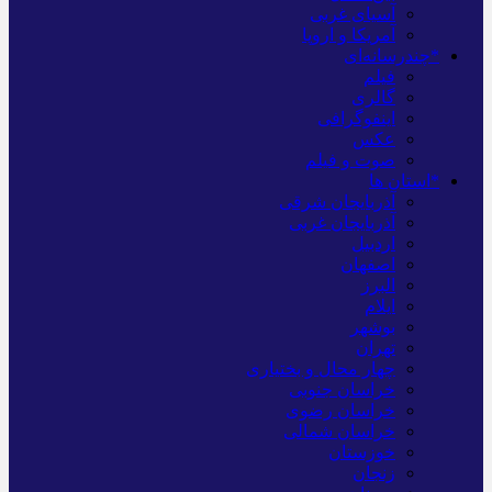
آسیای غربی
آمریکا و اروپا
*چندرسانه‌ای
فیلم
گالری
اینفوگرافی
عکس
صوت و فیلم
*استان ها
آذربایجان شرقی
آذربایجان غربی
اردبیل
اصفهان
البرز
ایلام
بوشهر
تهران
چهار محال و بختیاری
خراسان جنوبی
خراسان رضوی
خراسان شمالی
خوزستان
زنجان