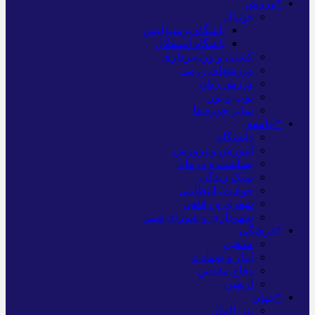
*ورزش
فوتبال
باشگاه پرسپولیس
باشگاه استقلال
کشتی و وزنه‌برداری
ورزشهای رزمی
ورزش زنان
توپ و تور
سایر حوزه ها
*جامعه
دانشگاه
آموزش و پرورش
بهداشت و درمان
سبک زندگی
حوادث، انتظامی
شهری و رفاهی
شهرداری و شورای شهر
*فرهنگی
مذهبی
ایثار و شهادت
دفاع مقدس
اربعین
*جهان
بین الملل