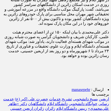
روزی در خدمت اسکان زائرین از دانشگاههای سراسر کشور
می‌باشد، گفت: پارکینگ موکب دانشگاه واقع در مزرعه آموزشی و
تحقیقاتی شهر مهران محل مناسبی برای پارک خودروهای زائرین به
ویژه دانشگاهیان کشور بوده و تاکنون بیش از ۵۰۰ نفر از زائرین
خوروهای خود را در این مکان پارک نموده اند.
دکتر علی‌محمدی با بیان اینکه ۱۵۰ تن از اعضای محترم هیئت
علمی، کارکنان شریف و دانشجویان گرامی به صورت شبانه روزی
در موکب شهدای هسته‌ای فعالیت دارند، یادآور شد: موکب شهدای
هسته‌ای دانشگاه ایلام و وزارت علوم، تحقیقات و فناوری از تاریخ
۲۴ مرداد تا ۶ شهریورماه و دو روز بعد از اربعین حسینی، خدمت
رسان زائرین بوده و خواهد بود.
ارسال :
manasepehr
برچسب ها
اربعین
بسیج دانشجویی
تشریح خدمات
حضرت علی اکبر (ع)
خدمت
رسانی
خوابگاه دانشجویی
دانشگاه ایلام
دانشگاهیان
دکتر «طاهر
علی‌محمدی»
رییس دانشگاه ایلام
زائران
زائران اربعین حسینی