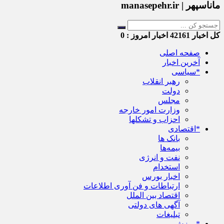
ماناسپهر | manasepehr.ir
کل اخبار
42161
اخبار امروز :
0
صفحه اصلی
آخرین اخبار
*سیاسی
رهبر انقلاب
دولت
مجلس
وزارت امور خارجه
احزاب و تشکلها
*اقتصادی
بانک ها
بیمه‌ها
نفت و انرژی
استخدام
اخبار بورس
ارتباطات و فن آوری اطلاعات
اقتصاد بین الملل
آگهی های دولتی
تبلیغات
*ورزش