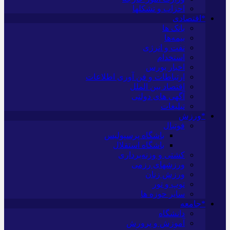
احزاب و تشکلها
*اقتصادی
بانک ها
بیمه‌ها
نفت و انرژی
استخدام
اخبار بورس
ارتباطات و فن آوری اطلاعات
اقتصاد بین الملل
آگهی های دولتی
تبلیغات
*ورزش
فوتبال
باشگاه پرسپولیس
باشگاه استقلال
کشتی و وزنه‌برداری
ورزشهای رزمی
ورزش زنان
توپ و تور
سایر حوزه ها
*جامعه
دانشگاه
آموزش و پرورش