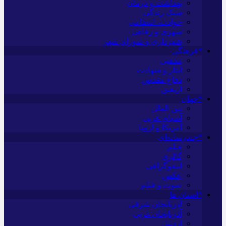
بهداشت و درمان
سبک زندگی
حوادث، انتظامی
شهری و رفاهی
شهرداری و شورای شهر
*فرهنگی
مذهبی
ایثار و شهادت
دفاع مقدس
اربعین
*جهان
بین الملل
آسیای غربی
آمریکا و اروپا
*چندرسانه‌ای
فیلم
گالری
اینفوگرافی
عکس
صوت و فیلم
*استان ها
آذربایجان شرقی
آذربایجان غربی
اردبیل