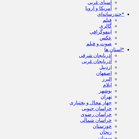
آسیای غربی
آمریکا و اروپا
*چندرسانه‌ای
فیلم
گالری
اینفوگرافی
عکس
صوت و فیلم
*استان ها
آذربایجان شرقی
آذربایجان غربی
اردبیل
اصفهان
البرز
ایلام
بوشهر
تهران
چهار محال و بختیاری
خراسان جنوبی
خراسان رضوی
خراسان شمالی
خوزستان
زنجان
سمنان