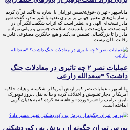
ماناسپهر - تهران -فوق‌تخصص نوزادان با اشاره به تأکید قرآن کریم
و سازمان‌های معتبر جهانی بر برتری تغذیه با شیر مادر، گفت: شیر
مادر نسخه‌ای الهی و بی‌نظیر است که اثرات شگفت‌انگیز آن در
کوتاه‌مدت، میان‌مدت و بلندمدت، سلامت جسمی و روانی نوزاد و
مادر را تا بزرگسالی تضمین می‌کند و هیچ جایگزین مصنوعی قادر به
رقابت با آن نیست.
عملیات نصر ۲ چه تاثیری در معادلات جنگ
داشت؟ *سعدالله زارعی
ماناسپهر - عملیات نصر کمر ارتش آمریکا را شکسته و هیات حاکمه
آمریکا را دچار تشویش و اختلاف کرده و بنا به نقل دیروز نیویورک
تایمز، ترامپ را «سرخورده» و «آشفته» کرده که به هذیان گویی
انداخته است.
بورس تهران چگونه از ریزش به رکوردشکنی