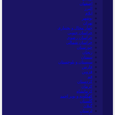
اصفهان
البرز
ایلام
بوشهر
تهران
چهار محال و بختیاری
خراسان جنوبی
خراسان رضوی
خراسان شمالی
خوزستان
زنجان
سمنان
سیستان و بلوچستان
فارس
قزوین
قم
کردستان
کرمان
کرمانشاه
کهگلویه و بویر احمد
گلستان
گیلان
لرستان