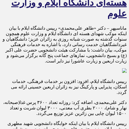
هسته‌ای دانشگاه ایلام و وزارت
علوم
ماناسپهر – دکتر «طاهر علی‌محمدی» رییس دانشگاه ایلام با بیان
اینکه موکب شهدای هسته ای دانشگاه ایلام و وزارت علوم همچون
سنوات گذشته به صورت شبانه روزی به زائران عزیز؛ دانشگاهیان و
غیردانشگاهیان خدمت رسانی دارد، با اشاره به خدمات فرهنگی
موکب، بیان داشت: با مشارکت هیئت دانشجویی حضرت علی اکبر
(ع) و بسیج دانشجویی، نمازهای جماعت پنج گانه برگزار می‌شود و
زیارت اربعین و زیارت عاشورا نیز دایر است.
رییس دانشگاه ایلام، افزود: افزون بر خدمات فرهنگی، خدمات
اسکان، پذیرایی و پارکینگ نیز به زائران اربعین حسینی ارائه می
گردد.
دکتر علی‌محمدی، اضافه کرد: روزانه تعداد ۳۶۰۰ پرس غذا(صبحانه،
نهار و شام)، ۲۰۰۰ بطری آب معدنی، ۳۰۰۰ لیوان شربت و تعداد
۱۵۰۰ لیوان چایی بین زائرین عزیز توزیع می‌گردد.
رییس دانشگاه ایلام با بیان اینکه خوابگاه دانشجویی شهید مطهری
در شهر ایلام و نیز مجتمع رفاهی شهید چمران به صورت شبانه