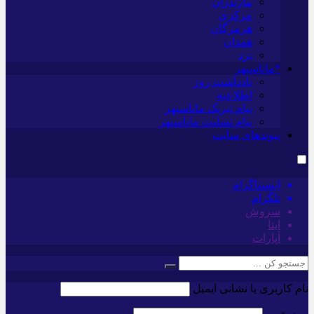
مازندران
مرکزی
هرمزگان
همدان
یزد
*ماناسپهر
یادداشت روز
اطلاعیه
پیام تبریک ماناسپهر
پیام تسلیت ماناسپهر
پیوندهای سایت
اینستاگرام
تلگرام
سروش
ایتا
آپارات
نام کاربری یا نشانی ایمیل