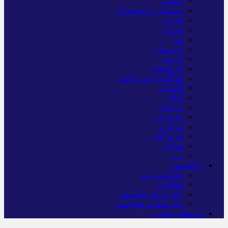
سمنان
سیستان و بلوچستان
فارس
قزوین
قم
کردستان
کرمان
کرمانشاه
کهگلویه و بویر احمد
گلستان
گیلان
لرستان
مازندران
مرکزی
هرمزگان
همدان
یزد
*ماناسپهر
یادداشت روز
اطلاعیه
پیام تبریک ماناسپهر
پیام تسلیت ماناسپهر
پیوندهای سایت