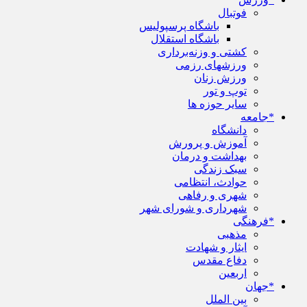
فوتبال
باشگاه پرسپولیس
باشگاه استقلال
کشتی و وزنه‌برداری
ورزشهای رزمی
ورزش زنان
توپ و تور
سایر حوزه ها
*جامعه
دانشگاه
آموزش و پرورش
بهداشت و درمان
سبک زندگی
حوادث، انتظامی
شهری و رفاهی
شهرداری و شورای شهر
*فرهنگی
مذهبی
ایثار و شهادت
دفاع مقدس
اربعین
*جهان
بین الملل