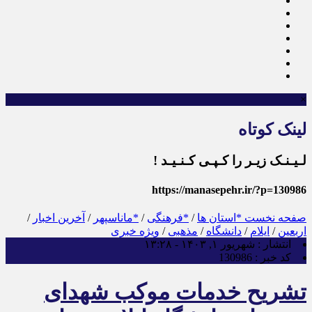
×
لینک کوتاه
لـیـنـک زیـر را کـپـی کـنـیـد !
https://manasepehr.ir/?p=130986
صفحه نخست
*استان ها
/
*فرهنگی
/
*ماناسپهر
/
آخرین اخبار
/
اربعین
/
ایلام
/
دانشگاه
/
مذهبی
/
ویژه خبری
انتشار :
شهریور ۱, ۱۴۰۳ - ۱۳:۲۸
کد خبر :
130986
تشریح خدمات موکب شهدای