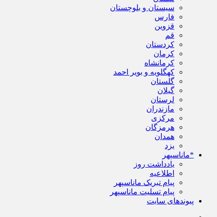
سیستان و بلوچستان
فارس
قزوین
قم
کردستان
کرمان
کرمانشاه
کهگلویه و بویر احمد
گلستان
گیلان
لرستان
مازندران
مرکزی
هرمزگان
همدان
یزد
*ماناسپهر
یادداشت روز
اطلاعیه
پیام تبریک ماناسپهر
پیام تسلیت ماناسپهر
پیوندهای سایت