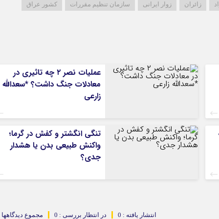
د
زائران
زوار ایرانی
سازمان تنظیم مقررات
کشور عراق
بوشهر
تهران
چهار محال و بخ
خراسان جنوبی
خراسان رضوی
عملیات نصر ۲ چه تاثیری در
خراسان شمالی
معادلات جنگ داشت؟ *سعدالله
خوزستان
زارعی
زنجان
سمنان
تنگی انگشتر و کفش در گرما؛
سیستان و بلو
واکنش طبیعی بدن یا هشدار
فارس
جدی؟
قزوین
قم
کردستان
کرمان
انتشار یافته : 0
در انتظار بررسی : 0
مجموع دیدگاهها : 