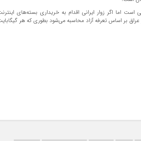
ی است اما اگر زوار ایرانی اقدام به خریداری بسته‌های اینترن
عراق بر اساس تعرفه آزاد محاسبه می‌شود بطوری که هر گیگابای
*چندرسانه‌ای
*استان ها
فیلم
آذربایجان شرق
گالری
آذربایجان غربی
اینفوگرافی
اردبیل
عکس
اصفهان
صوت و فیلم
البرز
ایلام