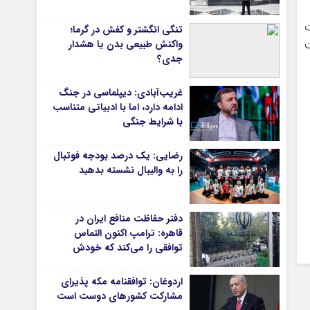
دانشگاه
ت
تنگی انگشتر و کفش در گرما؛
آموزش و پرورش
ت
واکنش طبیعی بدن یا هشدار
جدی؟
بهداشت و درمان
سبک زندگی
غریب‌آبادی: دیپلماسی در جنگ
حوادث، انتظامی
ادامه دارد، اما با ادبیاتی متناسب
با شرایط جنگی
شهری و رفاهی
شهرداری و شورای شهر
رضایی: یک درصد بودجه فوتبال
را به والیبال نشسته بدهید
*ماناسپهر
ی
یادداشت روز
دفتر حفاظت منافع ایران در
اطلاعیه
قاهره: ترامپ اکنون التماس
پیام تبریک ماناسپهر
توافقی را می‌کند که خودش
پیام تسلیت ماناسپهر
ویران کرد
اردوغان: توافقنامه مکه پذیرای
پیوندهای سایت
مشارکت کشورهای دوست است