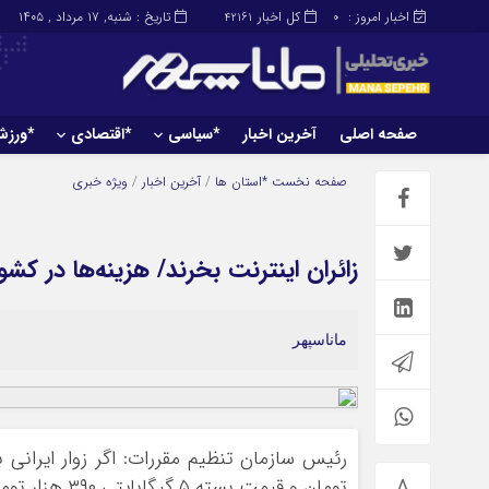
اخبار امروز :
کل اخبار
تاریخ : شنبه, ۱۷ مرداد , ۱۴۰۵
42161
0
صفحه اصلی
آخرین اخبار
*سیاسی
*اقتصادی
*ورز
صفحه اصلی
آخرین اخبار
صفحه نخست
*استان ها
/
آخرین اخبار
/
ویژه خبری
زائران اینترنت بخرند/ هزینه‌ها در کش
ماناسپهر
تومان و قیمت بسته ۵ گیگابایتی ۳۹۰ هزار تومان است.