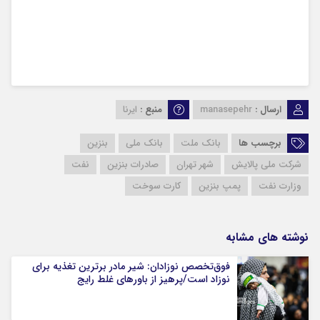
ارسال :
manasepehr
منبع :
ایرنا
برچسب ها
بانک ملت
بانک ملی
بنزین
شرکت ملی پالایش
شهر تهران
صادرات بنزین
نفت
وزارت نفت
پمپ بنزین
کارت سوخت
نوشته های مشابه
فوق‌تخصص نوزادان: شیر مادر برترین تغذیه برای
نوزاد است/پرهیز از باورهای غلط رایج