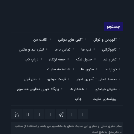
آکوردین و توگل
آگهی های دولتی
اکانت من
تایپوگرافی
تب ها
تماس با ما
تیتر ، لید و عکس
تیتر و لید
جدول لیگ
جعبه ارتقاء
دراپ کپ
درباره ما
ستون ها
شناسنامه سایت
صفحه اصلی – آخرین اخبار
قیمت خودرو
نقل قول
نمایش درصدی
هشدار ها
پایگاه خبری تحلیلی ماناسپهر
پیوندهای سایت
چاپ
تمام حقوق مادی و معنوی این سایت متعلق به ماناسپهر می باشد و استفاده از مطالب
با ذکر منبع بلامانع است.