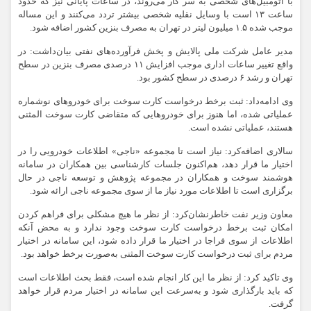
با اتومبیل‌های شخصی به سر کار می‌روند، در ساعات پایانی نیز که حدود
ساعت ۱۳ است با وسایل نقلیه شخصی بیشتر تردد می‌کنند و این مساله
موجب شده ۱.۵ میلیون لیتر در تهران به مصرف بنزین کشور اضافه شود.
مدیر عامل شرکت ملی پالایش و پخش فرآورده‌های نفتی بیان‌داشت: در
واقع تغییر ساعات اداری موجب افزایش ۱۱ درصدی مصرف بنزین در سطح
تهران و رشد ۶ درصدی در سطح کشور بود.
وی ادامه‌داد: ثبت برخط درخواست کارت سوخت برای خودروهای نوشماره
عملیاتی شده، اما هنوز برای خودروهایی که متقاضی کارت سوخت المثنی
هستند، عملیاتی نشده است.
سالاری اضافه‌کرد: نیاز است تا مجموعه «ناجی» اطلاعات خودرویی را در
اختیار ما قرار دهد، هم‌اکنون جلسات کارشناسی بین همکاران در سامانه
هوشمند سوخت و همکاران در مجموعه پژوهش و توسعه ناجی در حال
برگزاری است تا اطلاعات مورد نیاز ما از سوی مجموعه ناجی ارائه شود.
معاون وزیر نفت خاطرنشان‌کرد: از نظر ما هیچ مشکلی برای فراهم‌ کردن
امکان ثبت برخط درخواست کارت سوخت وجود ندارد و به محض آنکه
اطلاعات از سوی فراجا در اختیار ما قرار داده شود، این سامانه در اختیار
مردم برای ثبت درخواست کارت سوخت المثنی به‌صورت برخط خواهد بود.
وی تاکید کرد: از نظر ما این کار انجام شده است، فقط بحث اطلاعات است
که باید بارگذاری شود و به‌سرعت این سامانه در اختیار مردم قرار خواهد
گرفت.