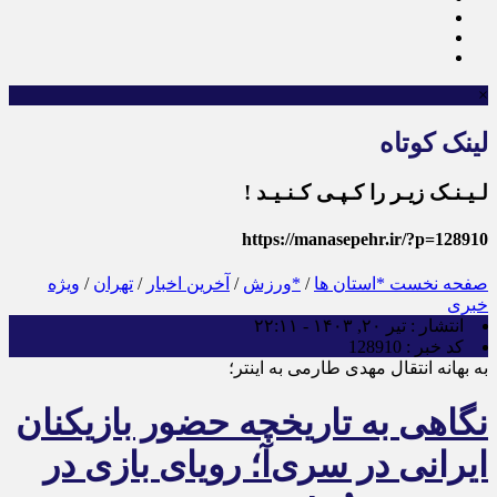
×
لینک کوتاه
لـیـنـک زیـر را کـپـی کـنـیـد !
https://manasepehr.ir/?p=128910
صفحه نخست
*استان ها
/
*ورزش
/
آخرین اخبار
/
تهران
/
ویژه
خبری
انتشار :
تیر ۲۰, ۱۴۰۳ - ۲۲:۱۱
کد خبر :
128910
به بهانه انتقال مهدی طارمی به اینتر؛
نگاهی به تاریخچه حضور بازیکنان
ایرانی در سری‌آ؛ رویای بازی در