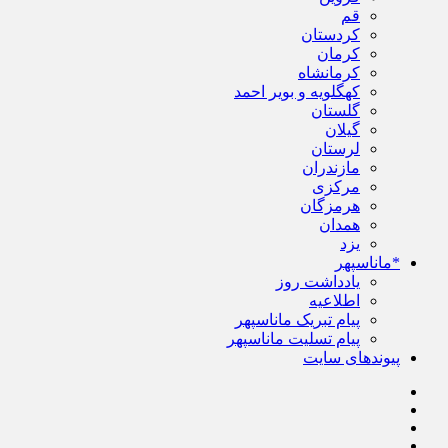
قم
کردستان
کرمان
کرمانشاه
کهگلویه و بویر احمد
گلستان
گیلان
لرستان
مازندران
مرکزی
هرمزگان
همدان
یزد
*ماناسپهر
یادداشت روز
اطلاعیه
پیام تبریک ماناسپهر
پیام تسلیت ماناسپهر
پیوندهای سایت