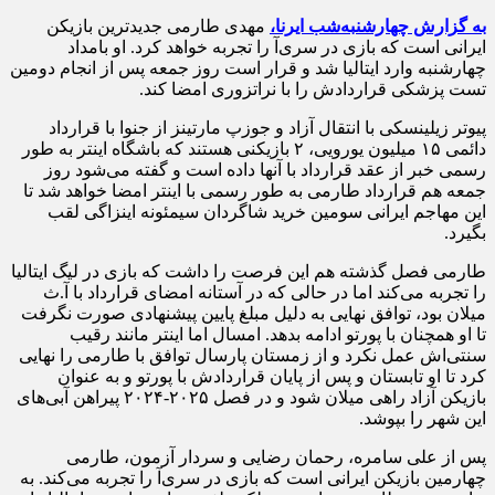
به گزارش چهارشنبه‌شب ایرنا،
مهدی طارمی جدیدترین بازیکن
ایرانی است که بازی در سری‌آ را تجربه خواهد کرد. او بامداد
چهارشنبه وارد ایتالیا شد و قرار است روز جمعه پس از انجام دومین
تست پزشکی قراردادش را با نراتزوری امضا کند.
پیوتر زیلینسکی با انتقال آزاد و جوزپ مارتینز از جنوا با قرارداد
دائمی ۱۵ میلیون یورویی، ۲ بازیکنی هستند که باشگاه اینتر به طور
رسمی خبر از عقد قرارداد با آنها داده است و گفته می‌شود روز
جمعه هم قرارداد طارمی به طور رسمی با اینتر امضا خواهد شد تا
این مهاجم ایرانی سومین خرید شاگردان سیمئونه اینزاگی لقب
بگیرد.
طارمی فصل گذشته هم این فرصت را داشت که بازی در لیگ ایتالیا
را تجربه می‌کند اما در حالی که در آستانه امضای قرارداد با آ.ث
میلان بود، توافق نهایی به دلیل مبلغ پایین پیشنهادی صورت نگرفت
تا او همچنان با پورتو ادامه بدهد. امسال اما اینتر مانند رقیب
سنتی‌اش عمل نکرد و از زمستان پارسال توافق با طارمی را نهایی
کرد تا او تابستان و پس از پایان قراردادش با پورتو و به عنوان
بازیکن آزاد راهی میلان شود و در فصل ۲۰۲۵-۲۰۲۴ پیراهن آبی‌های
این شهر را بپوشد.
پس از علی سامره، رحمان رضایی و سردار آزمون، طارمی
چهارمین بازیکن ایرانی است که بازی در سری‌آ را تجربه می‌کند. به