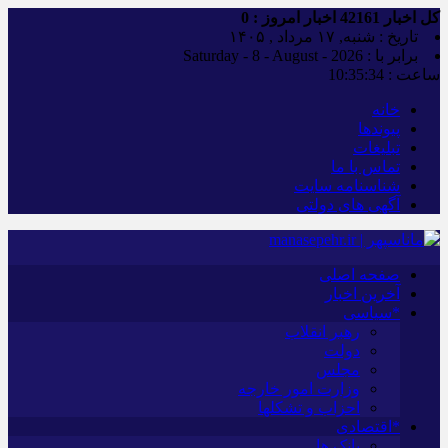
کل اخبار
42161
اخبار امروز :
0
تاریخ : شنبه, ۱۷ مرداد , ۱۴۰۵
برابر با : Saturday - 8 - August - 2026
ساعت :
10:35:35
خانه
پیوندها
تبلیغات
تماس با ما
شناسنامه سایت
آگهی های دولتی
صفحه اصلی
آخرین اخبار
*سیاسی
رهبر انقلاب
دولت
مجلس
وزارت امور خارجه
احزاب و تشکلها
*اقتصادی
بانک ها