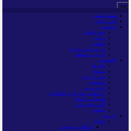
صفحه اصلی
آخرین اخبار
*سیاسی
رهبر انقلاب
دولت
مجلس
وزارت امور خارجه
احزاب و تشکلها
*اقتصادی
بانک ها
بیمه‌ها
نفت و انرژی
استخدام
اخبار بورس
ارتباطات و فن آوری اطلاعات
اقتصاد بین الملل
آگهی های دولتی
تبلیغات
*ورزش
فوتبال
باشگاه پرسپولیس