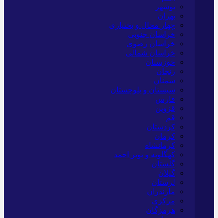
بوشهر
تهران
چهار محال و بختیاری
خراسان جنوبی
خراسان رضوی
خراسان شمالی
خوزستان
زنجان
سمنان
سیستان و بلوچستان
فارس
قزوین
قم
کردستان
کرمان
کرمانشاه
کهگلویه و بویر احمد
گلستان
گیلان
لرستان
مازندران
مرکزی
هرمزگان