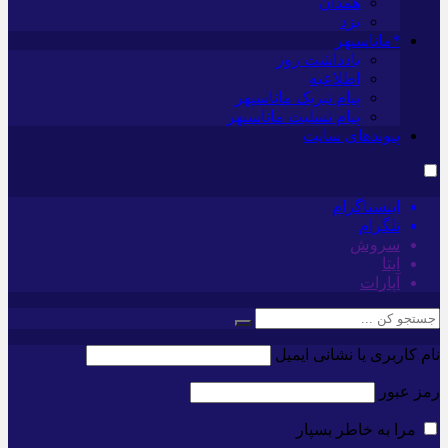
همدان
یزد
*ماناسپهر
یادداشت روز
اطلاعیه
پیام تبریک ماناسپهر
پیام تسلیت ماناسپهر
پیوندهای سایت
اینستاگرام
تلگرام
سروش
ایتا
آپارات
نام کاربری یا نشانی ایمیل
رمز عبور
مرا به خاطر بسپار