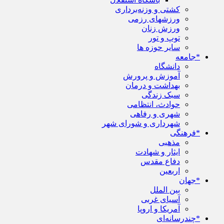
کشتی و وزنه‌برداری
ورزشهای رزمی
ورزش زنان
توپ و تور
سایر حوزه ها
*جامعه
دانشگاه
آموزش و پرورش
بهداشت و درمان
سبک زندگی
حوادث، انتظامی
شهری و رفاهی
شهرداری و شورای شهر
*فرهنگی
مذهبی
ایثار و شهادت
دفاع مقدس
اربعین
*جهان
بین الملل
آسیای غربی
آمریکا و اروپا
*چندرسانه‌ای