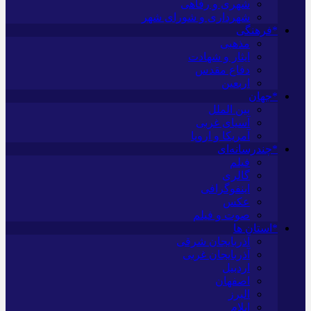
شهری و رفاهی
شهرداری و شورای شهر
*فرهنگی
مذهبی
ایثار و شهادت
دفاع مقدس
اربعین
*جهان
بین الملل
آسیای غربی
آمریکا و اروپا
*چندرسانه‌ای
فیلم
گالری
اینفوگرافی
عکس
صوت و فیلم
*استان ها
آذربایجان شرقی
آذربایجان غربی
اردبیل
اصفهان
البرز
ایلام