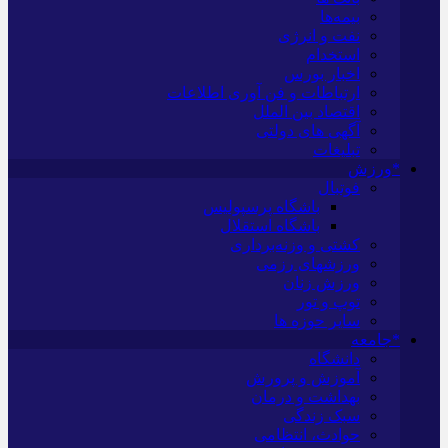
بیمه‌ها
نفت و انرژی
استخدام
اخبار بورس
ارتباطات و فن آوری اطلاعات
اقتصاد بین الملل
آگهی های دولتی
تبلیغات
*ورزش
فوتبال
باشگاه پرسپولیس
باشگاه استقلال
کشتی و وزنه‌برداری
ورزشهای رزمی
ورزش زنان
توپ و تور
سایر حوزه ها
*جامعه
دانشگاه
آموزش و پرورش
بهداشت و درمان
سبک زندگی
حوادث، انتظامی