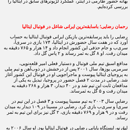
بهانه حضور طارمی در اینتر، عملکرد لژیونرهای سابق در ایتالیا را
بررسی کرده‌ایم.
رحمان رضایی؛ باسابقه‌ترین ایرانی شاغل در فوتبال ایتالیا
رضایی را باید پرسابقه‌ترین بازیکن ایرانی فوتبال ایتالیا به حساب
آورد که در هفت سال حضورش در ایتالیا، ۱۷۴ بازی در سری‌آ،
سری‎‌ب و جام حذفی این کشور انجام داد و ۱۴ هزار و ۷۶۵ دقیقه به
میدان رفت. او ۸ گل به ثمر رساند و ۲ پاس گل داد.
مدافع اسبق تیم ملی فوتبال و دستیار فعلی امیر قلعه‌نویی،
سرمربی یوزها، سال ۲۰۰۱ پس از درخشش در ذوب‌آهن و تیم ملی
به پروجیای ایتالیا پیوست و ماجراجویی او در فوتبال این کشور آغاز
شد. رضایی در مدت ۲ فصل حضور در پروجیا، تبدیل به یکی از
مدافعان ثابت این تیم شد و در ۴۰ دیدار، ۳ هزار و ۲۶۸ دقیقه به
میدان رفت و ۵ گل به ثمرساند.
رضایی سال ۲۰۰۳ به تیم مسینا پیوست و ۳ فصل در این تیم در
سری‌آ و سری‌ب بازی کرد. رضایی در مسینا در ۱۰۹ دیدار به میدان
رفت و در ۹ هزار و ۷۶۹ دقیقه بازی، ۲ گل نیز برای این تیم به ثمر
رساند.
لیوُرنو، ایستگاه پایانی رضایی در فوتبال ایتالیا بود. او سال ۲۰۰۶ به