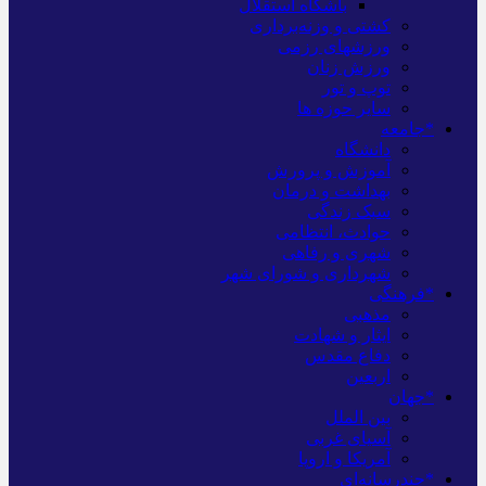
باشگاه استقلال
کشتی و وزنه‌برداری
ورزشهای رزمی
ورزش زنان
توپ و تور
سایر حوزه ها
*جامعه
دانشگاه
آموزش و پرورش
بهداشت و درمان
سبک زندگی
حوادث، انتظامی
شهری و رفاهی
شهرداری و شورای شهر
*فرهنگی
مذهبی
ایثار و شهادت
دفاع مقدس
اربعین
*جهان
بین الملل
آسیای غربی
آمریکا و اروپا
*چندرسانه‌ای