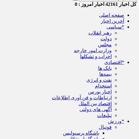
کل اخبار
42161
اخبار امروز :
0
صفحه اصلی
آخرین اخبار
*سیاسی
رهبر انقلاب
دولت
مجلس
وزارت امور خارجه
احزاب و تشکلها
*اقتصادی
بانک ها
بیمه‌ها
نفت و انرژی
استخدام
اخبار بورس
ارتباطات و فن آوری اطلاعات
اقتصاد بین الملل
آگهی های دولتی
تبلیغات
*ورزش
فوتبال
باشگاه پرسپولیس
باشگاه استقلال