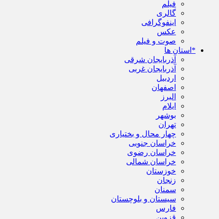
فیلم
گالری
اینفوگرافی
عکس
صوت و فیلم
*استان ها
آذربایجان شرقی
آذربایجان غربی
اردبیل
اصفهان
البرز
ایلام
بوشهر
تهران
چهار محال و بختیاری
خراسان جنوبی
خراسان رضوی
خراسان شمالی
خوزستان
زنجان
سمنان
سیستان و بلوچستان
فارس
قزوین