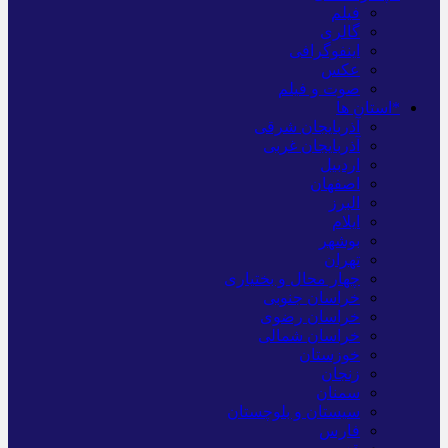
فیلم
گالری
اینفوگرافی
عکس
صوت و فیلم
*استان ها
آذربایجان شرقی
آذربایجان غربی
اردبیل
اصفهان
البرز
ایلام
بوشهر
تهران
چهار محال و بختیاری
خراسان جنوبی
خراسان رضوی
خراسان شمالی
خوزستان
زنجان
سمنان
سیستان و بلوچستان
فارس