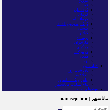
قزوین
قم
کردستان
کرمان
کرمانشاه
کهگلویه و بویر احمد
گلستان
گیلان
لرستان
مازندران
مرکزی
هرمزگان
همدان
یزد
*ماناسپهر
یادداشت روز
اطلاعیه
پیام تبریک ماناسپهر
پیام تسلیت ماناسپهر
پیوندهای سایت
ماناسپهر | manasepehr.ir