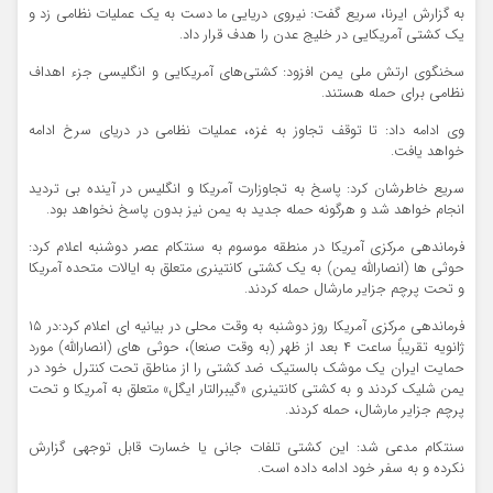
به گزارش ایرنا، سریع گفت: نیروی دریایی ما دست به یک عملیات نظامی زد و
یک کشتی آمریکایی در خلیج عدن را هدف قرار داد.
سخنگوی ارتش ملی یمن افزود: کشتی‌های آمریکایی و انگلیسی جزء اهداف
نظامی برای حمله هستند.
وی ادامه داد: تا توقف تجاوز به غزه، عملیات نظامی در دریای سرخ ادامه
خواهد یافت.
سریع خاطرشان کرد: پاسخ به تجاوزارت آمریکا و انگلیس در آینده بی تردید
انجام خواهد شد و هرگونه حمله جدید به یمن نیز بدون پاسخ نخواهد بود.
فرماندهی مرکزی آمریکا در منطقه موسوم به سنتکام عصر دوشنبه اعلام کرد:
حوثی ها (انصارالله یمن) به یک کشتی کانتینری متعلق به ایالات متحده آمریکا
و تحت پرچم جزایر مارشال حمله کردند.
فرماندهی مرکزی آمریکا روز دوشنبه به وقت محلی در بیانیه ای اعلام کرد:در ۱۵
ژانویه تقریباً ساعت ۴ بعد از ظهر (به وقت صنعا)، حوثی های (انصارالله) مورد
حمایت ایران یک موشک بالستیک ضد کشتی را از مناطق تحت کنترل خود در
یمن شلیک کردند و به کشتی کانتینری «گیبرالتار ایگل» متعلق به آمریکا و تحت
پرچم جزایر مارشال، حمله کردند.
سنتکام مدعی شد: این کشتی تلفات جانی یا خسارت قابل توجهی گزارش
نکرده و به سفر خود ادامه داده است.