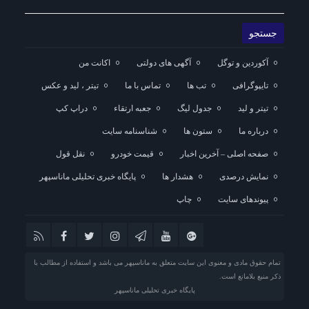
آکوردین و توگل
آگهی های دولتی
اکانت من
تایپوگرافی
تب ها
تماس با ما
تیتر ، لید و عکس
تیتر و لید
جدول لیگ
جعبه ارتقاء
دراپ کپ
درباره ما
ستون ها
شناسنامه سایت
صفحه اصلی – آخرین اخبار
قیمت خودرو
نقل قول
نمایش درصدی
هشدار ها
پایگاه خبری تحلیلی ماناسپهر
پیوندهای سایت
چاپ
تمام حقوق مادی و معنوی این سایت متعلق به ماناسپهر می باشد و استفاده از مطالب با
ذکر منبع بلامانع است.
پایگاه خبری تحلیلی ماناسپهر