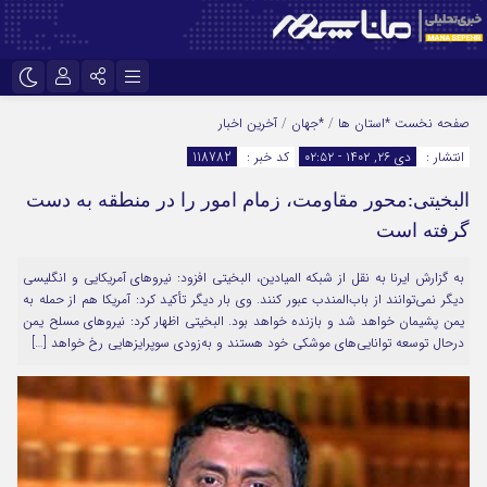
نام کاربری یا نشانی ایمیل
اینستاگرام
تلگرام
صفحه نخست
*استان ها
/
*جهان
/
آخرین اخبار
انتشار :
دی ۲۶, ۱۴۰۲ - ۰۲:۵۲
کد خبر :
118782
سروش
ایتا
البخیتی:محور مقاومت، زمام امور را در منطقه به دست
رمز عبور
آپارات
گرفته است
به گزارش ایرنا به نقل از شبکه المیادین، البخیتی افزود: نیروهای آمریکایی و انگلیسی
مرا به خاطر بسپار
دیگر نمی‌توانند از باب‌المندب عبور کنند. وی بار دیگر تأکید کرد: آمریکا هم از حمله به
یمن پشیمان خواهد شد و بازنده خواهد بود. البخیتی اظهار کرد: نیروهای مسلح یمن
درحال توسعه توانایی‌های موشکی خود هستند و به‌زودی سوپرایزهایی رخ خواهد […]