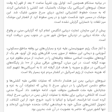
در بیانیه سنتکام همچنین آمد: اوایل روز، تقریباً ساعت ۲ بعد از ظهر (به وقت
صنعا)، نیروهای آمریکایی یک موشک بالستیک ضد کشتی را شناسایی کردند
که به سمت خطوط کشتیرانی تجاری دریای سرخ جنوبی شلیک شد. این
موشک در مسیر خود شکست خورد و در یمن سقوط کرد. از انفجار این موشک
میز تلفات یا خسارتی گزارش نشده است.
پیش از این سازمان تجارت دریایی انگلیس اعلام کرد که گزارشی مبنی بر وقوع
یک حادثه دریایی در نزدیکی سواحل شهر عدن در جنوب یمن دریافت کرده
است.
با آغاز جنگ رژیم صهیونیستی علیه غزه و بمباران‌های بی وقفه مناطق مسکونی،
آموزشی و درمانی این منطقه از سوی بمب افکن‌های رژیم تل آویو، هر یک از
گروه‌های مقاومت اسلامی منطقه وظیفه‌ای را در حمایت از مردم مظلوم غزه بر
عهده گرفته است. در این میان، گروه‌های عراقی بیش از ۱۰۰ بار پایگاه‌های
آمریکایی در عراق و سوریه را هدف قرار گرفته اند تا به آمریکایی‌ها تفهیم کنند
که هزینه حمایت از رژیم اسرائیل در کشتار مردم غزه بسیار بالا است.
نیروهای دریایی یمن نیز هشدار داده‌اند که عملیات نظامی علیه کشتی‌ها و
منافع دشمن اسرائیلی را در دریای سرخ تا زمانی که تجاوزات آن به غزه و
جنایاتش علیه ملت فلسطین متوقف شود، ادامه خواهند داد. آمریکا مدعی
است که ائتلافی دریایی برای مقابله با عملیات ارتش یمن در دریایی سرخ ایجاد
کرده است اما فرانسه، اسپانیا و ایتالیا با تایید خروج خود از این ائتلاف، از
تحویل کشتی‌های جنگی خود به فرماندهی ایالات متحده خودداری کرده‌اند و
تنها کشور عربی که حاضر به عضویت در آن شد، بحرین بود.