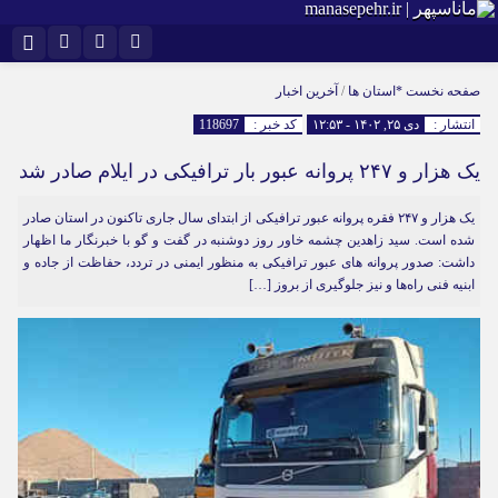
نام کاربری یا نشانی ایمیل
اینستاگرام
تلگرام
صفحه نخست
*استان ها
/
آخرین اخبار
انتشار :
دی ۲۵, ۱۴۰۲ - ۱۲:۵۳
کد خبر :
118697
سروش
ایتا
یک هزار و ۲۴۷ پروانه عبور بار ترافیکی در ایلام صادر شد
رمز عبور
آپارات
یک هزار و ۲۴۷ فقره پروانه عبور ترافیکی از ابتدای سال جاری تاکنون در استان صادر
شده است. سید زاهدین چشمه خاور روز دوشنبه در گفت و گو با خبرنگار ما اظهار
مرا به خاطر بسپار
داشت: صدور پروانه های عبور ترافیکی به منظور ایمنی در تردد، حفاظت از جاده و
ابنیه فنی راه‌ها و نیز جلوگیری از بروز […]