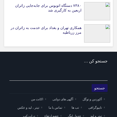
۷۳۸۰ دستگاه اتوبوس برای جابه‌جایی زائران
اربعین به‌ کارگیری شد
همکاری تهران و بغداد برای خدمت به زائران در
مرز زرباطیه
جستجو کن …
آکوردین و توگل
آگهی های دولتی
اکانت من
تایپوگرافی
تب ها
تماس با ما
تیتر ، لید و عکس
تیتر و لید
جدول لیگ
جعبه ارتقاء
دراپ کپ