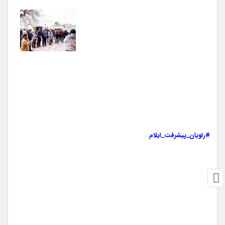
#راویان_پیشرفت_ایلام