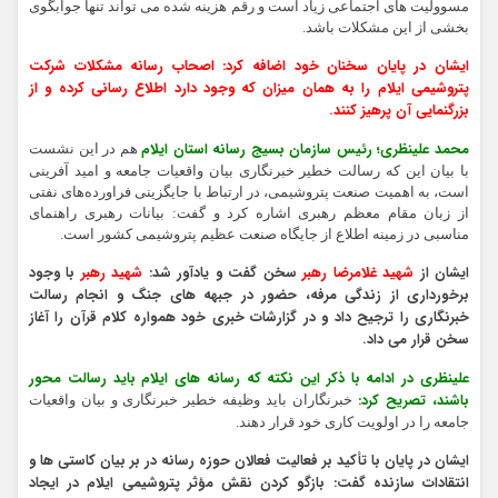
مسوولیت های اجتماعی زیاد است و رقم هزینه شده می تواند تنها جوابگوی
بخشی از این مشکلات باشد.
ایشان در پایان سخنان خود اضافه کرد: اصحاب رسانه مشکلات شرکت
پتروشیمی ایلام را به همان میزان که وجود دارد اطلاع رسانی کرده و از
بزرگنمایی آن پرهیز کنند.
محمد علینظری؛ رئیس سازمان بسیج رسانه استان ایلام
هم در این نشست
با بیان این که رسالت خطیر خبرنگاری بیان واقعیات جامعه و امید آفرینی
است، به اهمیت صنعت پتروشیمی، در ارتباط با جایگزینی فراورده‌های نفتی
از زبان مقام معظم رهبری اشاره کرد و گفت: بیانات رهبری راهنمای
مناسبی در زمینه اطلاع از جایگاه صنعت عظیم پتروشیمی کشور است.
ایشان از
شهید غلامرضا رهبر
سخن گفت و یادآور شد:
شهید رهبر
با وجود
برخورداری از زندگی مرفه، حضور در جبهه های جنگ و انجام رسالت
خبرنگاری را ترجیح داد و در گزارشات خبری خود همواره کلام قرآن را آغاز
سخن قرار می داد.
علینظری در ادامه با ذکر این نکته که رسانه های ایلام باید رسالت محور
باشند، تصریح کرد:
خبرنگاران باید وظیفه خطیر خبرنگاری و بیان واقعیات
جامعه را در اولویت کاری خود قرار دهند.
ایشان در پایان با تأکید بر فعالیت فعالان حوزه رسانه در بر بیان کاستی ها و
انتقادات سازنده گفت: بازگو کردن نقش مؤثر پتروشیمی ایلام در ایجاد