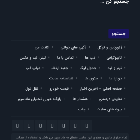
جستجو کن …
آکوردین و توگل
آگهی های دولتی
اکانت من
تایپوگرافی
تب ها
تماس با ما
تیتر ، لید و عکس
تیتر و لید
جدول لیگ
جعبه ارتقاء
دراپ کپ
درباره ما
ستون ها
شناسنامه سایت
صفحه اصلی – آخرین اخبار
قیمت خودرو
نقل قول
نمایش درصدی
هشدار ها
پایگاه خبری تحلیلی ماناسپهر
پیوندهای سایت
چاپ
تمام حقوق مادی و معنوی این سایت متعلق به ماناسپهر می باشد و استفاده از مطالب