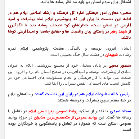
اشتغال برای مردم استان نیز باید مد نظر رسانه ها باشد.
محبی؛ معاون امور فرهنگی اداره کل فرهنگ و ارشاد اسلامی ایلام هم در
ادامه این نشست با بیان این که پتروشیمی ایلام نماد پیشرفت و امید
آفرینی در استان است، خاطرنشان کرد: اصحاب رسانه باید با الگوگیری
از
شهید رهبر
در راستای بیان واقعیت ها و حقایق جامعه و امیدآفرینی کوشا
باشند.
صنعت پتروشیمی ایلام
ایشان افزود: توسعه و بالندگی
ثمره
شهیدان
رشادت
در هشت سال جنگ تحمیلی است.
منصور محبی
در پایان سخنان خود از مجتمع پتروشیمی ایلام به عنوان
نمادی از پیشرفت، توسعه و امیدآفرینی در سطح استان نام برد‌ و افزود: این
صنعت می تواند با کار فرهنگی و انجام مسئولیت های اجتماعی خود در
کاهش آسیب های اجتماعی نقش بسزایی را ایفا کند.
‍ رئیس خانه مطبوعات ایلام هم در پایان این نشست گفت:
رسانه‌های ایلام
در خط مقدم تبیین پیشرفت و توسعه هستند.
سجاد صیدی
با تقدیر از عملکرد
روابط عمومی پتروشیمی ایلام
در تعامل با
رسانه ها گفت: این
روابط عمومی از متخصص‌ترین مدیران
در حوزه روابط
عمومی استان است که همواره در تعامل و پاسخگویی با خبرنگاران بوده
است.