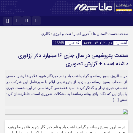
اینستاگرام
نام کاربری یا نشانی ایمیل
تلگرام
صفحه نخست
*استان ها
/
آخرین اخبار
/
نفت و انرژی
/
گالری
انتشار :
دی ۲۱, ۱۴۰۲ - ۱۸:۴۴
کد خبر :
118369
سروش
ایتا
صنعت پتروشیمی در سال جاری ۱۶ میلیارد دلار ارزآوری
رمز عبور
آپارات
داشته است + گزارش تصویری
در سالروز بسیج رسانه و گرامیداشت یاد و نام خبرنگار شهید غلامرضا رهبر، جمعی
مرا به خاطر بسپار
از اصحاب بسیج رسانه در بازدید از پتروشیمی ایلام با مدیرعامل این شرکت در
نشستی خبری دیدار و گفتگو کردند. سید غلامحسن گرشاسبی در این نشست خبری
با بیان این که نگاه واقع بینانه رسانه‌ها به مشکلات ضروری است، خاطرنشان کرد:
نقش […]
در سالروز بسیج رسانه و گرامیداشت یاد و نام خبرنگار شهید غلامرضا رهبر،
جمعی از اصحاب بسیج رسانه در بازدید از پتروشیمی ایلام با مدیرعامل این