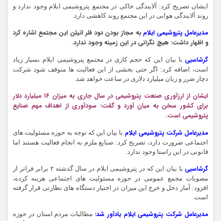
ایشان تصریح کرد: آلایندگی خاکی در مجتمع پتروشیمی ایلام وجود ندارد و
روند آلایندگی هوایی در این مجتمع روند کاهشی دارد.
مدیرعامل پتروشیمی ایلام
به مجاز بودن دود فلر اتیلن این مجتمع اشاره کرد
و اظهار داشت: هیچ نگرانی در این زمینه وجود ندارد.
گرشاسبی
با بیان این که حجم کاری در مجتمع پتروشیمی ایلام بسیار زیاد
است، اضافه کرد: اگر حتی بخشی از این فعالیت ها متوقف شود شرکت
دچار ضرر و زیان میلیارد دلاری در ساعت خواهد شد.
ایشان از ارزآوری صنعت پتروشیمی در سال جاری به میزان ۱۶ میلیارد دلار
برای کشور سخن به میان آورد و گفت: سودآوری از اهداف مهم صنایع
پتروشیمی است.
مدیرعامل شرکت پتروشیمی ایلام
با بیان این که توجه به حوزه مسئولیت های
اجتماعی ضرورت دارد، تصریح کرد: صنایع ملزم به انجام فعالیت هستند اما
قانونی در این راستا وجود ندارد.
گرشاسبی
با بیان این که در پتروشیمی ایلام در سال گذشته ۲ برابر فراتر از
مصوبات مجمع عمومی در حوزه مسئولیت های اجتماعی هزینه کرده،
افزود: آمار دخل و خرج این میزان در اختیار دستگاه های نظارتی قرار گرفته
است.
مدیرعامل شرکت پتروشیمی ایلام یادآور شد:
مطالبات مردم استان در حوزه